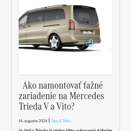
Ako namontovať ťažné
zariadenie na Mercedes
Trieda V a Vito?
|
14. augusta 2024
Tipy & Triky
Je Vaša Trieda V alebo Vito vybavené ťažným