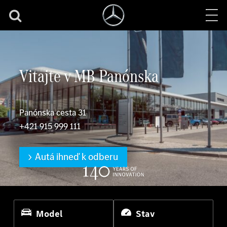
Vitajte v MB Panónska
Panónska cesta 31
+421 915 999 111
Autá ihneď k odberu
Model
Stav