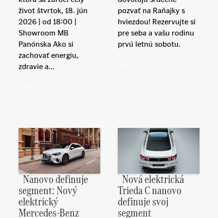
život štvrtok, 18. jún
pozvať na Raňajky s
2026 | od 18:00 |
hviezdou! Rezervujte si
Showroom MB
pre seba a vašu rodinu
Panónska Ako si
prvú letnú sobotu.
zachovať energiu,
zdravie a...
Viac
Viac
Nanovo definuje
Nová elektrická
segment: Nový
Trieda C nanovo
elektrický
definuje svoj
Mercedes-Benz
segment