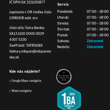
IČ DPH:
SK 2121105877
Servis
Pondelok:
07:00 – 18:00
zapísaná v OR vložka číslo
Utorok:
07:00 – 18:00
139819/B odd. sro
Streda:
07:00 – 18:00
číslo účtu Tatra Banka:
Štvrtok:
07:00 – 18:00
SK13 1100 0000 0029
Piatok:
07:00 – 18:00
4307 5330
Sobota:
Zatvorené
Swift kód: TATRSKBX
Nedeľa:
Zatvorené
faktury.mbpan@mbpanon
ska.sk
Kde nás nájdete?
Google Maps navigácia
Waze navigácia