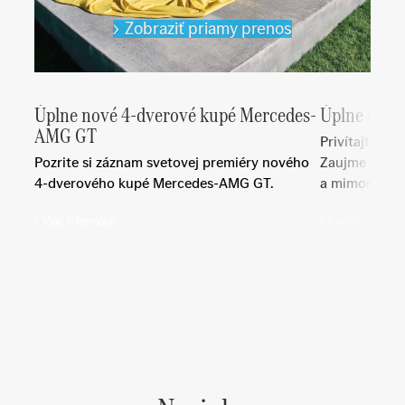
Zobraziť priamy prenos
Úplne nové 4-dverové kupé Mercedes-
Úplne nová 
AMG GT
Privítajte úp
Pozrite si záznam svetovej premiéry nového
Zaujme svojí
4-dverového kupé Mercedes-AMG GT.
a mimoriadn
Viac informácií
Konfigurovať v