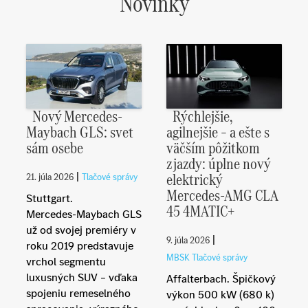
Novinky
Nový Mercedes-
Rýchlejšie,
Maybach GLS: svet
agilnejšie – a ešte s
sám osebe
väčším pôžitkom
z jazdy: úplne nový
elektrický
|
21. júla 2026
Tlačové správy
Mercedes-AMG CLA
Stuttgart.
45 4MATIC+
Mercedes‑Maybach GLS
už od svojej premiéry v
|
9. júla 2026
roku 2019 predstavuje
MBSK Tlačové správy
vrchol segmentu
luxusných SUV – vďaka
Affalterbach. Špičkový
spojeniu remeselného
výkon 500 kW (680 k)