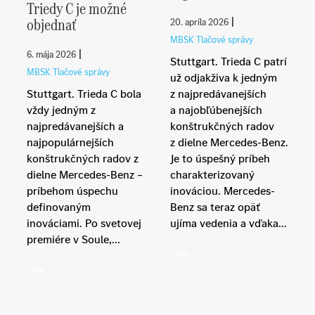
Triedy C je možné
objednať
|
20. apríla 2026
MBSK Tlačové správy
|
6. mája 2026
Stuttgart. Trieda C patrí
MBSK Tlačové správy
už odjakživa k jedným
Stuttgart. Trieda C bola
z najpredávanejších
vždy jedným z
a najobľúbenejších
najpredávanejších a
konštrukčných radov
najpopulárnejších
z dielne Mercedes-Benz.
konštrukčných radov z
Je to úspešný príbeh
dielne Mercedes-Benz –
charakterizovaný
príbehom úspechu
inováciou. Mercedes-
definovaným
Benz sa teraz opäť
inováciami. Po svetovej
ujíma vedenia a vďaka...
premiére v Soule,...
Viac
Viac