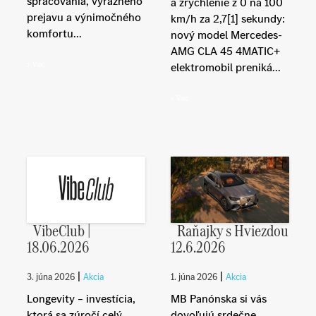
spracovania, výrazného
a zrýchlenie z 0 na 100
prejavu a výnimočného
km/h za 2,7[1] sekundy:
komfortu...
nový model Mercedes-
AMG CLA 45 4MATIC+
Viac
elektromobil preniká...
Viac
VibeClub |
Raňajky s Hviezdou
18.06.2026
12.6.2026
|
|
3. júna 2026
Akcia
1. júna 2026
Akcia
Longevity – investícia,
MB Panónska si vás
ktorá sa zúročí celý
dovoľujú srdečne