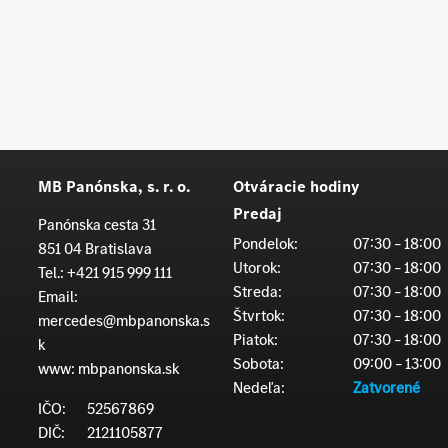
MB Panónska, s. r. o.
Otváracie hodiny
Predaj
Panónska cesta 31
Pondelok:
07:30 – 18:00
851 04 Bratislava
Utorok:
07:30 – 18:00
Tel.:
+421 915 999 111
Streda:
07:30 – 18:00
Email:
Štvrtok:
07:30 – 18:00
mercedes@mbpanonska.s
Piatok:
07:30 – 18:00
k
Sobota:
09:00 – 13:00
www:
mbpanonska.sk
Nedeľa:
Zatvorené
IČO:
52567869
DIČ:
2121105877