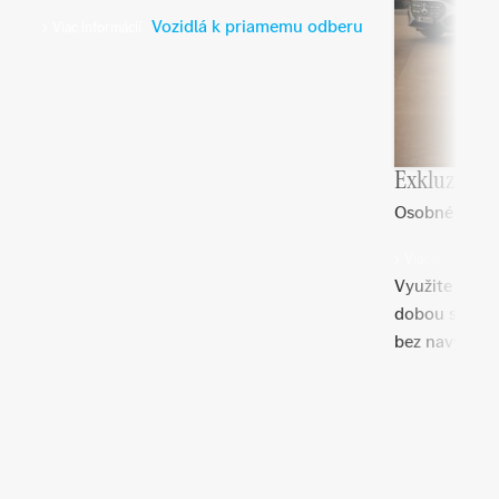
Vozidlá k priamemu odberu
Viac informácií
Exkluzívne 
Osobné vozid
Viac o ponuke
Využite limit
dobou spláca
bez navýšeni