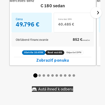
Mercedes-Benz
Merc
C 180 sedan
Cena
C
Cena bez DPH
49.796 €
40.485 €
852 €
Obľúbené financovanie
O
mesačne
Ušetríte 10.455€
Nové vozidlá
Odpočet DPH
Zobraziť ponuku
Autá ihneď k odberu