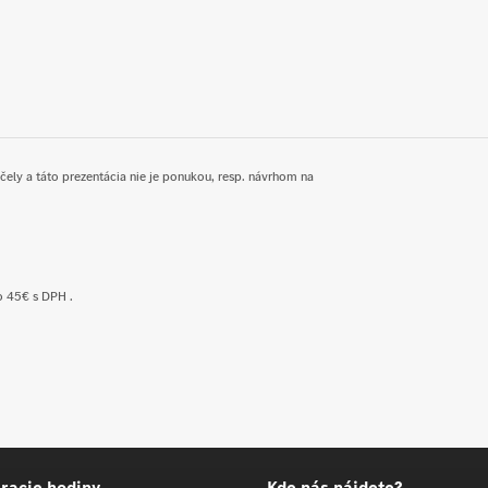
účely a táto prezentácia nie je ponukou, resp. návrhom na
o 45€ s DPH .
racie hodiny
Kde nás nájdete?