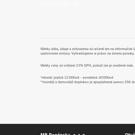
Kontaktujte nás
Všetky dáta, údaje a zobrazenia sú určené len na informačné 
uzatvorenie zmluvy. Vyhradzujeme si právo na zmenu ponuky.
Všetky ceny sú vrátane 23% DPH, pokiaľ nie je uvedené inak.
*víkend: piatok 12:00hod – pondelok 10:00hod
**montáž a demontáž doplnkov je spoplatnená sumou 35€ d
MB Panónska, s. r. o.
Otvá