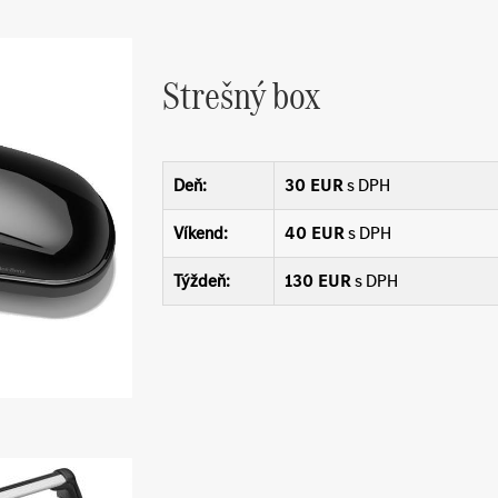
Strešný box
Deň:
30 EUR
s DPH
Víkend:
40 EUR
s DPH
Týždeň:
130 EUR
s DPH