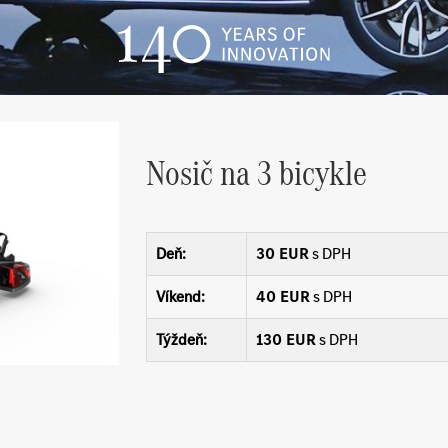
Nosič na 3 bicykle
Deň:
30 EUR
s DPH
Víkend:
40 EUR
s DPH
Týždeň:
130 EUR
s DPH