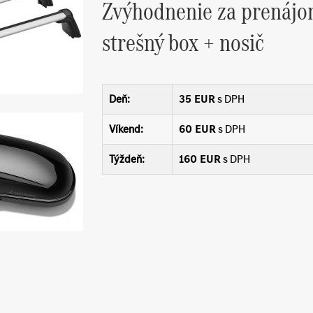
Zvýhodnenie za prenájo
strešný box + nosič
Deň:
35 EUR
s DPH
Víkend:
60 EUR
s DPH
Týždeň:
160 EUR
s DPH