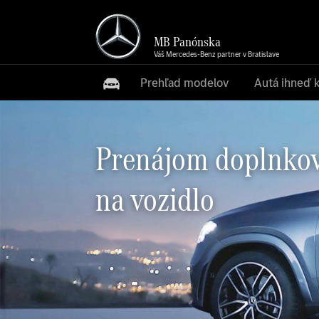
MB Panónska
Váš Mercedes-Benz partner v Bratislave
Prehľad modelov
Autá ihneď 
Prenájom doplnko
na vozidlo