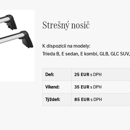
Strešný nosič
K dispozícii na modely:
Trieda B, E sedan, E kombi, GLB, GLC SUV
Deň:
25 EUR
s DPH
Víkend:
35 EUR
s DPH
Týždeň:
85 EUR
s DPH