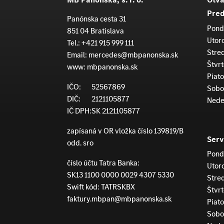
Pred
Panónska cesta 31
Pond
851 04 Bratislava
Utor
Tel.:
+421 915 999 111
Stre
Email:
mercedes@mbpanonska.sk
Štvrt
www:
mbpanonska.sk
Piato
IČO:
52567869
Sobo
DIČ:
2121105877
Nede
IČ DPH:
SK 2121105877
zapísaná v OR vložka číslo 139819/B
Serv
odd. sro
Pond
číslo účtu Tatra Banka:
Utor
SK13 1100 0000 0029 4307 5330
Stre
Swift kód: TATRSKBX
Štvrt
faktury.mbpan@mbpanonska.sk
Piato
Sobo