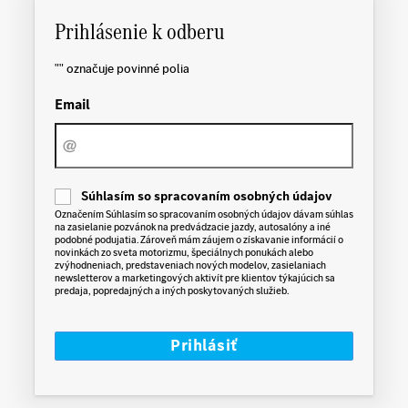
Prihlásenie k odberu
"
" označuje povinné polia
Email
C
Súhlasím so spracovaním osobných údajov
o
Označením Súhlasím so spracovaním osobných údajov dávam súhlas
n
na zasielanie pozvánok na predvádzacie jazdy, autosalóny a iné
s
podobné podujatia. Zároveň mám záujem o získavanie informácií o
e
novinkách zo sveta motorizmu, špeciálnych ponukách alebo
n
zvýhodneniach, predstaveniach nových modelov, zasielaniach
t
newsletterov a marketingových aktivít pre klientov týkajúcich sa
predaja, popredajných a iných poskytovaných služieb.