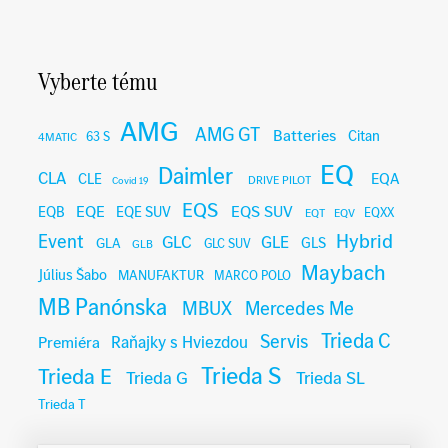
Vyberte tému
AMG
AMG GT
Batteries
Citan
63 S
4MATIC
EQ
Daimler
CLA
EQA
CLE
DRIVE PILOT
Covid 19
EQS
EQE
EQS SUV
EQB
EQE SUV
EQXX
EQT
EQV
Hybrid
Event
GLC
GLE
GLA
GLS
GLC SUV
GLB
Maybach
Július Šabo
MANUFAKTUR
MARCO POLO
MB Panónska
MBUX
Mercedes Me
Trieda C
Servis
Raňajky s Hviezdou
Premiéra
Trieda S
Trieda E
Trieda G
Trieda SL
Trieda T