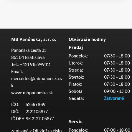
MB Panónska, s. r. o.
Otváracie hodiny
Predaj
Panónska cesta 31
Pondelok:
07:30 – 18:00
851 04 Bratislava
Utorok:
07:30 – 18:00
Tel.:
+421 915 999 111
Streda:
07:30 – 18:00
Email:
Štvrtok:
07:30 – 18:00
mercedes@mbpanonska.s
Piatok:
07:30 – 18:00
k
Sobota:
09:00 – 13:00
www:
mbpanonska.sk
Nedeľa:
Zatvorené
IČO:
52567869
DIČ:
2121105877
IČ DPH:
SK 2121105877
Servis
Pondelok:
07:00 – 18:00
zapísaná v OR vložka číslo