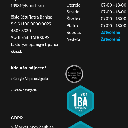
Utorok:
07:00 – 18:00
139819/B odd. sro
Streda:
07:00 – 18:00
číslo účtu Tatra Banka:
Štvrtok:
07:00 – 18:00
SK13 1100 0000 0029
Piatok:
07:00 – 18:00
4307 5330
Sobota:
Zatvorené
Swift kód: TATRSKBX
Nedeľa:
Zatvorené
faktury.mbpan@mbpanon
ska.sk
Kde nás nájdete?
Google Maps navigácia
Waze navigácia
GDPR
Marketingový súhlas