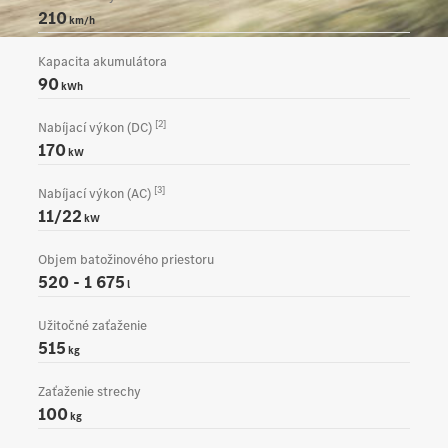
210
km/h
Kapacita akumulátora
90
kWh
[2]
Nabíjací výkon (DC)
170
kW
[3]
Nabíjací výkon (AC)
11/22
kW
Objem batožinového priestoru
520 - 1 675
l
Užitočné zaťaženie
515
kg
Zaťaženie strechy
100
kg