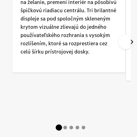
na želanie, premení interiér na pôsobivú
m
špičkovú riadiacu centrálu. Tri brilantné
c
displeje sa pod spoločným skleneným
n
krytom vizuálne zlievajú do jedného
e
používateľského rozhrania s vysokým
v
rozlíšením, ktoré sa rozprestiera cez
celú šírku prístrojovej dosky.
L