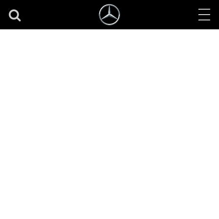
Nová EQE SUV od
značky Mercedes-EQ
inovatívny komfort, priestor až pre päť osôb a vysoká
miera flexibility. Luxusný športovec nadchýna
dynamickou siluetou a puristickým dizajnom.
už od 89 248,80 €