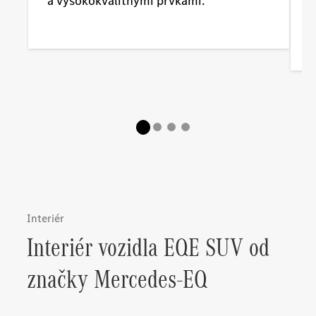
a vysokokvalitnými prvkami.
n
Interiér
Interiér vozidla EQE SUV od
značky Mercedes-EQ