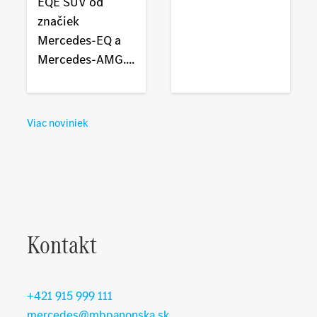
EQE SUV od
značiek
Mercedes-EQ a
Mercedes-AMG....
Viac noviniek
Kontakt
+421 915 999 111
mercedes@mbpanonska.sk