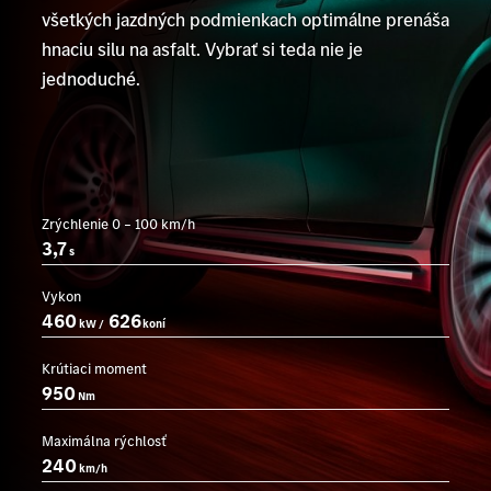
všetkých jazdných podmienkach optimálne prenáša
hnaciu silu na asfalt. Vybrať si teda nie je
jednoduché.
Zrýchlenie 0 – 100 km/h
3,7
s
Vykon
460
626
kW /
koní
Krútiaci moment
950
Nm
Maximálna rýchlosť
240
km/h