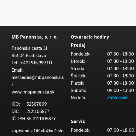
MB Panónska, s. r. o.
Otváracie hodiny
Predaj
Panónska cesta 31
Pondelok:
07:30 – 18:00
851 04 Bratislava
Utorok:
07:30 – 18:00
Tel.:
+421 915 999 111
Streda:
07:30 – 18:00
Email:
Štvrtok:
07:30 – 18:00
mercedes@mbpanonska.s
Piatok:
07:30 – 18:00
k
Sobota:
09:00 – 13:00
www:
mbpanonska.sk
Nedeľa:
Zatvorené
IČO:
52567869
DIČ:
2121105877
IČ DPH:
SK 2121105877
Servis
Pondelok:
07:00 – 18:00
zapísaná v OR vložka číslo