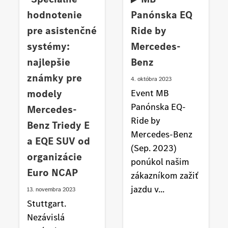
hodnotenie
Panónska EQ
pre asistenčné
Ride by
systémy:
Mercedes-
najlepšie
Benz
známky pre
4. októbra 2023
modely
Event MB
Panónska EQ-
Mercedes-
Ride by
Benz Triedy E
Mercedes-Benz
a EQE SUV od
(Sep. 2023)
organizácie
ponúkol našim
Euro NCAP
zákazníkom zažiť
jazdu v...
13. novembra 2023
Stuttgart.
Nezávislá