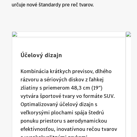
určuje nové štandardy pre reč tvarov.
Účelový dizajn
Kombinácia krátkych previsov, dlhého
rázvoru a sériových diskov z ľahkej
S
zliatiny s priemerom 48,3 cm (19")
v
vytvára športové tvary vo formáte SUV.
4
Optimalizovaný účelový dizajn s
z
veľkorysými plochami spája štedrú
v
ponuku priestoru s aerodynamickou
o
efektívnosťou, inovatívnou rečou tvarov
z