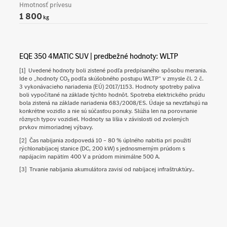
Hmotnosť prívesu
1 800
kg
EQE 350 4MATIC SUV | predbežné hodnoty: WLTP
[1]
Uvedené hodnoty boli zistené podľa predpísaného spôsobu merania.
Ide o „hodnoty CO₂ podľa skúšobného postupu WLTP“ v zmysle čl. 2 č.
3 vykonávacieho nariadenia (EÚ) 2017/1153. Hodnoty spotreby paliva
boli vypočítané na základe týchto hodnôt. Spotreba elektrického prúdu
bola zistená na základe nariadenia 683/2008/ES. Údaje sa nevzťahujú na
konkrétne vozidlo a nie sú súčasťou ponuky. Slúžia len na porovnanie
rôznych typov vozidiel. Hodnoty sa líšia v závislosti od zvolených
prvkov mimoriadnej výbavy.
[2]
Čas nabíjania zodpovedá 10 – 80 % úplného nabitia pri použití
rýchlonabíjacej stanice (DC, 200 kW) s jednosmerným prúdom s
napájacím napätím 400 V a prúdom minimálne 500 A.
[3]
Trvanie nabíjania akumulátora zavisí od nabíjacej infraštruktúry..