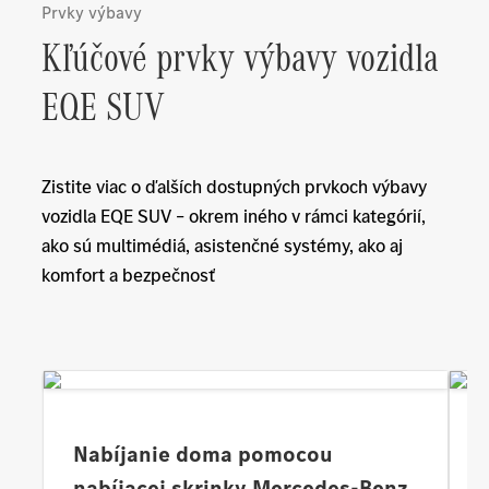
Prvky výbavy
Kľúčové prvky výbavy vozidla
EQE SUV
Zistite viac o ďalších dostupných prvkoch výbavy
vozidla EQE SUV – okrem iného v rámci kategórií,
ako sú multimédiá, asistenčné systémy, ako aj
komfort a bezpečnosť
Nabíjanie doma pomocou
nabíjacej skrinky Mercedes-Benz