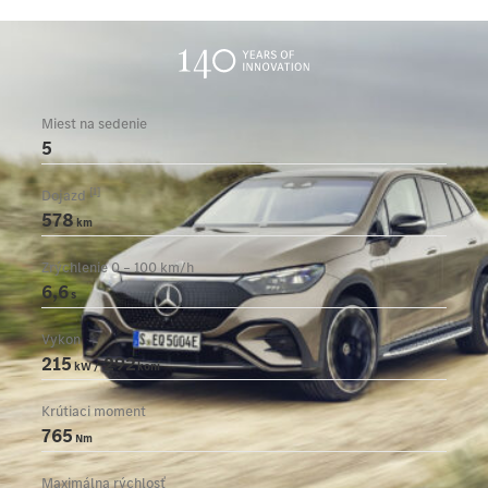
Miest na sedenie
5
[1]
Dojazd
578
km
Zrýchlenie 0 – 100 km/h
6,6
s
Vykon
215
292
kW /
koní
Krútiaci moment
765
Nm
Maximálna rýchlosť