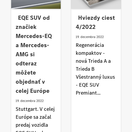
EQE SUV od
Hviezdy ciest
značiek
4/2022
Mercedes-EQ
19. decembra 2022
a Mercedes-
Regenerácia
kompaktov -
AMG si
nová Trieda A a
odteraz
Trieda B
môžete
Všestranný luxus
objednať v
- EQE SUV
celej Európe
Premiant...
19. decembra 2022
Stuttgart. V celej
Európe sa začal
predaj vozidla