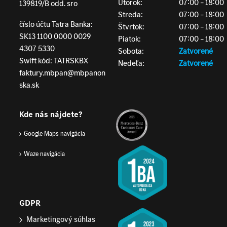
Utorok:
07:00 – 18:00
139819/B odd. sro
Streda:
07:00 – 18:00
číslo účtu Tatra Banka:
Štvrtok:
07:00 – 18:00
SK13 1100 0000 0029
Piatok:
07:00 – 18:00
4307 5330
Sobota:
Zatvorené
Swift kód: TATRSKBX
Nedeľa:
Zatvorené
faktury.mbpan@mbpanon
ska.sk
Kde nás nájdete?
Google Maps navigácia
Waze navigácia
GDPR
Marketingový súhlas