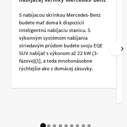
S nabíjacou skrinkou Mercedes-Benz
budete mať doma k dispozícii
z
inteligentnú nabíjaciu stanicu. S
n
výkonným systémom nabíjania
s
striedavým prúdom budete svoju EQE
n
SUV nabíjať s výkonom až 22 kW (3-
n
fázovo)[1], a teda mnohonásobne
d
rýchlejšie ako z domácej zásuvky.
C
s
a