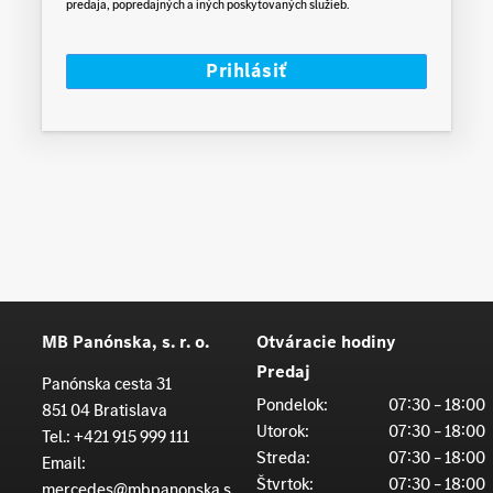
predaja, popredajných a iných poskytovaných služieb.
MB Panónska, s. r. o.
Otváracie hodiny
Predaj
Panónska cesta 31
Pondelok:
07:30 – 18:00
851 04 Bratislava
Utorok:
07:30 – 18:00
Tel.:
+421 915 999 111
Streda:
07:30 – 18:00
Email:
Štvrtok:
07:30 – 18:00
mercedes@mbpanonska.s