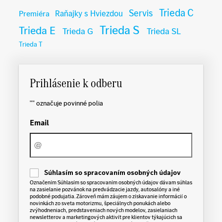
Trieda C
Servis
Raňajky s Hviezdou
Premiéra
Trieda S
Trieda E
Trieda G
Trieda SL
Trieda T
Prihlásenie k odberu
"
" označuje povinné polia
Email
C
Súhlasím so spracovaním osobných údajov
o
Označením Súhlasím so spracovaním osobných údajov dávam súhlas
n
na zasielanie pozvánok na predvádzacie jazdy, autosalóny a iné
s
podobné podujatia. Zároveň mám záujem o získavanie informácií o
e
novinkách zo sveta motorizmu, špeciálnych ponukách alebo
n
zvýhodneniach, predstaveniach nových modelov, zasielaniach
t
newsletterov a marketingových aktivít pre klientov týkajúcich sa