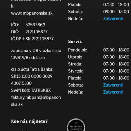
Piatok:
07:30 – 18:00
k
Sobota:
09:00 – 13:00
www:
mbpanonska.sk
Nedeľa:
Zatvorené
IČO:
52567869
DIČ:
2121105877
IČ DPH:
SK 2121105877
Servis
Pondelok:
07:00 – 18:00
zapísaná v OR vložka číslo
Utorok:
07:00 – 18:00
139819/B odd. sro
Streda:
07:00 – 18:00
číslo účtu Tatra Banka:
Štvrtok:
07:00 – 18:00
SK13 1100 0000 0029
Piatok:
07:00 – 18:00
4307 5330
Sobota:
Zatvorené
Swift kód: TATRSKBX
Nedeľa:
Zatvorené
faktury.mbpan@mbpanon
ska.sk
Kde nás nájdete?