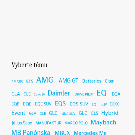
Vyberte tému
AMG
AMG GT
Batteries
Citan
63 S
4MATIC
EQ
Daimler
CLA
EQA
CLE
DRIVE PILOT
Covid 19
EQS
EQE
EQS SUV
EQB
EQE SUV
EQXX
EQT
EQV
Hybrid
Event
GLC
GLE
GLA
GLS
GLC SUV
GLB
Maybach
Július Šabo
MANUFAKTUR
MARCO POLO
MB Panónska
MBUX
Mercedes Me