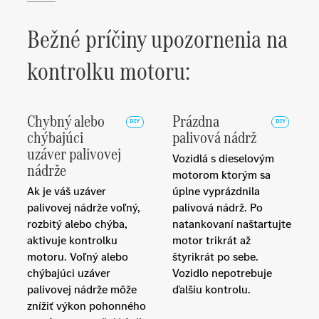
Bežné príčiny upozornenia na
kontrolku motoru:
Chybný alebo
Prázdna
chýbajúci
palivová nádrž
uzáver palivovej
Vozidlá s dieselovým
nádrže
motorom ktorým sa
Ak je váš uzáver
úplne vyprázdnila
palivovej nádrže voľný,
palivová nádrž. Po
rozbitý alebo chýba,
natankovaní naštartujte
aktivuje kontrolku
motor trikrát až
motoru. Voľný alebo
štyrikrát po sebe.
chýbajúci uzáver
Vozidlo nepotrebuje
palivovej nádrže môže
ďalšiu kontrolu.
znížiť výkon pohonného