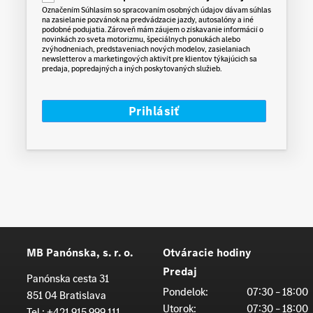
o
Označením Súhlasím so spracovaním osobných údajov dávam súhlas
n
na zasielanie pozvánok na predvádzacie jazdy, autosalóny a iné
s
podobné podujatia. Zároveň mám záujem o získavanie informácií o
e
novinkách zo sveta motorizmu, špeciálnych ponukách alebo
n
zvýhodneniach, predstaveniach nových modelov, zasielaniach
t
newsletterov a marketingových aktivít pre klientov týkajúcich sa
predaja, popredajných a iných poskytovaných služieb.
MB Panónska, s. r. o.
Otváracie hodiny
Predaj
Panónska cesta 31
Pondelok:
07:30 – 18:00
851 04 Bratislava
Utorok:
07:30 – 18:00
Tel.:
+421 915 999 111