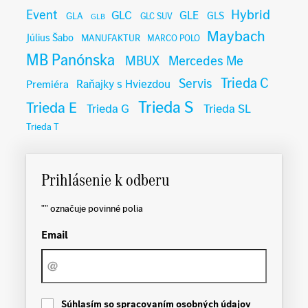
Hybrid
Event
GLC
GLE
GLA
GLS
GLC SUV
GLB
Maybach
Július Šabo
MANUFAKTUR
MARCO POLO
MB Panónska
MBUX
Mercedes Me
Trieda C
Servis
Raňajky s Hviezdou
Premiéra
Trieda S
Trieda E
Trieda G
Trieda SL
Trieda T
Prihlásenie k odberu
"
" označuje povinné polia
Email
C
Súhlasím so spracovaním osobných údajov