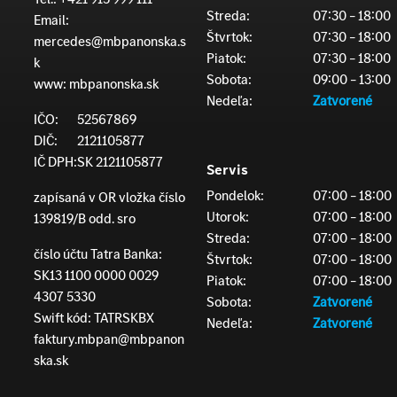
Streda:
07:30 – 18:00
Email:
Štvrtok:
07:30 – 18:00
mercedes@mbpanonska.s
Piatok:
07:30 – 18:00
k
Sobota:
09:00 – 13:00
www:
mbpanonska.sk
Nedeľa:
Zatvorené
IČO:
52567869
DIČ:
2121105877
IČ DPH:
SK 2121105877
Servis
Pondelok:
07:00 – 18:00
zapísaná v OR vložka číslo
Utorok:
07:00 – 18:00
139819/B odd. sro
Streda:
07:00 – 18:00
číslo účtu Tatra Banka:
Štvrtok:
07:00 – 18:00
SK13 1100 0000 0029
Piatok:
07:00 – 18:00
4307 5330
Sobota:
Zatvorené
Swift kód: TATRSKBX
Nedeľa:
Zatvorené
faktury.mbpan@mbpanon
ska.sk