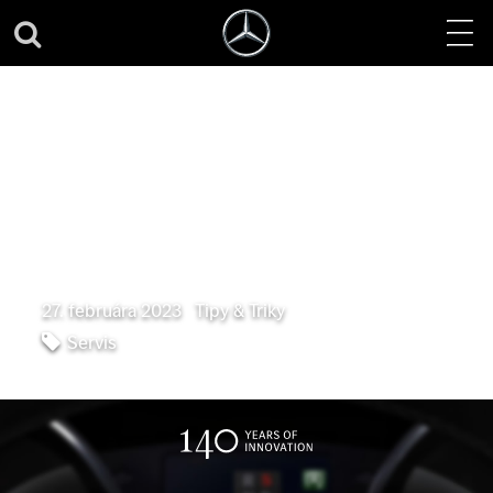
Svieti žltá kontrolka
motora?
27. februára 2023
|
Tipy & Triky
Servis