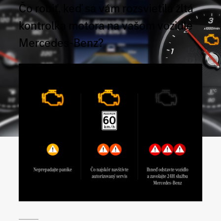
Čo robiť, keď sa vám rozsvietila žltá
kontrolka motora na vašom vozidle
Mercedes-Benz?