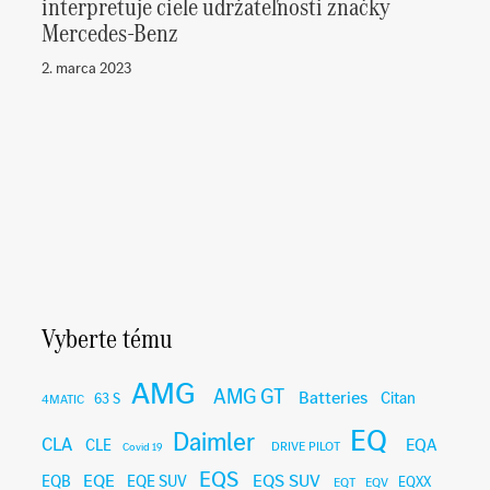
interpretuje ciele udržateľnosti značky
Mercedes-Benz
2. marca 2023
Vyberte tému
AMG
AMG GT
Batteries
Citan
63 S
4MATIC
EQ
Daimler
CLA
EQA
CLE
DRIVE PILOT
Covid 19
EQS
EQE
EQS SUV
EQB
EQE SUV
EQXX
EQT
EQV