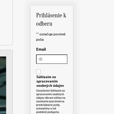
Prihlásenie k
odberu
"
" označuje povinné
polia
Email
C
o
Súhlasím so
n
spracovaním
s
e
osobných údajov
n
Označením Súhlasím so
t
spracovaním osobných
údajov dávam súhlas na
zasielanie pozvánok na
predvádzacie jazdy,
autosalóny a iné
podobné podujatia.