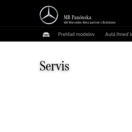
MB Panónska
Váš Mercedes-Benz partner v Bratislave
Prehľad modelov
Autá ihneď 
Servis