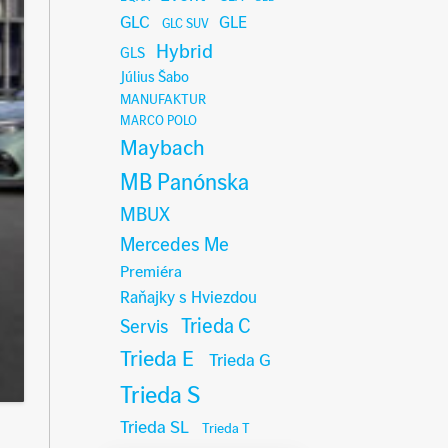
GLC
GLE
GLC SUV
Hybrid
GLS
Július Šabo
MANUFAKTUR
MARCO POLO
Maybach
MB Panónska
MBUX
Mercedes Me
Premiéra
Raňajky s Hviezdou
Trieda C
Servis
Trieda E
Trieda G
Trieda S
Trieda SL
Trieda T