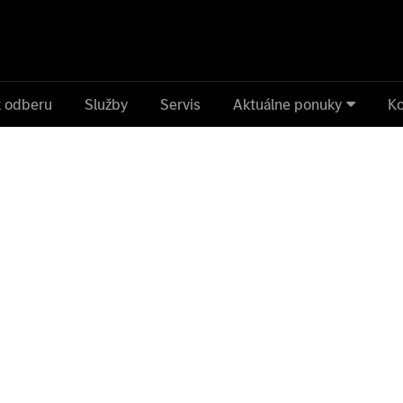
k odberu
Služby
Servis
Aktuálne ponuky
Ko