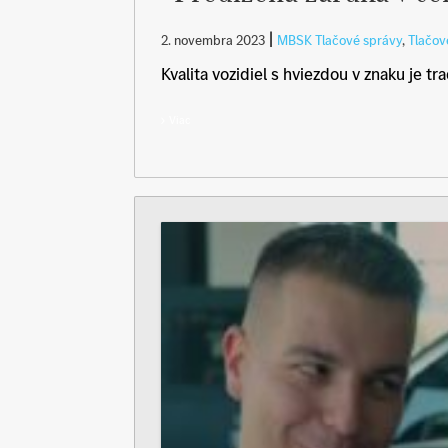
|
2. novembra 2023
MBSK Tlačové správy
,
Tlačov
Kvalita vozidiel s hviezdou v znaku je tra
Viac