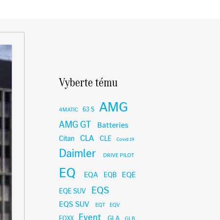
Vyberte tému
AMG
63 S
4MATIC
AMG GT
Batteries
CLA
Citan
CLE
Covid 19
Daimler
DRIVE PILOT
EQ
EQE
EQA
EQB
EQS
EQE SUV
EQS SUV
EQT
EQV
Event
GLA
EQXX
GLB