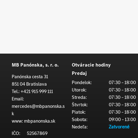
MB Panónska, s. r. o.
Otváracie hodiny
Predaj
Panónska cesta 31
Pondelok:
07:30 – 18:00
851 04 Bratislava
Utorok:
07:30 – 18:00
Tel.:
+421 915 999 111
Streda:
07:30 – 18:00
Email:
Štvrtok:
07:30 – 18:00
mercedes@mbpanonska.s
Piatok:
07:30 – 18:00
k
Sobota:
09:00 – 13:00
www:
mbpanonska.sk
Nedeľa:
Zatvorené
IČO:
52567869