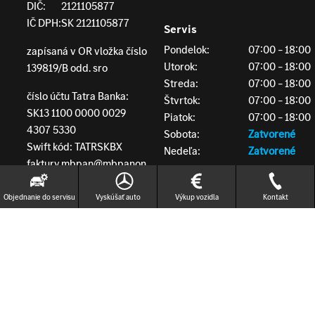
DIČ:
2121105877
IČ DPH:
SK 2121105877
Servis
Pondelok:
07:00 – 18:00
zapísaná v OR vložka číslo
Utorok:
07:00 – 18:00
139819/B odd. sro
Streda:
07:00 – 18:00
číslo účtu Tatra Banka:
Štvrtok:
07:00 – 18:00
SK13 1100 0000 0029
Piatok:
07:00 – 18:00
4307 5330
Sobota:
Zatvorené
Swift kód: TATRSKBX
Nedeľa:
Zatvorené
faktury.mbpan@mbpanon
ska.sk
Objednanie do servisu
Vyskúšať auto
Výkup vozidla
Kontakt
Kde nás nájdete?
Google Maps navigácia
Waze navigácia