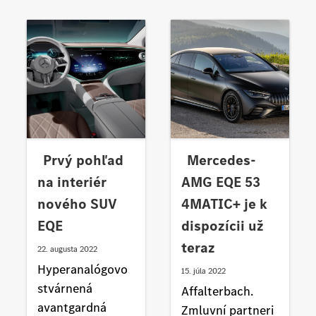
Prvý pohľad
Mercedes-
na interiér
AMG EQE 53
nového SUV
4MATIC+ je k
EQE
dispozícii už
teraz
22. augusta 2022
Hyperanalógovo
15. júla 2022
stvárnená
Affalterbach.
avantgardná
Zmluvní partneri