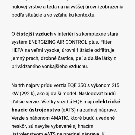
nulovej vrstve a teda na najvyššej úrovni zobrazenia
podľa situácie a vo vzťahu ku kontextu.
O
čistejší vzduch
v interiéri sa komplexne stará
systém ENERGIZING AIR CONTROL plus. Filter
HEPA na veľmi vysokej úrovni filtrácie odfiltruje
jemný prach, drobné častice, peľ a ďalšie látky z
privádzaného vonkajšieho vzduchu.
Na trh najprv prídu verzia EQE 350 s výkonom 215
kW (292 k), ako aj ďalší model. Nasledovať budú
ďalšie verzie. Všetky vozidlá EQE majú
elektrické
hnacie ústrojenstvo
(eATS) na zadnej náprave.
Verzie s náhonom 4MATIC, ktoré budú uvedené
neskôr, sú navyše vybavené aj hnacím
ústrojenstvom eATS na prednej náprave. K