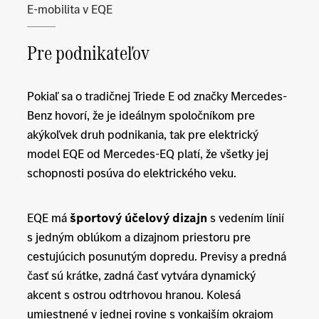
E-mobilita v EQE
Pre podnikateľov
Pokiaľ sa o tradičnej Triede E od značky Mercedes-
Benz hovorí, že je ideálnym spoločníkom pre
akýkoľvek druh podnikania, tak pre elektrický
model EQE od Mercedes-EQ platí, že všetky jej
schopnosti posúva do elektrického veku.
EQE má
športový účelový dizajn
s vedením línií
s jedným oblúkom a dizajnom priestoru pre
cestujúcich posunutým dopredu. Previsy a predná
časť sú krátke, zadná časť vytvára dynamický
akcent s ostrou odtrhovou hranou. Kolesá
umiestnené v jednej rovine s vonkajším okrajom