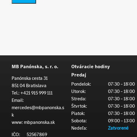
MB Panónska, s. r. o.
Otváracie hodiny
Predaj
Panónska cesta 31
Pondelok:
07:30 – 18:00
851 04 Bratislava
Utorok:
07:30 – 18:00
Tel.:
+421 915 999 111
Streda:
07:30 – 18:00
Email:
Štvrtok:
07:30 – 18:00
mercedes@mbpanonska.s
Piatok:
07:30 – 18:00
k
Sobota:
09:00 – 13:00
www:
mbpanonska.sk
Nedeľa:
Zatvorené
IČO:
52567869