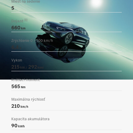
Miest na sedenie
5
[1]
Dojazd
660
km
Zrýchlenie 0 – 100 km/h
6,4
s
Vykon
215
292
kW /
koní
Krútiaci moment
565
Nm
Maximálna rýchlosť
210
km/h
Kapacita akumulátora
90
kWh