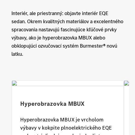
Interiér, ale priestranný: objavte interiér EQE
sedan. Okrem kvalitných materiálov a excelentného
spracovania nastavujú fascinujúce kľúčové prvky
výbavy, ako je hyperobrazovka MBUX alebo
obklopujúci ozvučovací systém Burmester® novú
latku.
Hyperobrazovka MBUX
Hyperobrazovka MBUX je vrcholom
výbavy v kokpite plnoelektrického EQE
V