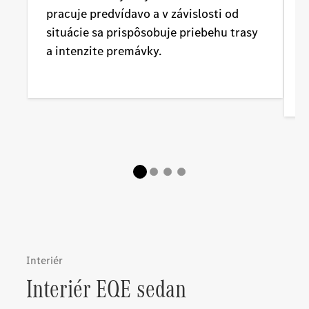
pracuje predvídavo a v závislosti od
situácie sa prispôsobuje priebehu trasy
e
a intenzite premávky.
I
Interiér
Interiér EQE sedan