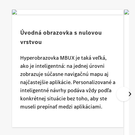
Úvodná obrazovka s nulovou
vrstvou
Hyperobrazovka MBUX je taká veľká,
Z
ako je inteligentná: na jednej úrovni
zobrazuje súčasne navigačnú mapu aj
V
najčastejšie aplikácie. Personalizované a
f
inteligentné návrhy podáva vždy podľa
z
konkrétnej situácie bez toho, aby ste
m
museli prepínať medzi aplikáciami.
z
š
n
p