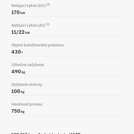
[2]
Nabíjací výkon (DC)
170
kW
[3]
Nabíjací výkon (AC)
11/22
kW
Objem batožinového priestoru
430
l
Užitočné zaťaženie
490
kg
Zaťaženie strechy
100
kg
Hmotnosť prívesu
750
kg