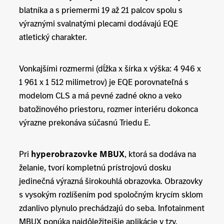
blatníka a s priemermi 19 až 21 palcov spolu s
výraznými svalnatými plecami dodávajú EQE
atletický charakter.
Vonkajšími rozmermi (dĺžka x šírka x výška: 4 946 x
1 961 x 1 512 milimetrov) je EQE porovnateľná s
modelom CLS a má pevné zadné okno a veko
batožinového priestoru, rozmer interiéru dokonca
výrazne prekonáva súčasnú Triedu E.
Pri
hyperobrazovke MBUX
, ktorá sa dodáva na
želanie, tvorí kompletnú prístrojovú dosku
jedinečná výrazná širokouhlá obrazovka. Obrazovky
s vysokým rozlíšením pod spoločným krycím sklom
zdanlivo plynulo prechádzajú do seba. Infotainment
MBUX ponúka najdôležitejšie aplikácie v tzv.