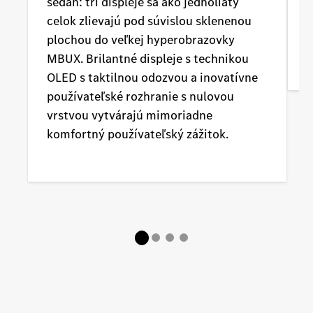
sedan: tri displeje sa ako jednoliaty
i
celok zlievajú pod súvislou sklenenou
k
plochou do veľkej hyperobrazovky
v
MBUX. Brilantné displeje s technikou
OLED s taktilnou odozvou a inovatívne
používateľské rozhranie s nulovou
vrstvou vytvárajú mimoriadne
komfortný používateľský zážitok.