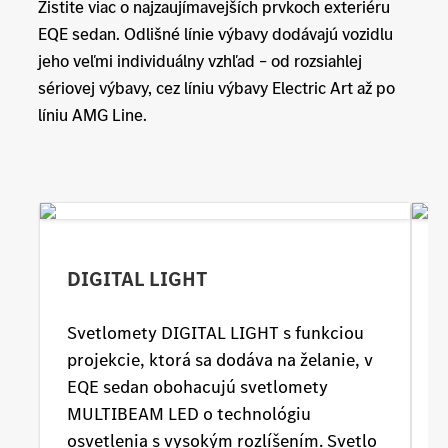
Zistite viac o najzaujímavejších prvkoch exteriéru
EQE sedan. Odlišné línie výbavy dodávajú vozidlu
jeho veľmi individuálny vzhľad – od rozsiahlej
sériovej výbavy, cez líniu výbavy Electric Art až po
líniu AMG Line.
DIGITAL LIGHT
Svetlomety DIGITAL LIGHT s funkciou
projekcie, ktorá sa dodáva na želanie, v
z
EQE sedan obohacujú svetlomety
v
MULTIBEAM LED o technológiu
p
osvetlenia s vysokým rozlíšením. Svetlo
z