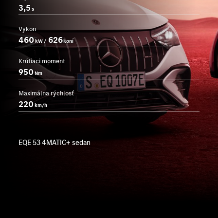
3,5
s
Vykon
460
626
kW /
koní
Krútiaci moment
950
Nm
Maximálna rýchlosť
220
km/h
EQE 53 4MATIC+ sedan