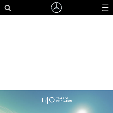
EQE
Venovaná všetkým zmyslom
už od 71 413,80 €