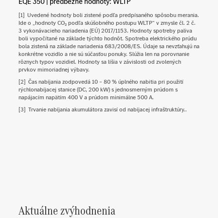
EQE 350 | predbežné hodnoty: WLTP
[1]
Uvedené hodnoty boli zistené podľa predpísaného spôsobu merania.
Ide o „hodnoty CO₂ podľa skúšobného postupu WLTP“ v zmysle čl. 2 č.
3 vykonávacieho nariadenia (EÚ) 2017/1153. Hodnoty spotreby paliva
boli vypočítané na základe týchto hodnôt. Spotreba elektrického prúdu
bola zistená na základe nariadenia 683/2008/ES. Údaje sa nevzťahujú na
konkrétne vozidlo a nie sú súčasťou ponuky. Slúžia len na porovnanie
rôznych typov vozidiel. Hodnoty sa líšia v závislosti od zvolených
prvkov mimoriadnej výbavy.
[2]
Čas nabíjania zodpovedá 10 – 80 % úplného nabitia pri použití
rýchlonabíjacej stanice (DC, 200 kW) s jednosmerným prúdom s
napájacím napätím 400 V a prúdom minimálne 500 A.
[3]
Trvanie nabíjania akumulátora zavisí od nabíjacej infraštruktúry..
Aktuálne zvýhodnenia