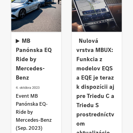
MB
Nulová
Panónska EQ
vrstva MBUX:
Ride by
Funkcia z
Mercedes-
modelov EQS
Benz
a EQE je teraz
k dispozícii aj
4. októbra 2023
pre Triedu C a
Event MB
Panónska EQ-
Triedu S
Ride by
prostredníctv
Mercedes-Benz
om
(Sep. 2023)
aktualizácie