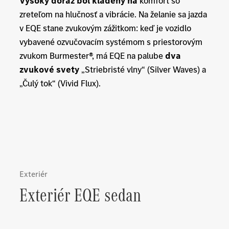
Vysoký dôraz bol kladený na
komfort so
zreteľom na hlučnosť a vibrácie. Na želanie sa jazda
v EQE stane zvukovým zážitkom: keď je vozidlo
vybavené ozvučovacím systémom s priestorovým
zvukom Burmester®, má EQE na palube
dva
zvukové svety
„Striebristé vlny“ (Silver Waves) a
„Čulý tok“ (Vivid Flux).
Exteriér
Exteriér EQE sedan