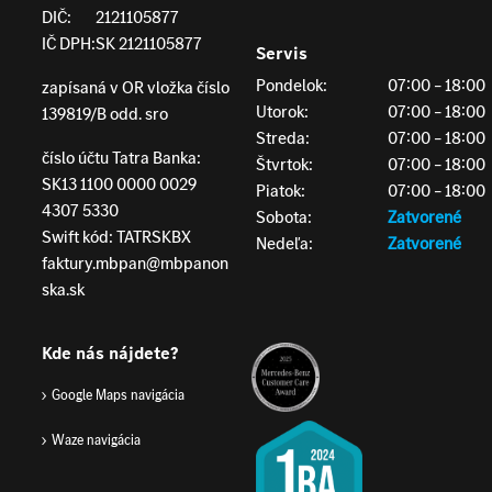
DIČ:
2121105877
IČ DPH:
SK 2121105877
Servis
Pondelok:
07:00 – 18:00
zapísaná v OR vložka číslo
Utorok:
07:00 – 18:00
139819/B odd. sro
Streda:
07:00 – 18:00
číslo účtu Tatra Banka:
Štvrtok:
07:00 – 18:00
SK13 1100 0000 0029
Piatok:
07:00 – 18:00
4307 5330
Sobota:
Zatvorené
Swift kód: TATRSKBX
Nedeľa:
Zatvorené
faktury.mbpan@mbpanon
ska.sk
Kde nás nájdete?
Google Maps navigácia
Waze navigácia