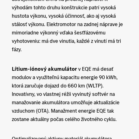
výhodám tohto druhu konštrukcie patrí vysoká
hustota výkonu, vysoká účinnosť, ako aj vysoká
stálosť výkonu. Elektromotor na zadnej náprave je
mimoriadne výkonný vďaka šesťfázovému
vyhotoveniu: má dve vinutia, každé z vinutí má tri
fázy.
Lítium-iónový akumulátor
v EQE má desať
modulov a využiteľnú kapacitu energie 90 kWh,
ktorá zaručuje dojazd do 660 km (WLTP).
Inovatívny, vo vlastnej réžii vyvinutý softvér na
manažovanie akumulátora umožňuje aktualizácie
vzduchom (OTA). Manažment energie EQE tak
zostane aktuálny počas celého životného cyklu.
Optimalizovaný aktívny materiál akumulátora