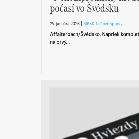
počasí vo Švédsku
|
29. januára 2026
MBSK Tlačové správy
Affalterbach/Švédsko. Napriek komple
na prvý...
Viac