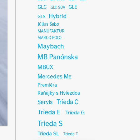
GLC
GLE
GLC SUV
Hybrid
GLS
Július Šabo
MANUFAKTUR
MARCO POLO
Maybach
MB Panónska
MBUX
Mercedes Me
Premiéra
Raňajky s Hviezdou
Trieda C
Servis
Trieda E
Trieda G
Trieda S
Trieda SL
Trieda T