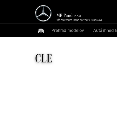
MB Panónska
Váš Mercedes-Benz partner v Bratislave
Prehľad modelov
Autá ihneď 
CLE