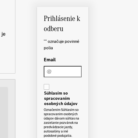
Prihlásenie k
odberu
 je
"
" označuje povinné
polia
Email
C
o
Súhlasím so
n
spracovaním
s
e
osobných údajov
n
Označením Súhlasím so
t
spracovaním osobných
údajov dávam súhlas na
zasielanie pozvánok na
predvádzacie jazdy,
autosalóny a iné
podobné podujatia.