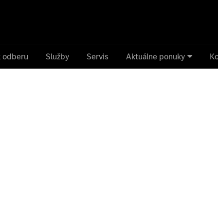
k odberu
Služby
Servis
Aktuálne ponuky
Ko