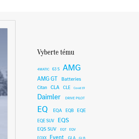
Vyberte tému
AMG
63 S
4MATIC
AMG GT
Batteries
CLA
Citan
CLE
Covid 19
Daimler
DRIVE PILOT
EQ
EQE
EQA
EQB
EQS
EQE SUV
EQS SUV
EQT
EQV
Event
GLA
EQXX
GLB