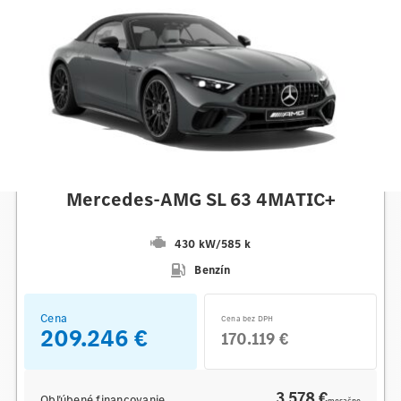
Mercedes-AMG
Mercedes-AMG SL 63 4MATIC+
430 kW
/
585 k
Benzín
Cena
Cena bez DPH
209.246 €
170.119 €
3 578 €
Obľúbené financovanie