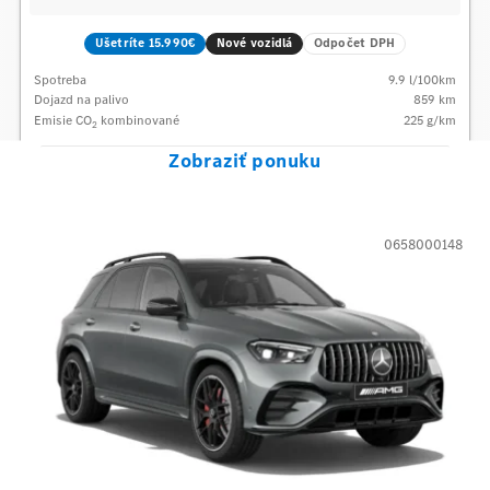
Ušetríte 15.990€
Nové vozidlá
Odpočet DPH
Spotreba
9.9
l/100km
Dojazd na palivo
859
km
Emisie CO
kombinované
225
g/km
2
Zobraziť ponuku
0658000148