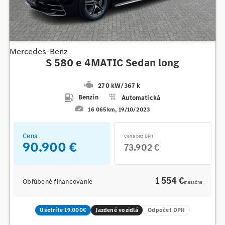
Mercedes-Benz
S 580 e 4MATIC Sedan long
270 kW
/
367 k
Benzín
Automatická
16 065km
19/10/2023
Cena
Cena bez DPH
90.900 €
73.902 €
1 554 €
Obľúbené financovanie
mesačne
Ušetríte 19.000€
Jazdené vozidlá
Odpočet DPH