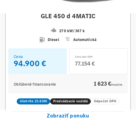
Mercedes-Benz
GLE 450 d 4MATIC
270 kW
/
367 k
Diesel
Automatická
Cena
Cena bez DPH
94.900 €
77.154 €
1 623 €
Obľúbené financovanie
mesačne
Ušetríte 23.635€
Predvádzacie vozidlá
Odpočet DPH
Zobraziť ponuku