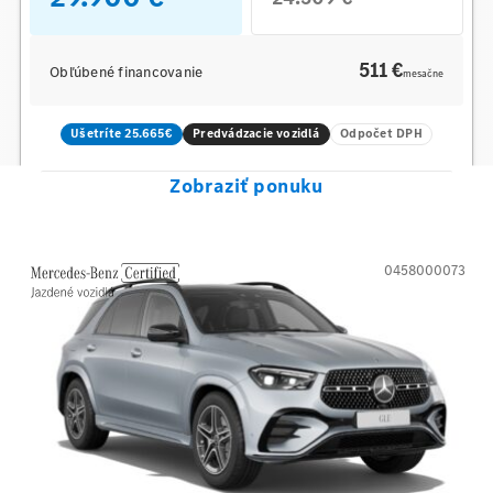
511 €
Obľúbené financovanie
mesačne
Ušetríte 25.665€
Predvádzacie vozidlá
Odpočet DPH
Zobraziť ponuku
0458000073