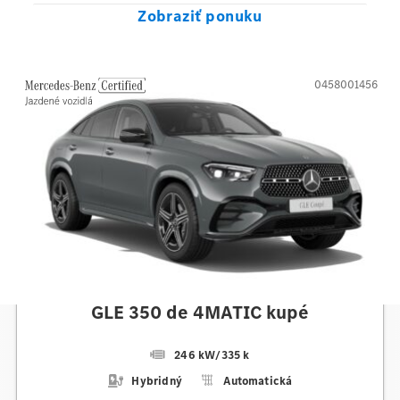
Zobraziť ponuku
0458001456
Mercedes-Benz
GLE 350 de 4MATIC kupé
246 kW
/
335 k
Hybridný
Automatická