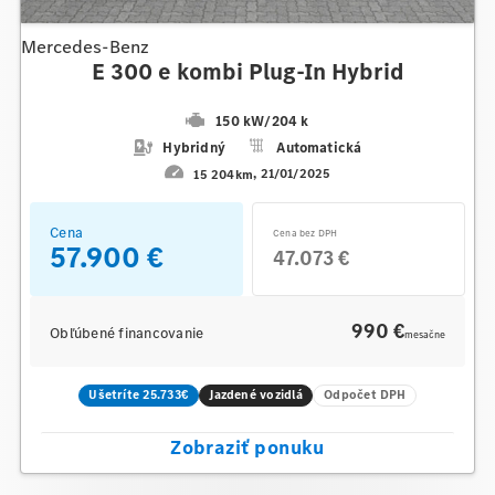
Mercedes-Benz
E 300 e kombi Plug-In Hybrid
150 kW
/
204 k
Hybridný
Automatická
15 204km
21/01/2025
Cena
Cena bez DPH
57.900 €
47.073 €
990 €
Obľúbené financovanie
mesačne
Ušetríte 25.733€
Jazdené vozidlá
Odpočet DPH
Zobraziť ponuku