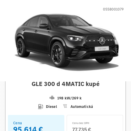
0558001079
Mercedes-Benz
GLE 300 d 4MATIC kupé
198 kW
/
269 k
Diesel
Automatická
Cena
Cena bez DPH
95.614 €
77.735 €