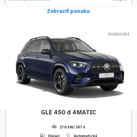
2
Zobraziť ponuku
0558001563
Mercedes-Benz
GLE 450 d 4MATIC
270 kW
/
367 k
Diesel
Automatická