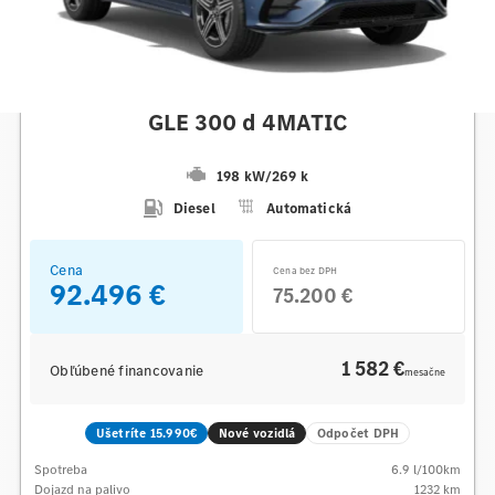
Mercedes-Benz
GLE 300 d 4MATIC
198 kW
/
269 k
Diesel
Automatická
Cena
Cena bez DPH
92.496 €
75.200 €
1 582 €
Obľúbené financovanie
mesačne
Ušetríte 15.990€
Nové vozidlá
Odpočet DPH
Spotreba
6.9
l/100km
Dojazd na palivo
1232
km