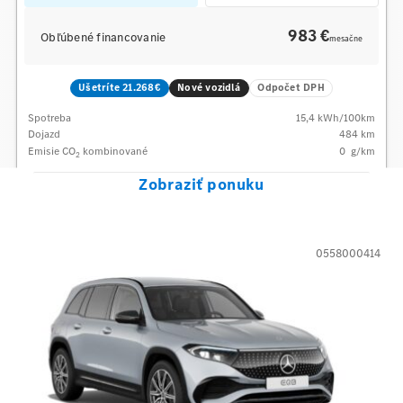
983 €
Obľúbené financovanie
mesačne
Ušetríte 21.268€
Nové vozidlá
Odpočet DPH
Spotreba
15,4
kWh/100km
Dojazd
484 km
Emisie CO
kombinované
0
g/km
2
Zobraziť ponuku
0558000414