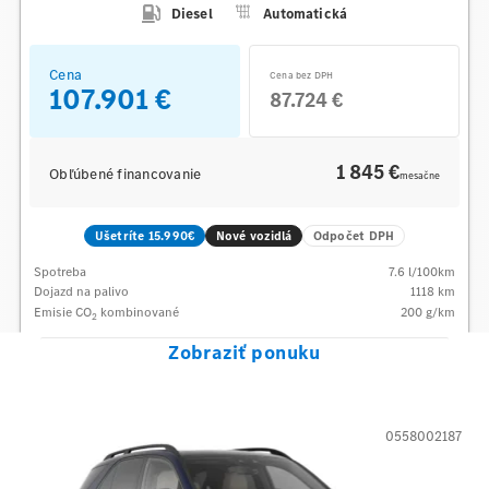
Diesel
Automatická
Cena
Cena bez DPH
107.901 €
87.724 €
1 845 €
Obľúbené financovanie
mesačne
Ušetríte 15.990€
Nové vozidlá
Odpočet DPH
Spotreba
7.6
l/100km
Dojazd na palivo
1118
km
Emisie CO
kombinované
200
g/km
2
Zobraziť ponuku
0558002187