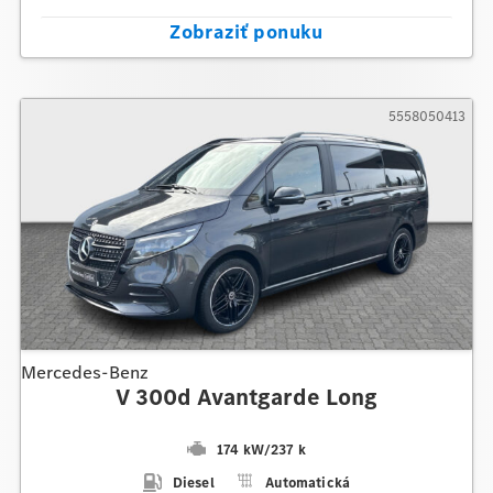
Zobraziť ponuku
5558050413
Mercedes-Benz
V 300d Avantgarde Long
174 kW
/
237 k
Diesel
Automatická