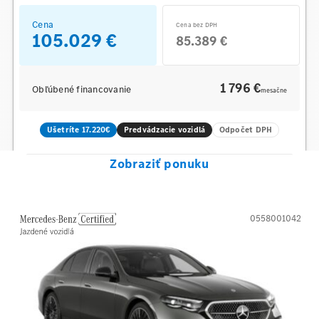
Cena
Cena bez DPH
105.029 €
85.389 €
1 796 €
Obľúbené financovanie
mesačne
Ušetríte 17.220€
Predvádzacie vozidlá
Odpočet DPH
Zobraziť ponuku
0558001042