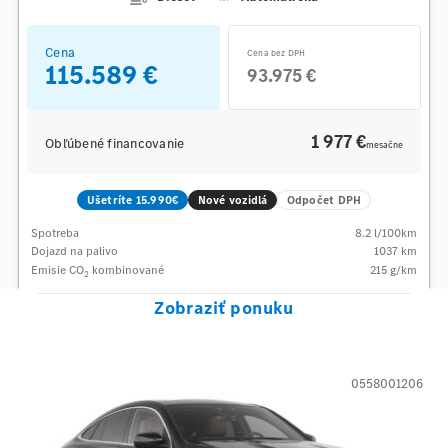
Cena
Cena bez DPH
115.589 €
93.975 €
1 977 €
Obľúbené financovanie
mesačne
Ušetríte 15.990€
Nové vozidlá
Odpočet DPH
Spotreba
8.2
l/100km
Dojazd na palivo
1037
km
Emisie CO
kombinované
215
g/km
2
Zobraziť ponuku
0558001206