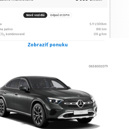
Nové vozidlá
Odpočet DPH
ba
5.9
l/100km
na palivo
881
km
 CO
kombinované
135
g/km
2
Zobraziť ponuku
0658001079