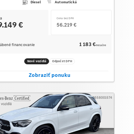
Diesel
Automatická
a
Cena bez DPH
9.149 €
56.219 €
1 183 €
úbené financovanie
mesačne
Nové vozidlá
Odpočet DPH
Zobraziť ponuku
0558001574