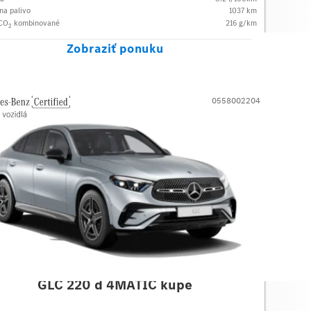
na palivo
1037
km
 CO
kombinované
216
g/km
2
Zobraziť ponuku
0558002204
des-Benz
GLC 220 d 4MATIC kupé