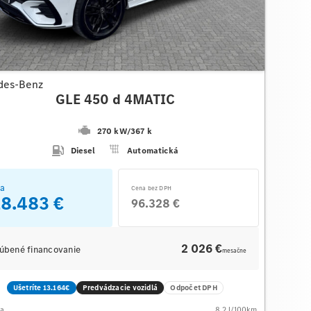
des-Benz
GLE 450 d 4MATIC
270 kW
/
367 k
Diesel
Automatická
a
Cena bez DPH
18.483 €
96.328 €
2 026 €
úbené financovanie
mesačne
Ušetríte 13.164€
Predvádzacie vozidlá
Odpočet DPH
ba
8.2
l/100km