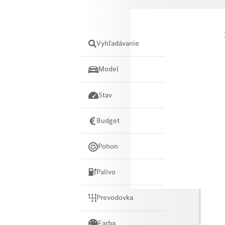
Názov
Vyhľadávanie
Model
Stav
Budget
Pohon
Palivo
Merce
Prevodovka
Farba