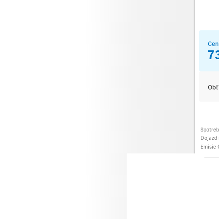
Cen
7
Obľ
Spotre
Dojazd 
Emisie