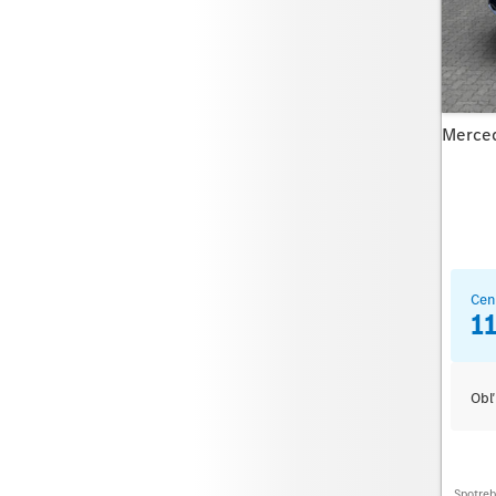
Merce
Cen
1
Obľ
Spotre