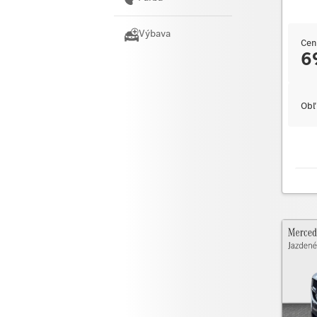
Výbava
Cen
6
Obľ