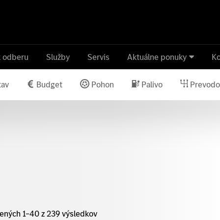
k odberu
Služby
Servis
Aktuálne ponuky
Ko
tav
Budget
Pohon
Palivo
Prevodo
ených 1–40 z 239 výsledkov