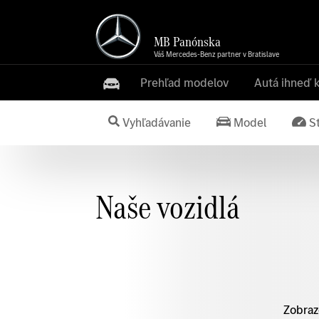
MB Panónska
Váš Mercedes-Benz partner v Bratislave
Prehľad modelov
Autá ihneď 
Vyhľadávanie
Model
S
Naše vozidlá
Zobraz