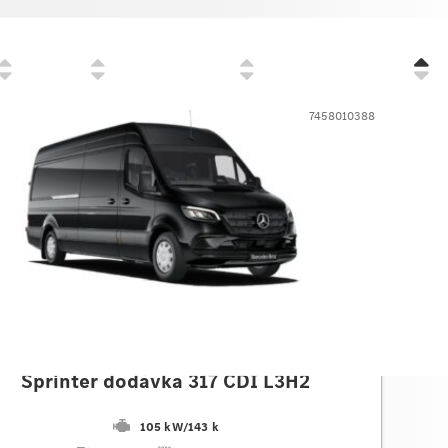
Cena
Zvýhodnenie
Prvé prihlásenie
7458010388
des-Benz
Sprinter dodávka 317 CDI L3H2
105 kW
/
143 k