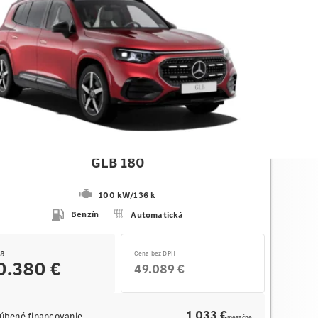
des-Benz
GLB 180
100 kW
/
136 k
Benzín
Automatická
a
Cena bez DPH
0.380 €
49.089 €
1 033 €
úbené financovanie
mesačne