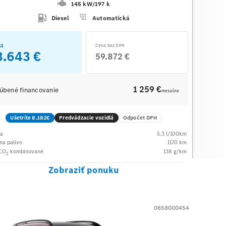
145 kW
/
197 k
Diesel
Automatická
a
Cena bez DPH
3.643 €
59.872 €
1 259 €
úbené financovanie
mesačne
Ušetríte 8.182€
Predvádzacie vozidlá
Odpočet DPH
ba
5.3
l/100km
na palivo
1170
km
 CO
kombinované
138
g/km
2
Zobraziť ponuku
0658000454