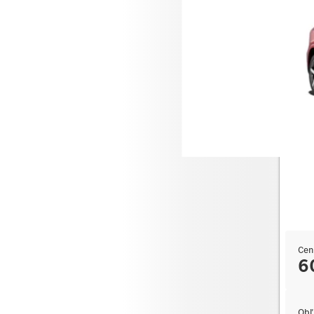
Merce
Cen
6
Obľ