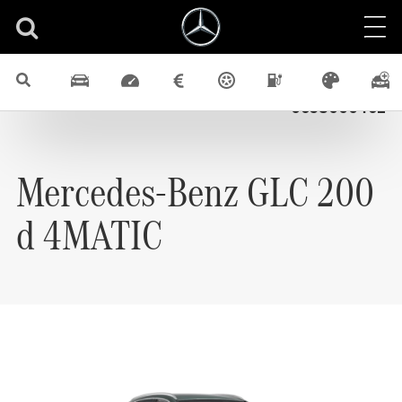
Nové vozidlá
GLC
4x4
Diesel
SUV
Identifikačné číslo
0658000462
Mercedes-Benz
GLC 200
d 4MATIC