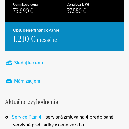
Cenníková cena
Cena bez DPH
76.690
€
57.550
€
Obľúbené financovanie
1.210 €
mesačne
Sledujte cenu
Mám záujem
Aktuálne zvýhodnenia
Service Plan 4
- servisná zmluva na 4 predpísané
servisné prehliadky v cene vozidla