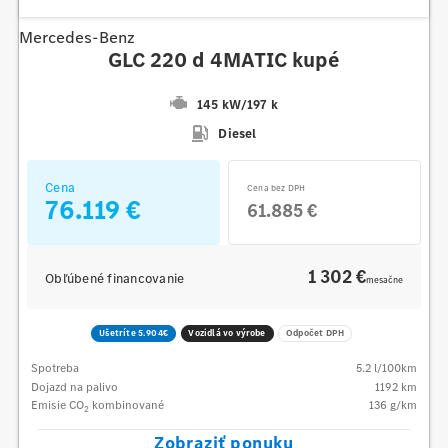
Mercedes-Benz
GLC 220 d 4MATIC kupé
145 kW
/
197 k
Diesel
Cena
Cena bez DPH
76.119 €
61.885 €
1 302 €
Obľúbené financovanie
mesačne
Ušetríte 5.904€
Vozidlá vo výrobe
Odpočet DPH
Spotreba
5.2
l/100km
Dojazd na palivo
1192
km
Emisie CO
kombinované
136
g/km
2
Zobraziť ponuku