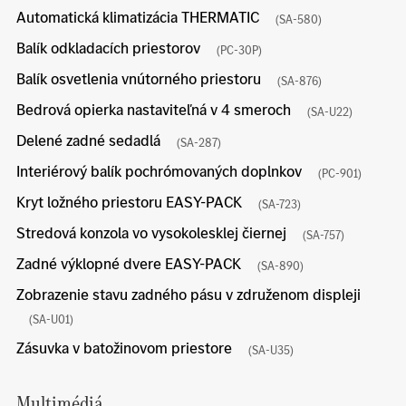
Automatická klimatizácia THERMATIC
(SA-580)
Balík odkladacích priestorov
(PC-30P)
Balík osvetlenia vnútorného priestoru
(SA-876)
Bedrová opierka nastaviteľná v 4 smeroch
(SA-U22)
Delené zadné sedadlá
(SA-287)
Interiérový balík pochrómovaných doplnkov
(PC-901)
Kryt ložného priestoru EASY-PACK
(SA-723)
Stredová konzola vo vysokolesklej čiernej
(SA-757)
Zadné výklopné dvere EASY-PACK
(SA-890)
Zobrazenie stavu zadného pásu v združenom displeji
(SA-U01)
Zásuvka v batožinovom priestore
(SA-U35)
Multimédiá