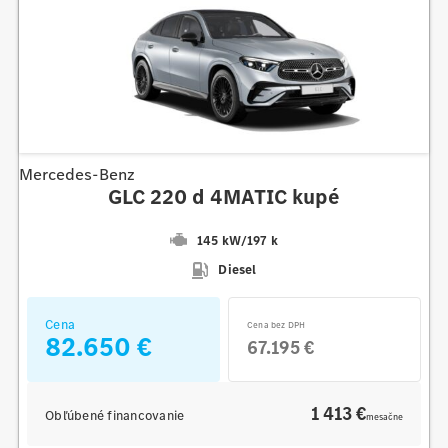
Mercedes-Benz
GLC 220 d 4MATIC kupé
145 kW
/
197 k
Diesel
Cena
Cena bez DPH
82.650 €
67.195 €
1 413 €
Obľúbené financovanie
mesačne