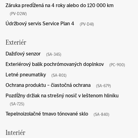
Záruka predĺžená na 4 roky alebo do 120 000 km
(PV-D2W)
Údržbový servis Service Plan 4
(PV-D4I)
Exteriér
Dažďový senzor
(SA-345)
Exteriérový balík pochrómovaných doplnkov
(PC-900)
Letné pneumatiky
(SA-R01)
Ochrana produktu – čiastočná ochrana
(SA-679)
Pozdĺžny držiak na strešný nosič v leštenom hliníku
(SA-725)
Tepelnoizolačné tmavo tónované sklo
(SA-840)
Interiér