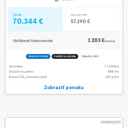
Cena
Cena bez DPH
70.344 €
57.190 €
1 203 €
Obľúbené financovanie
mesačne
Ušetríte 5.904€
Vozidlá vo výrobe
Odpočet DPH
Spotreba
7
l/100km
Dojazd na palivo
886
km
Emisie CO
kombinované
159
g/km
2
Zobraziť ponuku
0658001079