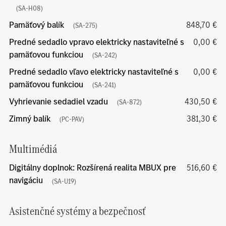
(SA-H08)
Pamäťový balík
848,70 €
(SA-275)
Predné sedadlo vpravo elektricky nastaviteľné s
0,00 €
pamäťovou funkciou
(SA-242)
Predné sedadlo vľavo elektricky nastaviteľné s
0,00 €
pamäťovou funkciou
(SA-241)
Vyhrievanie sedadiel vzadu
430,50 €
(SA-872)
Zimný balík
381,30 €
(PC-PAV)
Multimédiá
Digitálny doplnok: Rozšírená realita MBUX pre
516,60 €
navigáciu
(SA-U19)
Asistenčné systémy a bezpečnosť