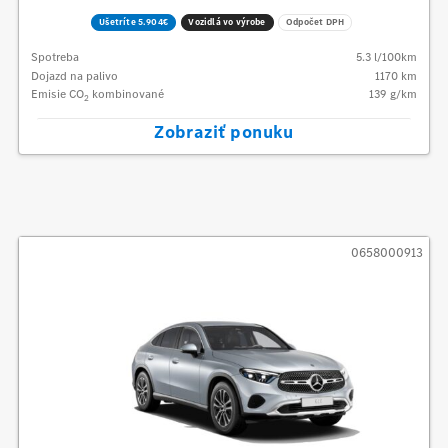
Ušetríte 5.904€
Vozidlá vo výrobe
Odpočet DPH
Spotreba
5.3
l/100km
Dojazd na palivo
1170
km
Emisie CO
kombinované
139
g/km
2
Zobraziť ponuku
0658000913