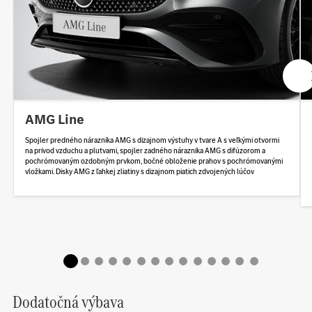
AMG Line
Spojler predného nárazníka AMG s dizajnom výstuhy v tvare A s veľkými otvormi
na prívod vzduchu a plutvami, spojler zadného nárazníka AMG s difúzorom a
pochrómovaným ozdobným prvkom, bočné obloženie prahov s pochrómovanými
vložkami. Disky AMG z ľahkej zliatiny s dizajnom piatich zdvojených lúčov
Dodatočná výbava