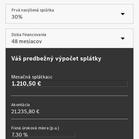
Prvá navýšená splátka
Posledná navýšená splátka
Doba financovania
Váš predbežný výpočet splátky
Mesačná splátka
[a]
Akontácia
21.235,80 €
Fixná úroková miera (p.a.)