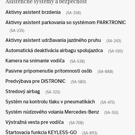
Asistenčné systémy a bezpečnosť
Aktívny asistent brzdenia
(SA-258)
Aktívny asistent parkovania so systémom PARKTRONIC
(SA-235)
Aktívny asistent udržiavania jazdného pruhu
(SA-243)
Automatická deaktivácia airbagu spolujazdca
(SA-U10)
Kamera na snímanie vodiča
(SA-538)
Pasívne pripomenutie prítomnosti osôb
(SA-88B)
Predvýbava pre DISTRONIC
(SA-5B0)
Stredový airbag
(SA-325)
Systém na kontrolu tlaku v pneumatikách
(SA-475)
Systém núdzového volania Mercedes-Benz
(SA-351)
Výstražná vesta pre vodiča
(SA-70B)
Štartovacia funkcia KEYLESS-GO
(SA-893)