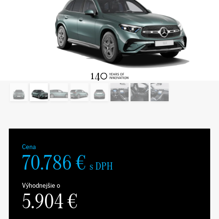
Cena
70.786
€
s DPH
Výhodnejšie o
5.904
€