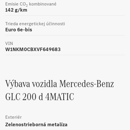
Emisie CO
kombinované
2
142
g/km
Trieda energetickej účinnosti
Euro 6e-bis
VIN
W1NKM0CBXVF649683
Výbava vozidla
Mercedes-Benz
GLC 200 d 4MATIC
Exteriér
zelenostrieborná metalíza