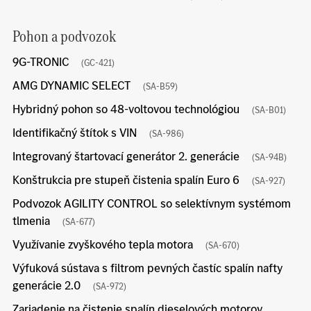
Pohon a podvozok
9G-TRONIC
(GC-421)
AMG DYNAMIC SELECT
(SA-B59)
Hybridný pohon so 48-voltovou technológiou
(SA-B01)
Identifikačný štítok s VIN
(SA-986)
Integrovaný štartovací generátor 2. generácie
(SA-94B)
Konštrukcia pre stupeň čistenia spalín Euro 6
(SA-927)
Podvozok AGILITY CONTROL so selektívnym systémom
tlmenia
(SA-677)
Využívanie zvyškového tepla motora
(SA-670)
Výfuková sústava s filtrom pevných častíc spalín nafty
generácie 2.0
(SA-972)
Zariadenie na čistenie spalín dieselových motorov