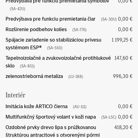
Predvýbava pre funkciu premietania symbolov
0,00 €
(SA-42U)
Predvýbava pre funkciu premietania čiar
0,00 €
(SA-30U)
Rozšírenie podbehov kolies
0,00 €
(SA-776)
Spájacie zariadenie so stabilizáciou prívesu
1 199,25 €
systémom ESP®
(SA-550)
Tepelnoizolačné a zvukovoizolačné protihlukové
147,60 €
sklo
(SA-851)
zelenostrieborná metalíza
996,30 €
(LU-188)
Interiér
Imitácia kože ARTICO čierna
0,00 €
(AU-111)
Multifunkčný športový volant v koži napa
0,00 €
(SA-L5C)
Ozdobné prvky drevo lipa s prúžkovanou
418,20 €
štruktúrou antracitové s otvorenými pórmi