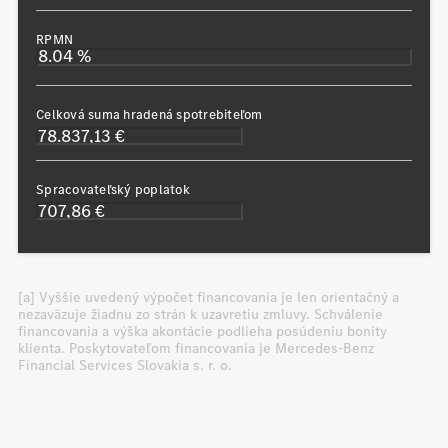
RPMN
Celková suma hradená spotrebiteľom
Spracovateľský poplatok
[a] Vyššie uvedený výpočet financovania je len orientačný a
nezaväzuje žiadnu zo strán k uzavretiu zmluvy. Schválenie
financovania a výška akontácie podlieha posúdeniu bonity
klienta. Poskytovateľom financovania je Mercedes-Benz
Financial Services Slovakia s. r. o.