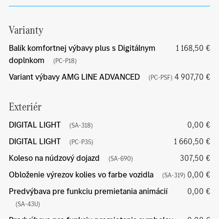
Varianty
Balík komfortnej výbavy plus s Digitálnym
1 168,50 €
doplnkom
(PC-P18)
Variant výbavy AMG LINE ADVANCED
4 907,70 €
(PC-PSF)
Exteriér
DIGITAL LIGHT
0,00 €
(SA-318)
DIGITAL LIGHT
1 660,50 €
(PC-P35)
Koleso na núdzový dojazd
307,50 €
(SA-690)
Obloženie výrezov kolies vo farbe vozidla
0,00 €
(SA-319)
Predvýbava pre funkciu premietania animácií
0,00 €
(SA-43U)