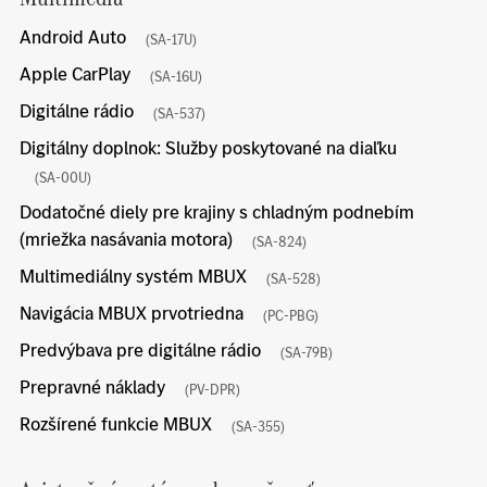
Android Auto
(SA-17U)
Apple CarPlay
(SA-16U)
Digitálne rádio
(SA-537)
Digitálny doplnok: Služby poskytované na diaľku
(SA-00U)
Dodatočné diely pre krajiny s chladným podnebím
(mriežka nasávania motora)
(SA-824)
Multimediálny systém MBUX
(SA-528)
Navigácia MBUX prvotriedna
(PC-PBG)
Predvýbava pre digitálne rádio
(SA-79B)
Prepravné náklady
(PV-DPR)
Rozšírené funkcie MBUX
(SA-355)