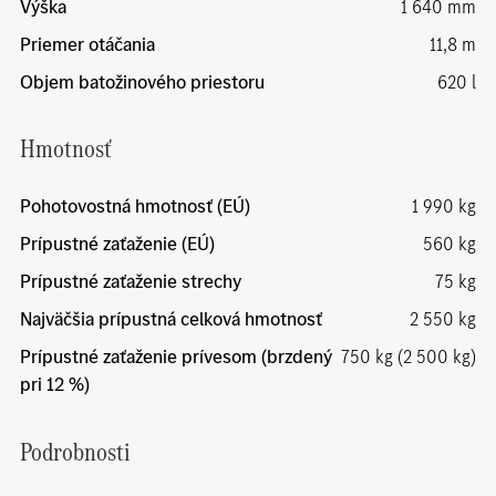
Výška
1 640 mm
Priemer otáčania
11,8 m
Objem batožinového priestoru
620 l
Hmotnosť
Pohotovostná hmotnosť (EÚ)
1 990 kg
Prípustné zaťaženie (EÚ)
560 kg
Prípustné zaťaženie strechy
75 kg
Najväčšia prípustná celková hmotnosť
2 550 kg
Prípustné zaťaženie prívesom (brzdený
750 kg (2 500 kg)
pri 12 %)
Podrobnosti