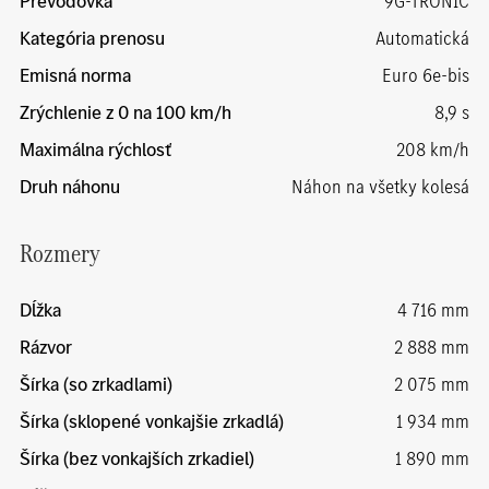
Prevodovka
9G-TRONIC
Kategória prenosu
Automatická
Emisná norma
Euro 6e-bis
Zrýchlenie z 0 na 100 km/h
8,9 s
Maximálna rýchlosť
208 km/h
Druh náhonu
Náhon na všetky kolesá
Rozmery
Dĺžka
4 716 mm
Rázvor
2 888 mm
Šírka (so zrkadlami)
2 075 mm
Šírka (sklopené vonkajšie zrkadlá)
1 934 mm
Šírka (bez vonkajších zrkadiel)
1 890 mm