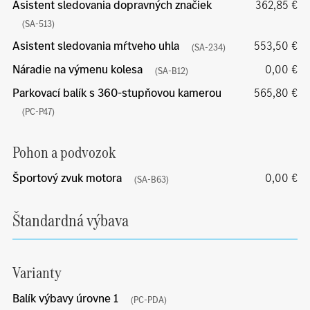
Asistent sledovania dopravných značiek
362,85 €
(SA-513)
Asistent sledovania mŕtveho uhla
553,50 €
(SA-234)
Náradie na výmenu kolesa
0,00 €
(SA-B12)
Parkovací balík s 360-stupňovou kamerou
565,80 €
(PC-P47)
Pohon a podvozok
Športový zvuk motora
0,00 €
(SA-B63)
Štandardná výbava
Varianty
Balík výbavy úrovne 1
(PC-PDA)