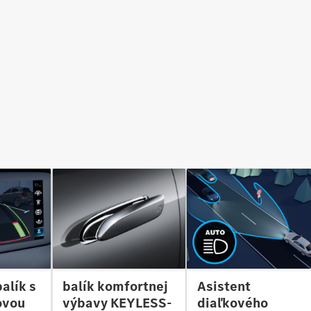
balík komfortnej
alík s
Asistent
výbavy KEYLESS-
ovou
diaľkového