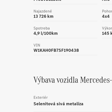
Najazdené
Poho
13 726
km
4x4
Spotreba
Výko
4,9
l/100km
145
VIN
W1KAH0FB7SF190438
Výbava vozidla
Mercedes
Exteriér
selenitová sivá metalíza