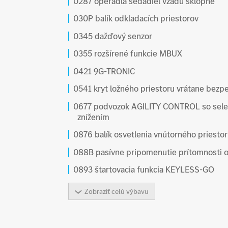
0287 operadlá sedadiel vzadu sklopné
030P balík odkladacích priestorov
0345 dažďový senzor
0355 rozšírené funkcie MBUX
0421 9G-TRONIC
0541 kryt ložného priestoru vrátane bez
0677 podvozok AGILITY CONTROL so sele
znížením
0876 balík osvetlenia vnútorného priesto
088B pasívne pripomenutie prítomnosti 
0893 štartovacia funkcia KEYLESS-GO
Zobraziť celú výbavu