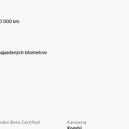
50 000 km
najazdených kilometrov
des-Benz Certified
Karoseria
Kombi