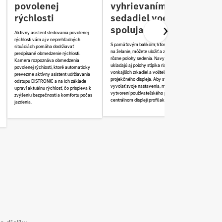
povolenej
vyhrievaním
rýchlosti
sedadiel vodiča a
spolujazdca
Aktívny asistent sledovania povolenej
rýchlosti vám aj v neprehľadných
S pamäťovým balíkom, ktorý sa dodáva
situáciách pomáha dodržiavať
na želanie, môžete uložiť a zvoliť až tri
predpísané obmedzenie rýchlosti.
rôzne polohy sedenia. Navyše sa
Kamera rozpoznáva obmedzenia
ukladajú aj polohy stĺpika riadenia,
povolenej rýchlosti, ktoré automaticky
vonkajších zrkadiel a voliteľného
prevezme aktívny asistent udržiavania
projekčného displeja. Aby ste mohli
odstupu DISTRONIC a na ich základe
vyvolať svoje nastavenia, musíte po
upraví aktuálnu rýchlosť, čo prispieva k
vytvorení používateľského profilu na
zvýšeniu bezpečnosti a komfortu počas
centrálnom displeji profil aktivovať.
jazdenia.