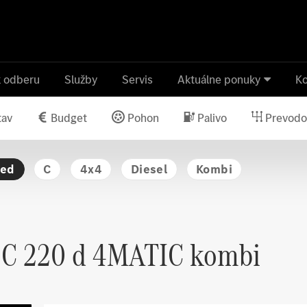
k odberu
Služby
Servis
Aktuálne ponuky
Ko
tav
Budget
Pohon
Palivo
Prevodo
ied
C
4x4
Diesel
Kombi
C 220 d 4MATIC kombi