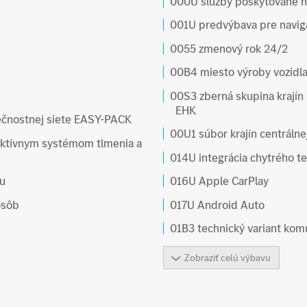
000U služby poskytované n
001U predvýbava pre navig
0055 zmenový rok 24/2
00B4 miesto výroby vozidl
00S3 zberná skupina krajín 
EHK
pečnostnej siete EASY-PACK
00U1 súbor krajín centrálne
ktívnym systémom tlmenia a
014U integrácia chytrého t
ru
016U Apple CarPlay
osôb
017U Android Auto
01B3 technický variant ko
Zobraziť celú výbavu