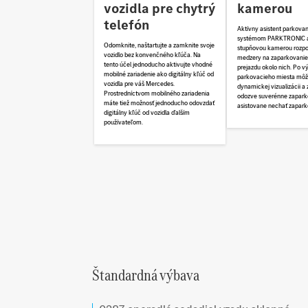
vozidla pre chytrý
kamerou
telefón
Aktívny asistent parkovan
systémom PARKTRONIC 
Odomknite, naštartujte a zamknite svoje
stupňovou kamerou rozp
vozidlo bez konvenčného kľúča. Na
medzery na zaparkovanie
tento účel jednoducho aktivujte vhodné
prejazdu okolo nich. Po v
mobilné zariadenie ako digitálny kľúč od
parkovacieho miesta mô
vozidla pre váš Mercedes.
dynamickej vizualizácii a
Prostredníctvom mobilného zariadenia
odozve suverénne zapark
máte tiež možnosť jednoducho odovzdať
asistovane nechať zaparko
digitálny kľúč od vozidla ďalším
používateľom.
Štandardná výbava