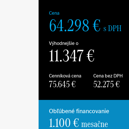
Cena
64.298
€
s DPH
Výhodnejšie o
11.347
€
Cenníková cena
Cena bez DPH
75.645
€
52.275
€
Obľúbené financovanie
1.100 €
mesačne