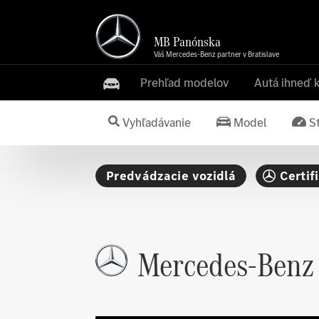
MB Panónska
Váš Mercedes-Benz partner v Bratislave
Prehľad modelov
Autá ihneď 
Vyhľadávanie
Model
S
Predvádzacie vozidlá
Certif
Mercedes-Benz