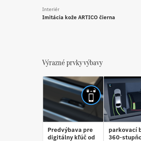
Interiér
imitácia kože ARTICO čierna
Výrazné prvky výbavy
Predvýbava pre
parkovací b
digitálny kľúč od
360-stupň