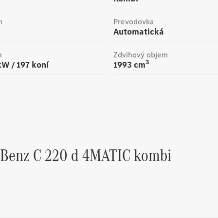
n
Prevodovka
Automatická
n
Zdvihový objem
3
kW /
197
koní
1993
cm
-Benz
C 220 d 4MATIC kombi