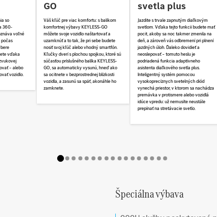
GO
svetla plus
Váš kľúč pre viac komfortu: s balíkom
ia so
Jazdite s trvale zapnutým diaľkovým
komfortnej výbavy KEYLESS-GO
a 360-
svetlom. Vďaka tejto funkcii budete mať
môžete svoje vozidlo naštartovať a
oznáva voľné
pocit, akoby sa noc takmer zmenila na
uzamknúť a to tak, že pri sebe budete
 počas
deň, a zároveň vás odbremení pri plnení
nosiť svoj kľúč alebo vhodný smartfón.
ýbere
jazdných úloh. Ďaleko dovidieť a
Kľučky dverí s plochou spojkou, ktoré sú
žete vďaka
neoslepovať – tomuto heslu je
súčasťou príslušného balíka KEYLESS-
 zvukovej
podriadená funkcia adaptívneho
GO, sa automaticky vysunú, hneď ako
ovať – alebo
asistenta diaľkového svetla plus.
sa ocitnete v bezprostrednej blízkosti
vať vozidlo.
Inteligentný systém pomocou
vozidla, a zasunú sa späť, akonáhle ho
vysokoprecíznych svetelných diód
zamknete.
vynechá priestor, v ktorom sa nachádza
premávka v protismere alebo vozidlá
idúce vpredu: už nemusíte neustále
prepínať na stretávacie svetlo.
Špeciálna výbava