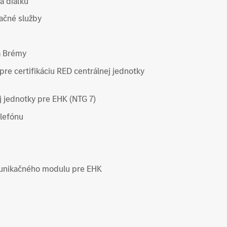
a diaľku
ačné služby
a Brémy
pre certifikáciu RED centrálnej jednotky
j jednotky pre EHK (NTG 7)
elefónu
munikačného modulu pre EHK