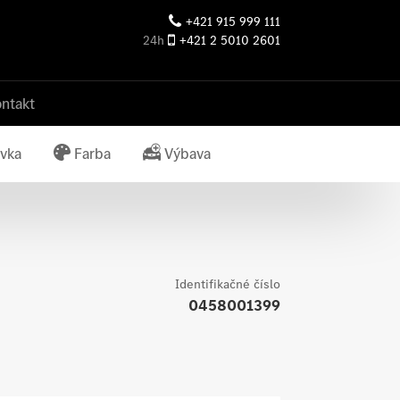
+421 915 999 111
24h
+421 2 5010 2601
ntakt
vka
Farba
Výbava
Identifikačné číslo
0458001399