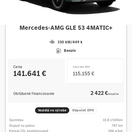
Mercedes-AMG
Mercedes-AMG GLE 53 4MATIC+
330 kW
/
449 k
Benzín
Cena
Cena bez DPH
141.641 €
115.155 €
2 422 €
Obľúbené financovanie
mesačne
Vozidlá vo výrobe
Odpočet DPH
Spotreba
10.8
l/100km
Dojazd na palivo
787
km
Emisie CO
kombinované
246
g/km