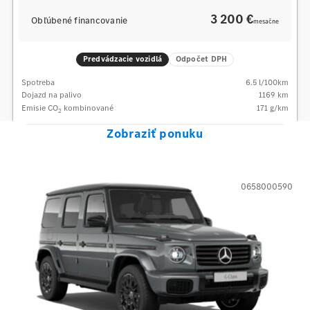
3 200 €
Obľúbené financovanie
mesačne
Predvádzacie vozidlá
Odpočet DPH
Spotreba
6.5
l/100km
Dojazd na palivo
1169
km
Emisie CO
kombinované
171
g/km
2
Zobraziť ponuku
0658000590