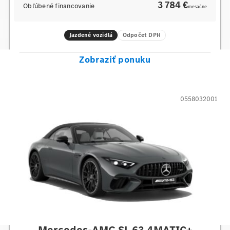
3 784 €
Obľúbené financovanie
mesačne
Jazdené vozidlá
Odpočet DPH
Zobraziť ponuku
0558032001
Mercedes-AMG
Mercedes-AMG SL 63 4MATIC+