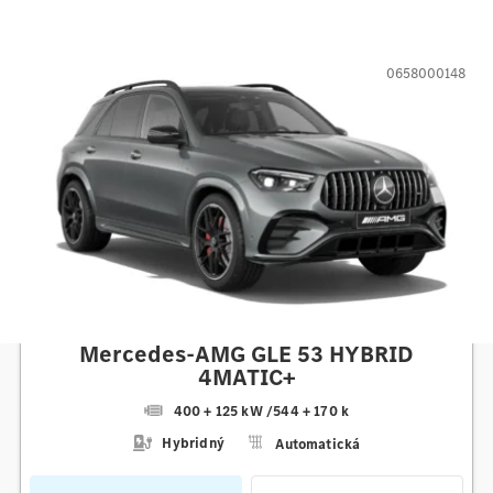
0658000148
Mercedes-AMG
Mercedes-AMG GLE 53 HYBRID
4MATIC+
400 + 125 kW
/
544 + 170 k
Hybridný
Automatická