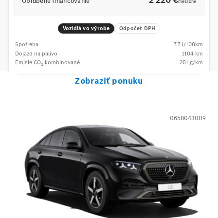
Obľúbené financovanie
mesačne
Vozidlá vo výrobe
Odpočet DPH
Spotreba
7.7
l/100km
Dojazd na palivo
1104
km
Emisie CO
kombinované
201
g/km
2
Zobraziť ponuku
0658043009