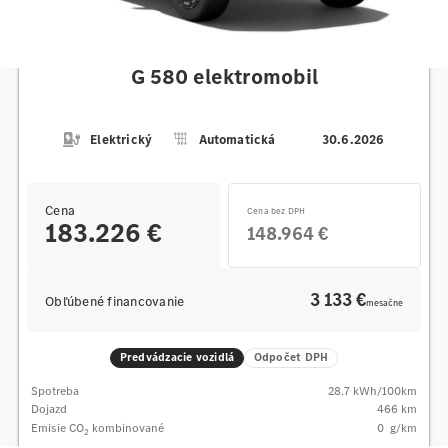
Mercedes-Benz
G 580 elektromobil
Elektrický
Automatická
30.6.2026
Cena
Cena bez DPH
183.226 €
148.964 €
3 133 €
Obľúbené financovanie
mesačne
Predvádzacie vozidlá
Odpočet DPH
Spotreba
28.7
kWh/100km
Dojazd
466 km
Emisie CO
kombinované
0
g/km
2