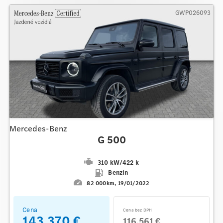
GWP026093
Mercedes-Benz
G 500
310 kW
/
422 k
Benzín
82 000km
19/01/2022
Cena
Cena bez DPH
143.370 €
116.561 €