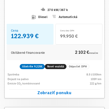
270 kW
/
367 k
Diesel
Automatická
Cena
Cena bez DPH
122.939 €
99.950 €
2 102 €
Obľúbené financovanie
mesačne
Ušetríte 9.225€
Nové vozidlá
Odpočet DPH
Spotreba
8.5
l/100km
Dojazd na palivo
1059
km
Emisie CO
kombinované
222
g/km
2
Zobraziť ponuku