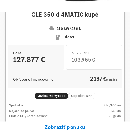
Mercedes-Benz
GLE 350 d 4MATIC kupé
210 kW
/
286 k
Diesel
Cena
Cena bez DPH
127.877 €
103.965 €
2 187 €
Obľúbené financovanie
mesačne
Vozidlá vo výrobe
Odpočet DPH
Spotreba
7.5
l/100km
Dojazd na palivo
1133
km
Emisie CO
kombinované
195
g/km
2
Zobraziť ponuku