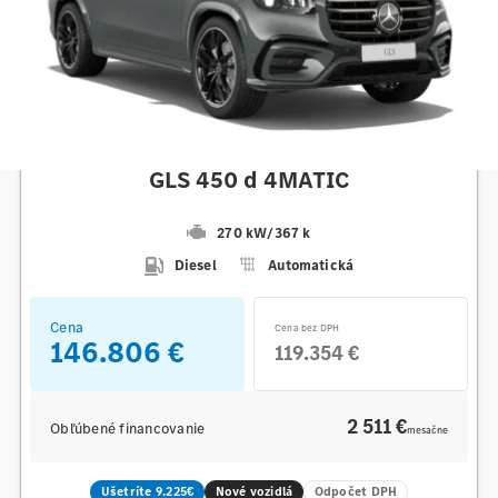
Mercedes-Benz
GLS 450 d 4MATIC
270 kW
/
367 k
Diesel
Automatická
Cena
Cena bez DPH
146.806 €
119.354 €
2 511 €
Obľúbené financovanie
mesačne
Ušetríte 9.225€
Nové vozidlá
Odpočet DPH