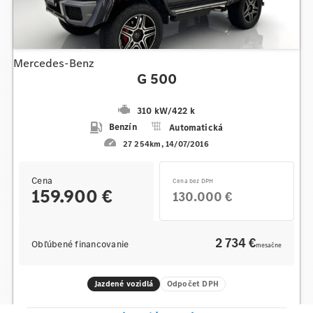
Mercedes-Benz
G 500
310 kW
/
422 k
Benzín
Automatická
27 254km
14/07/2016
Cena
Cena bez DPH
159.900 €
130.000 €
2 734 €
Obľúbené financovanie
mesačne
Jazdené vozidlá
Odpočet DPH