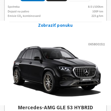
Spotreba
8.5
l/100km
Dojazd na palivo
1059
km
Emisie CO
kombinované
223
g/km
2
Zobraziť ponuku
0658001511
Mercedes-AMG
Mercedes-AMG GLE 53 HYBRID