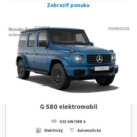
Zobraziť ponuku
0458001135
Mercedes-Benz
G 580 elektromobil
432 kW
/
588 k
Elektrický
Automatická