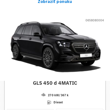
Zobraziť ponuku
0658080004
Mercedes-Benz
GLS 450 d 4MATIC
270 kW
/
367 k
Diesel