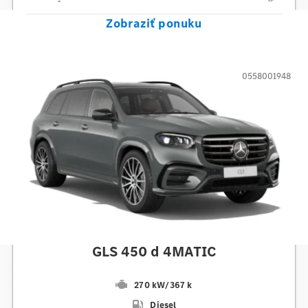
2
Zobraziť ponuku
0558001948
Mercedes-Benz
GLS 450 d 4MATIC
270 kW
/
367 k
Diesel