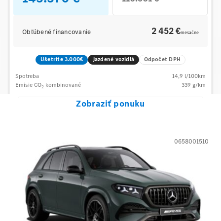
2 452 €
Obľúbené financovanie
mesačne
Ušetríte 3.000€
Jazdené vozidlá
Odpočet DPH
Spotreba
14,9
l/100km
Emisie CO
kombinované
339
g/km
2
Zobraziť ponuku
0658001510