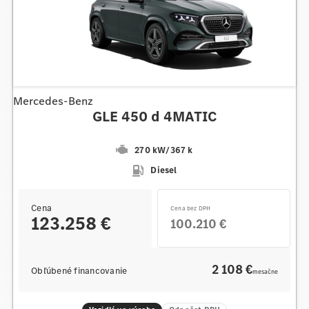
Mercedes-Benz
GLE 450 d 4MATIC
270 kW
/
367 k
Diesel
Cena
Cena bez DPH
123.258 €
100.210 €
2 108 €
Obľúbené financovanie
mesačne