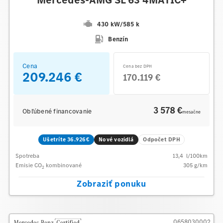
430 kW
/
585 k
Benzín
Cena
Cena bez DPH
209.246 €
170.119 €
3 578 €
Obľúbené financovanie
mesačne
Ušetríte 36.926€
Nové vozidlá
Odpočet DPH
Spotreba
13,4
l/100km
Emisie CO
kombinované
305
g/km
2
Zobraziť ponuku
0658030002