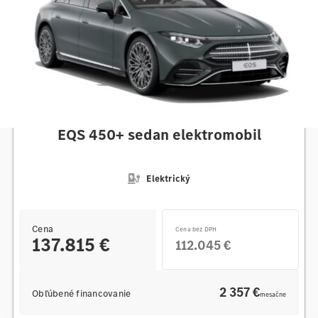
Mercedes-Benz
EQS 450+ sedan elektromobil
Elektrický
Cena
Cena bez DPH
137.815 €
112.045 €
2 357 €
Obľúbené financovanie
mesačne