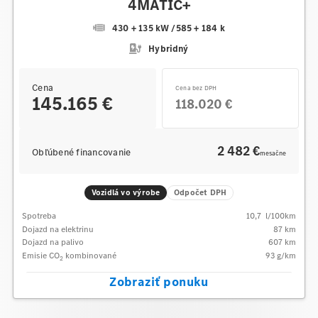
4MATIC+
430 + 135 kW
/
585 + 184 k
Hybridný
Cena
Cena bez DPH
145.165 €
118.020 €
2 482 €
Obľúbené financovanie
mesačne
Vozidlá vo výrobe
Odpočet DPH
Spotreba
10,7
l/100km
Dojazd na elektrinu
87 km
Dojazd na palivo
607
km
Emisie CO
kombinované
93
g/km
2
Zobraziť ponuku