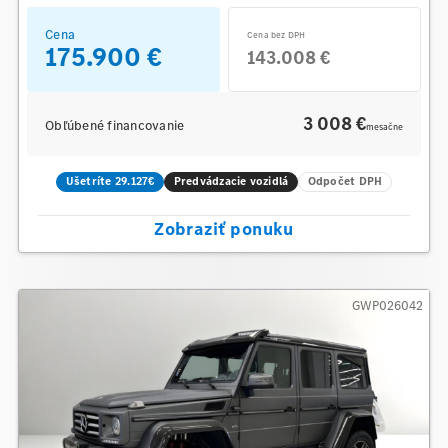
Cena
Cena bez DPH
175.900 €
143.008 €
3 008 €
Obľúbené financovanie
mesačne
Ušetríte 29.127€
Predvádzacie vozidlá
Odpočet DPH
Zobraziť ponuku
GWP026042