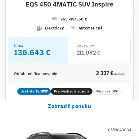
EQS 450 4MATIC SUV Inspire
265 kW
/
360 k
Elektrický
Automatická
Cena
Cena bez DPH
136.643 €
111.092 €
2 337 €
Obľúbené financovanie
mesačne
Ušetríte 15.182€
Predvádzacie vozidlá
Odpočet DPH
Zobraziť ponuku
0658040004