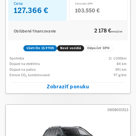
Cena
Cena bez DPH
127.366 €
103.550 €
2 178 €
Obľúbené financovanie
mesačne
Ušetríte 15.990€
Nové vozidlá
Odpočet DPH
Spotreba
11
l/100km
Dojazd na elektrinu
84 km
Dojazd na palivo
591
km
Emisie CO
kombinované
97
g/km
2
Zobraziť ponuku
0658001513