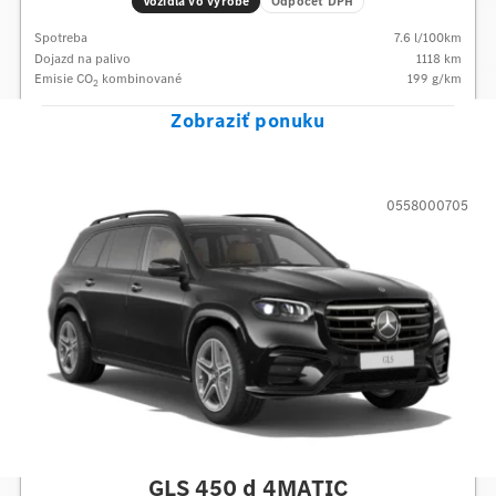
Vozidlá vo výrobe
Odpočet DPH
Spotreba
7.6
l/100km
Dojazd na palivo
1118
km
Emisie CO
kombinované
199
g/km
2
Zobraziť ponuku
0558000705
Mercedes-Benz
GLS 450 d 4MATIC