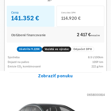
Cena
Cena bez DPH
141.352 €
114.920 €
2 417 €
Obľúbené financovanie
mesačne
Ušetríte 9.225€
Vozidlá vo výrobe
Odpočet DPH
Spotreba
8.5
l/100km
Dojazd na palivo
1059
km
Emisie CO
kombinované
222
g/km
2
Zobraziť ponuku
0658000814