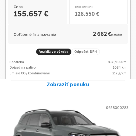
Cena
Cena bez DPH
155.657 €
126.550 €
2 662 €
Obľúbené financovanie
mesačne
Vozidlá vo výrobe
Odpočet DPH
Spotreba
8.3
l/100km
Dojazd na palivo
1084
km
Emisie CO
kombinované
217
g/km
2
Zobraziť ponuku
0658000283