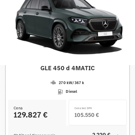
Mercedes-Benz
GLE 450 d 4MATIC
270 kW
/
367 k
Diesel
Cena
Cena bez DPH
129.827 €
105.550 €
2 220 €