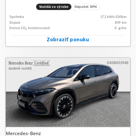
Vozidlá vo výrobe
Odpočet DPH
Spotreba
17.2
kWh/100km
Dojazd
839 km
Emisie CO
kombinované
0
g/km
2
Zobraziť ponuku
0458001946
Mercedes-Benz