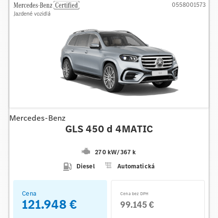
0558001573
Mercedes-Benz
GLS 450 d 4MATIC
270 kW
/
367 k
Diesel
Automatická
Cena
Cena bez DPH
121.948 €
99.145 €