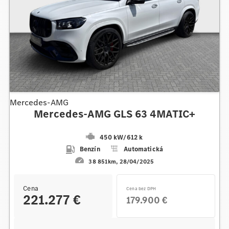
Mercedes-AMG
Mercedes-AMG GLS 63 4MATIC+
450 kW
/
612 k
Benzín
Automatická
38 851km
28/04/2025
Cena
Cena bez DPH
221.277 €
179.900 €