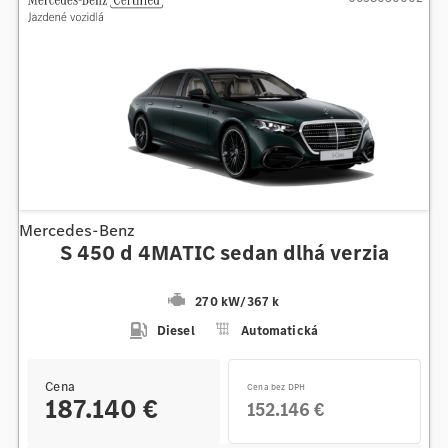
Mercedes-Benz
S 450 d 4MATIC sedan dlhá verzia
270 kW
/
367 k
Diesel
Automatická
Cena
Cena bez DPH
187.140 €
152.146 €