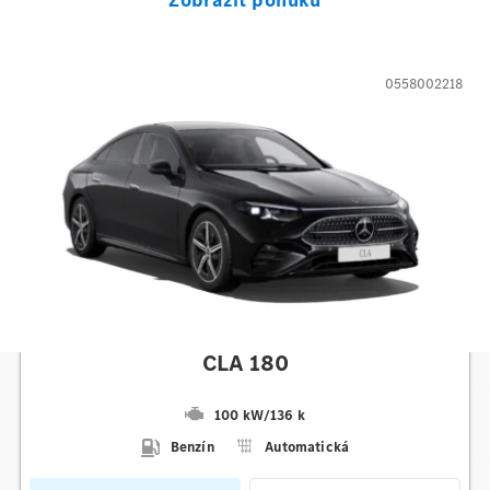
0558002218
Mercedes-Benz
CLA 180
100 kW
/
136 k
Benzín
Automatická