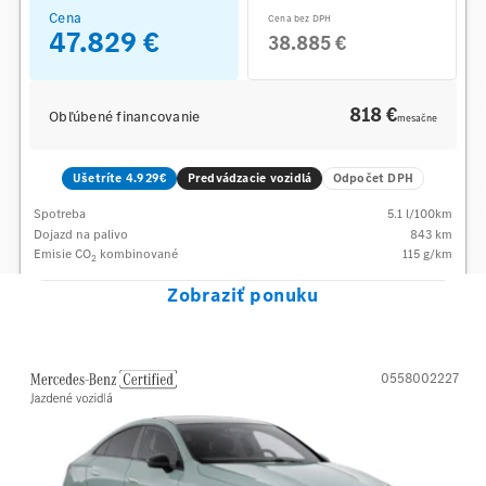
Cena
Cena bez DPH
47.829 €
38.885 €
818 €
Obľúbené financovanie
mesačne
Ušetríte 4.929€
Predvádzacie vozidlá
Odpočet DPH
Spotreba
5.1
l/100km
Dojazd na palivo
843
km
Emisie CO
kombinované
115
g/km
2
Zobraziť ponuku
0558002227