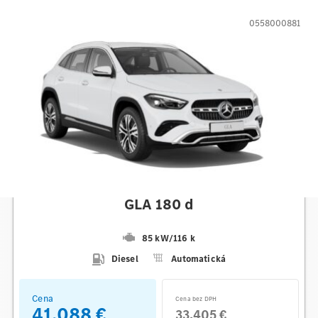
0558000881
Mercedes-Benz
GLA 180 d
85 kW
/
116 k
Diesel
Automatická
Cena
Cena bez DPH
41.088 €
33.405 €