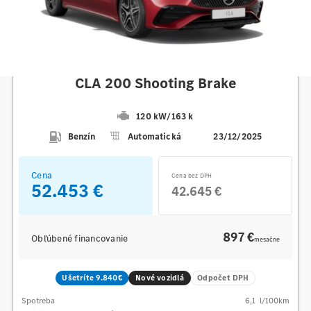
Mercedes-Benz
CLA 200 Shooting Brake
120 kW
/
163 k
Benzín
Automatická
23/12/2025
Cena
Cena bez DPH
52.453 €
42.645 €
897 €
Obľúbené financovanie
mesačne
Ušetríte 9.840€
Nové vozidlá
Odpočet DPH
Spotreba
6,1
l/100km