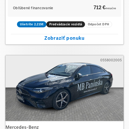
712 €
Obľúbené financovanie
mesačne
Ušetríte 2.215€
Predvádzacie vozidlá
Odpočet DPH
Zobraziť ponuku
0558002005
Mercedes-Benz