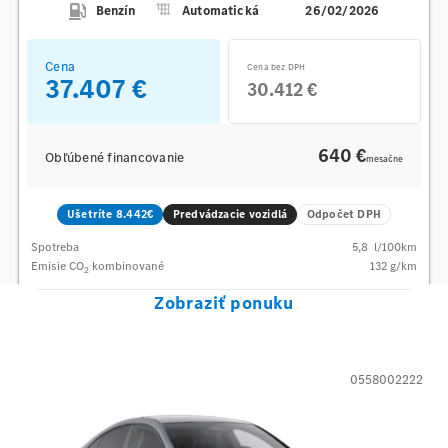
Benzín
Automatická
26/02/2026
Cena
Cena bez DPH
37.407 €
30.412 €
640 €
Obľúbené financovanie
mesačne
Ušetríte 8.442€
Predvádzacie vozidlá
Odpočet DPH
Spotreba
5,8
l/100km
Emisie CO
kombinované
132
g/km
2
Zobraziť ponuku
0558002222