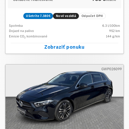
mesačne
Ušetríte 7.380€
Nové vozidlá
Odpočet DPH
Spotreba
6.3
l/100km
Dojazd na palivo
952
km
Emisie CO
kombinované
144
g/km
2
Zobraziť ponuku
GWP026099