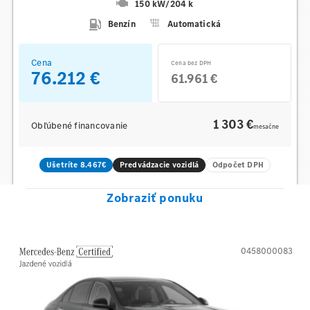
150 kW
/
204 k
Benzín
Automatická
Cena
Cena bez DPH
76.212 €
61.961 €
1 303 €
Obľúbené financovanie
mesačne
Ušetríte 8.467€
Predvádzacie vozidlá
Odpočet DPH
Zobraziť ponuku
0458000083