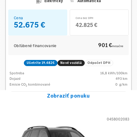
Elektrický
Automatická
Cena
Cena bez DPH
52.675 €
42.825 €
901 €
Obľúbené financovanie
mesačne
Ušetríte 19.482€
Nové vozidlá
Odpočet DPH
Spotreba
16,8
kWh/100km
Dojazd
493 km
Emisie CO
kombinované
0
g/km
2
Zobraziť ponuku
0458002083