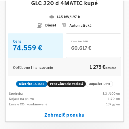
GLC 220 d 4MATIC kupé
145 kW
/
197 k
Diesel
Automatická
Cena
Cena bez DPH
74.559 €
60.617 €
1 275 €
Obľúbené financovanie
mesačne
Ušetríte 13.158€
Predvádzacie vozidlá
Odpočet DPH
Spotreba
5.3
l/100km
Dojazd na palivo
1170
km
Emisie CO
kombinované
139
g/km
2
Zobraziť ponuku