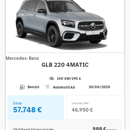
Mercedes-Benz
GLB 220 4MATIC
140 kW
/
190 k
Benzín
Automatická
30/06/2026
Cena
Cena bez DPH
57.748 €
46.950 €
988 €
Obľúbené financovanie