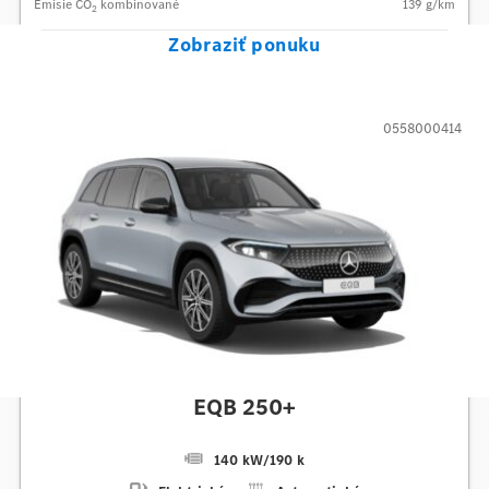
Emisie CO
kombinované
139
g/km
2
Zobraziť ponuku
0558000414
Mercedes-Benz
EQB 250+
140 kW
/
190 k