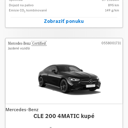
Dojazd na palivo
895
km
Emisie CO
kombinované
149
g/km
2
Zobraziť ponuku
0558001731
Mercedes-Benz
CLE 200 4MATIC kupé