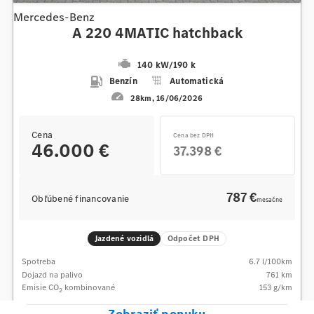
Mercedes-Benz
A 220 4MATIC hatchback
140 kW
/
190 k
Benzín
Automatická
28km
16/06/2026
Cena
Cena bez DPH
46.000 €
37.398 €
787 €
Obľúbené financovanie
mesačne
Jazdené vozidlá
Odpočet DPH
Spotreba
6.7
l/100km
Dojazd na palivo
761
km
Emisie CO
kombinované
153
g/km
2
Zobraziť ponuku