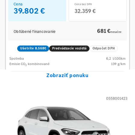
Cena
Cena bez DPH
39.802 €
32.359 €
681 €
Obľúbené financovanie
mesačne
Ušetríte 8.568€
Predvádzacie vozidlá
Odpočet DPH
Spotreba
6,2
l/100km
Emisie CO
kombinované
139
g/km
2
Zobraziť ponuku
0558001423