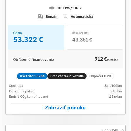
100 kW
/
136 k
Benzín
Automatická
Cena
Cena bez DPH
53.322 €
43.351 €
912 €
Obľúbené financovanie
mesačne
Ušetríte 1.678€
Predvádzacie vozidlá
Odpočet DPH
Spotreba
5.1
l/100km
Dojazd na palivo
843
km
Emisie CO
kombinované
115
g/km
2
Zobraziť ponuku
8558050035