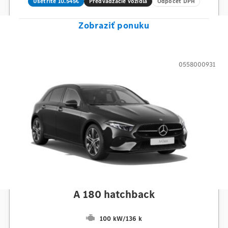
Ušetríte 10.545€
Predvádzacie vozidlá
Odpočet DPH
Zobraziť ponuku
0558000931
Mercedes-Benz
A 180 hatchback
100 kW
/
136 k