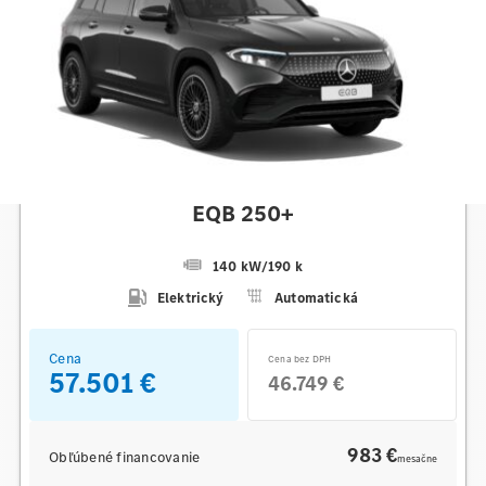
Mercedes-Benz
EQB 250+
140 kW
/
190 k
Elektrický
Automatická
Cena
Cena bez DPH
57.501 €
46.749 €
983 €
Obľúbené financovanie
mesačne