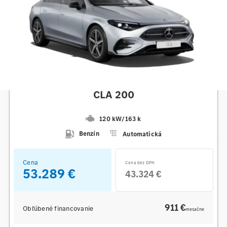
Mercedes-Benz
CLA 200
120 kW
/
163 k
Benzín
Automatická
Cena
Cena bez DPH
53.289 €
43.324 €
911 €
Obľúbené financovanie
mesačne