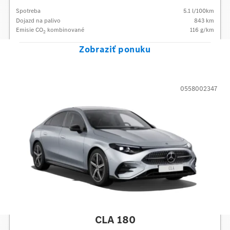
Spotreba
5.1
l/100km
Dojazd na palivo
843
km
Emisie CO
kombinované
116
g/km
2
Zobraziť ponuku
0558002347
Mercedes-Benz
CLA 180