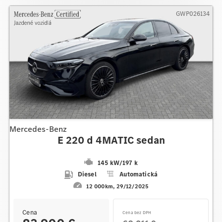
GWP026134
Mercedes-Benz
E 220 d 4MATIC sedan
145 kW
/
197 k
Diesel
Automatická
12 000km
29/12/2025
Cena
Cena bez DPH