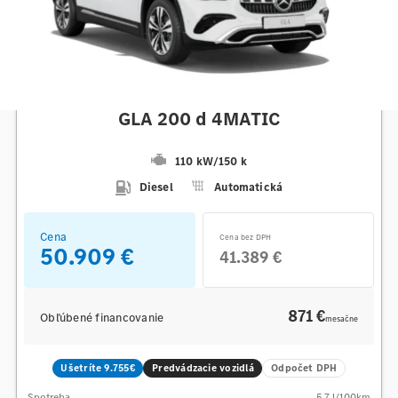
Mercedes-Benz
GLA 200 d 4MATIC
110 kW
/
150 k
Diesel
Automatická
Cena
Cena bez DPH
50.909 €
41.389 €
871 €
Obľúbené financovanie
mesačne
Ušetríte 9.755€
Predvádzacie vozidlá
Odpočet DPH
Spotreba
5.7
l/100km