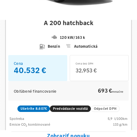
Mercedes-Benz
A 200 hatchback
120 kW
/
163 k
Benzín
Automatická
Cena
Cena bez DPH
40.532 €
32.953 €
693 €
Obľúbené financovanie
mesačne
Ušetríte 8.607€
Predvádzacie vozidlá
Odpočet DPH
Spotreba
5,9
l/100km
Emisie CO
kombinované
133
g/km
2
Zobraziť ponuku