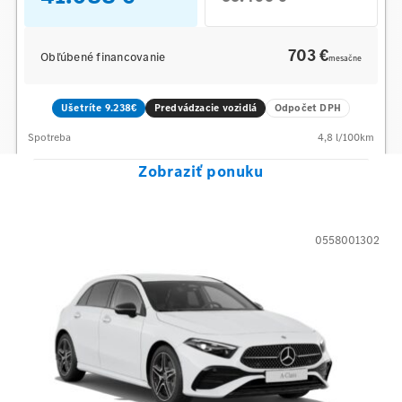
703 €
Obľúbené financovanie
mesačne
Ušetríte 9.238€
Predvádzacie vozidlá
Odpočet DPH
Spotreba
4,8
l/100km
Zobraziť ponuku
0558001302