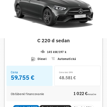
Mercedes-Benz
C 220 d sedan
145 kW
/
197 k
Diesel
Automatická
Cena
Cena bez DPH
59.755 €
48.581 €
1 022 €
Obľúbené financovanie
mesačne