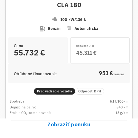
CLA 180
100 kW
/
136 k
Benzín
Automatická
Cena
Cena bez DPH
55.732 €
45.311 €
953 €
Obľúbené financovanie
mesačne
Predvádzacie vozidlá
Odpočet DPH
Spotreba
5.1
l/100km
Dojazd na palivo
843
km
Emisie CO
kombinované
115
g/km
2
Zobraziť ponuku