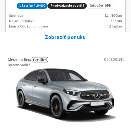
Ušetríte 4.048€
Predvádzacie vozidlá
Odpočet DPH
Spotreba
5.1
l/100km
Dojazd na palivo
843
km
Emisie CO
kombinované
115
g/km
2
Zobraziť ponuku
0558001741
Mercedes-Benz