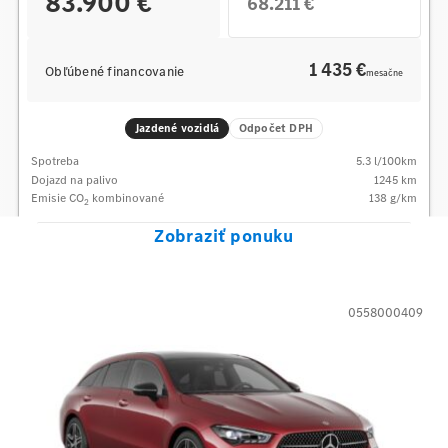
83.900 €
68.211 €
1 435 €
Obľúbené financovanie
mesačne
Jazdené vozidlá
Odpočet DPH
Spotreba
5.3
l/100km
Dojazd na palivo
1245
km
Emisie CO
kombinované
138
g/km
2
Zobraziť ponuku
0558000409