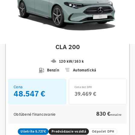
Mercedes-Benz
CLA 200
120 kW
/
163 k
Benzín
Automatická
Cena
Cena bez DPH
48.547 €
39.469 €
830 €
Obľúbené financovanie
mesačne
Ušetríte 5.727€
Predvádzacie vozidlá
Odpočet DPH