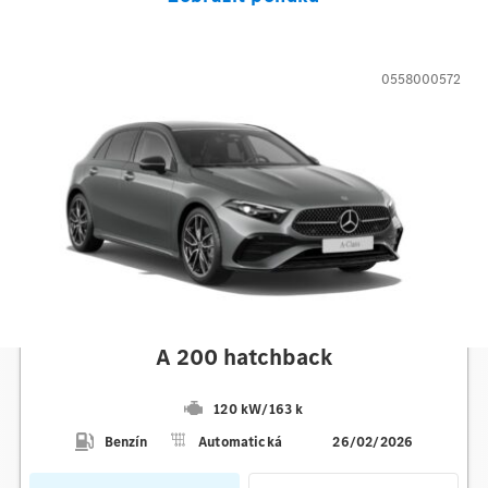
0558000572
Mercedes-Benz
A 200 hatchback
120 kW
/
163 k
Benzín
Automatická
26/02/2026