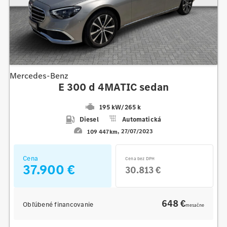
Mercedes-Benz
E 300 d 4MATIC sedan
195 kW
/
265 k
Diesel
Automatická
109 447km
27/07/2023
Cena
Cena bez DPH
37.900 €
30.813 €
648 €
Obľúbené financovanie
mesačne