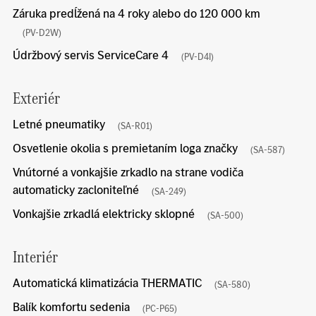
Záruka predĺžená na 4 roky alebo do 120 000 km
(PV-D2W)
Údržbový servis ServiceCare 4
(PV-D4I)
Exteriér
Letné pneumatiky
(SA-R01)
Osvetlenie okolia s premietaním loga značky
(SA-587)
Vnútorné a vonkajšie zrkadlo na strane vodiča
automaticky zacloniteľné
(SA-249)
Vonkajšie zrkadlá elektricky sklopné
(SA-500)
Interiér
Automatická klimatizácia THERMATIC
(SA-580)
Balík komfortu sedenia
(PC-P65)