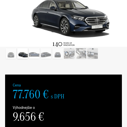
Cena
77.760
€
s DPH
Výhodnejšie o
9.656
€