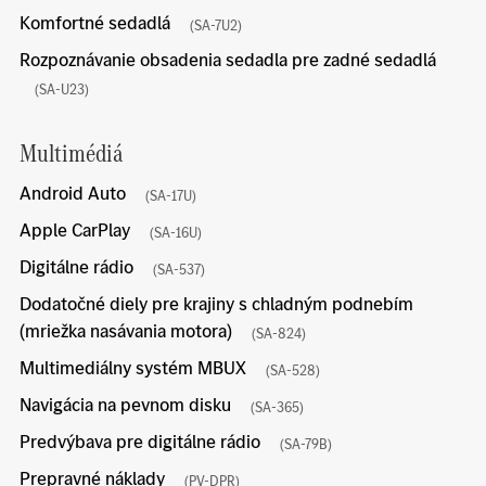
Komfortné sedadlá
(SA-7U2)
Rozpoznávanie obsadenia sedadla pre zadné sedadlá
(SA-U23)
Multimédiá
Android Auto
(SA-17U)
Apple CarPlay
(SA-16U)
Digitálne rádio
(SA-537)
Dodatočné diely pre krajiny s chladným podnebím
(mriežka nasávania motora)
(SA-824)
Multimediálny systém MBUX
(SA-528)
Navigácia na pevnom disku
(SA-365)
Predvýbava pre digitálne rádio
(SA-79B)
Prepravné náklady
(PV-DPR)