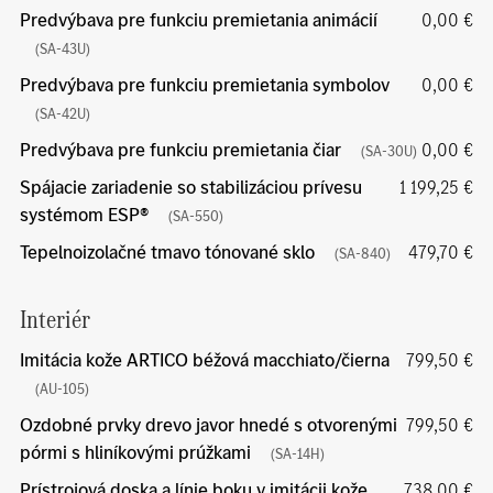
Predvýbava pre funkciu premietania animácií
0,00 €
(SA-43U)
Predvýbava pre funkciu premietania symbolov
0,00 €
(SA-42U)
Predvýbava pre funkciu premietania čiar
0,00 €
(SA-30U)
Spájacie zariadenie so stabilizáciou prívesu
1 199,25 €
systémom ESP®
(SA-550)
Tepelnoizolačné tmavo tónované sklo
479,70 €
(SA-840)
Interiér
Imitácia kože ARTICO béžová macchiato/čierna
799,50 €
(AU-105)
Ozdobné prvky drevo javor hnedé s otvorenými
799,50 €
pórmi s hliníkovými prúžkami
(SA-14H)
Prístrojová doska a línie boku v imitácii kože
738,00 €