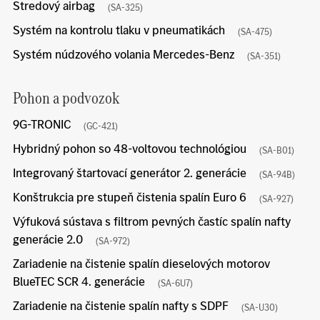
Stredový airbag
(SA-325)
Systém na kontrolu tlaku v pneumatikách
(SA-475)
Systém núdzového volania Mercedes-Benz
(SA-351)
Pohon a podvozok
9G-TRONIC
(GC-421)
Hybridný pohon so 48-voltovou technológiou
(SA-B01)
Integrovaný štartovací generátor 2. generácie
(SA-94B)
Konštrukcia pre stupeň čistenia spalín Euro 6
(SA-927)
Výfuková sústava s filtrom pevných častíc spalín nafty
generácie 2.0
(SA-972)
Zariadenie na čistenie spalín dieselových motorov
BlueTEC SCR 4. generácie
(SA-6U7)
Zariadenie na čistenie spalín nafty s SDPF
(SA-U30)