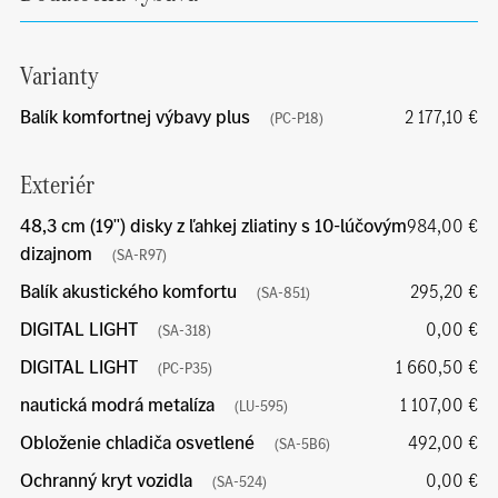
Varianty
Balík komfortnej výbavy plus
2 177,10 €
(PC-P18)
Exteriér
48,3 cm (19") disky z ľahkej zliatiny s 10-lúčovým
984,00 €
dizajnom
(SA-R97)
Balík akustického komfortu
295,20 €
(SA-851)
DIGITAL LIGHT
0,00 €
(SA-318)
DIGITAL LIGHT
1 660,50 €
(PC-P35)
nautická modrá metalíza
1 107,00 €
(LU-595)
Obloženie chladiča osvetlené
492,00 €
(SA-5B6)
Ochranný kryt vozidla
0,00 €
(SA-524)