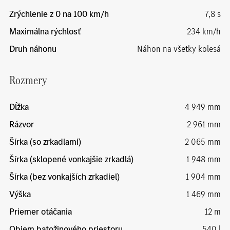
Zrýchlenie z 0 na 100 km/h
7,8 s
Maximálna rýchlosť
234 km/h
Druh náhonu
Náhon na všetky kolesá
Rozmery
Dĺžka
4 949 mm
Rázvor
2 961 mm
Šírka (so zrkadlami)
2 065 mm
Šírka (sklopené vonkajšie zrkadlá)
1 948 mm
Šírka (bez vonkajších zrkadiel)
1 904 mm
Výška
1 469 mm
Priemer otáčania
12 m
Objem batožinového priestoru
540 l