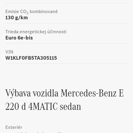
Emisie CO
kombinované
2
130
g/km
Trieda energetickej účinnosti
Euro 6e-bis
VIN
W1KLF0FB5TA305115
Výbava vozidla
Mercedes-Benz
E
220 d 4MATIC sedan
Exteriér