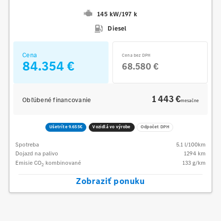
145 kW
/
197 k
Diesel
Cena
Cena bez DPH
84.354 €
68.580 €
1 443 €
Obľúbené financovanie
mesačne
Ušetríte 9.655€
Vozidlá vo výrobe
Odpočet DPH
Spotreba
5.1
l/100km
Dojazd na palivo
1294
km
Emisie CO
kombinované
133
g/km
2
Zobraziť ponuku