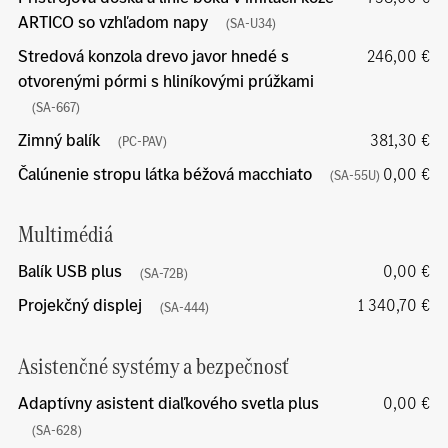
ARTICO so vzhľadom napy
(SA-U34)
Stredová konzola drevo javor hnedé s
246,00 €
otvorenými pórmi s hliníkovými prúžkami
(SA-667)
Zimný balík
381,30 €
(PC-PAV)
Čalúnenie stropu látka béžová macchiato
0,00 €
(SA-55U)
Multimédiá
Balík USB plus
0,00 €
(SA-72B)
Projekčný displej
1 340,70 €
(SA-444)
Asistenčné systémy a bezpečnosť
Adaptívny asistent diaľkového svetla plus
0,00 €
(SA-628)