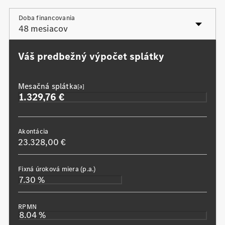
Posledná navýšená splátka
Doba financovania
Váš predbežný výpočet splátky
Mesačná splátka
[a]
Akontácia
23.328,00 €
Fixná úroková miera (p.a.)
RPMN