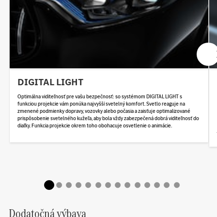
DIGITAL LIGHT
Optimálna viditeľnosť pre vašu bezpečnosť: so systémom DIGITAL LIGHT s
funkciou projekcie vám ponúka najvyšší svetelný komfort. Svetlo reaguje na
zmenené podmienky dopravy, vozovky alebo počasia a zaisťuje optimalizované
prispôsobenie svetelného kužeľa, aby bola vždy zabezpečená dobrá viditeľnosť do
diaľky. Funkcia projekcie okrem toho obohacuje osvetlenie o animácie.
Dodatočná výbava