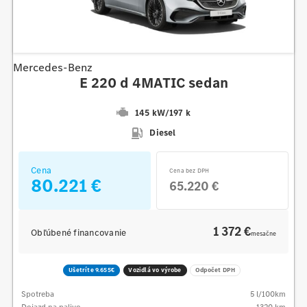
Mercedes-Benz
E 220 d 4MATIC sedan
145 kW
/
197 k
Diesel
Cena
Cena bez DPH
80.221 €
65.220 €
1 372 €
Obľúbené financovanie
mesačne
Ušetríte 9.655€
Vozidlá vo výrobe
Odpočet DPH
Spotreba
5
l/100km
Dojazd na palivo
1320
km