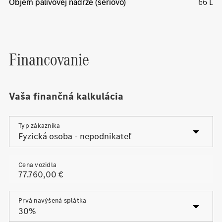
Objem palivovej nádrže (sériovo)
66 L
Financovanie
Vaša finančná kalkulácia
Typ zákazníka
Cena vozidla
Prvá navýšená splátka