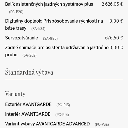
Balík asistenčných jazdných systémov plus
2 626,05 €
(PC-P20)
Digitálny doplnok: Prispôsobovanie rýchlosti na
0,00 €
báze trasy
(SA-K34)
Servozatváranie
676,50 €
(SA-883)
Zadné snímače pre asistenta udržiavania jazdného
0,00 €
pruhu
(SA-262)
Štandardná výbava
Varianty
Exteriér AVANTGARDE
(PC-P15)
Interiér AVANTGARDE
(PC-P14)
Variant výbavy AVANTGARDE ADVANCED
(PC-PSE)