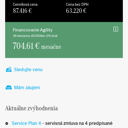
Cenníková cena
Cena bez DPH
87.416
€
63.220
€
Financovanie Agility
36 mesiacov, 45.000km, 0% úrok
704.61 €
mesačne
Sledujte cenu
Mám záujem
Aktuálne zvýhodnenia
Service Plan 4
- servisná zmluva na 4 predpísané