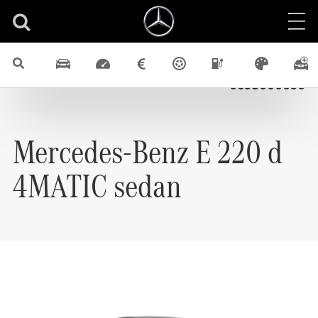
Nové vozidlá
E
4x4
Diesel
Sedan
Identifikačné číslo
0658000050
Mercedes-Benz
E 220 d
4MATIC sedan