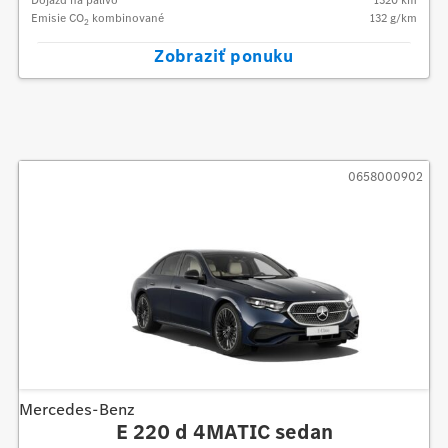
Emisie CO
kombinované
132
g/km
2
Zobraziť ponuku
0658000902
Mercedes-Benz
E 220 d 4MATIC sedan