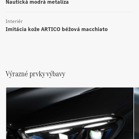
nautická modrá metalíza
Interiér
Imitácia kože ARTICO béžová macchiato
Výrazné prvky výbavy