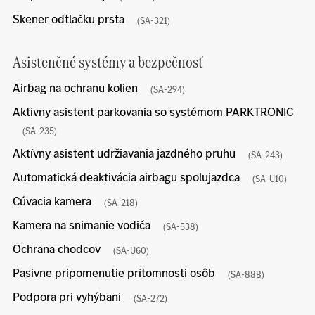
Skener odtlačku prsta
(SA-321)
Asistenčné systémy a bezpečnosť
Airbag na ochranu kolien
(SA-294)
Aktívny asistent parkovania so systémom PARKTRONIC
(SA-235)
Aktívny asistent udržiavania jazdného pruhu
(SA-243)
Automatická deaktivácia airbagu spolujazdca
(SA-U10)
Cúvacia kamera
(SA-218)
Kamera na snímanie vodiča
(SA-538)
Ochrana chodcov
(SA-U60)
Pasívne pripomenutie prítomnosti osôb
(SA-88B)
Podpora pri vyhýbaní
(SA-272)