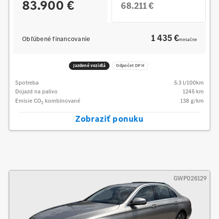
83.900 €
68.211 €
1 435 €
Obľúbené financovanie
mesačne
Jazdené vozidlá
Odpočet DPH
Spotreba
5.3
l/100km
Dojazd na palivo
1245
km
Emisie CO
kombinované
138
g/km
2
Zobraziť ponuku
GWP026129