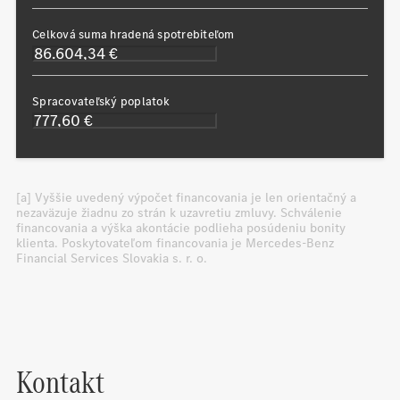
Celková suma hradená spotrebiteľom
Spracovateľský poplatok
[a] Vyššie uvedený výpočet financovania je len orientačný a
nezaväzuje žiadnu zo strán k uzavretiu zmluvy. Schválenie
financovania a výška akontácie podlieha posúdeniu bonity
klienta. Poskytovateľom financovania je Mercedes-Benz
Financial Services Slovakia s. r. o.
Kontakt