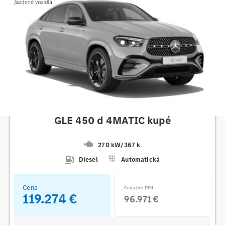
Mercedes-Benz
GLE 450 d 4MATIC kupé
270 kW
/
367 k
Diesel
Automatická
Cena
Cena bez DPH
119.274 €
96.971 €