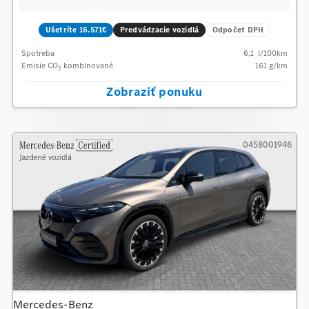
Ušetríte 16.571€
Predvádzacie vozidlá
Odpočet DPH
Spotreba
6,1
l/100km
Emisie CO
kombinované
161
g/km
2
Zobraziť ponuku
0458001946
Mercedes-Benz