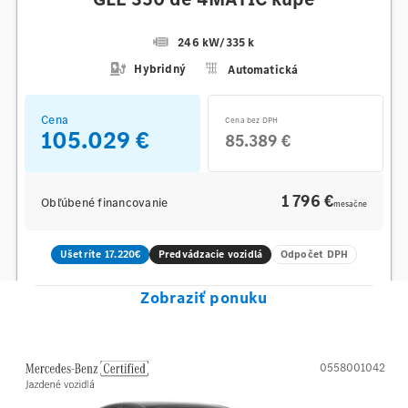
246 kW
/
335 k
Hybridný
Automatická
Cena
Cena bez DPH
105.029 €
85.389 €
1 796 €
Obľúbené financovanie
mesačne
Ušetríte 17.220€
Predvádzacie vozidlá
Odpočet DPH
Zobraziť ponuku
0558001042