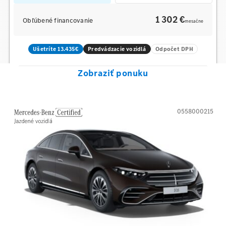
1 302 €
Obľúbené financovanie
mesačne
Ušetríte 13.435€
Predvádzacie vozidlá
Odpočet DPH
Zobraziť ponuku
0558000215