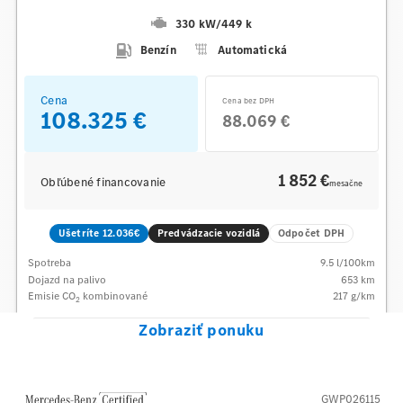
330 kW
/
449 k
Benzín
Automatická
Cena
Cena bez DPH
108.325 €
88.069 €
1 852 €
Obľúbené financovanie
mesačne
Ušetríte 12.036€
Predvádzacie vozidlá
Odpočet DPH
Spotreba
9.5
l/100km
Dojazd na palivo
653
km
Emisie CO
kombinované
217
g/km
2
Zobraziť ponuku
GWP026115