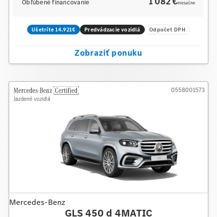
1 082 €
Obľúbené financovanie
mesačne
Ušetríte 14.921€
Predvádzacie vozidlá
Odpočet DPH
Zobraziť ponuku
0558001573
Mercedes-Benz
GLS 450 d 4MATIC