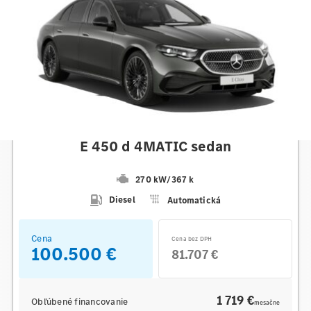
Mercedes-Benz
E 450 d 4MATIC sedan
270 kW
/
367 k
Diesel
Automatická
Cena
Cena bez DPH
100.500 €
81.707 €
1 719 €
Obľúbené financovanie
mesačne