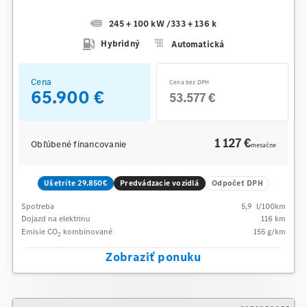
245 + 100 kW
/
333 + 136 k
Hybridný
Automatická
Cena
Cena bez DPH
65.900 €
53.577 €
1 127 €
Obľúbené financovanie
mesačne
Ušetríte 29.850€
Predvádzacie vozidlá
Odpočet DPH
Spotreba
5,9
l/100km
Dojazd na elektrinu
116 km
Emisie CO
kombinované
155
g/km
2
Zobraziť ponuku