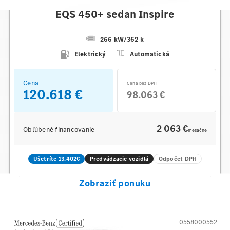
Mercedes-Benz
EQS 450+ sedan Inspire
266 kW
/
362 k
Elektrický
Automatická
Cena
Cena bez DPH
120.618 €
98.063 €
2 063 €
Obľúbené financovanie
mesačne
Ušetríte 13.402€
Predvádzacie vozidlá
Odpočet DPH
Zobraziť ponuku
0558000552