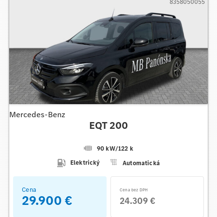
8358050055
Mercedes-Benz
EQT 200
90 kW
/
122 k
Elektrický
Automatická
Cena
Cena bez DPH
29.900 €
24.309 €