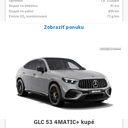
Spotreba
7,6
l/100km
Dojazd na elektrinu
91 km
Dojazd na palivo
855
km
Emisie CO
kombinované
73
g/km
2
Zobraziť ponuku
0658000644
Mercedes-AMG
GLC 53 4MATIC+ kupé