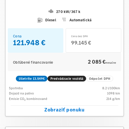
270 kW
/
367 k
Diesel
Automatická
Cena
Cena bez DPH
121.948 €
99.145 €
2 085 €
Obľúbené financovanie
mesačne
Ušetríte 13.549€
Predvádzacie vozidlá
Odpočet DPH
Spotreba
8.2
l/100km
Dojazd na palivo
1098
km
Emisie CO
kombinované
214
g/km
2
Zobraziť ponuku