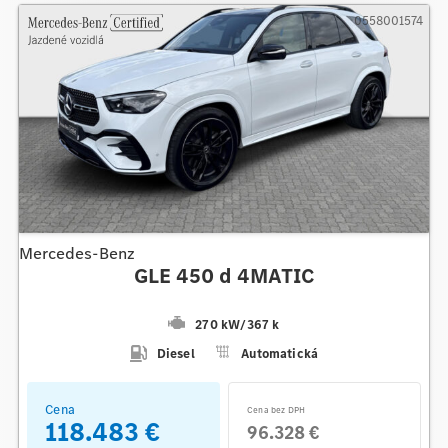
0558001574
Mercedes-Benz
GLE 450 d 4MATIC
270 kW
/
367 k
Diesel
Automatická
Cena
Cena bez DPH
118.483 €
96.328 €