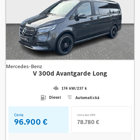
Mercedes-Benz
V 300d Avantgarde Long
174 kW
/
237 k
Diesel
Automatická
Cena
Cena bez DPH
96.900 €
78.780 €