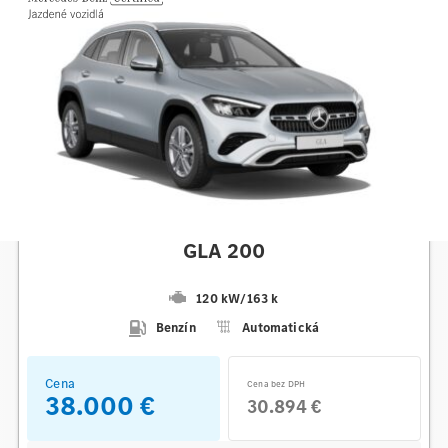
Mercedes-Benz
GLA 200
120 kW
/
163 k
Benzín
Automatická
Cena
Cena bez DPH
38.000 €
30.894 €