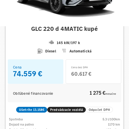
Mercedes-Benz
GLC 220 d 4MATIC kupé
145 kW
/
197 k
Diesel
Automatická
Cena
Cena bez DPH
74.559 €
60.617 €
1 275 €
Obľúbené financovanie
mesačne
Ušetríte 13.158€
Predvádzacie vozidlá
Odpočet DPH
Spotreba
5.3
l/100km
Dojazd na palivo
1170
km