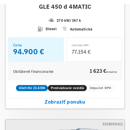
Mercedes-Benz
GLE 450 d 4MATIC
270 kW
/
367 k
Diesel
Automatická
Cena
Cena bez DPH
94.900 €
77.154 €
1 623 €
Obľúbené financovanie
mesačne
Ušetríte 23.635€
Predvádzacie vozidlá
Odpočet DPH
Zobraziť ponuku
5558050413