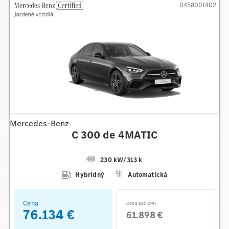
0458001402
Mercedes-Benz
C 300 de 4MATIC
230 kW
/
313 k
Hybridný
Automatická
Cena
Cena bez DPH
76.134 €
61.898 €