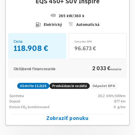
EQS 450+ SUV Inspire
265 kW
/
360 k
Elektrický
Automatická
Cena
Cena bez DPH
118.908 €
96.673 €
2 033 €
Obľúbené financovanie
mesačne
Ušetríte 13.212€
Predvádzacie vozidlá
Odpočet DPH
Spotreba
20,2
kWh/100km
Dojazd
677 km
Emisie CO
kombinované
0
g/km
2
Zobraziť ponuku