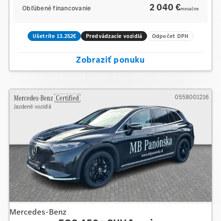
2 040 €
Obľúbené financovanie
mesačne
Ušetríte 13.252€
Predvádzacie vozidlá
Odpočet DPH
Zobraziť ponuku
0558001216
Mercedes-Benz