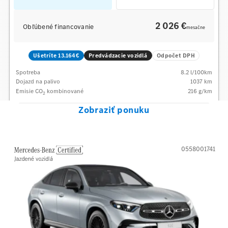
2 026 €
Obľúbené financovanie
mesačne
Ušetríte 13.164€
Predvádzacie vozidlá
Odpočet DPH
Spotreba
8.2
l/100km
Dojazd na palivo
1037
km
Emisie CO
kombinované
216
g/km
2
Zobraziť ponuku
0558001741