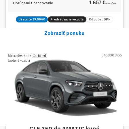
1 657 €
Obľúbené financovanie
mesačne
Ušetríte 19.064€
Predvádzacie vozidlá
Odpočet DPH
Zobraziť ponuku
0458001456
Mercedes-Benz
GLE 350 de 4MATIC kupé