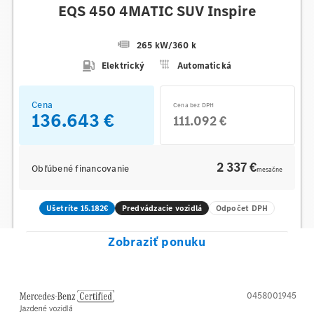
EQS 450 4MATIC SUV Inspire
265 kW
/
360 k
Elektrický
Automatická
Cena
Cena bez DPH
136.643 €
111.092 €
2 337 €
Obľúbené financovanie
mesačne
Ušetríte 15.182€
Predvádzacie vozidlá
Odpočet DPH
Zobraziť ponuku
0458001945