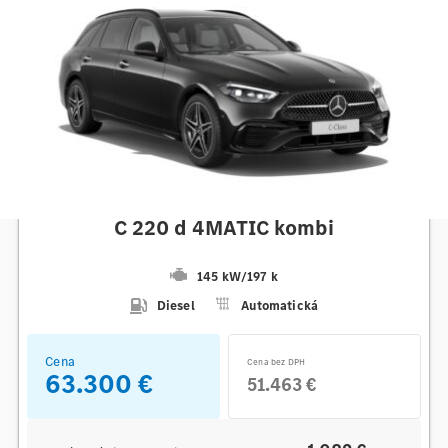
Mercedes-Benz
C 220 d 4MATIC kombi
145 kW
/
197 k
Diesel
Automatická
Cena
Cena bez DPH
63.300 €
51.463 €