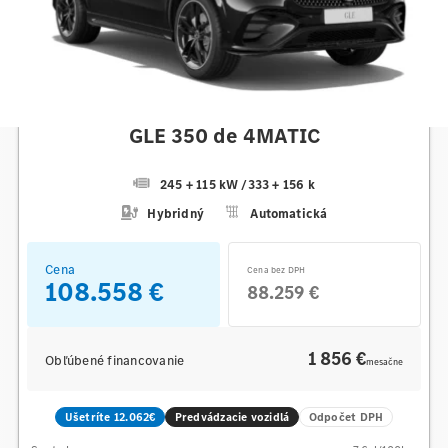
Mercedes-Benz
GLE 350 de 4MATIC
245 + 115 kW
/
333 + 156 k
Hybridný
Automatická
Cena
Cena bez DPH
108.558 €
88.259 €
1 856 €
Obľúbené financovanie
mesačne
Ušetríte 12.062€
Predvádzacie vozidlá
Odpočet DPH