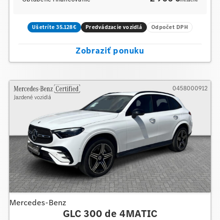
mesačne
Ušetríte 35.128€
Predvádzacie vozidlá
Odpočet DPH
Zobraziť ponuku
0458000912
Mercedes-Benz
GLC 300 de 4MATIC