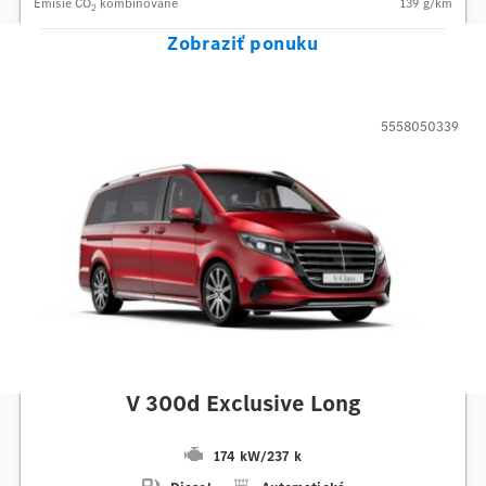
Emisie CO
kombinované
139
g/km
2
Zobraziť ponuku
5558050339
Mercedes-Benz
V 300d Exclusive Long
174 kW
/
237 k