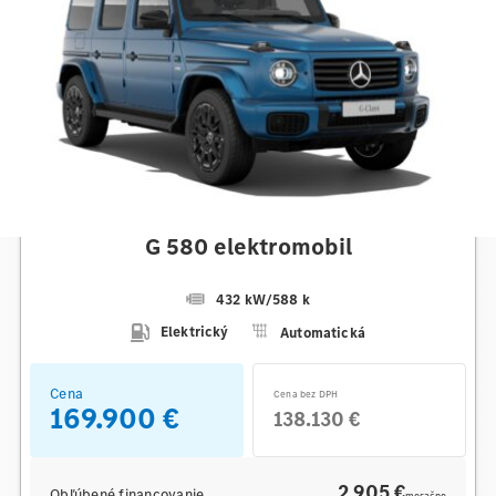
Mercedes-Benz
G 580 elektromobil
432 kW
/
588 k
Elektrický
Automatická
Cena
Cena bez DPH
169.900 €
138.130 €
2 905 €
Obľúbené financovanie