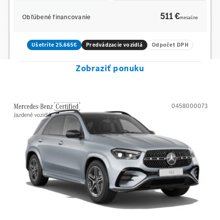
511 €
Obľúbené financovanie
mesačne
Ušetríte 25.665€
Predvádzacie vozidlá
Odpočet DPH
Zobraziť ponuku
0458000073