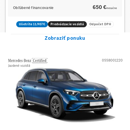
650 €
Obľúbené financovanie
mesačne
Ušetríte 11.907€
Predvádzacie vozidlá
Odpočet DPH
Zobraziť ponuku
0558001220
Mercedes-Benz