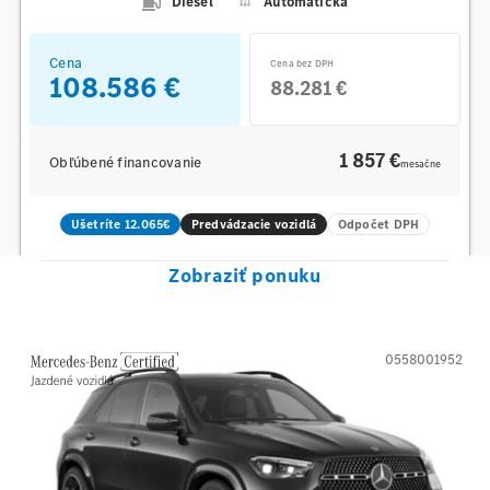
Diesel
Automatická
Cena
Cena bez DPH
108.586 €
88.281 €
1 857 €
Obľúbené financovanie
mesačne
Ušetríte 12.065€
Predvádzacie vozidlá
Odpočet DPH
Zobraziť ponuku
0558001952