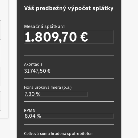
Váš predbežný výpočet splátky
Mesačná splátka
[a]
Akontácia
31.747,50 €
Fixná úroková miera (p.a.)
RPMN
Celková suma hradená spotrebiteľom