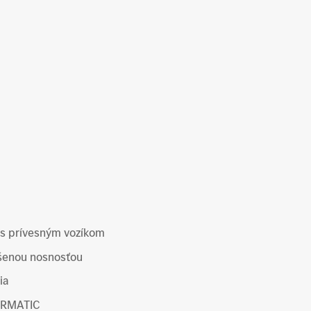
 s prívesným vozíkom
šenou nosnosťou
ia
IRMATIC