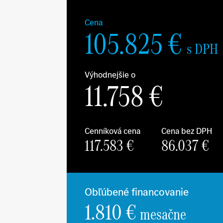
Cena
105.825
€
s DPH
Výhodnejšie o
11.758
€
Cenníková cena
Cena bez DPH
117.583
€
86.037
€
Obľúbené financovanie
1.810 €
mesačne