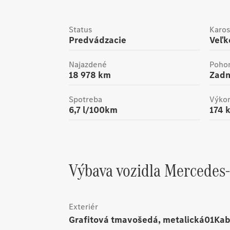
Status
Karos
Predvádzacie
Veľ
Najazdené
Poho
18 978
km
Zad
Spotreba
Výko
6,7
l/100km
174
k
Výbava vozidla
Mercedes
Exteriér
Grafitová tmavošedá, metalická01Ka