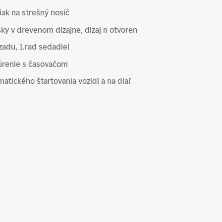
ak na strešný nosič
ky v drevenom dizajne, dizaj n otvoren
zadu, 1.rad sedadiel
úrenie s časovačom
atického štartovania vozidl a na diaľ