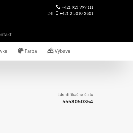
+421 915 999 111
24h
+421 2 5010 2601
ntakt
vka
Farba
Výbava
Identifikačné číslo
5558050354