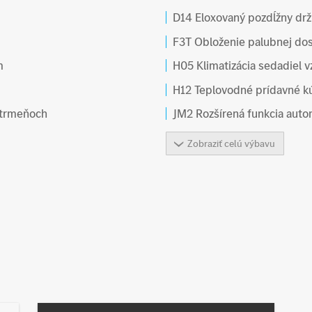
D14 Eloxovaný pozdĺžny drži
F3T Obloženie palubnej dos
m
H05 Klimatizácia sedadiel v
H12 Teplovodné prídavné k
strmeňoch
JM2 Rozšírená funkcia autom
Zobraziť celú výbavu