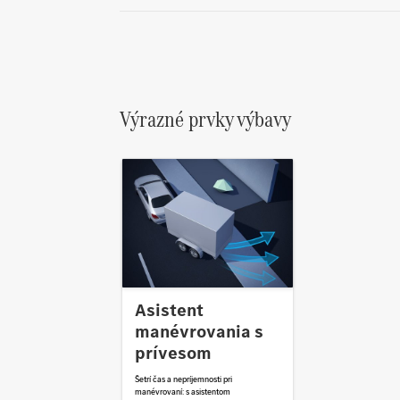
Výrazné prvky výbavy
Asistent
manévrovania s
prívesom
Šetrí čas a nepríjemnosti pri
manévrovaní: s asistentom