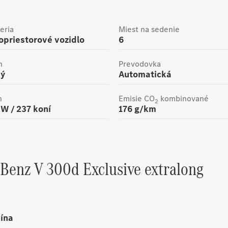
eria
Miest na sedenie
kopriestorové vozidlo
6
n
Prevodovka
ný
Automatická
n
Emisie CO
kombinované
2
W /
237
koní
176
g/km
-Benz
V 300d Exclusive extralong
bína