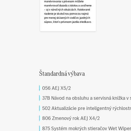
manévrovania s prívesom môžete
manévrovať dozadu s istotou a uvoľnene
– aj v náročných situáciách. Asistované
riadenie je skutočnou pomocou najmä
pre menej skúsených vodičov jazdných
súprav, ktorí s prívesom jazdia zriedkavo.
Štandardná výbava
056 AEJ X5/2
37B Návod na obsluhu a servisná knižka v
502 Aktualizácie pre inteligentný rýchlost
806 Zmenový rok AEJ X4/2
875 Systém mokrých stieračov Wet Wipe