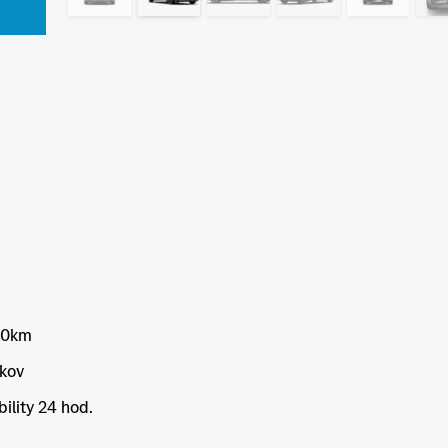
000km
okov
ility 24 hod.