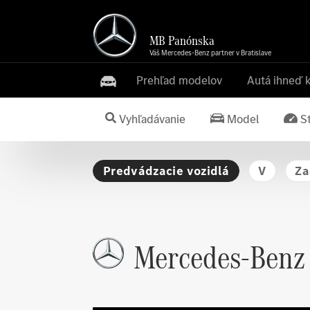
MB Panónska
Váš Mercedes-Benz partner v Bratislave
Prehľad modelov
Autá ihneď 
Vyhľadávanie
Model
S
Predvádzacie vozidlá
V
Za
Mercedes-Benz