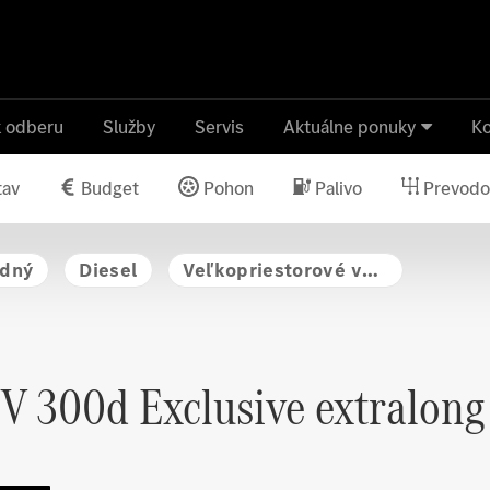
k odberu
Služby
Servis
Aktuálne ponuky
Ko
tav
Budget
Pohon
Palivo
Prevodo
dný
Diesel
Veľkopriestorové vozidlo
V 300d Exclusive extralong