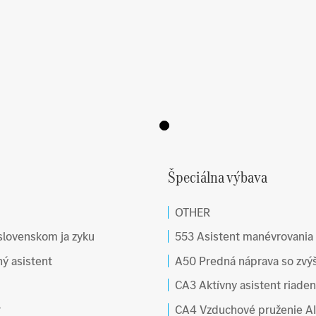
Špeciálna výbava
OTHER
 slovenskom ja zyku
553 Asistent manévrovania
ný asistent
A50 Predná náprava so zvý
CA3 Aktívny asistent riaden
r
CA4 Vzduchové pruženie A