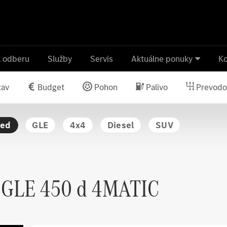
k odberu
Služby
Servis
Aktuálne ponuky
Ko
tav
Budget
Pohon
Palivo
Prevodo
ied
GLE
4x4
Diesel
SUV
GLE 450 d 4MATIC