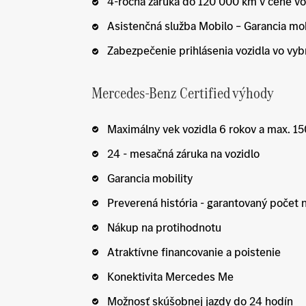
4-ročná záruka do 120 000 km v cene vo
Asistenčná služba Mobilo – Garancia mob
Zabezpečenie prihlásenia vozidla vo vyb
Mercedes-Benz Certified výhody
Maximálny vek vozidla 6 rokov a max. 1
24 - mesačná záruka na vozidlo
Garancia mobility
Preverená história - garantovaný počet 
Nákup na protihodnotu
Atraktívne financovanie a poistenie
Konektivita Mercedes Me
Možnosť skúšobnej jazdy do 24 hodín