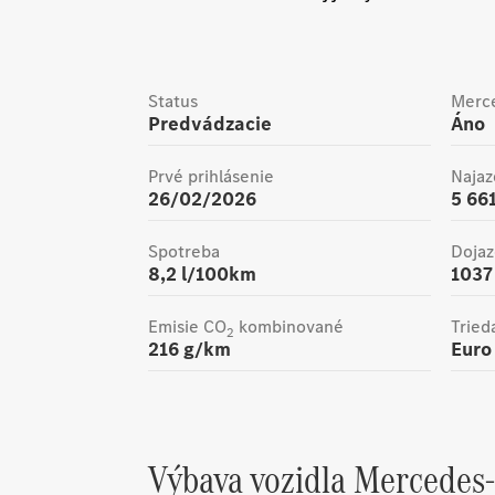
Status
Merce
Predvádzacie
Áno
Prvé prihlásenie
Naja
26/02/2026
5 66
Spotreba
Dojaz
8,2 l/100km
1037
Emisie CO
kombinované
Trieda
2
216
g/km
Euro
Výbava vozidla
Mercedes