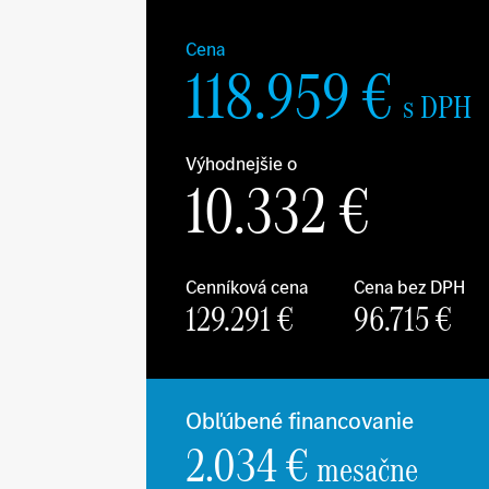
Cena
118.959
€
s DPH
Výhodnejšie o
10.332
€
Cenníková cena
Cena bez DPH
129.291
€
96.715
€
Obľúbené financovanie
2.034 €
mesačne