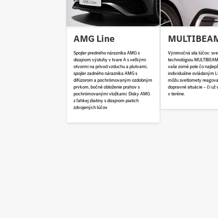
MULTIBEAM
AMG Line
Výnimočná sila lúčov: sve
Spojler predného nárazníka AMG s
technológiou MULTIBEAM 
dizajnom výstuhy v tvare A s veľkými
vaše zorné pole čo najlep
otvormi na prívod vzduchu a plutvami,
individuálne ovládaným 
spojler zadného nárazníka AMG s
môžu svetlomety reagova
difúzorom a pochrómovaným ozdobným
dopravné situácie – či už 
prvkom, bočné obloženie prahov s
v teréne.
pochrómovanými vložkami. Disky AMG
z ľahkej zliatiny s dizajnom piatich
zdvojených lúčov