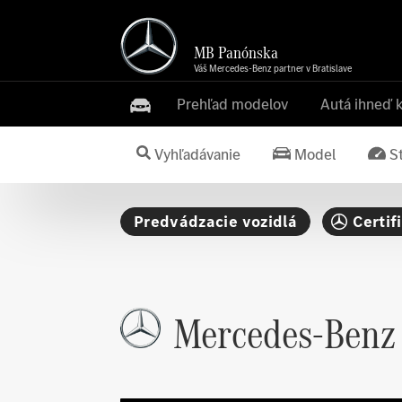
MB Panónska
Váš Mercedes-Benz partner v Bratislave
Prehľad modelov
Autá ihneď 
Vyhľadávanie
Model
S
Predvádzacie vozidlá
Certif
Mercedes-Benz