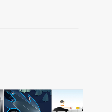
Pam
kli
vyh