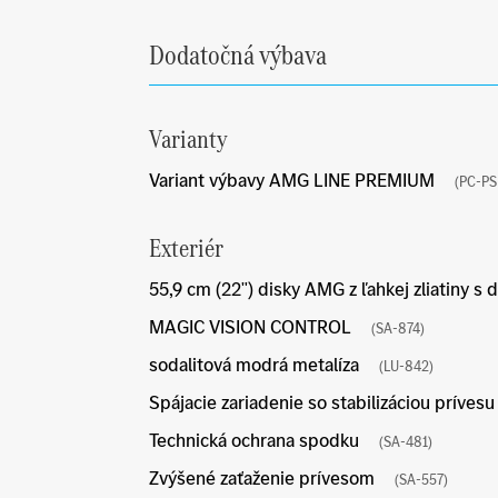
Dodatočná výbava
Varianty
Variant výbavy AMG LINE PREMIUM
(PC-PS
Exteriér
55,9 cm (22") disky AMG z ľahkej zliatiny s
MAGIC VISION CONTROL
(SA-874)
sodalitová modrá metalíza
(LU-842)
Spájacie zariadenie so stabilizáciou prív
Technická ochrana spodku
(SA-481)
Zvýšené zaťaženie prívesom
(SA-557)