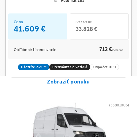
Automatická
Cena
Cena bez DPH
41.609 €
33.828 €
712 €
Obľúbené financovanie
mesačne
Ušetríte 2.215€
Predvádzacie vozidlá
Odpočet DPH
Zobraziť ponuku
7558010051