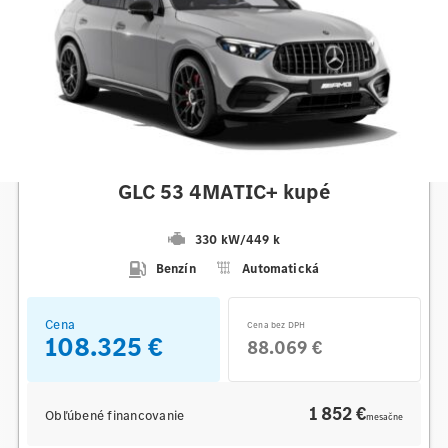
Mercedes-AMG
GLC 53 4MATIC+ kupé
330 kW
/
449 k
Benzín
Automatická
Cena
Cena bez DPH
108.325 €
88.069 €
1 852 €
Obľúbené financovanie
mesačne