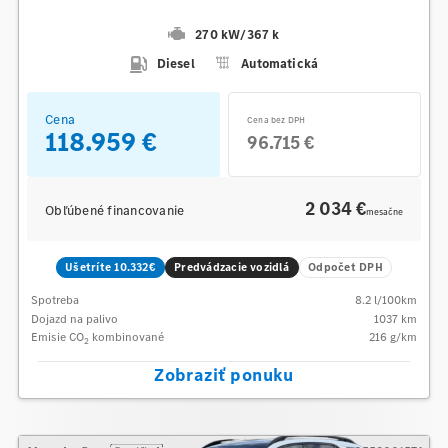
270 kW
/
367 k
Diesel
Automatická
Cena
Cena bez DPH
118.959 €
96.715 €
2 034 €
Obľúbené financovanie
mesačne
Ušetríte 10.332€
Predvádzacie vozidlá
Odpočet DPH
Spotreba
8.2
l/100km
Dojazd na palivo
1037
km
Emisie CO
kombinované
216
g/km
2
Zobraziť ponuku