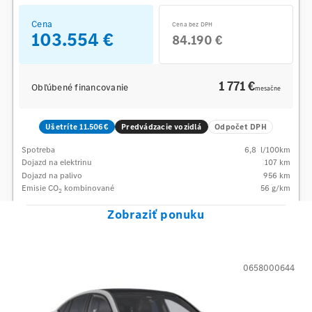
Cena
Cena bez DPH
103.554 €
84.190 €
1 771 €
Obľúbené financovanie
mesačne
Ušetríte 11.506€
Predvádzacie vozidlá
Odpočet DPH
Spotreba
6,8
l/100km
Dojazd na elektrinu
107 km
Dojazd na palivo
956
km
Emisie CO
kombinované
56
g/km
2
Zobraziť ponuku
0658000644