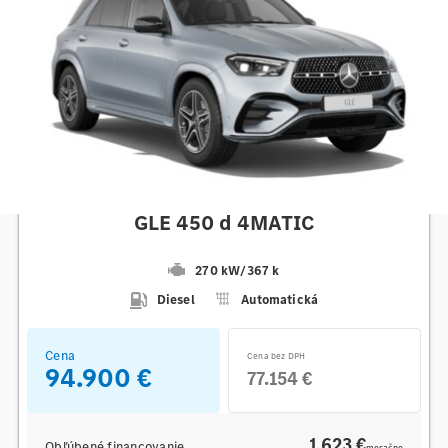
Mercedes-Benz
GLE 450 d 4MATIC
270 kW
/
367 k
Diesel
Automatická
Cena
Cena bez DPH
94.900 €
77.154 €
1 623 €
Obľúbené financovanie