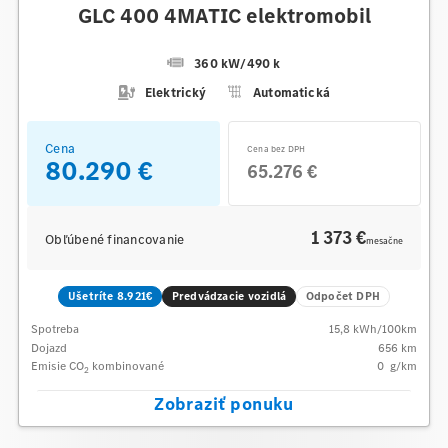
GLC 400 4MATIC elektromobil
360 kW
/
490 k
Elektrický
Automatická
Cena
Cena bez DPH
80.290 €
65.276 €
1 373 €
Obľúbené financovanie
mesačne
Ušetríte 8.921€
Predvádzacie vozidlá
Odpočet DPH
Spotreba
15,8
kWh/100km
Dojazd
656 km
Emisie CO
kombinované
0
g/km
2
Zobraziť ponuku