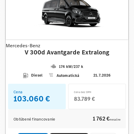
Mercedes-Benz
V 300d Avantgarde Extralong
174 kW
/
237 k
Diesel
Automatická
21.7.2026
Cena
Cena bez DPH
103.060 €
83.789 €
1 762 €
Obľúbené financovanie
mesačne