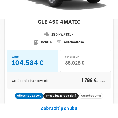
Mercedes-Benz
GLE 450 4MATIC
280 kW
/
381 k
Benzín
Automatická
Cena
Cena bez DPH
104.584 €
85.028 €
1 788 €
Obľúbené financovanie
mesačne
Ušetríte 11.620€
Predvádzacie vozidlá
Odpočet DPH
Zobraziť ponuku