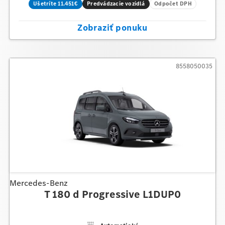
Ušetríte 11.451€
Predvádzacie vozidlá
Odpočet DPH
Zobraziť ponuku
8558050035
Mercedes-Benz
T 180 d Progressive L1DUP0