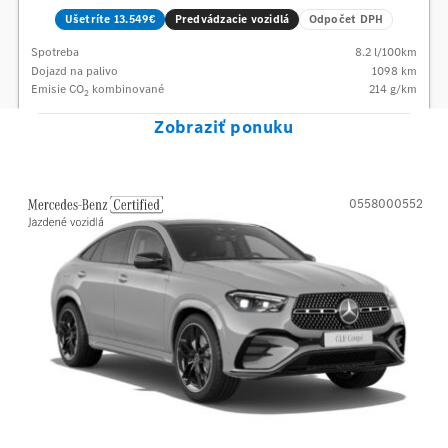
Ušetríte 13.549€
Predvádzacie vozidlá
Odpočet DPH
Spotreba
8.2
l/100km
Dojazd na palivo
1098
km
Emisie CO
kombinované
214
g/km
2
Zobraziť ponuku
0558000552
Mercedes-Benz