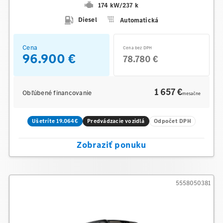
174 kW
/
237 k
Diesel
Automatická
Cena
Cena bez DPH
96.900 €
78.780 €
1 657 €
Obľúbené financovanie
mesačne
Ušetríte 19.064€
Predvádzacie vozidlá
Odpočet DPH
Zobraziť ponuku
5558050381