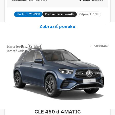
mesačne
Ušetríte 23.635€
Predvádzacie vozidlá
Odpočet DPH
Zobraziť ponuku
0558001469
Mercedes-Benz
GLE 450 d 4MATIC