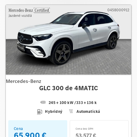
0458000912
Mercedes-Benz
GLC 300 de 4MATIC
245 + 100 kW
/
333 + 136 k
Hybridný
Automatická
Cena
Cena bez DPH
65.900 €
53.577 €