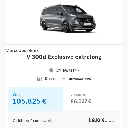
Mercedes-Benz
V 300d Exclusive extralong
174 kW
/
237 k
Diesel
Automatická
Cena
Cena bez DPH
105.825 €
86.037 €
1 810 €
Obľúbené financovanie
mesačne