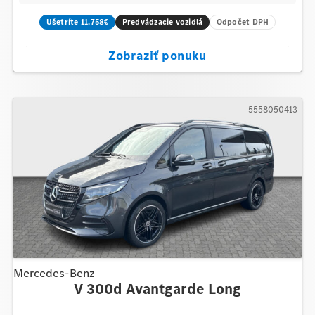
Ušetríte 11.758€
Predvádzacie vozidlá
Odpočet DPH
Zobraziť ponuku
5558050413
Mercedes-Benz
V 300d Avantgarde Long