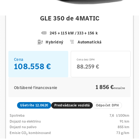
Mercedes-Benz
GLE 350 de 4MATIC
245 + 115 kW
/
333 + 156 k
Hybridný
Automatická
Cena
Cena bez DPH
108.558 €
88.259 €
1 856 €
Obľúbené financovanie
mesačne
Ušetríte 12.062€
Predvádzacie vozidlá
Odpočet DPH
Spotreba
7,6
l/100km
Dojazd na elektrinu
91 km
Dojazd na palivo
855
km
Emisie CO
kombinované
73
g/km
2