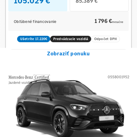
105.029 €
85.389 €
1 796 €
Obľúbené financovanie
mesačne
Ušetríte 17.220€
Predvádzacie vozidlá
Odpočet DPH
Zobraziť ponuku
0558001952