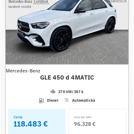
0558001574
Mercedes-Benz
GLE 450 d 4MATIC
270 kW
/
367 k
Diesel
Automatická
Cena
Cena bez DPH
118.483 €
96.328 €