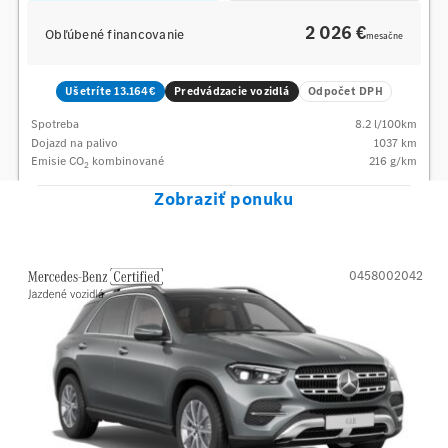
2 026 €
Obľúbené financovanie
mesačne
Ušetríte 13.164€
Predvádzacie vozidlá
Odpočet DPH
Spotreba
8.2
l/100km
Dojazd na palivo
1037
km
Emisie CO
kombinované
216
g/km
2
Zobraziť ponuku
0458002042