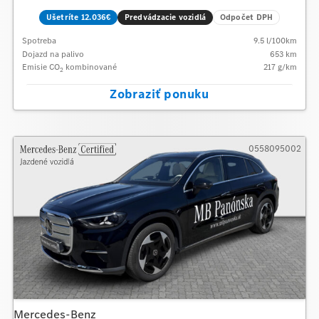
Ušetríte 12.036€
Predvádzacie vozidlá
Odpočet DPH
Spotreba
9.5
l/100km
Dojazd na palivo
653
km
Emisie CO
kombinované
217
g/km
2
Zobraziť ponuku
0558095002
Mercedes-Benz