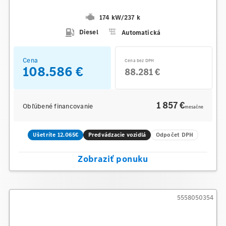
174 kW
/
237 k
Diesel
Automatická
Cena
Cena bez DPH
108.586 €
88.281 €
1 857 €
Obľúbené financovanie
mesačne
Ušetríte 12.065€
Predvádzacie vozidlá
Odpočet DPH
Zobraziť ponuku
5558050354