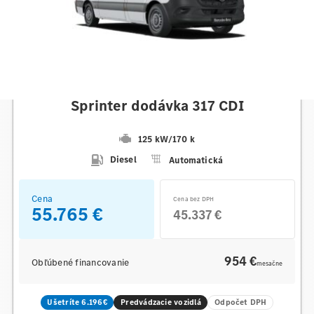
Mercedes-Benz
Sprinter dodávka 317 CDI
125 kW
/
170 k
Diesel
Automatická
Cena
Cena bez DPH
55.765 €
45.337 €
954 €
Obľúbené financovanie
mesačne
Ušetríte 6.196€
Predvádzacie vozidlá
Odpočet DPH