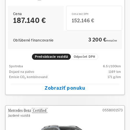
Cena
Cena bez DPH
187.140 €
152.146 €
3 200 €
Obľúbené financovanie
mesačne
Predvádzacie vozidlá
Odpočet DPH
Spotreba
6.5
l/100km
Dojazd na palivo
1169
km
Emisie CO
kombinované
171
g/km
2
Zobraziť ponuku
0558001573