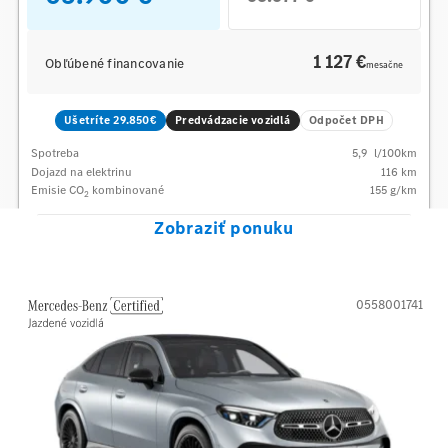
1 127 €
Obľúbené financovanie
mesačne
Ušetríte 29.850€
Predvádzacie vozidlá
Odpočet DPH
Spotreba
5,9
l/100km
Dojazd na elektrinu
116 km
Emisie CO
kombinované
155
g/km
2
Zobraziť ponuku
0558001741