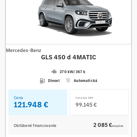
Mercedes-Benz
GLS 450 d 4MATIC
270 kW
/
367 k
Diesel
Automatická
Cena
Cena bez DPH
121.948 €
99.145 €
2 085 €
Obľúbené financovanie
mesačne