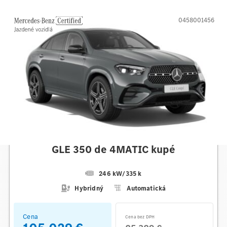
0458001456
Mercedes-Benz
GLE 350 de 4MATIC kupé
246 kW
/
335 k
Hybridný
Automatická
Cena
Cena bez DPH