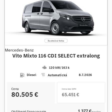
Mercedes-Benz
Vito Mixto 116 CDI SELECT extralong
120 kW
/
163 k
Diesel
Automatická
8.7.2026
Cena
Cena bez DPH
80.505 €
65.451 €
1 377 €
Obľúbené financovanie