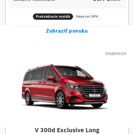
mesačne
Predvádzacie vozidlá
Odpočet DPH
Zobraziť ponuku
5558050339
Mercedes-Benz
V 300d Exclusive Long