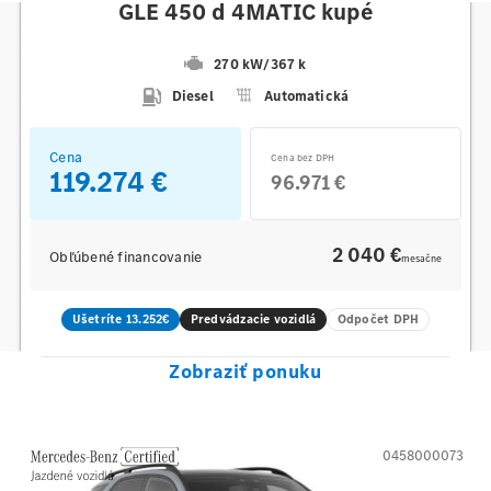
GLE 450 d 4MATIC kupé
270 kW
/
367 k
Diesel
Automatická
Cena
Cena bez DPH
119.274 €
96.971 €
2 040 €
Obľúbené financovanie
mesačne
Ušetríte 13.252€
Predvádzacie vozidlá
Odpočet DPH
Zobraziť ponuku
0458000073