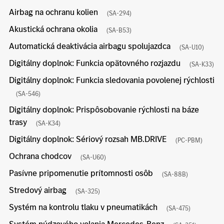
Airbag na ochranu kolien
(SA-294)
Akustická ochrana okolia
(SA-B53)
Automatická deaktivácia airbagu spolujazdca
(SA-U10)
Digitálny doplnok: Funkcia opätovného rozjazdu
(SA-K33)
Digitálny doplnok: Funkcia sledovania povolenej rýchlosti
(SA-546)
Digitálny doplnok: Prispôsobovanie rýchlosti na báze
trasy
(SA-K34)
Digitálny doplnok: Sériový rozsah MB.DRIVE
(PC-PBM)
Ochrana chodcov
(SA-U60)
Pasívne pripomenutie prítomnosti osôb
(SA-88B)
Stredový airbag
(SA-325)
Systém na kontrolu tlaku v pneumatikách
(SA-475)
Systém núdzového volania Mercedes-Benz