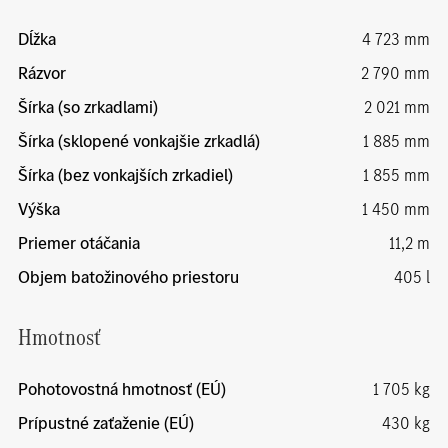
Dĺžka
4 723 mm
Rázvor
2 790 mm
Šírka (so zrkadlami)
2 021 mm
Šírka (sklopené vonkajšie zrkadlá)
1 885 mm
Šírka (bez vonkajších zrkadiel)
1 855 mm
Výška
1 450 mm
Priemer otáčania
11,2 m
Objem batožinového priestoru
405 l
Hmotnosť
Pohotovostná hmotnosť (EÚ)
1 705 kg
Prípustné zaťaženie (EÚ)
430 kg