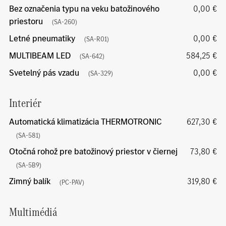
Bez označenia typu na veku batožinového
0,00 €
priestoru
(SA-260)
Letné pneumatiky
0,00 €
(SA-R01)
MULTIBEAM LED
584,25 €
(SA-642)
Svetelný pás vzadu
0,00 €
(SA-329)
Interiér
Automatická klimatizácia THERMOTRONIC
627,30 €
(SA-581)
Otočná rohož pre batožinový priestor v čiernej
73,80 €
(SA-5B9)
Zimný balík
319,80 €
(PC-PAV)
Multimédiá