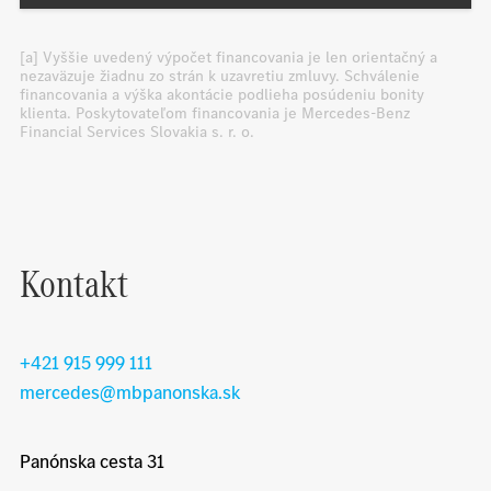
[a] Vyššie uvedený výpočet financovania je len orientačný a
nezaväzuje žiadnu zo strán k uzavretiu zmluvy. Schválenie
financovania a výška akontácie podlieha posúdeniu bonity
klienta. Poskytovateľom financovania je Mercedes-Benz
Financial Services Slovakia s. r. o.
Kontakt
+421 915 999 111
mercedes@mbpanonska.sk
Panónska cesta 31