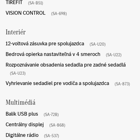
TIREFIT
(SA-B51)
VISION CONTROL
(SA-698)
Interiér
12-voltová zásuvka pre spolujazdca
(SA-U20)
Bedrová opierka nastaviteľná v 4 smeroch
(SA-U22)
Rozpoznávanie obsadenia sedadla pre zadné sedadlá
(SA-U23)
Vyhrievanie sedadiel pre vodiča a spolujazdca
(SA-873)
Multimédiá
Balík USB plus
(SA-72B)
Centrálny displej
(SA-868)
Digitálne rádio
(SA-537)