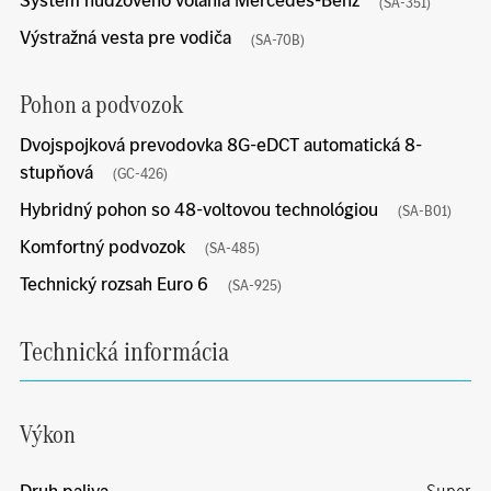
(SA-351)
Výstražná vesta pre vodiča
(SA-70B)
Pohon a podvozok
Dvojspojková prevodovka 8G-eDCT automatická 8-
stupňová
(GC-426)
Hybridný pohon so 48-voltovou technológiou
(SA-B01)
Komfortný podvozok
(SA-485)
Technický rozsah Euro 6
(SA-925)
Technická informácia
Výkon
Druh paliva
Super