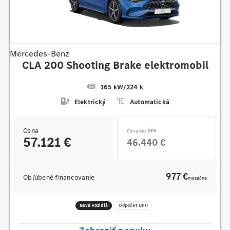
Mercedes-Benz
CLA 200 Shooting Brake elektromobil
165 kW
/
224 k
Elektrický
Automatická
Cena
Cena bez DPH
57.121 €
46.440 €
977 €
Obľúbené financovanie
mesačne
Nové vozidlá
Odpočet DPH