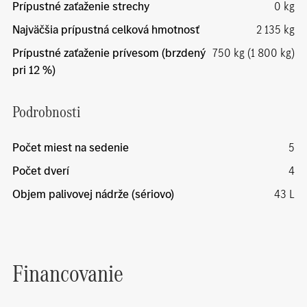
Prípustné zaťaženie strechy
0 kg
Najväčšia prípustná celková hmotnosť
2 135 kg
Prípustné zaťaženie prívesom (brzdený
750 kg (1 800 kg)
pri 12 %)
Podrobnosti
Počet miest na sedenie
5
Počet dverí
4
Objem palivovej nádrže (sériovo)
43 L
Financovanie