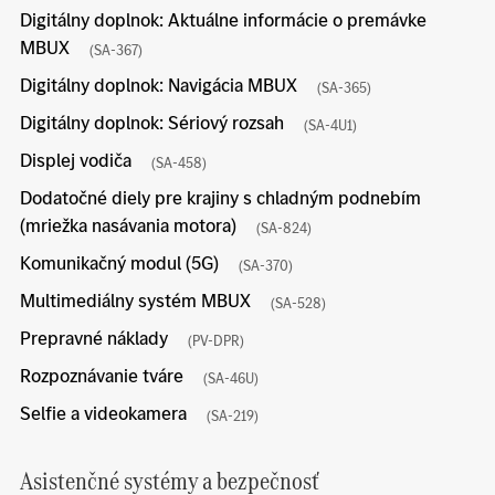
Digitálny doplnok: Aktuálne informácie o premávke
MBUX
(SA-367)
Digitálny doplnok: Navigácia MBUX
(SA-365)
Digitálny doplnok: Sériový rozsah
(SA-4U1)
Displej vodiča
(SA-458)
Dodatočné diely pre krajiny s chladným podnebím
(mriežka nasávania motora)
(SA-824)
Komunikačný modul (5G)
(SA-370)
Multimediálny systém MBUX
(SA-528)
Prepravné náklady
(PV-DPR)
Rozpoznávanie tváre
(SA-46U)
Selfie a videokamera
(SA-219)
Asistenčné systémy a bezpečnosť