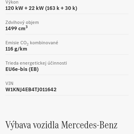
Výkon
120 kW + 22 kW (163 k + 30 k)
Zdvihový objem
3
1499
cm
Emisie CO
kombinované
2
116
g/km
Trieda energetickej účinnosti
EU6e-bis (EB)
VIN
W1KNJ4EB4TJ011642
Výbava vozidla
Mercedes-Benz