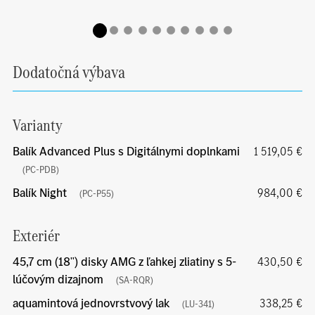
Dodatočná výbava
Varianty
Balík Advanced Plus s Digitálnymi doplnkami
1 519,05 €
(PC-PDB)
Balík Night
984,00 €
(PC-P55)
Exteriér
45,7 cm (18") disky AMG z ľahkej zliatiny s 5-
430,50 €
lúčovým dizajnom
(SA-RQR)
aquamintová jednovrstvový lak
338,25 €
(LU-341)