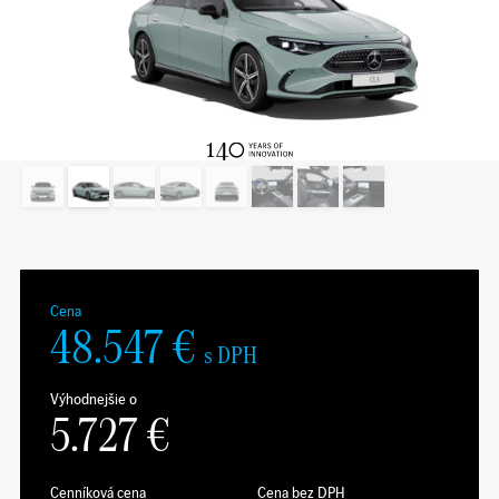
Cena
48.547
€
s DPH
Výhodnejšie o
5.727
€
Cenníková cena
Cena bez DPH