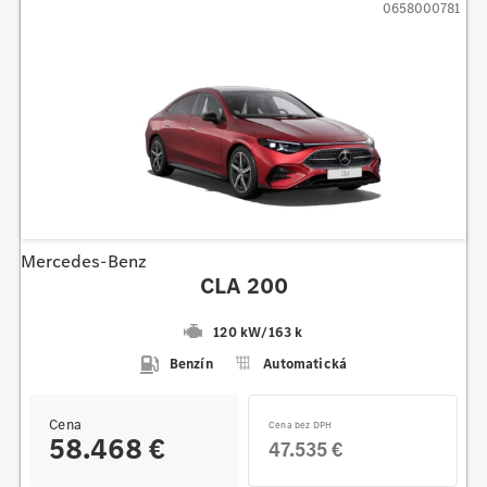
0658000781
Mercedes-Benz
CLA 200
120 kW
/
163 k
Benzín
Automatická
Cena
Cena bez DPH
58.468 €
47.535 €