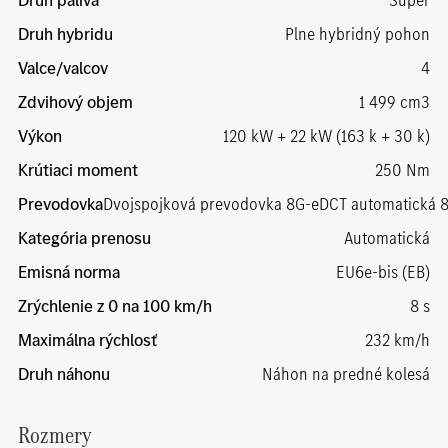
Druh hybridu
Plne hybridný pohon
Valce/valcov
4
Zdvihový objem
1 499 cm3
Výkon
120 kW + 22 kW (163 k + 30 k)
Krútiaci moment
250 Nm
Prevodovka
Dvojspojková prevodovka 8G-eDCT automatická 
Kategória prenosu
Automatická
Emisná norma
EU6e-bis (EB)
Zrýchlenie z 0 na 100 km/h
8 s
Maximálna rýchlosť
232 km/h
Druh náhonu
Náhon na predné kolesá
Rozmery