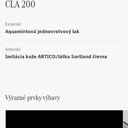
CLA 200
Exteriér
aquamintová jednovrstvový lak
Interiér
Imitácia kože ARTICO/látka Sortland čierna
Výrazné prvky výbavy