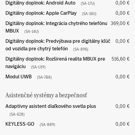
Digitálny doplnok: Android Auto
0,00 €
(SA-17U)
Digitálny doplnok: Apple CarPlay
0,00 €
(SA-16U)
Digitálny doplnok: Integrácia chytrého telefónu
369,00 €
MBUX
(SA-14U)
Digitálny doplnok: Predvýbava pre digitálny kľúč
0,00 €
od vozidla pre chytrý telefón
(SA-896)
Digitálny doplnok: Rozšírená realita MBUX pre
516,60 €
navigáciu
(SA-U19)
Modul UWB
0,00 €
(SA-7B8)
Asistenčné systémy a bezpečnosť
Adaptívny asistent diaľkového svetla plus
0,00 €
(SA-628)
KEYLESS-GO
0,00 €
(SA-889)