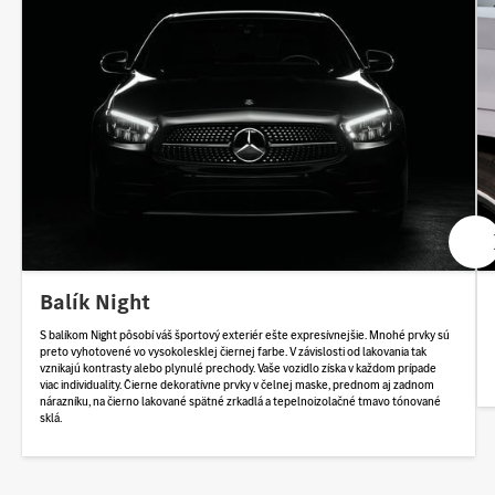
Balík Night
S balíkom Night pôsobí váš športový exteriér ešte expresívnejšie. Mnohé prvky sú
preto vyhotovené vo vysokolesklej čiernej farbe. V závislosti od lakovania tak
vznikajú kontrasty alebo plynulé prechody. Vaše vozidlo získa v každom prípade
viac individuality. Čierne dekoratívne prvky v čelnej maske, prednom aj zadnom
nárazníku, na čierno lakované spätné zrkadlá a tepelnoizolačné tmavo tónované
sklá.