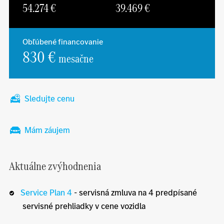
54.274
€
39.469
€
Obľúbené financovanie
830 €
mesačne
Sledujte cenu
Mám záujem
Aktuálne zvýhodnenia
Service Plan 4
- servisná zmluva na 4 predpísané
servisné prehliadky v cene vozidla