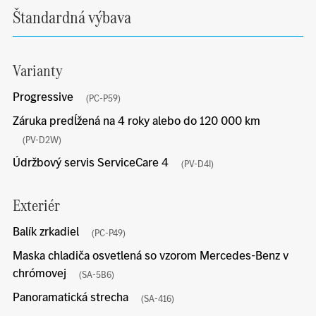
Štandardná výbava
Varianty
Progressive
(PC-P59)
Záruka predĺžená na 4 roky alebo do 120 000 km
(PV-D2W)
Údržbový servis ServiceCare 4
(PV-D4I)
Exteriér
Balík zrkadiel
(PC-P49)
Maska chladiča osvetlená so vzorom Mercedes-Benz v
chrómovej
(SA-5B6)
Panoramatická strecha
(SA-416)