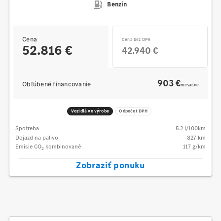
Benzín
Cena
Cena bez DPH
52.816 €
42.940 €
903 €
Obľúbené financovanie
mesačne
Vozidlá vo výrobe
Odpočet DPH
Spotreba
5.2
l/100km
Dojazd na palivo
827
km
Emisie CO
kombinované
117
g/km
2
Zobraziť ponuku