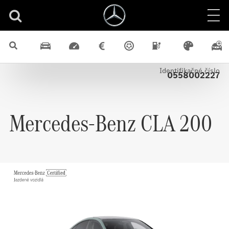
Predvádzacie vozidlá
CLA
Predný
Benzín
Certified
Sedan
Identifikačné číslo
0558002227
Mercedes-Benz
CLA 200