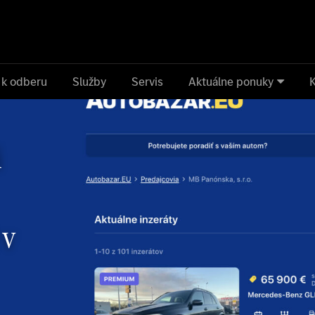
 k odberu
Služby
Servis
Aktuálne ponuky
i
 v