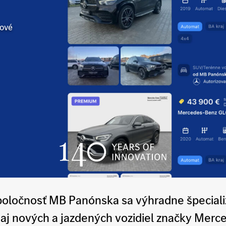
čové
poločnosť MB Panónska sa výhradne špeciali
aj nových a jazdených vozidiel značky Merc