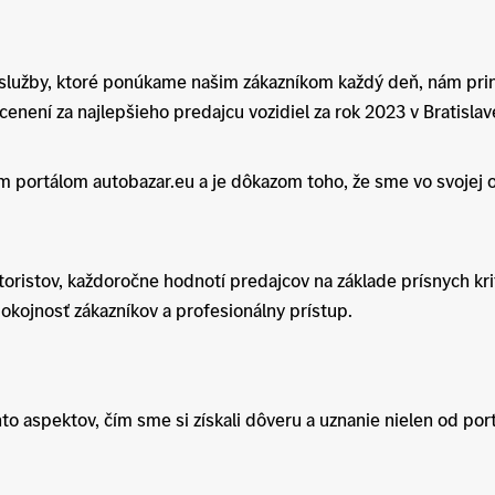
é služby, ktoré ponúkame našim zákazníkom každý deň, nám prin
cenení za najlepšieho predajcu vozidiel za rok 2023 v Bratislav
portálom autobazar.eu a je dôkazom toho, že sme vo svojej o
oristov, každoročne hodnotí predajcov na základe prísnych krit
spokojnosť zákazníkov a profesionálny prístup.
o aspektov, čím sme si získali dôveru a uznanie nielen od por