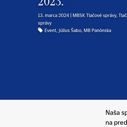
2023.
13. marca 2024
|
MBSK Tlačové správy
,
Tla
správy
Event
,
Július Šabo
,
MB Panónska
Naša s
na pred