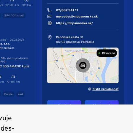
zuje
edes-