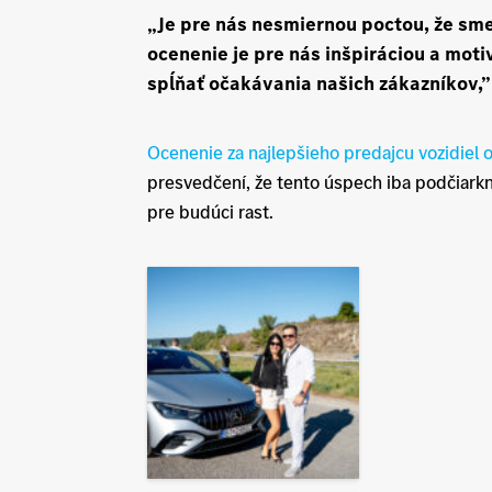
„Je pre nás nesmiernou poctou, že sme 
ocenenie je pre nás inšpiráciou a mot
spĺňať očakávania našich zákazníkov,” 
Ocenenie za najlepšieho predajcu vozidiel 
presvedčení, že tento úspech iba podčiar
pre budúci rast.