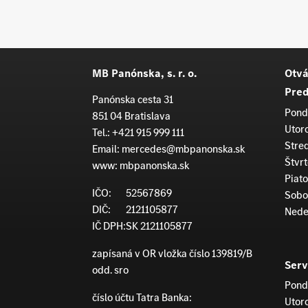
MB Panónska, s. r. o.
Otvá
Pred
Panónska cesta 31
Pond
851 04 Bratislava
Utor
Tel.:
+421 915 999 111
Stre
Email:
mercedes@mbpanonska.sk
Štvrt
www:
mbpanonska.sk
Piato
IČO:
52567869
Sobo
DIČ:
2121105877
Nede
IČ DPH:
SK 2121105877
zapísaná v OR vložka číslo 139819/B
Serv
odd. sro
Pond
číslo účtu Tatra Banka:
Utor