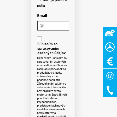
polia
Email
C
o
Súhlasím so
n
spracovaním
s
e
osobných údajov
n
Označením Súhlasím so
t
spracovaním osobných
údajov dávam súhlas na
zasielanie pozvánok na
predvádzacie jazdy,
autosalóny a iné
podobné podujatia.
Zároveň mám záujem o
získavanie informácií o
novinkách zo sveta
motorizmu, špeciálnych
ponukách alebo
zvýhodneniach,
predstaveniach nových
modelov, zasielaniach
newsletterov a
marketingových aktivít