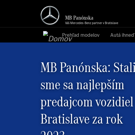
MB Panónska
Váš Mercedes-Benz partner v Bratislave
Prehľad modelov
Autá ihneď
MB Panónska: Stal
sme sa najlepším
predajcom vozidiel
Bratislave za rok