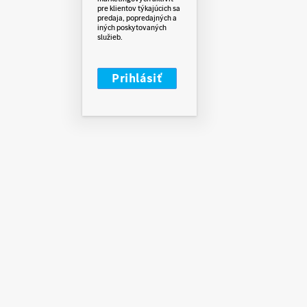
pre klientov týkajúcich sa
predaja, popredajných a
iných poskytovaných
služieb.