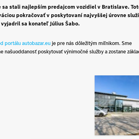
sa stali najlepším predajcom vozidiel v Bratislave. To
iváciou pokračovať v poskytovaní najvyššej úrovne služ
vyjadril sa konateľ Július Šabo.
od portálu autobazar.eu
je pre nás dôležitým míľnikom. Sme
kne našuoddanosť poskytovať výnimočné služby a zostane zákl