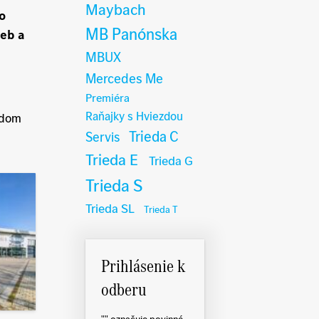
Maybach
to
MB Panónska
ieb a
MBUX
Mercedes Me
Premiéra
Raňajky s Hviezdou
adom
Trieda C
Servis
Trieda E
Trieda G
Trieda S
Trieda SL
Trieda T
Prihlásenie k
odberu
"
" označuje povinné