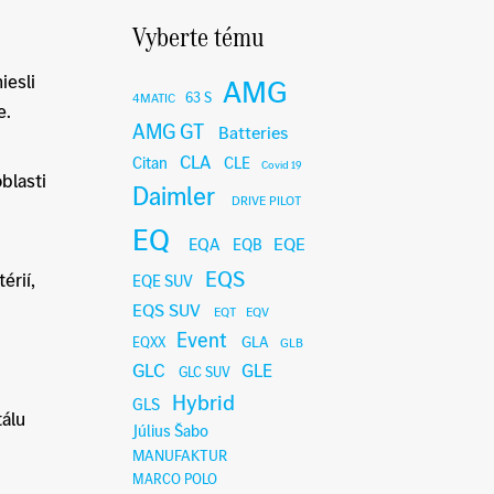
Vyberte tému
iesli
AMG
63 S
4MATIC
e.
AMG GT
Batteries
CLA
Citan
CLE
Covid 19
blasti
Daimler
DRIVE PILOT
EQ
EQE
EQA
EQB
EQS
érií,
EQE SUV
EQS SUV
EQT
EQV
Event
GLA
EQXX
GLB
GLC
GLE
GLC SUV
Hybrid
GLS
tálu
Július Šabo
MANUFAKTUR
MARCO POLO