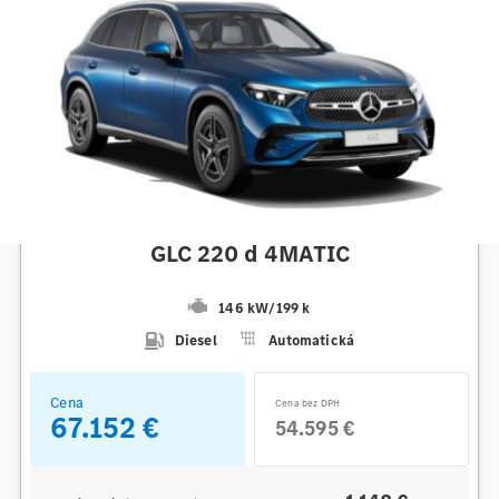
Mercedes-Benz
GLC 220 d 4MATIC
146 kW
/
199 k
Diesel
Automatická
Cena
Cena bez DPH
67.152 €
54.595 €