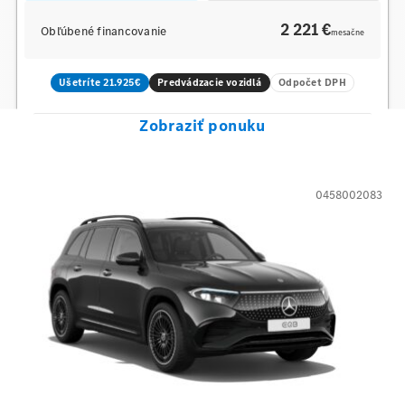
2 221 €
Obľúbené financovanie
mesačne
Ušetríte 21.925€
Predvádzacie vozidlá
Odpočet DPH
Zobraziť ponuku
0458002083