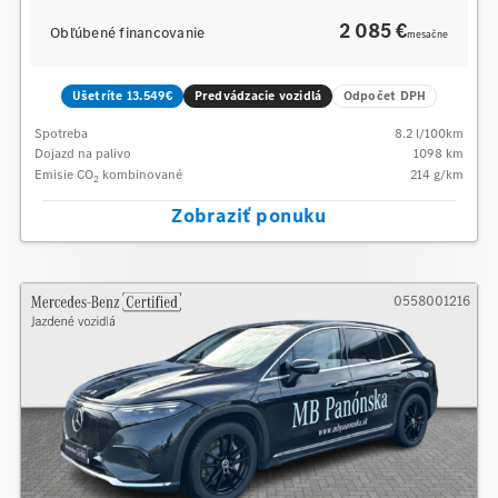
2 085 €
Obľúbené financovanie
mesačne
Ušetríte 13.549€
Predvádzacie vozidlá
Odpočet DPH
Spotreba
8.2
l/100km
Dojazd na palivo
1098
km
Emisie CO
kombinované
214
g/km
2
Zobraziť ponuku
0558001216