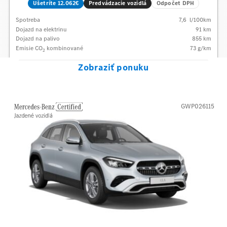
Ušetríte 12.062€
Predvádzacie vozidlá
Odpočet DPH
Spotreba
7,6
l/100km
Dojazd na elektrinu
91 km
Dojazd na palivo
855
km
Emisie CO
kombinované
73
g/km
2
Zobraziť ponuku
GWP026115
Mercedes-Benz