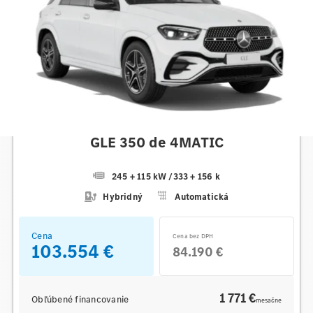
Mercedes-Benz
GLE 350 de 4MATIC
245 + 115 kW
/
333 + 156 k
Hybridný
Automatická
Cena
Cena bez DPH
103.554 €
84.190 €
1 771 €
Obľúbené financovanie
mesačne