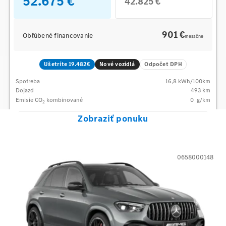
52.675 €
42.825 €
901 €
Obľúbené financovanie
mesačne
Ušetríte 19.482€
Nové vozidlá
Odpočet DPH
Spotreba
16,8
kWh/100km
Dojazd
493 km
Emisie CO
kombinované
0
g/km
2
Zobraziť ponuku
0658000148