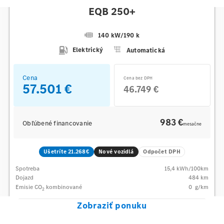
Mercedes-Benz
EQB 250+
140 kW
/
190 k
Elektrický
Automatická
Cena
Cena bez DPH
57.501 €
46.749 €
983 €
Obľúbené financovanie
mesačne
Ušetríte 21.268€
Nové vozidlá
Odpočet DPH
Spotreba
15,4
kWh/100km
Dojazd
484 km
Emisie CO
kombinované
0
g/km
2
Zobraziť ponuku