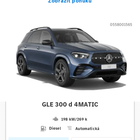
Zobraziť ponuku
0558001565
Mercedes-Benz
GLE 300 d 4MATIC
198 kW
/
269 k
Diesel
Automatická