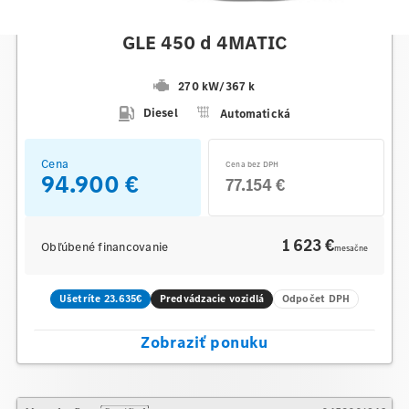
Mercedes-Benz
GLE 450 d 4MATIC
270 kW
/
367 k
Diesel
Automatická
Cena
Cena bez DPH
94.900 €
77.154 €
1 623 €
Obľúbené financovanie
mesačne
Ušetríte 23.635€
Predvádzacie vozidlá
Odpočet DPH
Zobraziť ponuku