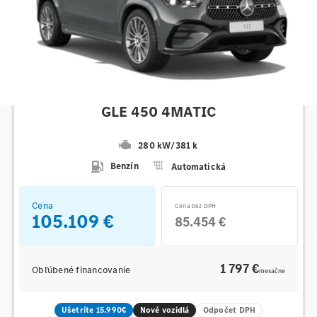
Mercedes-Benz
GLE 450 4MATIC
280 kW
/
381 k
Benzín
Automatická
Cena
Cena bez DPH
105.109 €
85.454 €
1 797 €
Obľúbené financovanie
mesačne
Ušetríte 15.990€
Nové vozidlá
Odpočet DPH