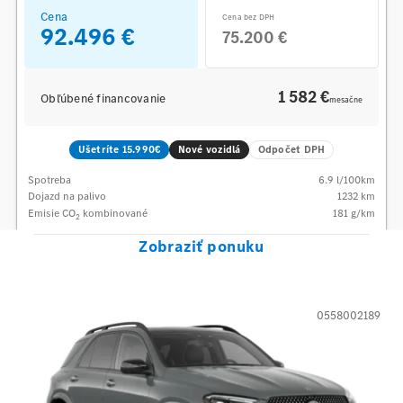
Cena
Cena bez DPH
92.496 €
75.200 €
1 582 €
Obľúbené financovanie
mesačne
Ušetríte 15.990€
Nové vozidlá
Odpočet DPH
Spotreba
6.9
l/100km
Dojazd na palivo
1232
km
Emisie CO
kombinované
181
g/km
2
Zobraziť ponuku
0558002189