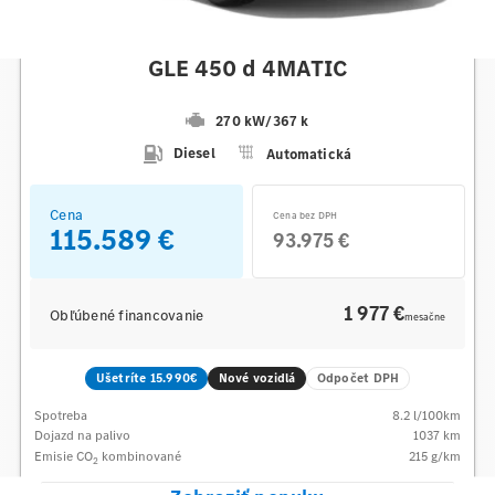
Mercedes-Benz
GLE 450 d 4MATIC
270 kW
/
367 k
Diesel
Automatická
Cena
Cena bez DPH
115.589 €
93.975 €
1 977 €
Obľúbené financovanie
mesačne
Ušetríte 15.990€
Nové vozidlá
Odpočet DPH
Spotreba
8.2
l/100km
Dojazd na palivo
1037
km
Emisie CO
kombinované
215
g/km
2