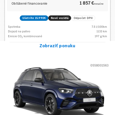
1 857 €
Obľúbené financovanie
mesačne
Ušetríte 15.990€
Nové vozidlá
Odpočet DPH
Spotreba
7.5
l/100km
Dojazd na palivo
1133
km
Emisie CO
kombinované
197
g/km
2
Zobraziť ponuku
0558001563