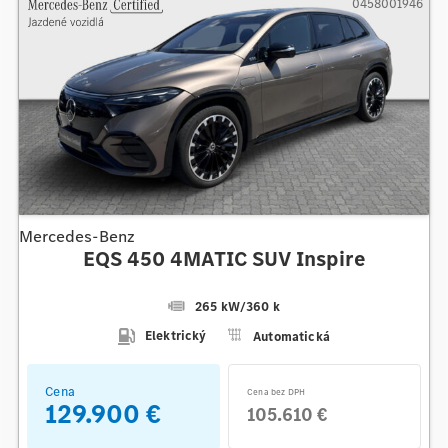
0458001946
Mercedes-Benz
EQS 450 4MATIC SUV Inspire
265 kW
/
360 k
Elektrický
Automatická
Cena
Cena bez DPH
129.900 €
105.610 €