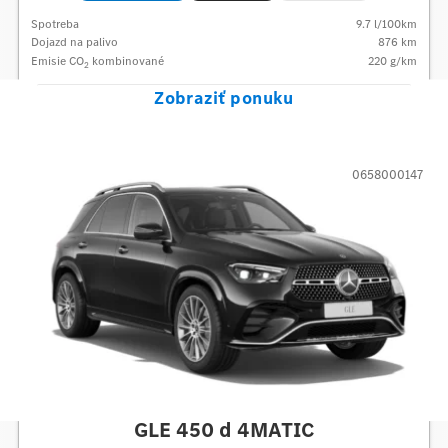
Spotreba
9.7
l/100km
Dojazd na palivo
876
km
Emisie CO
kombinované
220
g/km
2
Zobraziť ponuku
0658000147
Mercedes-Benz
GLE 450 d 4MATIC