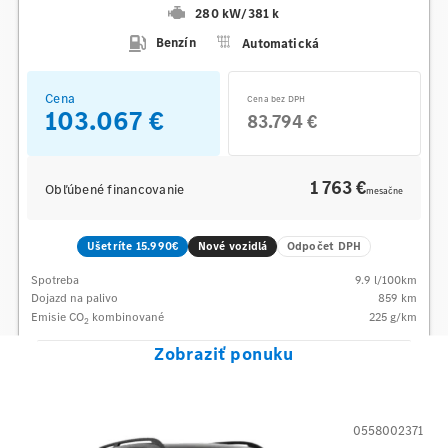
280 kW
/
381 k
Benzín
Automatická
Cena
Cena bez DPH
103.067 €
83.794 €
1 763 €
Obľúbené financovanie
mesačne
Ušetríte 15.990€
Nové vozidlá
Odpočet DPH
Spotreba
9.9
l/100km
Dojazd na palivo
859
km
Emisie CO
kombinované
225
g/km
2
Zobraziť ponuku
0558002371