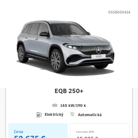
0558000414
Mercedes-Benz
EQB 250+
140 kW
/
190 k
Elektrický
Automatická
Cena
Cena bez DPH