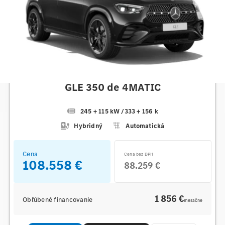
Mercedes-Benz
GLE 350 de 4MATIC
245 + 115 kW
/
333 + 156 k
Hybridný
Automatická
Cena
Cena bez DPH
108.558 €
88.259 €
1 856 €
Obľúbené financovanie
mesačne