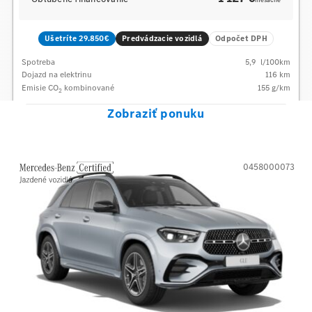
mesačne
Ušetríte 29.850€
Predvádzacie vozidlá
Odpočet DPH
Spotreba
5,9
l/100km
Dojazd na elektrinu
116 km
Emisie CO
kombinované
155
g/km
2
Zobraziť ponuku
0458000073