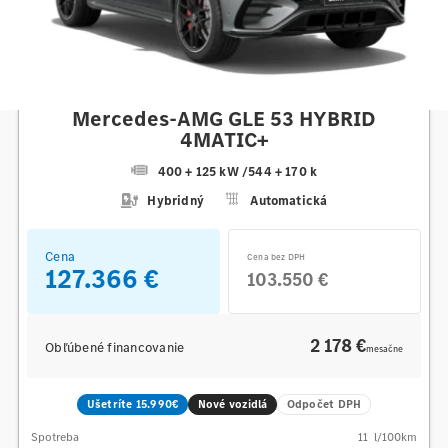
Mercedes-AMG
Mercedes-AMG GLE 53 HYBRID
4MATIC+
400 + 125 kW
/
544 + 170 k
Hybridný
Automatická
Cena
Cena bez DPH
127.366 €
103.550 €
2 178 €
Obľúbené financovanie
mesačne
Ušetríte 15.990€
Nové vozidlá
Odpočet DPH
Spotreba
11
l/100km