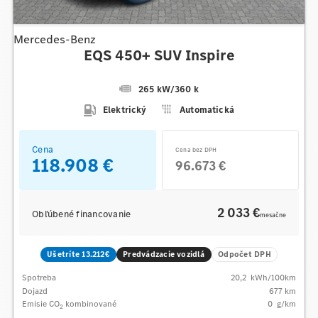
Mercedes-Benz
EQS 450+ SUV Inspire
265 kW
/
360 k
Elektrický
Automatická
Cena
Cena bez DPH
118.908 €
96.673 €
2 033 €
Obľúbené financovanie
mesačne
Ušetríte 13.212€
Predvádzacie vozidlá
Odpočet DPH
Spotreba
20,2
kWh/100km
Dojazd
677 km
Emisie CO
kombinované
0
g/km
2