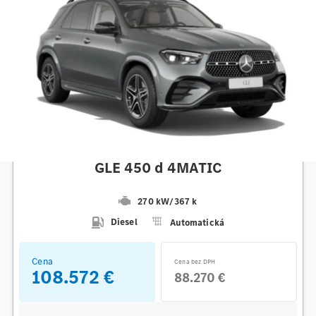
Mercedes-Benz
GLE 450 d 4MATIC
270 kW
/
367 k
Diesel
Automatická
Cena
Cena bez DPH
108.572 €
88.270 €