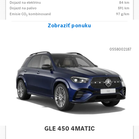
Dojazd na elektrinu
84 km
Dojazd na palivo
591
km
Emisie CO
kombinované
97
g/km
2
Zobraziť ponuku
0558002187
Mercedes-Benz
GLE 450 4MATIC