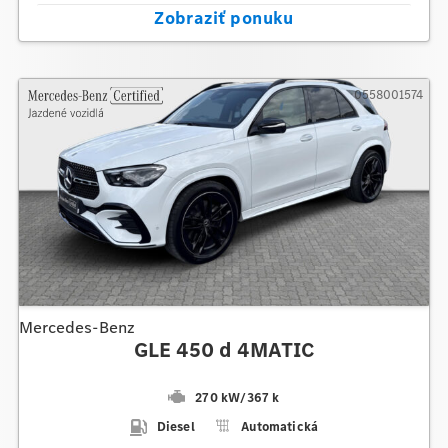
Zobraziť ponuku
0558001574
Mercedes-Benz
GLE 450 d 4MATIC
270 kW
/
367 k
Diesel
Automatická