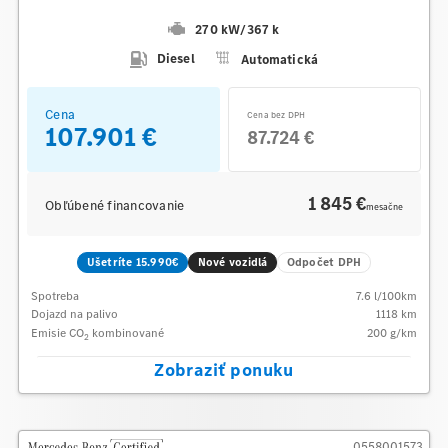
270 kW
/
367 k
Diesel
Automatická
Cena
Cena bez DPH
107.901 €
87.724 €
1 845 €
Obľúbené financovanie
mesačne
Ušetríte 15.990€
Nové vozidlá
Odpočet DPH
Spotreba
7.6
l/100km
Dojazd na palivo
1118
km
Emisie CO
kombinované
200
g/km
2
Zobraziť ponuku
0558001573