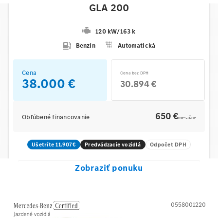
GLA 200
120 kW
/
163 k
Benzín
Automatická
Cena
Cena bez DPH
38.000 €
30.894 €
650 €
Obľúbené financovanie
mesačne
Ušetríte 11.907€
Predvádzacie vozidlá
Odpočet DPH
Zobraziť ponuku
0558001220