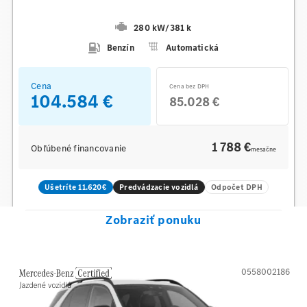
280 kW
/
381 k
Benzín
Automatická
Cena
Cena bez DPH
104.584 €
85.028 €
1 788 €
Obľúbené financovanie
mesačne
Ušetríte 11.620€
Predvádzacie vozidlá
Odpočet DPH
Zobraziť ponuku
0558002186