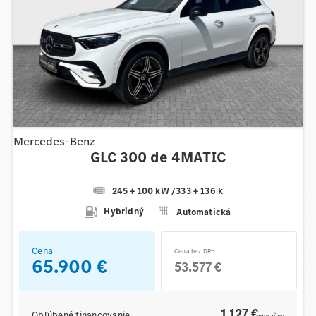
Mercedes-Benz
GLC 300 de 4MATIC
245 + 100 kW
/
333 + 136 k
Hybridný
Automatická
Cena
Cena bez DPH
65.900 €
53.577 €
1 127 €
Obľúbené financovanie