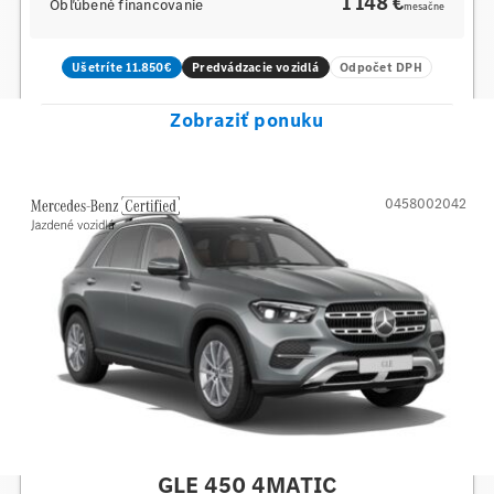
1 148 €
Obľúbené financovanie
mesačne
Ušetríte 11.850€
Predvádzacie vozidlá
Odpočet DPH
Zobraziť ponuku
0458002042
Mercedes-Benz
GLE 450 4MATIC