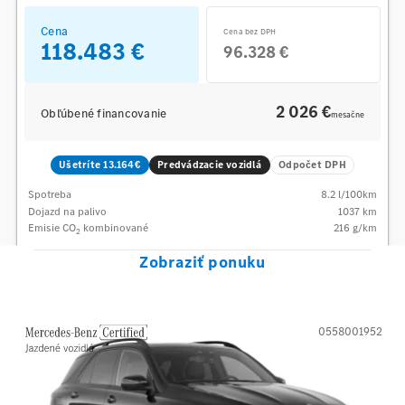
Cena
Cena bez DPH
118.483 €
96.328 €
2 026 €
Obľúbené financovanie
mesačne
Ušetríte 13.164€
Predvádzacie vozidlá
Odpočet DPH
Spotreba
8.2
l/100km
Dojazd na palivo
1037
km
Emisie CO
kombinované
216
g/km
2
Zobraziť ponuku
0558001952