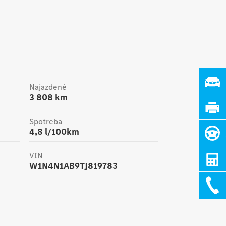
Najazdené
3 808
km
Spotreba
4,8
l/100km
VIN
W1N4N1AB9TJ819783