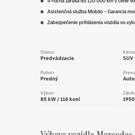
4-ročná záruka do 120 000 km v cene vo
Asistenčná služba Mobilo – Garancia mob
Zabezpečenie prihlásenia vozidla vo vyb
Status
Karos
Predvádzacie
SUV
Pohon
Prev
Predný
Aut
Výkon
Zdvih
85
kW /
116
koní
1950
Výbava vozidla
Mercedes