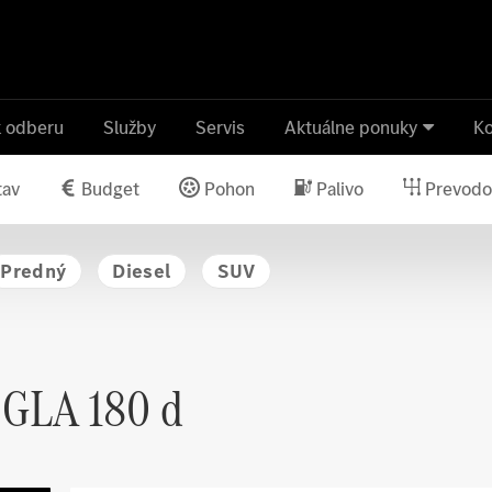
k odberu
Služby
Servis
Aktuálne ponuky
Ko
tav
Budget
Pohon
Palivo
Prevodo
Predný
Diesel
SUV
GLA 180 d