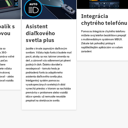
Integrácia
chytrého telefónu
alík s
Asistent
ovou
diaľkového
Pomocou Integrácie chytrého telefonu
môžete svoj telefon bezdrôtovo prepojiť
svetla plus
s multimediálnym systémom MBUX.
Získate tak pohodlný prístup k
najdôležitejším aplikáciám vo vašom
ia so
Jazdite s trvale zapnutým diaľkovým
zariadení.
a 360-
svetlom. Vďaka tejto funkcii budete mať
oznáva voľné
pocit, akoby sa noc takmer zmenila na
 počas
deň, a zároveň vás odbremení pri plnení
ýbere
jazdných úloh. Ďaleko dovidieť a
žete vďaka
neoslepovať – tomuto heslu je
 zvukovej
podriadená funkcia adaptívneho
ovať – alebo
asistenta diaľkového svetla plus.
vať vozidlo.
Inteligentný systém pomocou
vysokoprecíznych svetelných diód
vynechá priestor, v ktorom sa nachádza
premávka v protismere alebo vozidlá
idúce vpredu: už nemusíte neustále
prepínať na stretávacie svetlo.