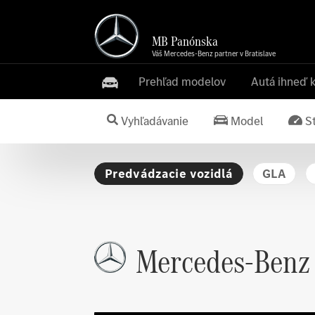
MB Panónska
Váš Mercedes-Benz partner v Bratislave
Prehľad modelov
Autá ihneď 
Vyhľadávanie
Model
S
Predvádzacie vozidlá
GLA
Mercedes-Benz