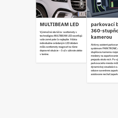
MULTIBEAM LED
parkovací b
360-stupň
Výnimočná sila lúčov: svetlomety s
kamerou
technológiou MULTIBEAM LED osvetľujú
vaše zorné pole čo najlepšie. Vďaka
individuálne ovládaným LED diódam
Aktívny asistent parkovan
môžu svetlomety reagovať na rôzne
systémom PARKTRONIC 
dopravné situácie – či už v zákrute alebo
stupňovou kamerou rozp
v teréne.
medzery na zaparkovanie
prejazdu okolo nich. Po v
parkovacieho miesta mô
dynamickej vizualizácii a
odozve suverénne zapark
asistovane nechať zaparko