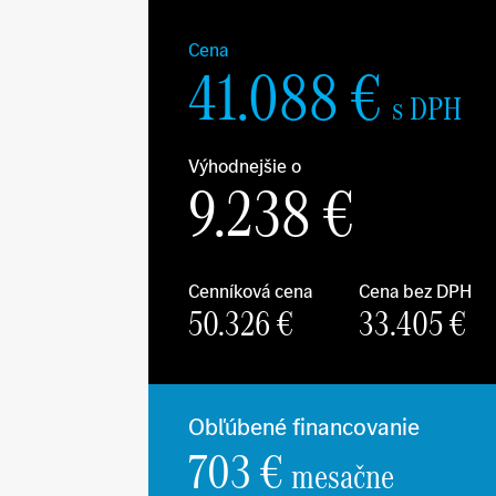
Cena
41.088
€
s DPH
Výhodnejšie o
9.238
€
Cenníková cena
Cena bez DPH
50.326
€
33.405
€
Obľúbené financovanie
703 €
mesačne