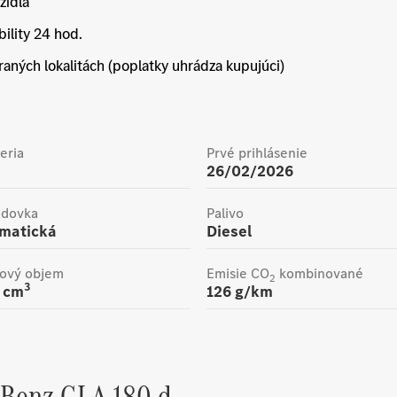
zidla
ility 24 hod.
raných lokalitách (poplatky uhrádza kupujúci)
eria
Prvé prihlásenie
26/02/2026
odovka
Palivo
omatická
Diesel
ový objem
Emisie CO
kombinované
2
3
cm
126
g/km
-Benz
GLA 180 d