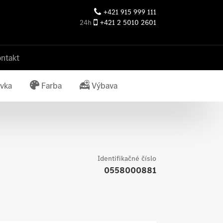
+421 915 999 111
24h
+421 2 5010 2601
ntakt
vka
Farba
Výbava
Identifikačné číslo
0558000881