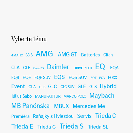
Vyberte tému
AMG
AMG GT
Batteries
Citan
63 S
4MATIC
EQ
Daimler
CLA
EQA
CLE
DRIVE PILOT
Covid 19
EQS
EQE
EQS SUV
EQB
EQE SUV
EQXX
EQT
EQV
Hybrid
Event
GLC
GLE
GLA
GLS
GLC SUV
GLB
Maybach
Július Šabo
MANUFAKTUR
MARCO POLO
MB Panónska
MBUX
Mercedes Me
Trieda C
Servis
Raňajky s Hviezdou
Premiéra
Trieda S
Trieda E
Trieda G
Trieda SL