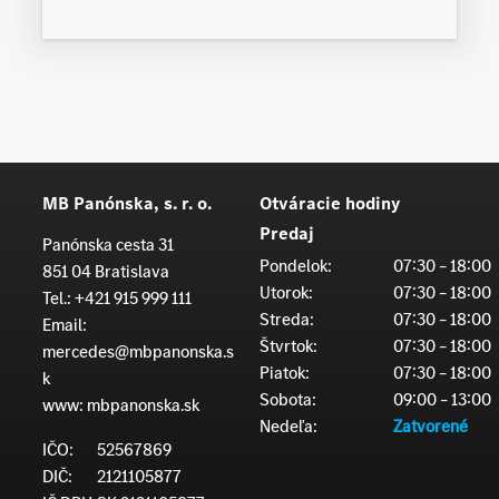
MB Panónska, s. r. o.
Otváracie hodiny
Predaj
Panónska cesta 31
Pondelok:
07:30 – 18:00
851 04 Bratislava
Utorok:
07:30 – 18:00
Tel.:
+421 915 999 111
Streda:
07:30 – 18:00
Email:
Štvrtok:
07:30 – 18:00
mercedes@mbpanonska.s
Piatok:
07:30 – 18:00
k
Sobota:
09:00 – 13:00
www:
mbpanonska.sk
Nedeľa:
Zatvorené
IČO:
52567869
DIČ:
2121105877