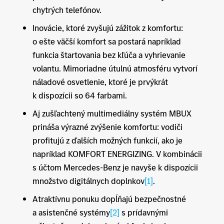
chytrých telefónov.
Inovácie, ktoré zvyšujú zážitok z komfortu:
o ešte väčší komfort sa postará napríklad
funkcia štartovania bez kľúča a vyhrievanie
volantu. Mimoriadne útulnú atmosféru vytvorí
náladové osvetlenie, ktoré je prvýkrát
k dispozícii so 64 farbami.
Aj zušľachtený multimediálny systém MBUX
prináša výrazné zvýšenie komfortu: vodiči
profitujú z ďalších možných funkcií, ako je
napríklad KOMFORT ENERGIZING. V kombinácii
s účtom Mercedes-Benz je navyše k dispozícii
množstvo digitálnych doplnkov
[1]
.
Atraktívnu ponuku dopĺňajú bezpečnostné
a asistenčné systémy
[2]
s prídavnými