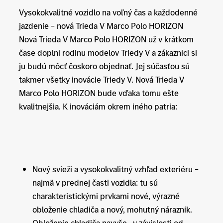
Vysokokvalitné vozidlo na voľný čas a každodenné
jazdenie – nová Trieda V Marco Polo HORIZON
Nová Trieda V Marco Polo HORIZON už v krátkom
čase doplní rodinu modelov Triedy V a zákazníci si
ju budú môcť čoskoro objednať. Jej súčasťou sú
takmer všetky inovácie Triedy V. Nová Trieda V
Marco Polo HORIZON bude vďaka tomu ešte
kvalitnejšia. K inováciám okrem iného patria:
Nový svieži a vysokokvalitný vzhľad exteriéru –
najmä v prednej časti vozidla: tu sú
charakteristickými prvkami nové, výrazné
obloženie chladiča a nový, mohutný nárazník.
Obloženie chladiča navyše, v závislosti od