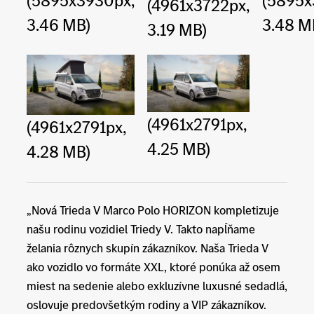
(5895x3930px,
(5895x
(4961x3722px,
3.46 MB)
3.48 M
3.19 MB)
(4961x2791px,
(4961x2791px,
4.25 MB)
4.28 MB)
„Nová Trieda V Marco Polo HORIZON kompletizuje
našu rodinu vozidiel Triedy V. Takto napĺňame
želania rôznych skupín zákazníkov. Naša Trieda V
ako vozidlo vo formáte XXL, ktoré ponúka až osem
miest na sedenie alebo exkluzívne luxusné sedadlá,
oslovuje predovšetkým rodiny a VIP zákazníkov.