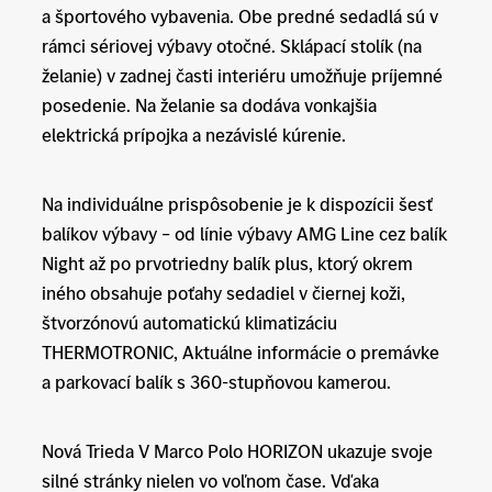
a športového vybavenia. Obe predné sedadlá sú v
rámci sériovej výbavy otočné. Sklápací stolík (na
želanie) v zadnej časti interiéru umožňuje príjemné
posedenie. Na želanie sa dodáva vonkajšia
elektrická prípojka a nezávislé kúrenie.
Na individuálne prispôsobenie je k dispozícii šesť
balíkov výbavy – od línie výbavy AMG Line cez balík
Night až po prvotriedny balík plus, ktorý okrem
iného obsahuje poťahy sedadiel v čiernej koži,
štvorzónovú automatickú klimatizáciu
THERMOTRONIC, Aktuálne informácie o premávke
a parkovací balík s 360-stupňovou kamerou.
Nová Trieda V Marco Polo HORIZON ukazuje svoje
silné stránky nielen vo voľnom čase. Vďaka