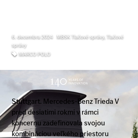
aj voľný čas
6. decembra 2024
|
MBSK Tlačové správy
,
Tlačové
správy
MARCO POLO
Stuttgart. Mercedes-Benz Trieda V
pred desiatimi rokmi v rámci
koncernu zadefinovala svojou
kombináciou veľkého priestoru