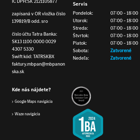
IČ DPH:
SK 2121105877
Servis
Pondelok:
07:00 – 18:00
zapísaná v OR vložka číslo
Utorok:
07:00 – 18:00
139819/B odd. sro
Streda:
07:00 – 18:00
číslo účtu Tatra Banka:
Štvrtok:
07:00 – 18:00
SK13 1100 0000 0029
Piatok:
07:00 – 18:00
4307 5330
Sobota:
Zatvorené
Swift kód: TATRSKBX
Nedeľa:
Zatvorené
faktury.mbpan@mbpanon
ska.sk
Kde nás nájdete?
Google Maps navigácia
Waze navigácia