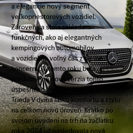
a elegancie nový segment
veľkopriestorových vozidiel.
Zároveň sa stala základom
funkčných, ako aj elegantných
kempingových automobilov
a vozidiel na voľný čas z dielne
koncernu. V tomto roku bola
predstavená nová verzia tohto
úspešného modelu. Aktuálna
Trieda V dvíha latku komfortu a štýlu
na celkom novú úroveň. Krátko po
svojom uvedení na trh na začiatku
roka 2024 už nasledovala nová