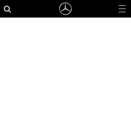
Nový model HORIZON
– najnovšia Trieda V
Marco Polo je
vysokokvalitné
všestranné vozidlo na
každodenné jazdenie