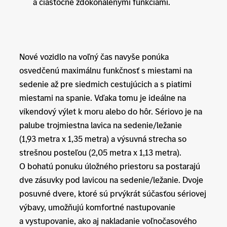
a čiastočne zdokonalenými funkciami.
Nové vozidlo na voľný čas navyše ponúka
osvedčenú maximálnu funkčnosť s miestami na
sedenie až pre siedmich cestujúcich a s piatimi
miestami na spanie. Vďaka tomu je ideálne na
víkendový výlet k moru alebo do hôr. Sériovo je na
palube trojmiestna lavica na sedenie/ležanie
(1,93 metra x 1,35 metra) a výsuvná strecha so
strešnou posteľou (2,05 metra x 1,13 metra).
O bohatú ponuku úložného priestoru sa postarajú
dve zásuvky pod lavicou na sedenie/ležanie. Dvoje
posuvné dvere, ktoré sú prvýkrát súčasťou sériovej
výbavy, umožňujú komfortné nastupovanie
a vystupovanie, ako aj nakladanie voľnočasového