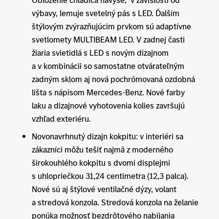
výbavy, lemuje svetelný pás s LED. Ďalším
štýlovým zvýrazňujúcim prvkom sú adaptívne
svetlomety MULTIBEAM LED. V zadnej časti
žiaria svietidlá s LED s novým dizajnom
a v kombinácii so samostatne otvárateľným
zadným sklom aj nová pochrómovaná ozdobná
lišta s nápisom Mercedes-Benz. Nové farby
laku a dizajnové vyhotovenia kolies završujú
vzhľad exteriéru.
Novonavrhnutý dizajn kokpitu: v interiéri sa
zákazníci môžu tešiť najmä z moderného
širokouhlého kokpitu s dvomi displejmi
s uhlopriečkou 31,24 centimetra (12,3 palca).
Nové sú aj štýlové ventilačné dýzy, volant
a stredová konzola. Stredová konzola na želanie
ponúka možnosť bezdrôtového nabíjania