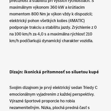
precíznosť a stabilitu pri vyšších rýchlostiach. S
maximálnym výkonom 360 kW a krútiacim
momentom 800 Nm je výkon vždy k dispozícii;
elektrický pohon všetkých kolies (4MATIC)
podporuje trakciu a stabilitu jazdy. Zrýchlenie z 0
na 100 km/h za 4,0 s a maximálna rýchlosť 210
km/h podčiarkujú dynamický charakter vozidla.
Dizajn: ikonická prítomnosť so siluetou kupé
Svojím dizajnom je prvý elektrický sedan Triedy C
emocionálnym vyjadrením z každej perspektívy.
Výrazné športové proporcie ho robia
nezameniteľným. Nízka, plochá predná časť s