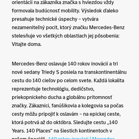
orientácii na zákazníka značka s hviezdou vždy
formovala budúcnosť mobility. Výsledok ďaleko
presahuje technické úspechy – vytvára
nezameniteľný pocit, ktorý značku Mercedes-Benz
stelesňuje vo všetkých oblastiach jej pôsobenia:
Vitajte doma.
Mercedes-Benz oslavuje 140 rokov inovácií a tri
nové sedany Triedy S posiela na transkontinentálnu
cestu do 140 cieľov po celom svete. Každá lokalita
reprezentuje technológiu, dedičstvo,
priekopníckeho ducha a globálnu prítomnosť
značky. Zákazníci, fanúšikovia a kolegovia sa počas
cesty môžu pripojiť k oslavám – na epickej ceste,
ktorá potrvá až do októbra. Sledujte cestu „140
Years. 140 Places“ na šiestich kontinentoch v
našom špeciáli „
140 rokov inovácií | Mercedes-