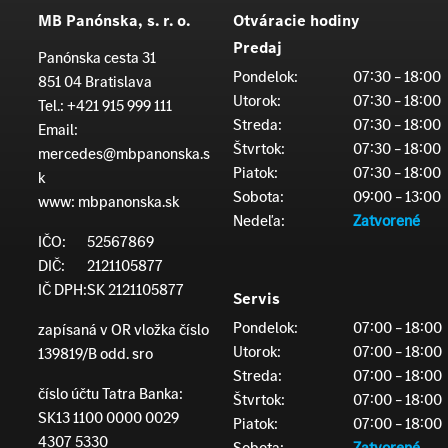
MB Panónska, s. r. o.
Otváracie hodiny
Predaj
Panónska cesta 31
Pondelok:
07:30 – 18:00
851 04 Bratislava
Utorok:
07:30 – 18:00
Tel.:
+421 915 999 111
Streda:
07:30 – 18:00
Email:
Štvrtok:
07:30 – 18:00
mercedes@mbpanonska.s
Piatok:
07:30 – 18:00
k
Sobota:
09:00 – 13:00
www:
mbpanonska.sk
Nedeľa:
Zatvorené
IČO:
52567869
DIČ:
2121105877
IČ DPH:
SK 2121105877
Servis
Pondelok:
07:00 – 18:00
zapísaná v OR vložka číslo
Utorok:
07:00 – 18:00
139819/B odd. sro
Streda:
07:00 – 18:00
číslo účtu Tatra Banka:
Štvrtok:
07:00 – 18:00
SK13 1100 0000 0029
Piatok:
07:00 – 18:00
4307 5330
Sobota:
Zatvorené