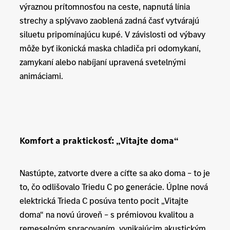
výraznou prítomnosťou na ceste, napnutá línia
strechy a splývavo zaoblená zadná časť vytvárajú
siluetu pripomínajúcu kupé. V závislosti od výbavy
môže byť ikonická maska chladiča pri odomykaní,
zamykaní alebo nabíjaní upravená svetelnými
animáciami.
Komfort a praktickosť: „Vitajte doma“
Nastúpte, zatvorte dvere a cíťte sa ako doma – to je
to, čo odlišovalo Triedu C po generácie. Úplne nová
elektrická Trieda C posúva tento pocit „Vitajte
doma“ na novú úroveň – s prémiovou kvalitou a
remeselným spracovaním, vynikajúcim akustickým