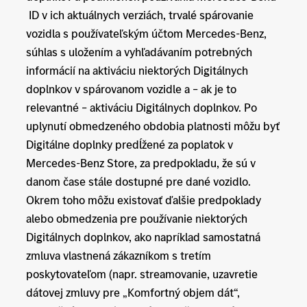
ID v ich aktuálnych verziách, trvalé spárovanie
vozidla s používateľským účtom Mercedes-Benz,
súhlas s uložením a vyhľadávaním potrebných
informácií na aktiváciu niektorých Digitálnych
doplnkov v spárovanom vozidle a – ak je to
relevantné – aktiváciu Digitálnych doplnkov. Po
uplynutí obmedzeného obdobia platnosti môžu byť
Digitálne doplnky predĺžené za poplatok v
Mercedes-Benz Store, za predpokladu, že sú v
danom čase stále dostupné pre dané vozidlo.
Okrem toho môžu existovať ďalšie predpoklady
alebo obmedzenia pre používanie niektorých
Digitálnych doplnkov, ako napríklad samostatná
zmluva vlastnená zákazníkom s tretím
poskytovateľom (napr. streamovanie, uzavretie
dátovej zmluvy pre „Komfortný objem dát“,