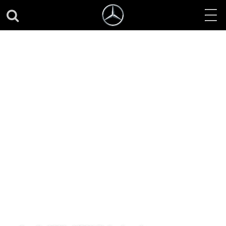
Nanovo definuje
segment: Nový
elektrický Mercedes-
Benz Triedy C je
možné objednať