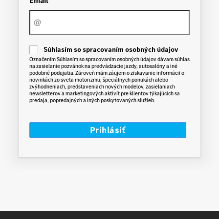
Email
C
Súhlasím so spracovaním osobných údajov
o
Označením Súhlasím so spracovaním osobných údajov dávam súhlas
n
na zasielanie pozvánok na predvádzacie jazdy, autosalóny a iné
s
podobné podujatia. Zároveň mám záujem o získavanie informácií o
e
novinkách zo sveta motorizmu, špeciálnych ponukách alebo
n
zvýhodneniach, predstaveniach nových modelov, zasielaniach
t
newsletterov a marketingových aktivít pre klientov týkajúcich sa
predaja, popredajných a iných poskytovaných služieb.