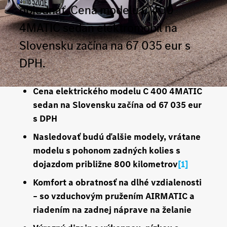
objednať. Cena modelu C 400
4MATIC sedan elektromobil na
Slovensku začína na 67 035 eur s
DPH.
Cena elektrického modelu C 400 4MATIC
sedan na Slovensku začína od 67 035 eur
s DPH
Nasledovať budú ďalšie modely, vrátane
modelu s pohonom zadných kolies s
dojazdom približne 800 kilometrov
[1]
Komfort a obratnosť na dlhé vzdialenosti
– so vzduchovým pružením AIRMATIC a
riadením na zadnej náprave na želanie