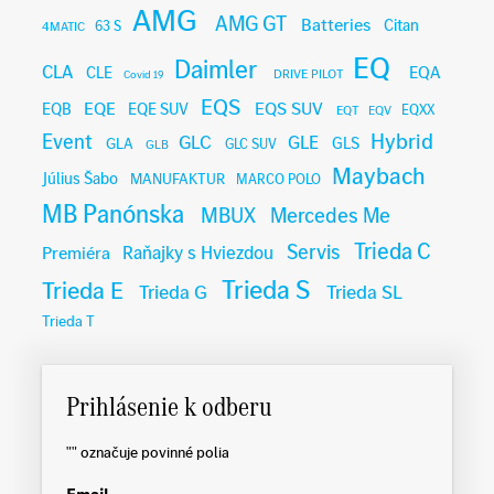
AMG
AMG GT
Batteries
Citan
63 S
4MATIC
EQ
Daimler
CLA
EQA
CLE
DRIVE PILOT
Covid 19
EQS
EQE
EQS SUV
EQB
EQE SUV
EQXX
EQT
EQV
Hybrid
Event
GLC
GLE
GLA
GLS
GLC SUV
GLB
Maybach
Július Šabo
MANUFAKTUR
MARCO POLO
MB Panónska
MBUX
Mercedes Me
Trieda C
Servis
Raňajky s Hviezdou
Premiéra
Trieda S
Trieda E
Trieda G
Trieda SL
Trieda T
Prihlásenie k odberu
"
" označuje povinné polia