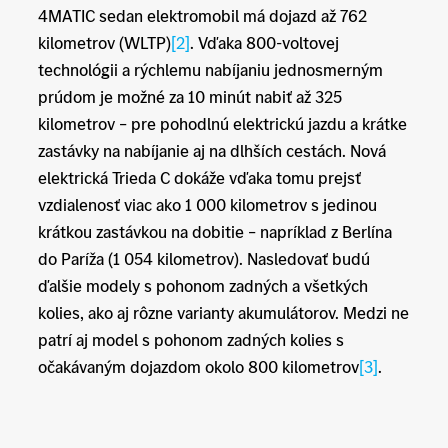
4MATIC sedan elektromobil má dojazd až 762
kilometrov (WLTP)
[2]
. Vďaka 800-voltovej
technológii a rýchlemu nabíjaniu jednosmerným
prúdom je možné za 10 minút nabiť až 325
kilometrov – pre pohodlnú elektrickú jazdu a krátke
zastávky na nabíjanie aj na dlhších cestách. Nová
elektrická Trieda C dokáže vďaka tomu prejsť
vzdialenosť viac ako 1 000 kilometrov s jedinou
krátkou zastávkou na dobitie – napríklad z Berlína
do Paríža (1 054 kilometrov). Nasledovať budú
ďalšie modely s pohonom zadných a všetkých
kolies, ako aj rôzne varianty akumulátorov. Medzi ne
patrí aj model s pohonom zadných kolies s
očakávaným dojazdom okolo 800 kilometrov
[3]
.