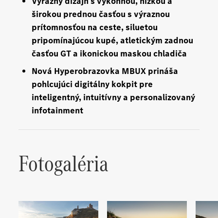
Výrazný dizajn s výkonnou, nízkou a
širokou prednou časťou s výraznou
prítomnosťou na ceste, siluetou
pripomínajúcou kupé, atletickým zadnou
časťou GT a ikonickou maskou chladiča
Nová Hyperobrazovka MBUX prináša
pohlcujúci digitálny kokpit pre
inteligentný, intuitívny a personalizovaný
infotainment
Fotogaléria