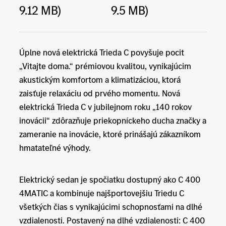
9.12 MB)
9.5 MB)
Úplne nová elektrická Trieda C povyšuje pocit
„Vitajte doma.“ prémiovou kvalitou, vynikajúcim
akustickým komfortom a klimatizáciou, ktorá
zaisťuje relaxáciu od prvého momentu. Nová
elektrická Trieda C v jubilejnom roku „140 rokov
inovácii“ zdôrazňuje priekopníckeho ducha značky a
zameranie na inovácie, ktoré prinášajú zákazníkom
hmatateľné výhody.
Elektrický sedan je spočiatku dostupný ako C 400
4MATIC a kombinuje najšportovejšiu Triedu C
všetkých čias s vynikajúcimi schopnosťami na dlhé
vzdialenosti. Postavený na dlhé vzdialenosti: C 400