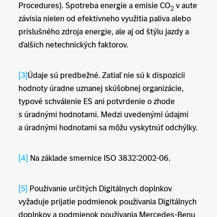
Procedures). Spotreba energie a emisie CO
v aute
2
závisia nielen od efektívneho využitia paliva alebo
príslušného zdroja energie, ale aj od štýlu jazdy a
ďalších netechnických faktorov.
[3]
Údaje sú predbežné. Zatiaľ nie sú k dispozícii
hodnoty úradne uznanej skúšobnej organizácie,
typové schválenie ES ani potvrdenie o zhode
s úradnými hodnotami. Medzi uvedenými údajmi
a úradnými hodnotami sa môžu vyskytnúť odchýlky.
[4]
Na základe smernice ISO 3832:2002-06.
[5]
Používanie určitých Digitálnych doplnkov
vyžaduje prijatie podmienok používania Digitálnych
doplnkov a podmienok používania Mercedes-Benu