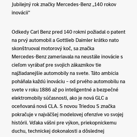
Jubilejný rok značky Mercedes-Benz „140 rokov
inovácií“
Odkedy Carl Benz pred 140 rokmi požiadal o patent
na prvý automobil a Gottlieb Daimler krátko nato
skonštruoval motorový koč, sa značka
Mercedes‑Benz zameriavala na neustále inovácie s
cieľom vyrábať pre svojich zákazníkov tie
najžiadanejšie automobily na svete. Táto ambícia
poháňala každú inováciu – od prvého automobilu na
svete v roku 1886 až po inteligentné a bezpečné
elektromobily súčasnosti, ako je nová GLC a
oceňovaná nová CLA. S novou Triedou S značka
pokračuje v najväčšej modelovej ofenzíve vo svojej
histórii. Vďaka vášni pre výkon, priekopníckemu
duchu, technickej dokonalosti a dôslednej