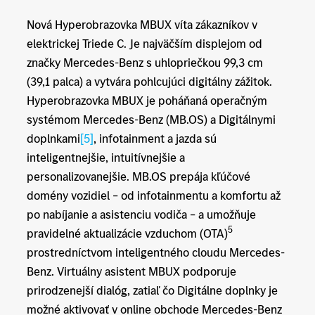
Nová Hyperobrazovka MBUX víta zákazníkov v
elektrickej Triede C. Je najväčším displejom od
značky Mercedes-Benz s uhlopriečkou 99,3 cm
(39,1 palca) a vytvára pohlcujúci digitálny zážitok.
Hyperobrazovka MBUX je poháňaná operačným
systémom Mercedes-Benz (MB.OS) a Digitálnymi
doplnkami
[5]
, infotainment a jazda sú
inteligentnejšie, intuitívnejšie a
personalizovanejšie. MB.OS prepája kľúčové
domény vozidiel – od infotainmentu a komfortu až
po nabíjanie a asistenciu vodiča – a umožňuje
5
pravidelné aktualizácie vzduchom (OTA)
prostredníctvom inteligentného cloudu Mercedes-
Benz. Virtuálny asistent MBUX podporuje
prirodzenejší dialóg, zatiaľ čo Digitálne doplnky je
možné aktivovať v online obchode Mercedes-Benz