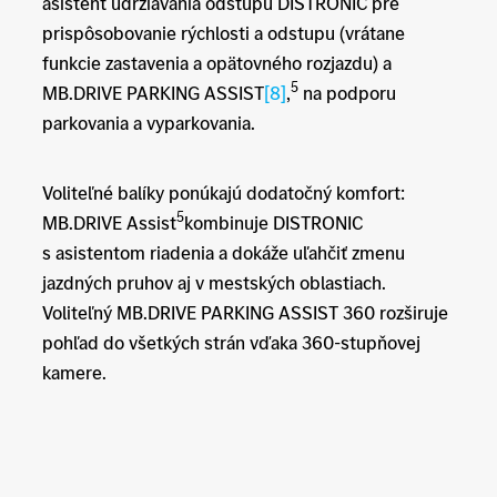
asistent udržiavania odstupu DISTRONIC pre
prispôsobovanie rýchlosti a odstupu (vrátane
funkcie zastavenia a opätovného rozjazdu) a
5
MB.DRIVE PARKING ASSIST
[8]
,
na podporu
parkovania a vyparkovania.
Voliteľné balíky ponúkajú dodatočný komfort:
5
MB.DRIVE Assist
kombinuje DISTRONIC
s asistentom riadenia a dokáže uľahčiť zmenu
jazdných pruhov aj v mestských oblastiach.
Voliteľný MB.DRIVE PARKING ASSIST 360 rozširuje
pohľad do všetkých strán vďaka 360-stupňovej
kamere.