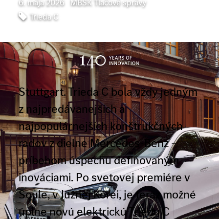
6. mája 2026
|
MBSK Tlačové správy
Trieda C
Stuttgart. Trieda C bola vždy jedným
z najpredávanejších a
najpopulárnejších konštrukčných
radov z dielne Mercedes-Benz –
príbehom úspechu definovaným
inováciami. Po svetovej premiére v
Soule, v Južnej Kórei, je teraz možné
úplne novú elektrickú Triedu C