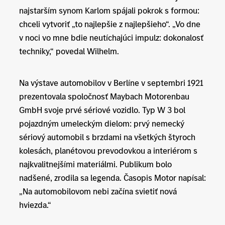
najstarším synom Karlom spájali pokrok s formou:
chceli vytvoriť „to najlepšie z najlepšieho“. „Vo dne
v noci vo mne bdie neutíchajúci impulz: dokonalosť
techniky,“ povedal Wilhelm.
Na výstave automobilov v Berlíne v septembri 1921
prezentovala spoločnosť Maybach Motorenbau
GmbH svoje prvé sériové vozidlo. Typ W 3 bol
pojazdným umeleckým dielom: prvý nemecký
sériový automobil s brzdami na všetkých štyroch
kolesách, planétovou prevodovkou a interiérom s
najkvalitnejšími materiálmi. Publikum bolo
nadšené, zrodila sa legenda. Časopis Motor napísal:
„Na automobilovom nebi začína svietiť nová
hviezda.“