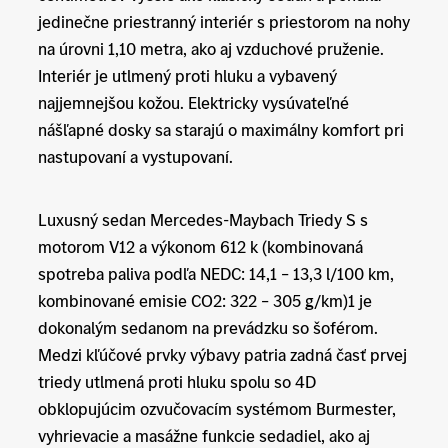
jedinečne priestranný interiér s priestorom na nohy
na úrovni 1,10 metra, ako aj vzduchové pruženie.
Interiér je utlmený proti hluku a vybavený
najjemnejšou kožou. Elektricky vysúvateľné
nášľapné dosky sa starajú o maximálny komfort pri
nastupovaní a vystupovaní.
Luxusný sedan Mercedes-Maybach Triedy S s
motorom V12 a výkonom 612 k (kombinovaná
spotreba paliva podľa NEDC: 14,1 – 13,3 l/100 km,
kombinované emisie CO2: 322 – 305 g/km)1 je
dokonalým sedanom na prevádzku so šoférom.
Medzi kľúčové prvky výbavy patria zadná časť prvej
triedy utlmená proti hluku spolu so 4D
obklopujúcim ozvučovacím systémom Burmester,
vyhrievacie a masážne funkcie sedadiel, ako aj