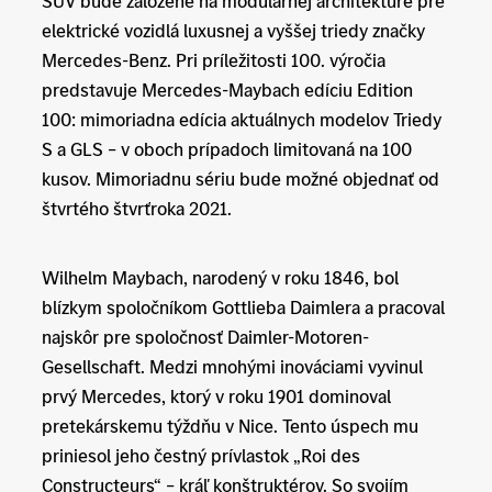
SUV bude založené na modulárnej architektúre pre
elektrické vozidlá luxusnej a vyššej triedy značky
Mercedes-Benz. Pri príležitosti 100. výročia
predstavuje Mercedes-Maybach edíciu Edition
100: mimoriadna edícia aktuálnych modelov Triedy
S a GLS – v oboch prípadoch limitovaná na 100
kusov. Mimoriadnu sériu bude možné objednať od
štvrtého štvrťroka 2021.
Wilhelm Maybach, narodený v roku 1846, bol
blízkym spoločníkom Gottlieba Daimlera a pracoval
najskôr pre spoločnosť Daimler-Motoren-
Gesellschaft. Medzi mnohými inováciami vyvinul
prvý Mercedes, ktorý v roku 1901 dominoval
pretekárskemu týždňu v Nice. Tento úspech mu
priniesol jeho čestný prívlastok „Roi des
Constructeurs“ – kráľ konštruktérov. So svojím