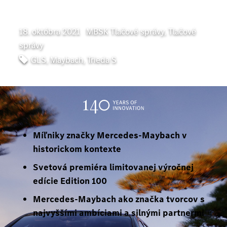
18. októbra 2021
|
MBSK Tlačové správy
,
Tlačové
správy
GLS
,
Maybach
,
Trieda S
Míľniky značky Mercedes-Maybach v
historickom kontexte
Svetová premiéra limitovanej výročnej
edície Edition 100
Mercedes-Maybach ako značka tvorcov s
najvyššími ambíciami a silnými partnermi