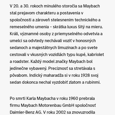
V 20. a 30. rokoch minulého storočia sa Maybach
stal prejavom charakteru a postavenia v
spoločnosti a zároveň stelesnením technického a
remeselného umenia – skrátka luxus šitý na mieru.
Králi, významné osoby z priemyselného odvetvia a
umelci sa odvtedy nechávali voziť v honosných
sedanoch a majestátnych limuzínach a po svete
cestovali v vkusných vozidlách typu kupé, kabriolet
a roadster. Každý model značky Maybach bol
jedinečne vybavený. Precíznosť sa stretávala s
pôvabom. Indický maharadža si v roku 1928 svoj
sedan dokonca nechal vyzdobiť zlatom a rubínmi.
Po smrti Karla Maybacha v roku 1960 prebrala
firmu Maybach Motorenbau GmbH spoločnosť
Daimler-Benz AG. V roku 2002 sa znovuzrodila