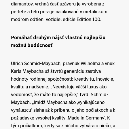
diamantov, vrchná časť uzáveru je vyrobená z
perlete a telo pera je nalakované v metalickom
modrom odtieni vozidiel edície Edition 100.
Pomáhať druhým nájsť vlastnú najlepšiu
možnú budúcnosť
Ulrich Schmid-Maybach, pravnuk Wilhelma a vnuk
Karla Maybacha už štvrtú generáciu zastáva
hodnoty rodinnej spoločnosti: kreativitu, inovácie,
kvalitu a nadšenie. „Neexistuje väčší luxus ako
vedomosť, že máte to najlepšie,“ tvrdí Schmid-
Maybach. „Imidž Maybacha ako ‚vynikajúceho
vynálezcu‘ siaha až k príbehu o jeho počiatkoch a k
požiadavke vysokej kvality ‚Made in Germany‘. K
tým počiatkom, kedy sa z ničoho vytváralo niečo, a