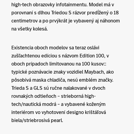
high-tech obrazovky infotainmentu. Model má v
porovnaní s dlhou Triedou S rázvor predĺžený o 18
centimetrov a po prvýkrát je vybavený aj náhonom
na všetky kolesá.
Existencia oboch modelov sa teraz oslávi
zušľachtenou edíciou s názvom Edition 100, v
oboch prípadoch limitovanou na 100 kusov::
typické poznávacie znaky vozidiel Maybach, ako
pôsobivá maska chladiča, nesú emblém značky.
Trieda S a GLS sú ručne nalakované v dvoch
rovnakých odtieňoch – strieborná high-
tech/nautická modrá – a vybavené koženým
interiérom vo vyhotovení designo krištáľová
biela/striebrosivá pearl.