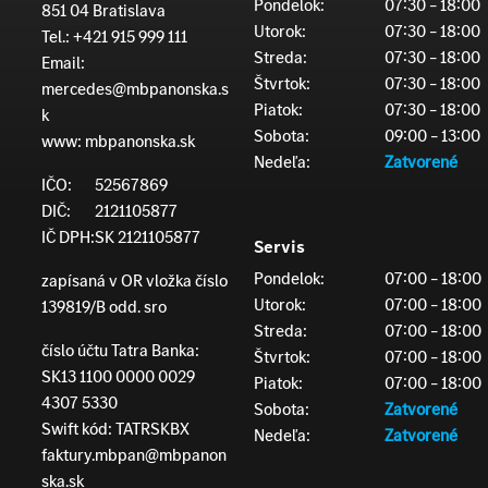
Pondelok:
07:30 – 18:00
851 04 Bratislava
Utorok:
07:30 – 18:00
Tel.:
+421 915 999 111
Streda:
07:30 – 18:00
Email:
Štvrtok:
07:30 – 18:00
mercedes@mbpanonska.s
Piatok:
07:30 – 18:00
k
Sobota:
09:00 – 13:00
www:
mbpanonska.sk
Nedeľa:
Zatvorené
IČO:
52567869
DIČ:
2121105877
IČ DPH:
SK 2121105877
Servis
Pondelok:
07:00 – 18:00
zapísaná v OR vložka číslo
Utorok:
07:00 – 18:00
139819/B odd. sro
Streda:
07:00 – 18:00
číslo účtu Tatra Banka:
Štvrtok:
07:00 – 18:00
SK13 1100 0000 0029
Piatok:
07:00 – 18:00
4307 5330
Sobota:
Zatvorené
Swift kód: TATRSKBX
Nedeľa:
Zatvorené
faktury.mbpan@mbpanon
ska.sk