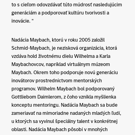
to s cieľom odovzdávať túto múdrosť nasledujúcim
generáciám a podporovať kultúru tvorivosti a
inovácie. “
Nadácia Maybach, ktorú v roku 2005 založil
Schmid-Maybach, je nezisková organizácia, ktorá
vzdáva hold životnému dielu Wilhelma a Karla
Maybachovcov, napríklad virtuálnym múzeom
Maybach. Okrem toho podporuje novú generáciu
inovátorov prostredníctvom mentorských
programov. Wilhelm Maybach bol podporovaný
Gottliebom Daimlerom, z čoho vznikla myšlienka
konceptu mentoringu. Nadácia Maybach sa bude
zameriavať na mimoriadne nadaných mladých ľudí,
u ktorých sa vyvinul špeciálny talent v konkrétnej
oblasti. Nadácia Maybach pôsobí v mnohých