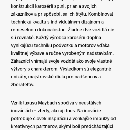
konštrukcii karosérií splnil priania svojich
zákazníkov a prispôsobil sa ich štýlu. Kombinoval
technickú kvalitu s individuálnym dizajnom a
remeselnou dokonalosťou. Žiadne dve vozidlá nie
sú rovnaké. Každý výrobca karosérií dopĺňa
vynikajúcu techniku podvozku a motorov vďaka
kvalitnej výbave a ručne vyrobeným nadstavbám.
Zákazníci vnímajú svoje vozidlá ako svoje vlastné
výtvory s charakterom. Výsledkom sú elegantné
unikáty, majstrovské diela pre nadšencov a
zberateľov.
Vznik luxusu Maybach spočíva v neustálych
inováciách – vtedy, ako aj dnes. Na inovácie
potrebuje človek inšpiráciu a vonkajšie impulzy od
kreatívnych partnerov, akými boli predchádzajúci