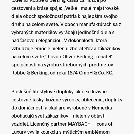
cestovaní a kráse spája: „Veľké i malé majstrovské
diela oboch spoločností patria k najlepším svojho
druhu na celom svete. V oboch manufaktúrach sa z
vybraných materiálov vyrábajú jedinečné diela s
nadčasovou eleganciou. V dokonalosti, ktorá
vzbudzuje emócie nielen u zberateľov a zákazníkov
na celom svete,“ hovorí Oliver Berking, konateľ
spoločnosti na výrobu strieborných predmetov
Robbe & Berking, od roku 1874 GmbH & Co. KG.
Príslušné lifestylové doplnky, ako exkluzívne
cestovné tašky, kožené výrobky, oblečenie, doplnky
do domácnosti a okuliare vyrobené v Nemecku
obohacujú svet zákazníkov – nielen v oblasti
vozidiel. Licenčný partner MAYBACH – Icons of
Luxury vyvíja kolekciu s mýtickým emblémom