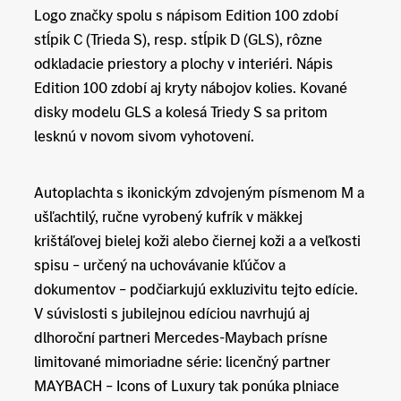
Logo značky spolu s nápisom Edition 100 zdobí
stĺpik C (Trieda S), resp. stĺpik D (GLS), rôzne
odkladacie priestory a plochy v interiéri. Nápis
Edition 100 zdobí aj kryty nábojov kolies. Kované
disky modelu GLS a kolesá Triedy S sa pritom
lesknú v novom sivom vyhotovení.
Autoplachta s ikonickým zdvojeným písmenom M a
ušľachtilý, ručne vyrobený kufrík v mäkkej
krištáľovej bielej koži alebo čiernej koži a a veľkosti
spisu – určený na uchovávanie kľúčov a
dokumentov – podčiarkujú exkluzivitu tejto edície.
V súvislosti s jubilejnou edíciou navrhujú aj
dlhoroční partneri Mercedes-Maybach prísne
limitované mimoriadne série: licenčný partner
MAYBACH – Icons of Luxury tak ponúka plniace