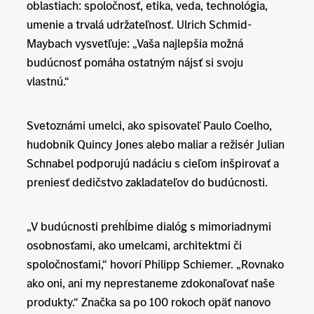
oblastiach: spoločnosť, etika, veda, technológia,
umenie a trvalá udržateľnosť. Ulrich Schmid-
Maybach vysvetľuje: „Vaša najlepšia možná
budúcnosť pomáha ostatným nájsť si svoju
vlastnú.“
Svetoznámi umelci, ako spisovateľ Paulo Coelho,
hudobník Quincy Jones alebo maliar a režisér Julian
Schnabel podporujú nadáciu s cieľom inšpirovať a
preniesť dedičstvo zakladateľov do budúcnosti.
„V budúcnosti prehĺbime dialóg s mimoriadnymi
osobnosťami, ako umelcami, architektmi či
spoločnosťami,“ hovorí Philipp Schiemer. „Rovnako
ako oni, ani my neprestaneme zdokonaľovať naše
produkty.“ Značka sa po 100 rokoch opäť nanovo