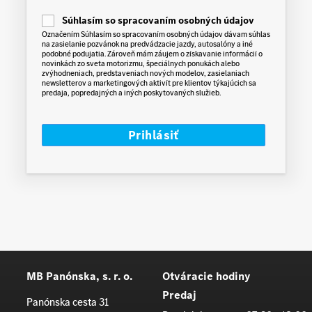
C
Súhlasím so spracovaním osobných údajov
o
Označením Súhlasím so spracovaním osobných údajov dávam súhlas
n
na zasielanie pozvánok na predvádzacie jazdy, autosalóny a iné
s
podobné podujatia. Zároveň mám záujem o získavanie informácií o
e
novinkách zo sveta motorizmu, špeciálnych ponukách alebo
n
zvýhodneniach, predstaveniach nových modelov, zasielaniach
t
newsletterov a marketingových aktivít pre klientov týkajúcich sa
predaja, popredajných a iných poskytovaných služieb.
MB Panónska, s. r. o.
Otváracie hodiny
Predaj
Panónska cesta 31