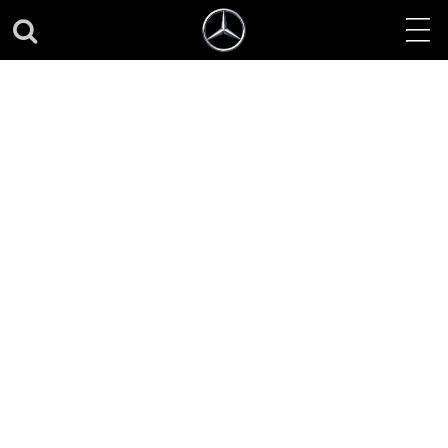
100 rokov výroby
vozidiel značky
Maybach: svetová
premiéra limitovanej
výročnej edície
Edition 100