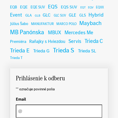
EQS
EQE
EQS SUV
EQB
EQE SUV
EQXX
EQT
EQV
Hybrid
Event
GLC
GLE
GLA
GLS
GLC SUV
GLB
Maybach
Július Šabo
MANUFAKTUR
MARCO POLO
MB Panónska
MBUX
Mercedes Me
Trieda C
Servis
Raňajky s Hviezdou
Premiéra
Trieda S
Trieda E
Trieda G
Trieda SL
Trieda T
Prihlásenie k odberu
"
" označuje povinné polia
Email