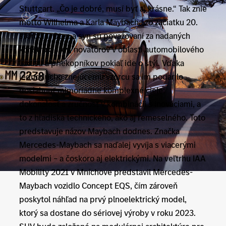
Stuttgart. „Čo je dobré, musí byť aj krásne.“ Tak znie
motto Wilhelma a Karla Maybacha zo začiatku 20.
storočia. Otec a syn sú považovaní za nadaných
konštruktérov, novátorov v oblasti automobilového
luxusu a priekopníkov pokiaľ ide o štýl. Vďaka
jednoducho znejúcemu vzorcu sa im podarilo
dosiahnuť mimoriadne komplexné ciele:
dokonalosť a zručnosť v kombinácii s inováciami, a
to z hľadiska technického, ako aj remeselného. Toto
predstavuje názov Maybach dodnes. Značka
Mercedes-Maybach sa naďalej vyvíja s viacerými
modelmi – a čoskoro aj elektrickými. Na veľtrhu IAA
Mobility 2021 v Mníchove predstavil Mercedes-
Maybach vozidlo Concept EQS, čím zároveň
poskytol náhľad na prvý plnoelektrický model,
ktorý sa dostane do sériovej výroby v roku 2023.