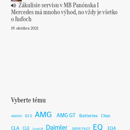
Zákulisie servisu v MB Panónska I
Mercedes má mnoho výhod, no vždy je všetko
o ľuďoch
19. októbra 2021
Vyberte tému
AMG
AMG GT
Batteries
Citan
63 S
4MATIC
EQ
Daimler
CLA
EQA
CLE
DRIVE PILOT
Covid 19