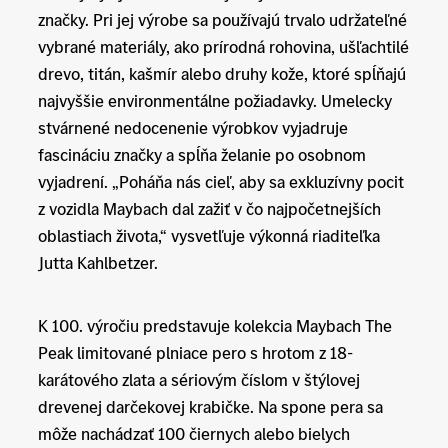
značky. Pri jej výrobe sa používajú trvalo udržateľné
vybrané materiály, ako prírodná rohovina, ušľachtilé
drevo, titán, kašmír alebo druhy kože, ktoré spĺňajú
najvyššie environmentálne požiadavky. Umelecky
stvárnené nedocenenie výrobkov vyjadruje
fascináciu značky a spĺňa želanie po osobnom
vyjadrení. „Poháňa nás cieľ, aby sa exkluzívny pocit
z vozidla Maybach dal zažiť v čo najpočetnejších
oblastiach života,“ vysvetľuje výkonná riaditeľka
Jutta Kahlbetzer.
K 100. výročiu predstavuje kolekcia Maybach The
Peak limitované plniace pero s hrotom z 18-
karátového zlata a sériovým číslom v štýlovej
drevenej darčekovej krabičke. Na spone pera sa
môže nachádzať 100 čiernych alebo bielych