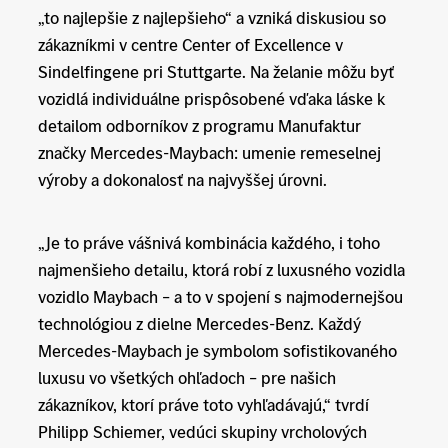
„to najlepšie z najlepšieho“ a vzniká diskusiou so
zákazníkmi v centre Center of Excellence v
Sindelfingene pri Stuttgarte. Na želanie môžu byť
vozidlá individuálne prispôsobené vďaka láske k
detailom odborníkov z programu Manufaktur
značky Mercedes-Maybach: umenie remeselnej
výroby a dokonalosť na najvyššej úrovni.
„Je to práve vášnivá kombinácia každého, i toho
najmenšieho detailu, ktorá robí z luxusného vozidla
vozidlo Maybach – a to v spojení s najmodernejšou
technológiou z dielne Mercedes-Benz. Každý
Mercedes-Maybach je symbolom sofistikovaného
luxusu vo všetkých ohľadoch – pre našich
zákazníkov, ktorí práve toto vyhľadávajú,“ tvrdí
Philipp Schiemer, vedúci skupiny vrcholových