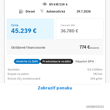
85 kW
/
116 k
Diesel
Automatická
29.7.2026
Cena
Cena bez DPH
45.239 €
36.780 €
774 €
Obľúbené financovanie
mesačne
Ušetríte 11.310€
Predvádzacie vozidlá
Odpočet DPH
Spotreba
5.5
l/100km
Dojazd na palivo
782
km
Emisie CO
kombinované
144
g/km
2
Zobraziť ponuku
0658000153