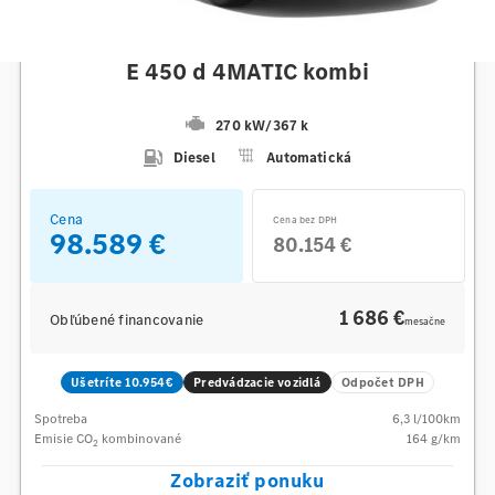
Mercedes-Benz
E 450 d 4MATIC kombi
270 kW
/
367 k
Diesel
Automatická
Cena
Cena bez DPH
98.589 €
80.154 €
1 686 €
Obľúbené financovanie
mesačne
Ušetríte 10.954€
Predvádzacie vozidlá
Odpočet DPH
Spotreba
6,3
l/100km
Emisie CO
kombinované
164
g/km
2
Zobraziť ponuku