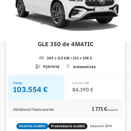
Mercedes-Benz
GLE 350 de 4MATIC
245 + 115 kW
/
333 + 156 k
Hybridný
Automatická
Cena
Cena bez DPH
103.554 €
84.190 €
1 771 €
Obľúbené financovanie
mesačne
Ušetríte 11.506€
Predvádzacie vozidlá
Odpočet DPH