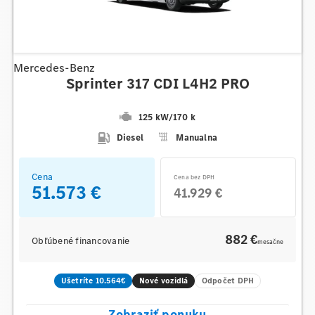
Mercedes-Benz
Sprinter 317 CDI L4H2 PRO
125 kW
/
170 k
Diesel
Manualna
Cena
Cena bez DPH
51.573 €
41.929 €
882 €
Obľúbené financovanie
mesačne
Ušetríte 10.564€
Nové vozidlá
Odpočet DPH
Zobraziť ponuku