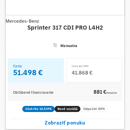
Mercedes-Benz
Sprinter 317 CDI PRO L4H2
Manualna
Cena
Cena bez DPH
51.498 €
41.868 €
881 €
Obľúbené financovanie
mesačne
Ušetríte 10.549€
Nové vozidlá
Odpočet DPH
Zobraziť ponuku