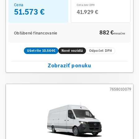
Cena
Cena bez DPH
51.573 €
41.929 €
882 €
Obľúbené financovanie
mesačne
Ušetríte 10.564€
Nové vozidlá
Odpočet DPH
Zobraziť ponuku
7658010079