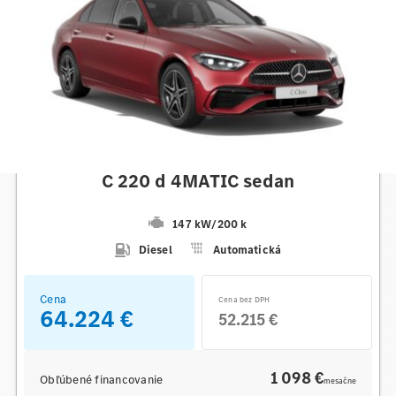
Mercedes-Benz
C 220 d 4MATIC sedan
147 kW
/
200 k
Diesel
Automatická
Cena
Cena bez DPH
64.224 €
52.215 €
1 098 €
Obľúbené financovanie
mesačne