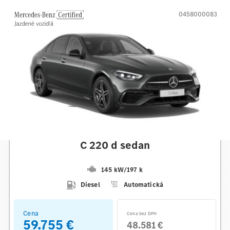
0458000083
Mercedes-Benz
C 220 d sedan
145 kW
/
197 k
Diesel
Automatická
Cena
Cena bez DPH
59.755 €
48.581 €