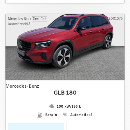
0458001075
Mercedes-Benz
GLB 180
100 kW
/
136 k
Benzín
Automatická