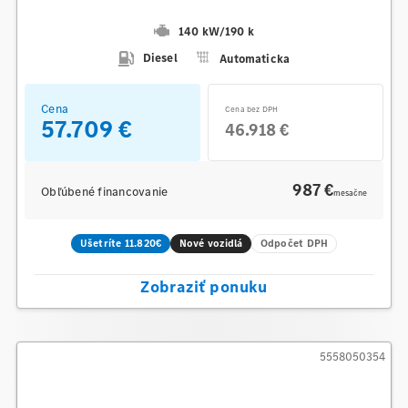
140 kW
/
190 k
Diesel
Automaticka
Cena
Cena bez DPH
57.709 €
46.918 €
987 €
Obľúbené financovanie
mesačne
Ušetríte 11.820€
Nové vozidlá
Odpočet DPH
Zobraziť ponuku
5558050354