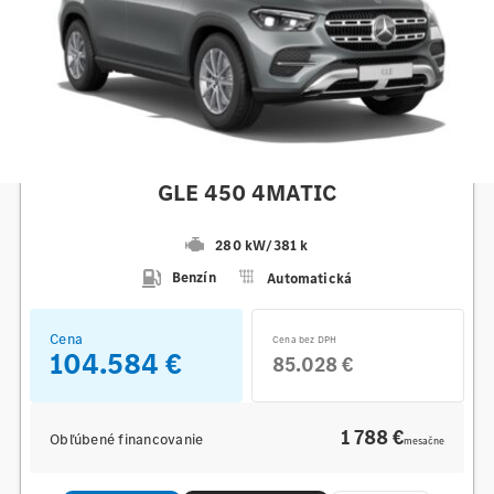
Mercedes-Benz
GLE 450 4MATIC
280 kW
/
381 k
Benzín
Automatická
Cena
Cena bez DPH
104.584 €
85.028 €
1 788 €
Obľúbené financovanie
mesačne