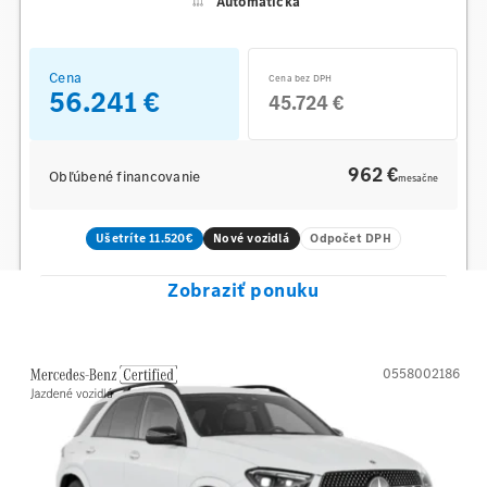
Automaticka
Cena
Cena bez DPH
56.241 €
45.724 €
962 €
Obľúbené financovanie
mesačne
Ušetríte 11.520€
Nové vozidlá
Odpočet DPH
Zobraziť ponuku
0558002186