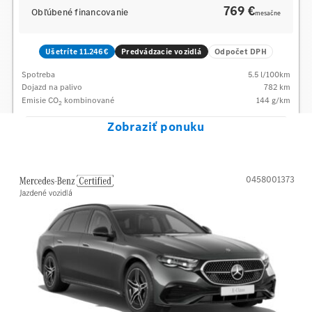
769 €
Obľúbené financovanie
mesačne
Ušetríte 11.246€
Predvádzacie vozidlá
Odpočet DPH
Spotreba
5.5
l/100km
Dojazd na palivo
782
km
Emisie CO
kombinované
144
g/km
2
Zobraziť ponuku
0458001373