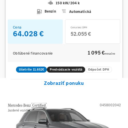
150 kW
/
204 k
Benzín
Automatická
Cena
Cena bez DPH
64.028 €
52.055 €
1 095 €
Obľúbené financovanie
mesačne
Ušetríte 11.652€
Predvádzacie vozidlá
Odpočet DPH
Zobraziť ponuku
0458002042