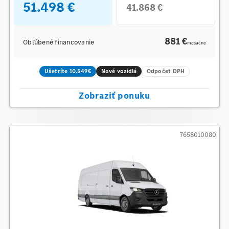
51.498 €
41.868 €
881 €
Obľúbené financovanie
mesačne
Ušetríte 10.549€
Nové vozidlá
Odpočet DPH
Zobraziť ponuku
7658010080