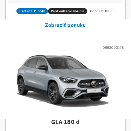
Ušetríte 11.334€
Predvádzacie vozidlá
Odpočet DPH
Zobraziť ponuku
0658000158
Mercedes-Benz
GLA 180 d