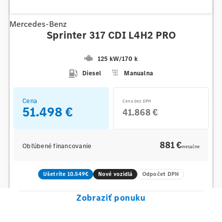
Mercedes-Benz
Sprinter 317 CDI L4H2 PRO
125 kW
/
170 k
Diesel
Manualna
Cena
Cena bez DPH
51.498 €
41.868 €
881 €
Obľúbené financovanie
mesačne
Ušetríte 10.549€
Nové vozidlá
Odpočet DPH
Zobraziť ponuku