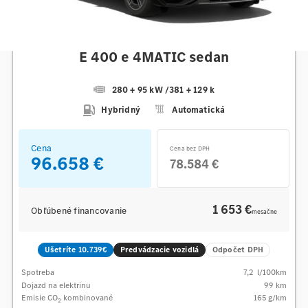
Mercedes-Benz
E 400 e 4MATIC sedan
280 + 95 kW
/
381 + 129 k
Hybridný
Automatická
Cena
Cena bez DPH
96.658 €
78.584 €
1 653 €
Obľúbené financovanie
mesačne
Ušetríte 10.739€
Predvádzacie vozidlá
Odpočet DPH
Spotreba
7,2
l/100km
Dojazd na elektrinu
99 km
Emisie CO
kombinované
165
g/km
2