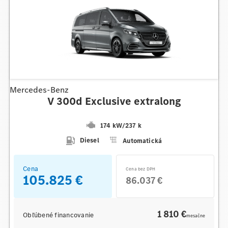
Mercedes-Benz
V 300d Exclusive extralong
174 kW
/
237 k
Diesel
Automatická
Cena
Cena bez DPH
105.825 €
86.037 €
1 810 €
Obľúbené financovanie
mesačne