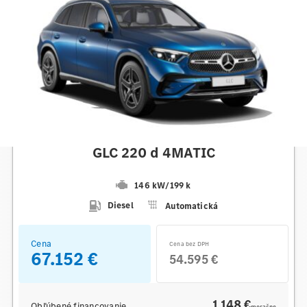
Mercedes-Benz
GLC 220 d 4MATIC
146 kW
/
199 k
Diesel
Automatická
Cena
Cena bez DPH
67.152 €
54.595 €
1 148 €
Obľúbené financovanie