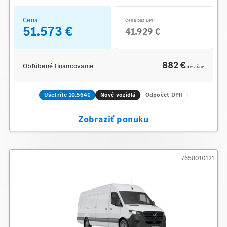
Cena
Cena bez DPH
51.573 €
41.929 €
882 €
Obľúbené financovanie
mesačne
Ušetríte 10.564€
Nové vozidlá
Odpočet DPH
Zobraziť ponuku
7658010121