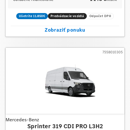
mesačne
Ušetríte 11.850€
Predvádzacie vozidlá
Odpočet DPH
Zobraziť ponuku
7558010305
Mercedes-Benz
Sprinter 319 CDI PRO L3H2