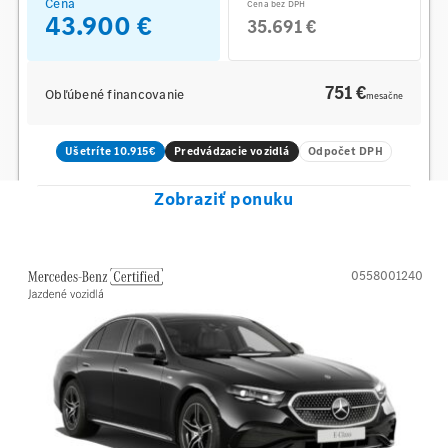
Cena
Cena bez DPH
43.900 €
35.691 €
751 €
Obľúbené financovanie
mesačne
Ušetríte 10.915€
Predvádzacie vozidlá
Odpočet DPH
Zobraziť ponuku
0558001240