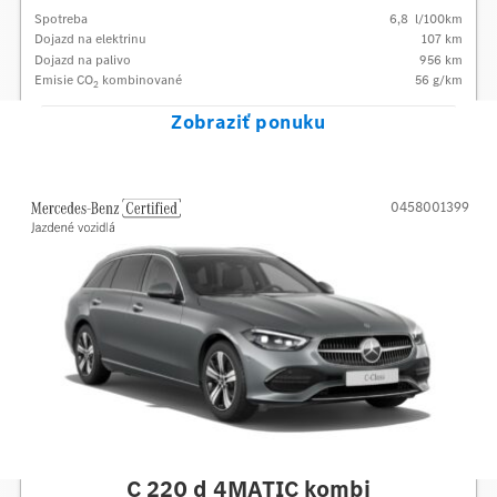
Spotreba
6,8
l/100km
Dojazd na elektrinu
107 km
Dojazd na palivo
956
km
Emisie CO
kombinované
56
g/km
2
Zobraziť ponuku
0458001399
Mercedes-Benz
C 220 d 4MATIC kombi