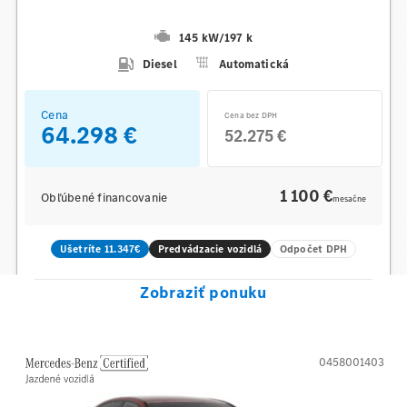
145 kW
/
197 k
Diesel
Automatická
Cena
Cena bez DPH
64.298 €
52.275 €
1 100 €
Obľúbené financovanie
mesačne
Ušetríte 11.347€
Predvádzacie vozidlá
Odpočet DPH
Zobraziť ponuku
0458001403