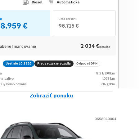
Diesel
Automatická
a
Cena bez DPH
18.959 €
96.715 €
2 034 €
úbené financovanie
mesačne
Ušetríte 10.332€
Predvádzacie vozidlá
Odpočet DPH
ba
8.2
l/100km
na palivo
1037
km
 CO
kombinované
216
g/km
2
Zobraziť ponuku
0658040004