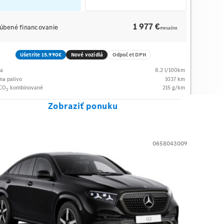
1 977 €
úbené financovanie
mesačne
Ušetríte 15.990€
Nové vozidlá
Odpočet DPH
ba
8.2
l/100km
na palivo
1037
km
 CO
kombinované
215
g/km
2
Zobraziť ponuku
0658043009