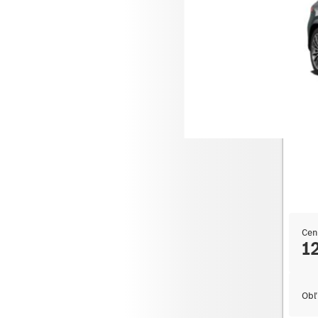
Merce
Cen
1
Obľ