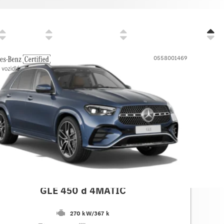
Cena
Zvýhodnenie
Prvé prihlásenie
0558001469
des-Benz
GLE 450 d 4MATIC
270 kW
/
367 k