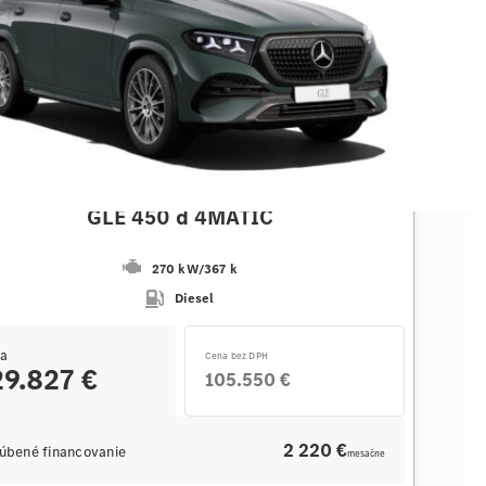
des-Benz
GLE 450 d 4MATIC
270 kW
/
367 k
Diesel
a
Cena bez DPH
29.827 €
105.550 €
2 220 €
úbené financovanie
mesačne