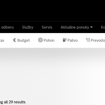
k odberu
Služby
Servis
Aktuálne ponuky
Ko
tav
Budget
Pohon
Palivo
Prevodo
g all 29 results