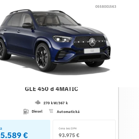
0558001563
des-Benz
GLE 450 d 4MATIC
270 kW
/
367 k
Diesel
Automatická
a
Cena bez DPH
15.589 €
93.975 €