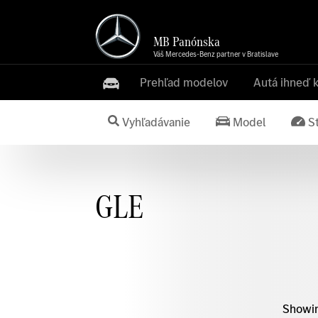
MB Panónska
Váš Mercedes-Benz partner v Bratislave
Prehľad modelov
Autá ihneď 
Vyhľadávanie
Model
S
GLE
Showin