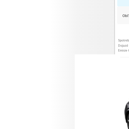
Obľ
Spotre
Dojazd 
Emisie