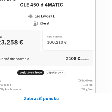
GLE 450 d 4MATIC
270 kW
/
367 k
Diesel
a
Cena bez DPH
23.258 €
100.210 €
2 108 €
úbené financovanie
mesačne
Vozidlá vo výrobe
Odpočet DPH
ba
7.6
l/100km
na palivo
1118
km
 CO
kombinované
199
g/km
2
Zobraziť ponuku