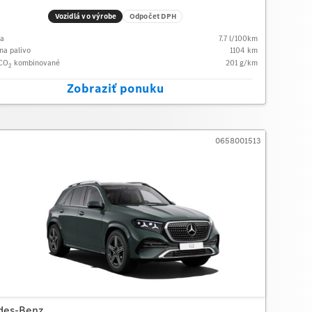
Vozidlá vo výrobe
Odpočet DPH
ba
7.7
l/100km
na palivo
1104
km
 CO
kombinované
201
g/km
2
Zobraziť ponuku
0658001513
des-Benz