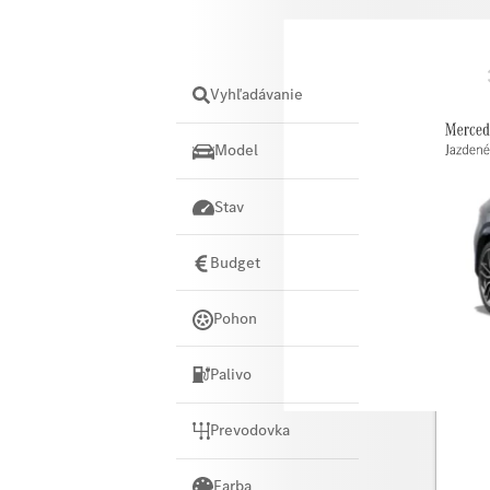
Názov
Vyhľadávanie
Model
Stav
Budget
Pohon
Palivo
Merce
Prevodovka
Farba