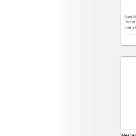
Spotre
Dojazd 
Emisie
Merce