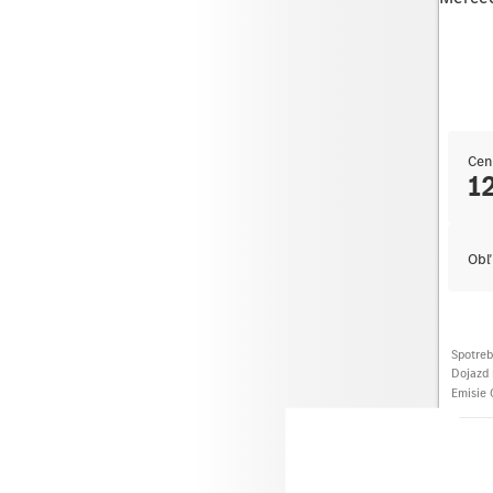
Cen
1
Obľ
Spotre
Dojazd 
Emisie