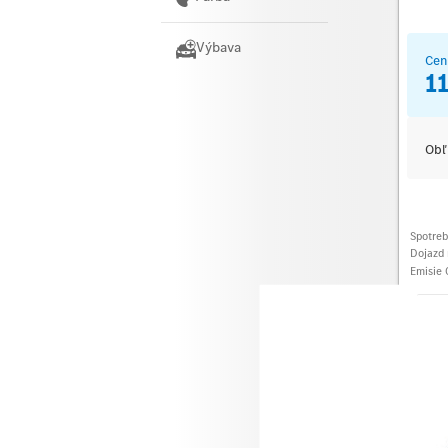
Výbava
Cen
1
Obľ
Spotre
Dojazd 
Emisie