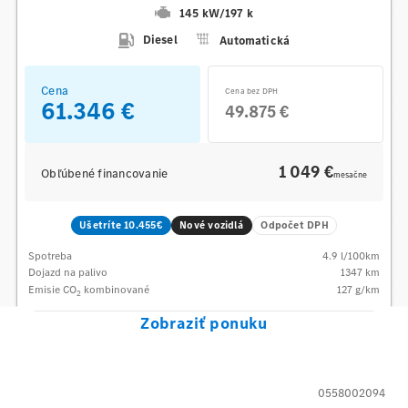
145 kW
/
197 k
Diesel
Automatická
Cena
Cena bez DPH
61.346 €
49.875 €
1 049 €
Obľúbené financovanie
mesačne
Ušetríte 10.455€
Nové vozidlá
Odpočet DPH
Spotreba
4.9
l/100km
Dojazd na palivo
1347
km
Emisie CO
kombinované
127
g/km
2
Zobraziť ponuku
0558002094