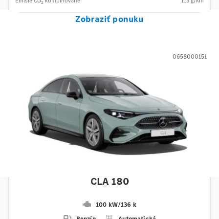
Emisie CO
kombinované
113
g/km
2
Zobraziť ponuku
0658000151
Mercedes-Benz
CLA 180
100 kW
/
136 k
Benzín
Automatická