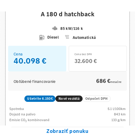
Mercedes-Benz
A 180 d hatchback
85 kW
/
116 k
Diesel
Automatická
Cena
Cena bez DPH
40.098 €
32.600 €
686 €
Obľúbené financovanie
mesačne
Ušetríte 6.150€
Nové vozidlá
Odpočet DPH
Spotreba
5.1
l/100km
Dojazd na palivo
843
km
Emisie CO
kombinované
133
g/km
2
Zobraziť ponuku