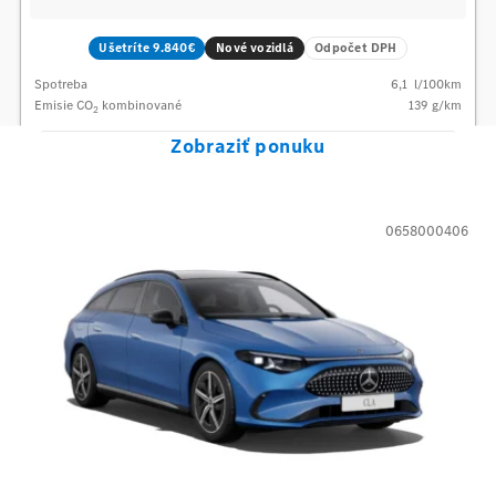
Ušetríte 9.840€
Nové vozidlá
Odpočet DPH
Spotreba
6,1
l/100km
Emisie CO
kombinované
139
g/km
2
Zobraziť ponuku
0658000406
Mercedes-Benz