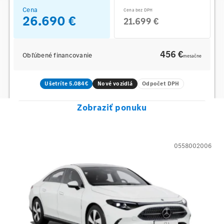
Cena
Cena bez DPH
26.690 €
21.699 €
456 €
Obľúbené financovanie
mesačne
Ušetríte 5.084€
Nové vozidlá
Odpočet DPH
Zobraziť ponuku
0558002006