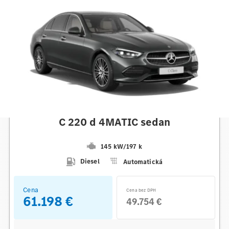
Mercedes-Benz
C 220 d 4MATIC sedan
145 kW
/
197 k
Diesel
Automatická
Cena
Cena bez DPH
61.198 €
49.754 €