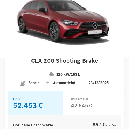
Mercedes-Benz
CLA 200 Shooting Brake
120 kW
/
163 k
Benzín
Automatická
23/12/2025
Cena
Cena bez DPH
52.453 €
42.645 €
897 €
Obľúbené financovanie
mesačne