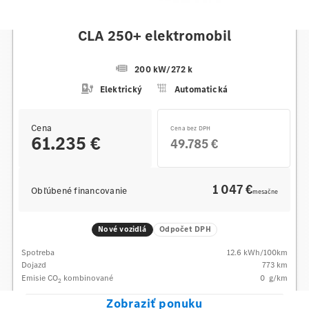
Mercedes-Benz
CLA 250+ elektromobil
200 kW
/
272 k
Elektrický
Automatická
Cena
Cena bez DPH
61.235 €
49.785 €
1 047 €
Obľúbené financovanie
mesačne
Nové vozidlá
Odpočet DPH
Spotreba
12.6
kWh/100km
Dojazd
773 km
Emisie CO
kombinované
0
g/km
2
Zobraziť ponuku