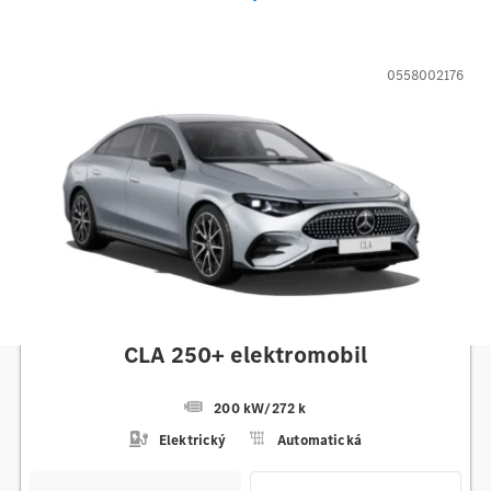
0558002176
Mercedes-Benz
CLA 250+ elektromobil
200 kW
/
272 k
Elektrický
Automatická