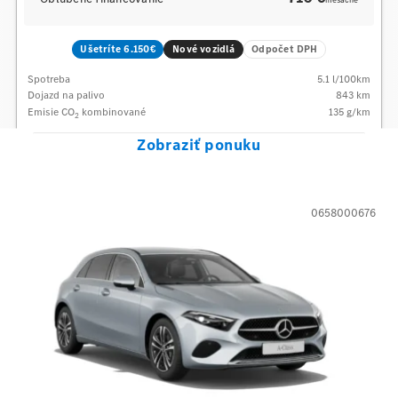
mesačne
Ušetríte 6.150€
Nové vozidlá
Odpočet DPH
Spotreba
5.1
l/100km
Dojazd na palivo
843
km
Emisie CO
kombinované
135
g/km
2
Zobraziť ponuku
0658000676