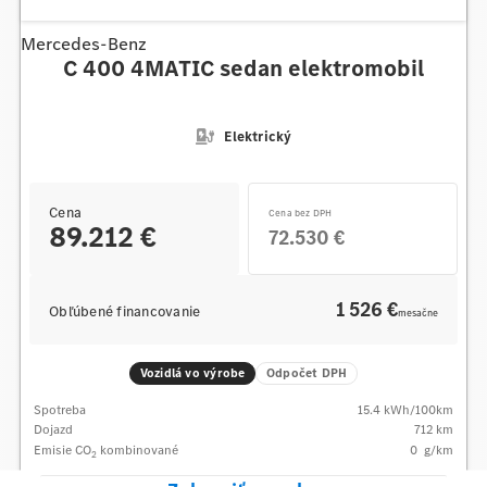
Mercedes-Benz
C 400 4MATIC sedan elektromobil
Elektrický
Cena
Cena bez DPH
89.212 €
72.530 €
1 526 €
Obľúbené financovanie
mesačne
Vozidlá vo výrobe
Odpočet DPH
Spotreba
15.4
kWh/100km
Dojazd
712 km
Emisie CO
kombinované
0
g/km
2