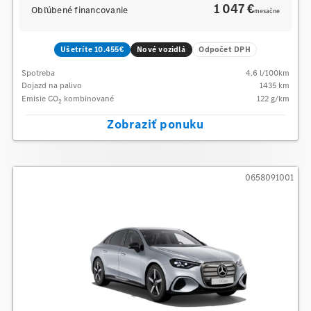
1 047 €
Obľúbené financovanie
mesačne
Ušetríte 10.455€
Nové vozidlá
Odpočet DPH
Spotreba
4.6
l/100km
Dojazd na palivo
1435
km
Emisie CO
kombinované
122
g/km
2
Zobraziť ponuku
0658091001