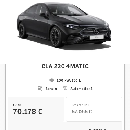
Mercedes-Benz
CLA 220 4MATIC
100 kW
/
136 k
Benzín
Automatická
Cena
Cena bez DPH
70.178 €
57.055 €