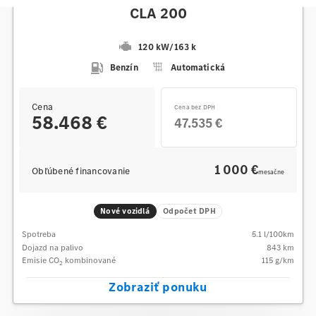
CLA 200
120 kW
/
163 k
Benzín
Automatická
Cena
Cena bez DPH
58.468 €
47.535 €
1 000 €
Obľúbené financovanie
mesačne
Nové vozidlá
Odpočet DPH
Spotreba
5.1
l/100km
Dojazd na palivo
843
km
Emisie CO
kombinované
115
g/km
2
Zobraziť ponuku