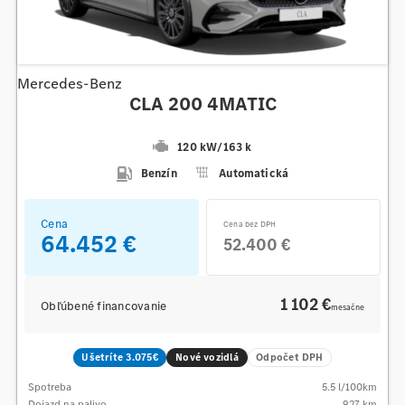
Mercedes-Benz
CLA 200 4MATIC
120 kW
/
163 k
Benzín
Automatická
Cena
Cena bez DPH
64.452 €
52.400 €
1 102 €
Obľúbené financovanie
mesačne
Ušetríte 3.075€
Nové vozidlá
Odpočet DPH
Spotreba
5.5
l/100km
Dojazd na palivo
927
km