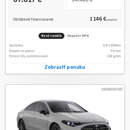
1 146 €
Obľúbené financovanie
mesačne
Nové vozidlá
Odpočet DPH
Spotreba
5.6
l/100km
Dojazd na palivo
911
km
Emisie CO
kombinované
126
g/km
2
Zobraziť ponuku
0658000287