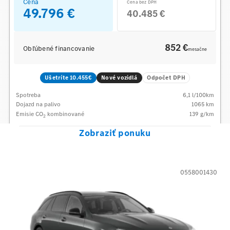
Cena
Cena bez DPH
49.796 €
40.485 €
852 €
Obľúbené financovanie
mesačne
Ušetríte 10.455€
Nové vozidlá
Odpočet DPH
Spotreba
6,1
l/100km
Dojazd na palivo
1065
km
Emisie CO
kombinované
139
g/km
2
Zobraziť ponuku
0558001430