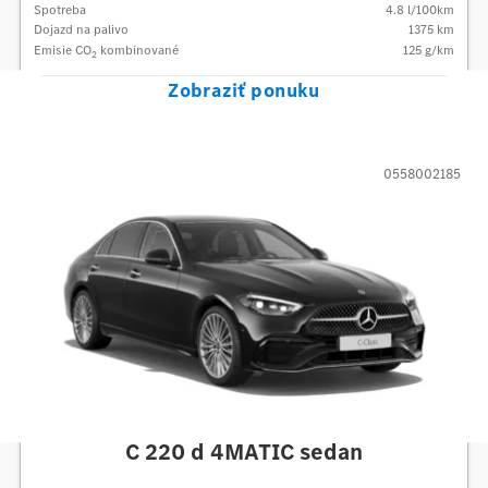
Spotreba
4.8
l/100km
Dojazd na palivo
1375
km
Emisie CO
kombinované
125
g/km
2
Zobraziť ponuku
0558002185
Mercedes-Benz
C 220 d 4MATIC sedan