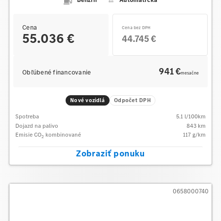
Cena
Cena bez DPH
55.036 €
44.745 €
941 €
Obľúbené financovanie
mesačne
Nové vozidlá
Odpočet DPH
Spotreba
5.1
l/100km
Dojazd na palivo
843
km
Emisie CO
kombinované
117
g/km
2
Zobraziť ponuku
0658000740