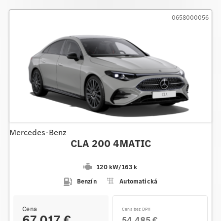
0658000056
Mercedes-Benz
CLA 200 4MATIC
120 kW
/
163 k
Benzín
Automatická
Cena
Cena bez DPH
67.017 €
54.485 €