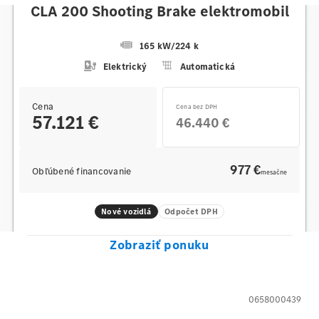
CLA 200 Shooting Brake elektromobil
165 kW
/
224 k
Elektrický
Automatická
Cena
Cena bez DPH
57.121 €
46.440 €
977 €
Obľúbené financovanie
mesačne
Nové vozidlá
Odpočet DPH
Zobraziť ponuku
0658000439