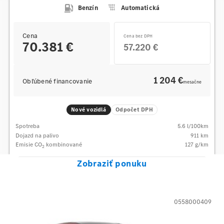
Benzín
Automatická
Cena
Cena bez DPH
70.381 €
57.220 €
1 204 €
Obľúbené financovanie
mesačne
Nové vozidlá
Odpočet DPH
Spotreba
5.6
l/100km
Dojazd na palivo
911
km
Emisie CO
kombinované
127
g/km
2
Zobraziť ponuku
0558000409