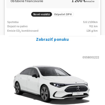
1 200 €
Obľúbené financovanie
mesačne
Nové vozidlá
Odpočet DPH
Spotreba
5.6
l/100km
Dojazd na palivo
911
km
Emisie CO
kombinované
126
g/km
2
Zobraziť ponuku
0558001222