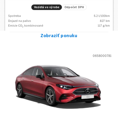
Vozidlá vo výrobe
Odpočet DPH
Spotreba
5.2
l/100km
Dojazd na palivo
827
km
Emisie CO
kombinované
117
g/km
2
Zobraziť ponuku
0658000781
Mercedes-Benz