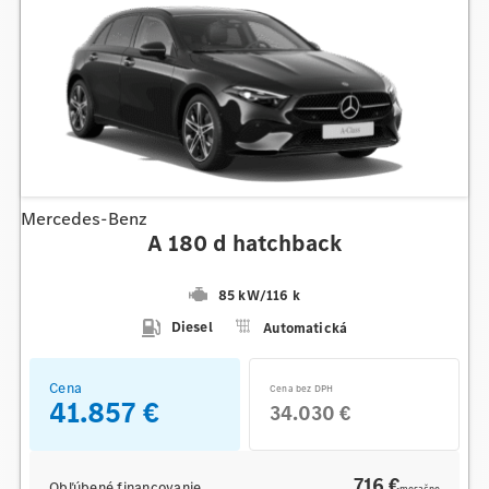
Mercedes-Benz
A 180 d hatchback
85 kW
/
116 k
Diesel
Automatická
Cena
Cena bez DPH
41.857 €
34.030 €
716 €
Obľúbené financovanie