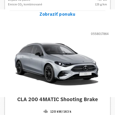
Emisie CO
kombinované
125
g/km
2
Zobraziť ponuku
0558017864
Mercedes-Benz
CLA 200 4MATIC Shooting Brake
120 kW
/
163 k