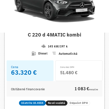
Mercedes-Benz
C 220 d 4MATIC kombi
145 kW
/
197 k
Diesel
Automatická
Cena
Cena bez DPH
63.320 €
51.480 €
1 083 €
Obľúbené financovanie
mesačne
Ušetríte 10.455€
Nové vozidlá
Odpočet DPH