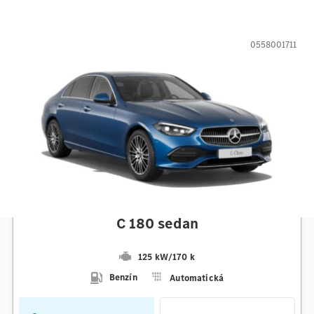
0558001711
Mercedes-Benz
C 180 sedan
125 kW
/
170 k
Benzín
Automatická