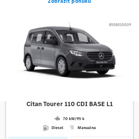
Zobraziť ponuku
8558010009
Mercedes-Benz
Citan Tourer 110 CDI BASE L1
70 kW
/
95 k
Diesel
Manualna