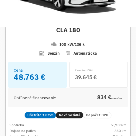
Mercedes-Benz
CLA 180
100 kW
/
136 k
Benzín
Automatická
Cena
Cena bez DPH
48.763 €
39.645 €
834 €
Obľúbené financovanie
mesačne
Ušetríte 3.075€
Nové vozidlá
Odpočet DPH
Spotreba
5
l/100km
Dojazd na palivo
860
km