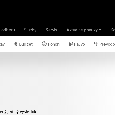
k odberu
Služby
Servis
Aktuálne ponuky
Ko
tav
Budget
Pohon
Palivo
Prevodo
ený jediný výsledok