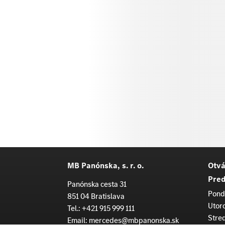
MB Panónska, s. r. o.
Otvá
Pred
Panónska cesta 31
Pond
851 04 Bratislava
Utor
Tel.:
+421 915 999 111
Stre
Email:
mercedes@mbpanonska.sk