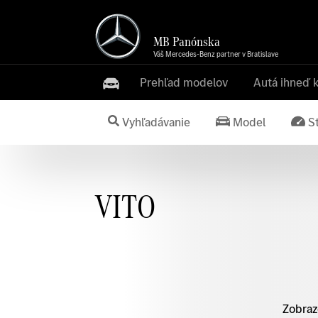
MB Panónska
Váš Mercedes-Benz partner v Bratislave
Prehľad modelov
Autá ihneď 
Vyhľadávanie
Model
S
VITO
Zobraz