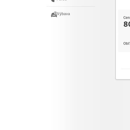
Výbava
Cen
8
Obľ