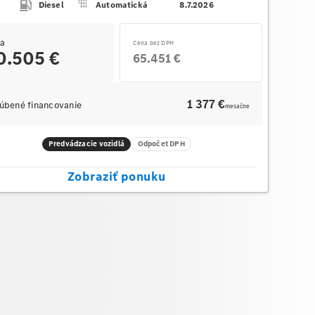
Diesel
Automatická
8.7.2026
a
Cena bez DPH
0.505 €
65.451 €
1 377 €
úbené financovanie
mesačne
Predvádzacie vozidlá
Odpočet DPH
Zobraziť ponuku