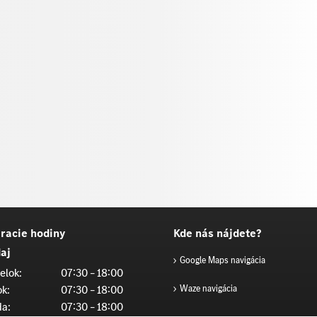
racie hodiny
Kde nás nájdete?
aj
Google Maps navigácia
elok:
07:30 – 18:00
ok:
07:30 – 18:00
Waze navigácia
da:
07:30 – 18:00