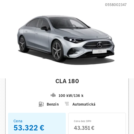
0558002347
Mercedes-Benz
CLA 180
100 kW
/
136 k
Benzín
Automatická
Cena
Cena bez DPH
53.322 €
43.351 €