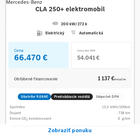
Mercedes-Benz
CLA 250+ elektromobil
200 kW
/
272 k
Elektrický
Automatická
Cena
Cena bez DPH
66.470 €
54.041 €
1 137 €
Obľúbené financovanie
mesačne
Ušetríte 9.064€
Predvádzacie vozidlá
Odpočet DPH
Spotreba
13,3
kWh/100km
Dojazd
738 km
Emisie CO
kombinované
0
g/km
2
Zobraziť ponuku