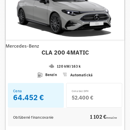
Mercedes-Benz
CLA 200 4MATIC
120 kW
/
163 k
Benzín
Automatická
Cena
Cena bez DPH
64.452 €
52.400 €
1 102 €
Obľúbené financovanie
mesačne