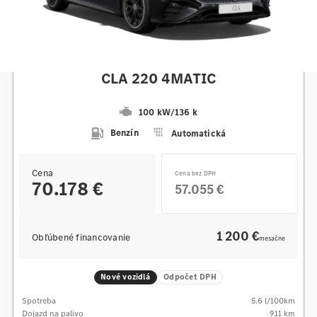
Mercedes-Benz
CLA 220 4MATIC
100 kW
/
136 k
Benzín
Automatická
Cena
Cena bez DPH
70.178 €
57.055 €
1 200 €
Obľúbené financovanie
mesačne
Nové vozidlá
Odpočet DPH
Spotreba
5.6
l/100km
Dojazd na palivo
911
km