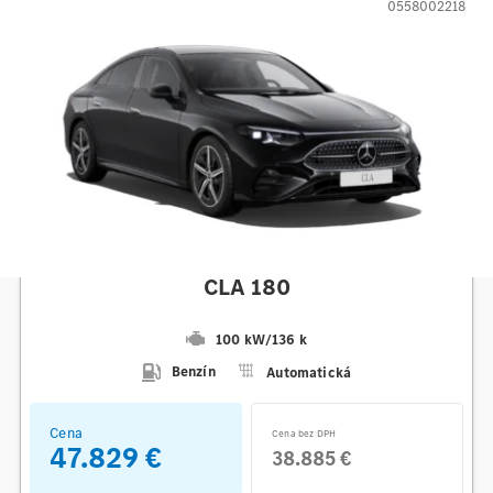
0558002218
Mercedes-Benz
CLA 180
100 kW
/
136 k
Benzín
Automatická
Cena
Cena bez DPH
47.829 €
38.885 €