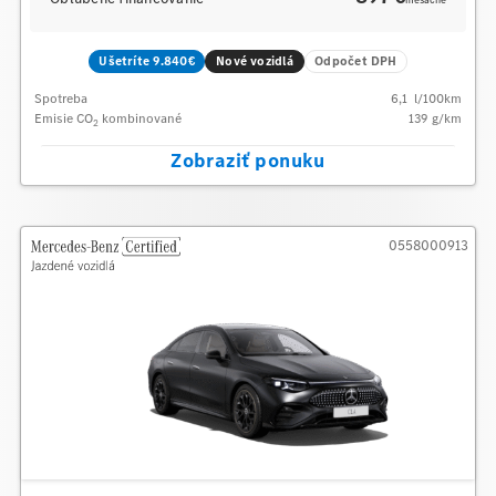
mesačne
Ušetríte 9.840€
Nové vozidlá
Odpočet DPH
Spotreba
6,1
l/100km
Emisie CO
kombinované
139
g/km
2
Zobraziť ponuku
0558000913