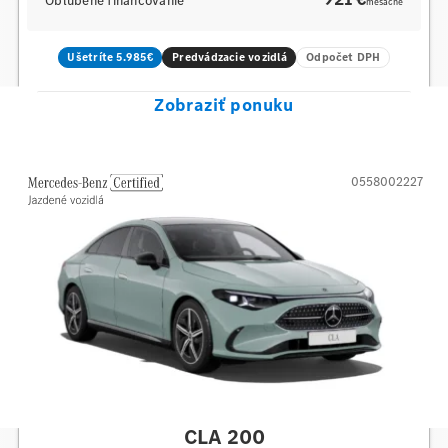
Obľúbené financovanie
mesačne
Ušetríte 5.985€
Predvádzacie vozidlá
Odpočet DPH
Zobraziť ponuku
0558002227
Mercedes-Benz
CLA 200