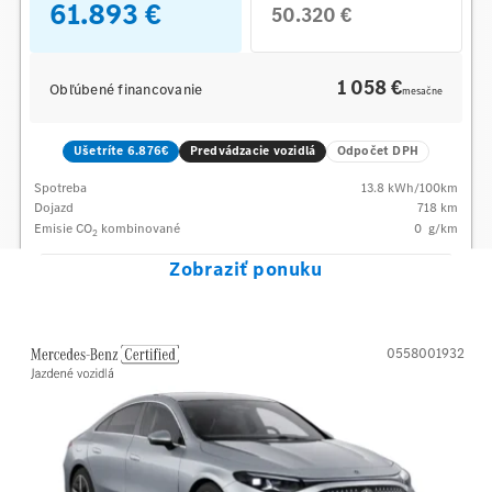
61.893 €
50.320 €
1 058 €
Obľúbené financovanie
mesačne
Ušetríte 6.876€
Predvádzacie vozidlá
Odpočet DPH
Spotreba
13.8
kWh/100km
Dojazd
718 km
Emisie CO
kombinované
0
g/km
2
Zobraziť ponuku
0558001932