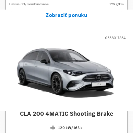
Emisie CO
kombinované
126
g/km
2
Zobraziť ponuku
0558017864
Mercedes-Benz
CLA 200 4MATIC Shooting Brake
120 kW
/
163 k