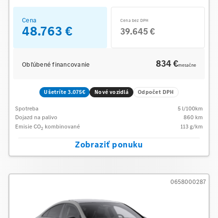
Cena
Cena bez DPH
48.763 €
39.645 €
834 €
Obľúbené financovanie
mesačne
Ušetríte 3.075€
Nové vozidlá
Odpočet DPH
Spotreba
5
l/100km
Dojazd na palivo
860
km
Emisie CO
kombinované
113
g/km
2
Zobraziť ponuku
0658000287