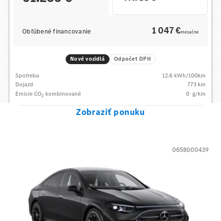
1 047 €
Obľúbené financovanie
mesačne
Nové vozidlá
Odpočet DPH
Spotreba
12.6
kWh/100km
Dojazd
773 km
Emisie CO
kombinované
0
g/km
2
Zobraziť ponuku
0658000439