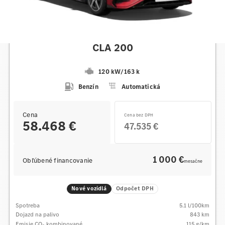
Mercedes-Benz
CLA 200
120 kW
/
163 k
Benzín
Automatická
Cena
Cena bez DPH
58.468 €
47.535 €
1 000 €
Obľúbené financovanie
mesačne
Nové vozidlá
Odpočet DPH
Spotreba
5.1
l/100km
Dojazd na palivo
843
km
Emisie CO
kombinované
115
g/km