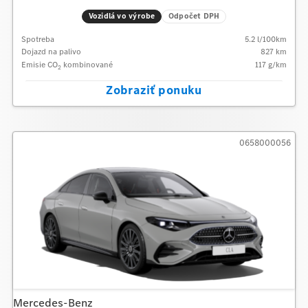
Vozidlá vo výrobe
Odpočet DPH
Spotreba
5.2
l/100km
Dojazd na palivo
827
km
Emisie CO
kombinované
117
g/km
2
Zobraziť ponuku
0658000056
Mercedes-Benz