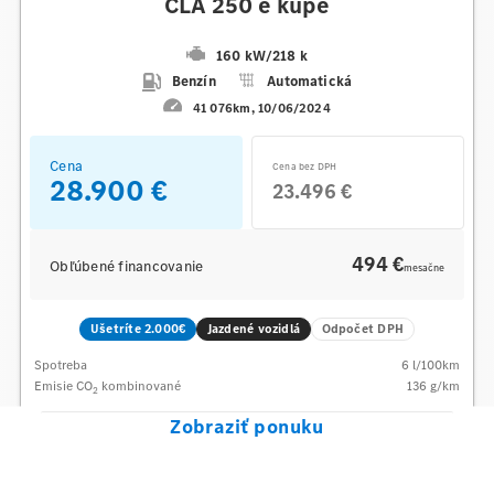
CLA 250 e kupé
160 kW
/
218 k
Benzín
Automatická
41 076km
10/06/2024
Cena
Cena bez DPH
28.900 €
23.496 €
494 €
Obľúbené financovanie
mesačne
Ušetríte 2.000€
Jazdené vozidlá
Odpočet DPH
Spotreba
6
l/100km
Emisie CO
kombinované
136
g/km
2
Zobraziť ponuku