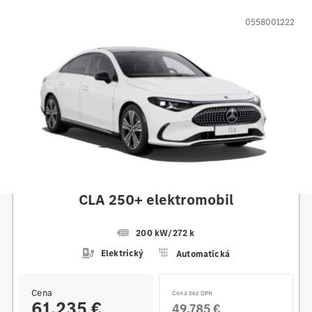
0558001222
Mercedes-Benz
CLA 250+ elektromobil
200 kW
/
272 k
Elektrický
Automatická
Cena
Cena bez DPH
61.235 €
49.785 €