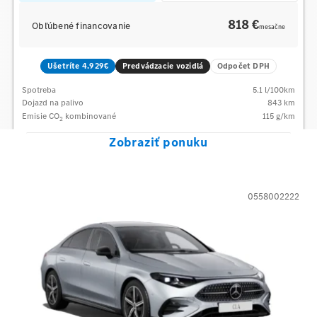
818 €
Obľúbené financovanie
mesačne
Ušetríte 4.929€
Predvádzacie vozidlá
Odpočet DPH
Spotreba
5.1
l/100km
Dojazd na palivo
843
km
Emisie CO
kombinované
115
g/km
2
Zobraziť ponuku
0558002222