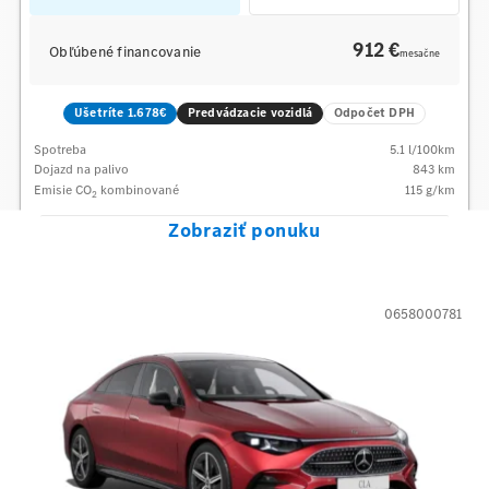
912 €
Obľúbené financovanie
mesačne
Ušetríte 1.678€
Predvádzacie vozidlá
Odpočet DPH
Spotreba
5.1
l/100km
Dojazd na palivo
843
km
Emisie CO
kombinované
115
g/km
2
Zobraziť ponuku
0658000781