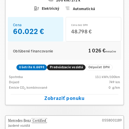
200 kW
/
272 k
Elektrický
Automatická
Cena
Cena bez DPH
60.022 €
48.798 €
1 026 €
Obľúbené financovanie
mesačne
Ušetríte 6.669€
Predvádzacie vozidlá
Odpočet DPH
Spotreba
13.1
kWh/100km
Dojazd
749 km
Emisie CO
kombinované
0
g/km
2
Zobraziť ponuku
0558001189