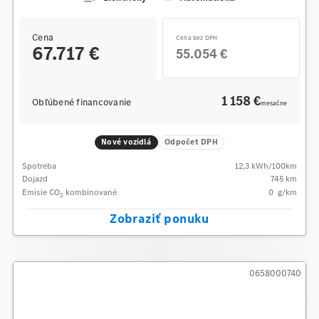
Cena
Cena bez DPH
67.717 €
55.054 €
1 158 €
Obľúbené financovanie
mesačne
Nové vozidlá
Odpočet DPH
Spotreba
12,3
kWh/100km
Dojazd
745 km
Emisie CO
kombinované
0
g/km
2
Zobraziť ponuku
0658000740