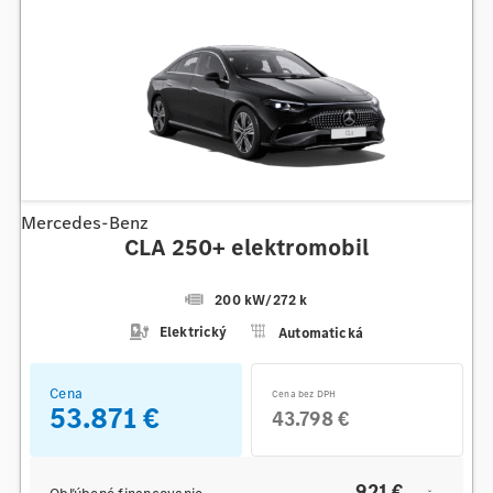
Mercedes-Benz
CLA 250+ elektromobil
200 kW
/
272 k
Elektrický
Automatická
Cena
Cena bez DPH
53.871 €
43.798 €
921 €