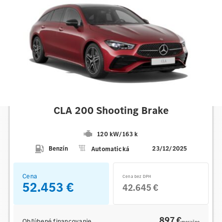
Mercedes-Benz
CLA 200 Shooting Brake
120 kW
/
163 k
Benzín
Automatická
23/12/2025
Cena
Cena bez DPH
52.453 €
42.645 €
897 €
Obľúbené financovanie