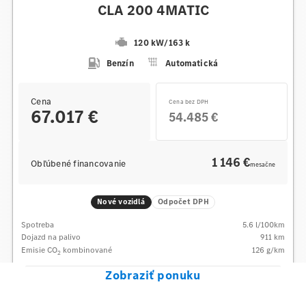
CLA 200 4MATIC
120 kW
/
163 k
Benzín
Automatická
Cena
Cena bez DPH
67.017 €
54.485 €
1 146 €
Obľúbené financovanie
mesačne
Nové vozidlá
Odpočet DPH
Spotreba
5.6
l/100km
Dojazd na palivo
911
km
Emisie CO
kombinované
126
g/km
2
Zobraziť ponuku