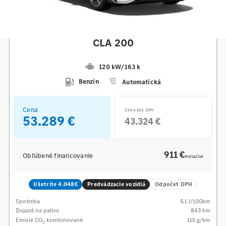
Mercedes-Benz
CLA 200
120 kW
/
163 k
Benzín
Automatická
Cena
Cena bez DPH
53.289 €
43.324 €
911 €
Obľúbené financovanie
mesačne
Ušetríte 4.048€
Predvádzacie vozidlá
Odpočet DPH
Spotreba
5.1
l/100km
Dojazd na palivo
843
km
Emisie CO
kombinované
115
g/km
2