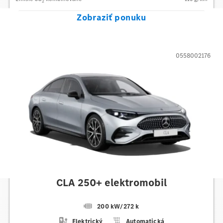
2
Zobraziť ponuku
0558002176
Mercedes-Benz
CLA 250+ elektromobil
200 kW
/
272 k
Elektrický
Automatická