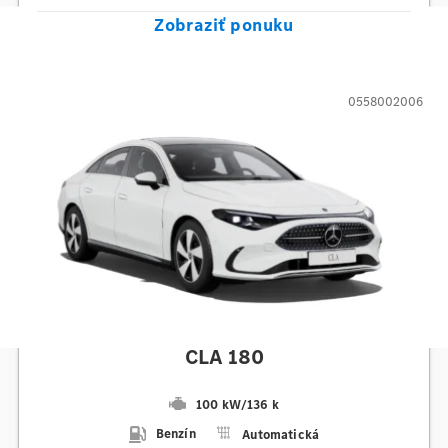
Zobraziť ponuku
0558002006
Mercedes-Benz
CLA 180
100 kW
/
136 k
Benzín
Automatická