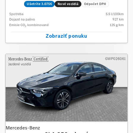
Ušetríte 3.075€
Nové vozidlá
Odpočet DPH
Spotreba
5.5
l/100km
Dojazd na palivo
927
km
Emisie CO
kombinované
125
g/km
2
Zobraziť ponuku
GWP026061
Mercedes-Benz