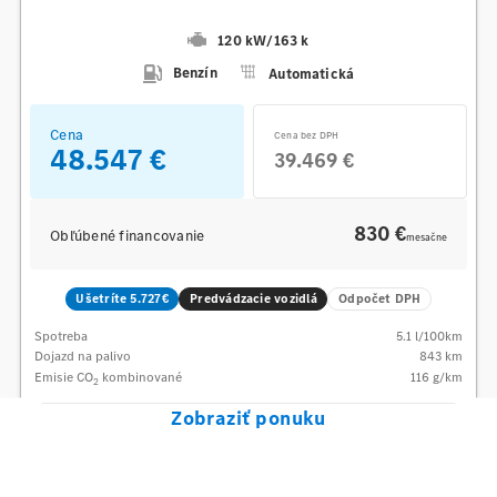
120 kW
/
163 k
Benzín
Automatická
Cena
Cena bez DPH
48.547 €
39.469 €
830 €
Obľúbené financovanie
mesačne
Ušetríte 5.727€
Predvádzacie vozidlá
Odpočet DPH
Spotreba
5.1
l/100km
Dojazd na palivo
843
km
Emisie CO
kombinované
116
g/km
2
Zobraziť ponuku