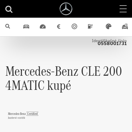
Predvádzacie vozidlá
CLE
4x4
Benzín
Certified
Kupé
Identifikačné číslo
0558001731
Mercedes-Benz
CLE 200
4MATIC kupé