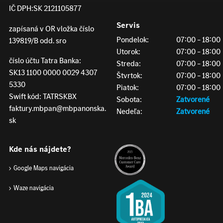
IČ DPH:
SK 2121105877
Servis
zapísaná v OR vložka číslo
Pondelok:
07:00 – 18:00
139819/B odd. sro
Utorok:
07:00 – 18:00
číslo účtu Tatra Banka:
Streda:
07:00 – 18:00
SK13 1100 0000 0029 4307
Štvrtok:
07:00 – 18:00
5330
Piatok:
07:00 – 18:00
Swift kód: TATRSKBX
Sobota:
Zatvorené
faktury.mbpan@mbpanonska.
Nedeľa:
Zatvorené
sk
Kde nás nájdete?
Google Maps navigácia
Waze navigácia