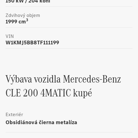
150
kW /
204
koní
Zdvihový objem
3
1999
cm
VIN
W1KMJ5BB8TF111199
Výbava vozidla
Mercedes-Benz
CLE 200 4MATIC kupé
Exteriér
obsidiánová čierna metalíza