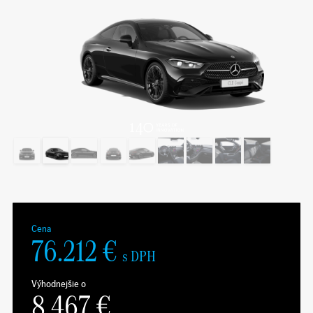
Cena
76.212
€
s DPH
Výhodnejšie o
8.467
€