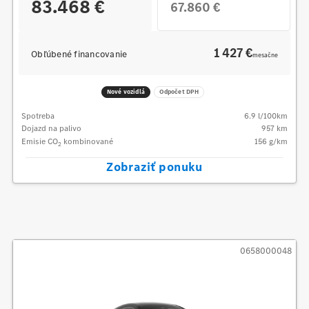
83.468 €
67.860 €
1 427 €
Obľúbené financovanie
mesačne
Nové vozidlá
Odpočet DPH
Spotreba
6.9
l/100km
Dojazd na palivo
957
km
Emisie CO
kombinované
156
g/km
2
Zobraziť ponuku
0658000048