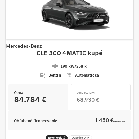
Mercedes-Benz
CLE 300 4MATIC kupé
190 kW
/
258 k
Benzín
Automatická
Cena
Cena bez DPH
84.784 €
68.930 €
1 450 €
Obľúbené financovanie
mesačne
Nové vozidlá
Odpočet DPH