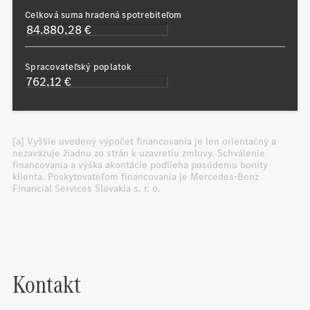
Celková suma hradená spotrebiteľom
Spracovateľský poplatok
[a] Vyššie uvedený výpočet financovania je len orientačný a
nezaväzuje žiadnu zo strán k uzavretiu zmluvy. Schválenie
financovania a výška akontácie podlieha posúdeniu bonity
klienta. Poskytovateľom financovania je Mercedes-Benz
Financial Services Slovakia s. r. o.
Kontakt