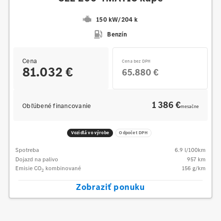
150 kW
/
204 k
Benzín
Cena
Cena bez DPH
81.032 €
65.880 €
1 386 €
Obľúbené financovanie
mesačne
Vozidlá vo výrobe
Odpočet DPH
Spotreba
6.9
l/100km
Dojazd na palivo
957
km
Emisie CO
kombinované
156
g/km
2
Zobraziť ponuku