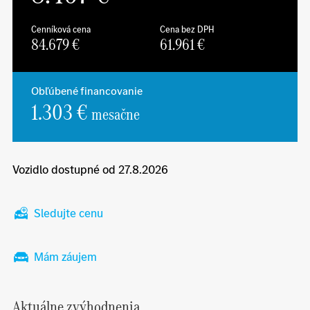
Cenníková cena
Cena bez DPH
84.679
€
61.961
€
Obľúbené financovanie
1.303 €
mesačne
Vozidlo dostupné od 27.8.2026
Sledujte cenu
Mám záujem
Aktuálne zvýhodnenia