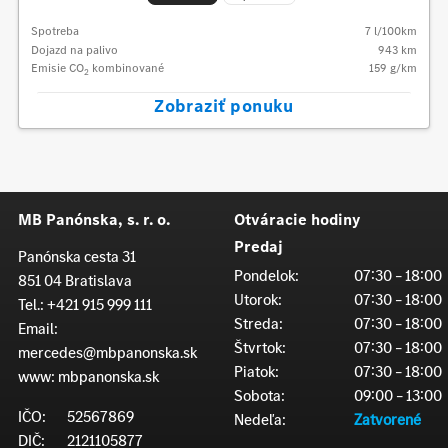
Spotreba
7
l/100km
Dojazd na palivo
943
km
Emisie CO
kombinované
159
g/km
2
Zobraziť ponuku
MB Panónska, s. r. o.
Otváracie hodiny
Predaj
Panónska cesta 31
Pondelok:
07:30 – 18:00
851 04 Bratislava
Utorok:
07:30 – 18:00
Tel.:
+421 915 999 111
Streda:
07:30 – 18:00
Email:
Štvrtok:
07:30 – 18:00
mercedes@mbpanonska.sk
Piatok:
07:30 – 18:00
www:
mbpanonska.sk
Sobota:
09:00 – 13:00
IČO:
52567869
Nedeľa:
Zatvorené
DIČ:
2121105877