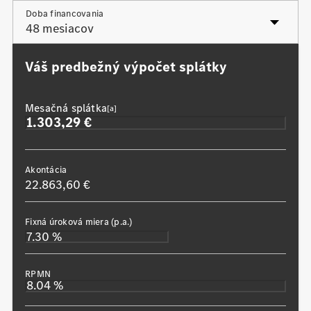
Posledná navýšená splátka
Doba financovania
Váš predbežný výpočet splátky
Mesačná splátka
[a]
Akontácia
22.863,60 €
Fixná úroková miera (p.a.)
RPMN