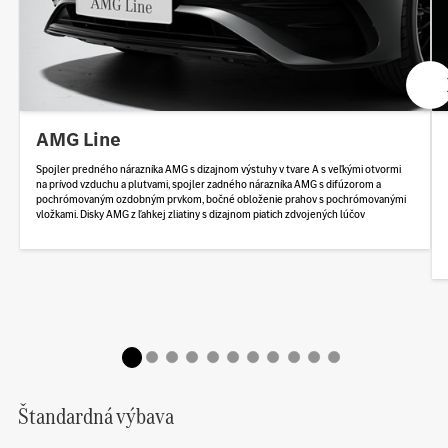
AMG Line
Spojler predného nárazníka AMG s dizajnom výstuhy v tvare A s veľkými otvormi
na prívod vzduchu a plutvami, spojler zadného nárazníka AMG s difúzorom a
pochrómovaným ozdobným prvkom, bočné obloženie prahov s pochrómovanými
vložkami. Disky AMG z ľahkej zliatiny s dizajnom piatich zdvojených lúčov
Štandardná výbava