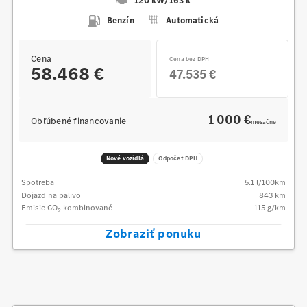
120 kW
/
163 k
Benzín
Automatická
Cena
Cena bez DPH
58.468 €
47.535 €
1 000 €
Obľúbené financovanie
mesačne
Nové vozidlá
Odpočet DPH
Spotreba
5.1
l/100km
Dojazd na palivo
843
km
Emisie CO
kombinované
115
g/km
2
Zobraziť ponuku