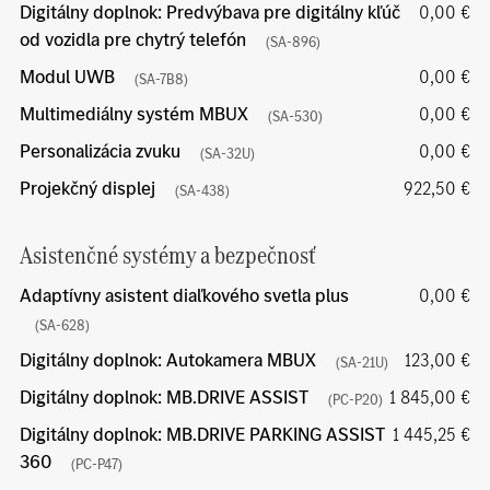
Digitálny doplnok: Predvýbava pre digitálny kľúč
0,00 €
od vozidla pre chytrý telefón
(SA-896)
Modul UWB
0,00 €
(SA-7B8)
Multimediálny systém MBUX
0,00 €
(SA-530)
Personalizácia zvuku
0,00 €
(SA-32U)
Projekčný displej
922,50 €
(SA-438)
Asistenčné systémy a bezpečnosť
Adaptívny asistent diaľkového svetla plus
0,00 €
(SA-628)
Digitálny doplnok: Autokamera MBUX
123,00 €
(SA-21U)
Digitálny doplnok: MB.DRIVE ASSIST
1 845,00 €
(PC-P20)
Digitálny doplnok: MB.DRIVE PARKING ASSIST
1 445,25 €
360
(PC-P47)