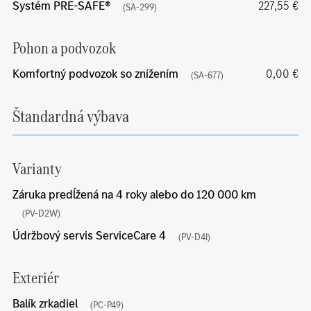
Systém PRE-SAFE®
227,55 €
(SA-299)
Pohon a podvozok
Komfortný podvozok so znížením
0,00 €
(SA-677)
Štandardná výbava
Varianty
Záruka predĺžená na 4 roky alebo do 120 000 km
(PV-D2W)
Údržbový servis ServiceCare 4
(PV-D4I)
Exteriér
Balík zrkadiel
(PC-P49)