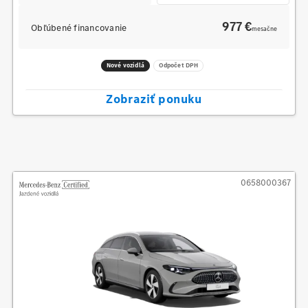
977 €
Obľúbené financovanie
mesačne
Nové vozidlá
Odpočet DPH
Zobraziť ponuku
0658000367