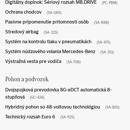
Digitálny doplnok: Sériový rozsah MB.DRIVE
(PC-PBM)
Ochrana chodcov
(SA-U60)
Pasívne pripomenutie prítomnosti osôb
(SA-88B)
Stredový airbag
(SA-325)
Systém na kontrolu tlaku v pneumatikách
(SA-475)
Systém núdzového volania Mercedes-Benz
(SA-351)
Výstražná vesta pre vodiča
(SA-70B)
Pohon a podvozok
Dvojspojková prevodovka 8G-eDCT automatická 8-
stupňová
(GC-426)
Hybridný pohon so 48-voltovou technológiou
(SA-B01)
Technický rozsah Euro 6
(SA-925)