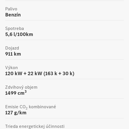
Palivo
Benzín
Spotreba
5,6 l/100km
Dojazd
911
km
Výkon
120 kW + 22 kW (163 k + 30 k)
Zdvihový objem
3
1499
cm
Emisie CO
kombinované
2
127
g/km
Trieda energetickej účinnosti