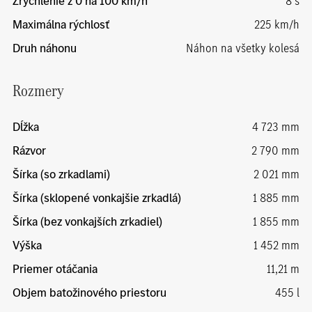
Zrýchlenie z 0 na 100 km/h
8 s
Maximálna rýchlosť
225 km/h
Druh náhonu
Náhon na všetky kolesá
Rozmery
Dĺžka
4 723 mm
Rázvor
2 790 mm
Šírka (so zrkadlami)
2 021 mm
Šírka (sklopené vonkajšie zrkadlá)
1 885 mm
Šírka (bez vonkajších zrkadiel)
1 855 mm
Výška
1 452 mm
Priemer otáčania
11,21 m
Objem batožinového priestoru
455 l