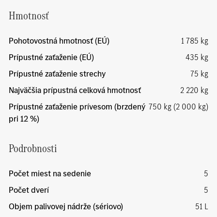
Hmotnosť
Pohotovostná hmotnosť (EÚ)
1 785 kg
Prípustné zaťaženie (EÚ)
435 kg
Prípustné zaťaženie strechy
75 kg
Najväčšia prípustná celková hmotnosť
2 220 kg
Prípustné zaťaženie prívesom (brzdený
750 kg (2 000 kg)
pri 12 %)
Podrobnosti
Počet miest na sedenie
5
Počet dverí
5
Objem palivovej nádrže (sériovo)
51 L