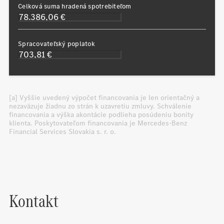
Celková suma hradená spotrebiteľom
Spracovateľský poplatok
[a] Vyššie uvedený výpočet financovania je len orientačný a
nezaväzuje žiadnu zo strán k uzavretiu zmluvy. Schválenie
financovania a výška akontácie podlieha posúdeniu bonity
klienta. Poskytovateľom financovania je Mercedes-Benz
Financial Services Slovakia s. r. o.
Kontakt