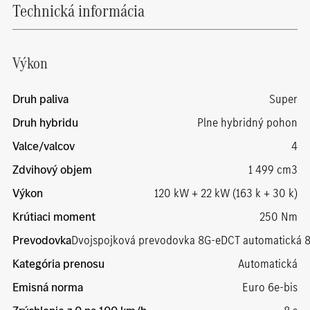
Technická informácia
Výkon
Druh paliva
Super
Druh hybridu
Plne hybridný pohon
Valce/valcov
4
Zdvihový objem
1 499 cm3
Výkon
120 kW + 22 kW (163 k + 30 k)
Krútiaci moment
250 Nm
Prevodovka
Dvojspojková prevodovka 8G-eDCT automatická 
Kategória prenosu
Automatická
Emisná norma
Euro 6e-bis