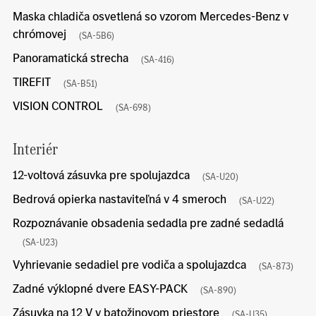
Maska chladiča osvetlená so vzorom Mercedes-Benz v
chrómovej
(SA-5B6)
Panoramatická strecha
(SA-416)
TIREFIT
(SA-B51)
VISION CONTROL
(SA-698)
Interiér
12-voltová zásuvka pre spolujazdca
(SA-U20)
Bedrová opierka nastaviteľná v 4 smeroch
(SA-U22)
Rozpoznávanie obsadenia sedadla pre zadné sedadlá
(SA-U23)
Vyhrievanie sedadiel pre vodiča a spolujazdca
(SA-873)
Zadné výklopné dvere EASY-PACK
(SA-890)
Zásuvka na 12 V v batožinovom priestore
(SA-U35)