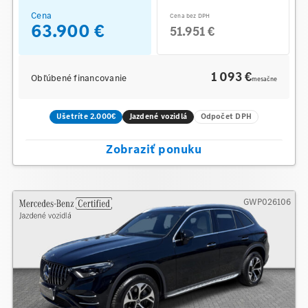
Cena
Cena bez DPH
63.900 €
51.951 €
1 093 €
Obľúbené financovanie
mesačne
Ušetríte 2.000€
Jazdené vozidlá
Odpočet DPH
Zobraziť ponuku
GWP026106