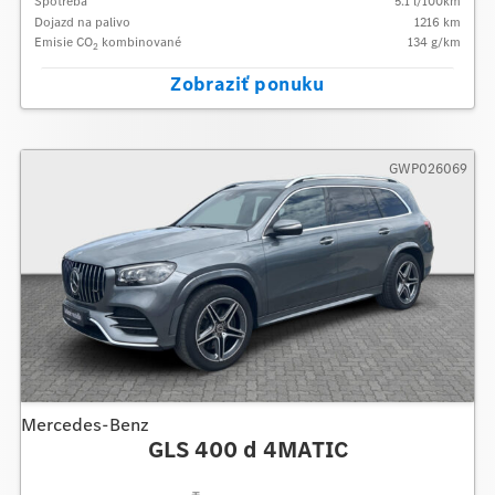
Spotreba
5.1
l/100km
Dojazd na palivo
1216
km
Emisie CO
kombinované
134
g/km
2
Zobraziť ponuku
GWP026069
Mercedes-Benz
GLS 400 d 4MATIC