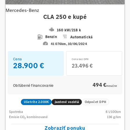
Mercedes-Benz
CLA 250 e kupé
160 kW
/
218 k
Benzín
Automatická
41 076km
10/06/2024
Cena
Cena bez DPH
28.900 €
23.496 €
494 €
Obľúbené financovanie
mesačne
Ušetríte 2.000€
Jazdené vozidlá
Odpočet DPH
Spotreba
6
l/100km
Emisie CO
kombinované
136
g/km
2
Zobraziť ponuku