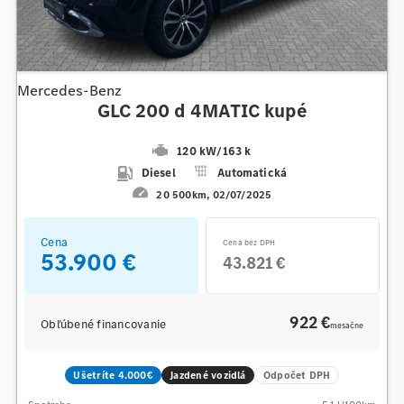
Mercedes-Benz
GLC 200 d 4MATIC kupé
120 kW
/
163 k
Diesel
Automatická
20 500km
02/07/2025
Cena
Cena bez DPH
53.900 €
43.821 €
922 €
Obľúbené financovanie
mesačne
Ušetríte 4.000€
Jazdené vozidlá
Odpočet DPH