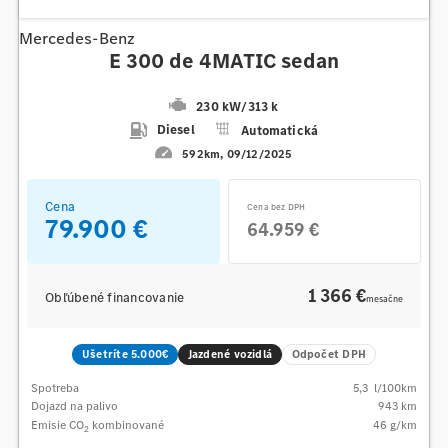
Mercedes-Benz
E 300 de 4MATIC sedan
230 kW
/
313 k
Diesel
Automatická
592km
09/12/2025
Cena
Cena bez DPH
79.900 €
64.959 €
1 366 €
Obľúbené financovanie
mesačne
Ušetríte 5.000€
Jazdené vozidlá
Odpočet DPH
Spotreba
5,3
l/100km
Dojazd na palivo
943
km
Emisie CO
kombinované
46
g/km
2