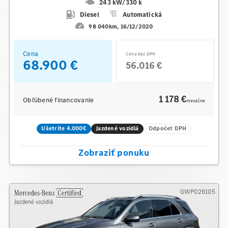
243 kW
/
330 k
Diesel
Automatická
98 040km
16/12/2020
Cena
Cena bez DPH
68.900 €
56.016 €
1 178 €
Obľúbené financovanie
mesačne
Ušetríte 4.000€
Jazdené vozidlá
Odpočet DPH
Zobraziť ponuku
GWP026105