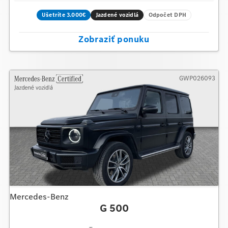
Ušetríte 3.000€
Jazdené vozidlá
Odpočet DPH
Zobraziť ponuku
GWP026093
Mercedes-Benz
G 500