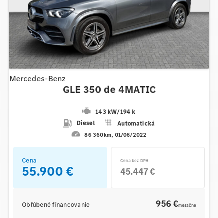
Mercedes-Benz
GLE 350 de 4MATIC
143 kW
/
194 k
Diesel
Automatická
86 360km
01/06/2022
Cena
Cena bez DPH
55.900 €
45.447 €
956 €
Obľúbené financovanie
mesačne