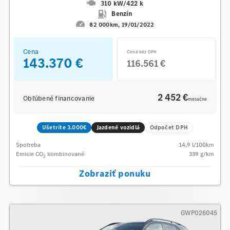
310 kW
/
422 k
Benzín
82 000km
19/01/2022
Cena
Cena bez DPH
143.370 €
116.561 €
2 452 €
Obľúbené financovanie
mesačne
Ušetríte 3.000€
Jazdené vozidlá
Odpočet DPH
Spotreba
14,9
l/100km
Emisie CO
kombinované
339
g/km
2
Zobraziť ponuku
GWP026045