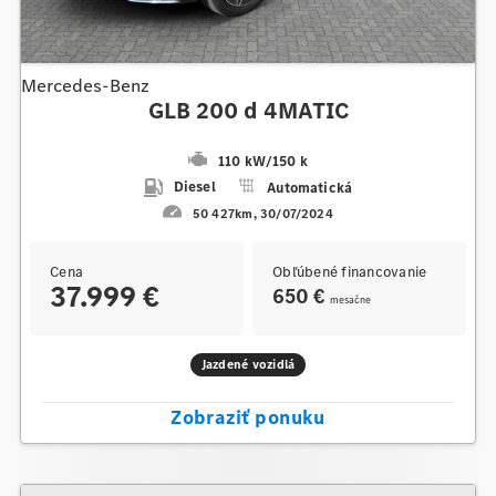
Mercedes-Benz
GLB 200 d 4MATIC
110 kW
/
150 k
Diesel
Automatická
50 427km
30/07/2024
Cena
Obľúbené financovanie
37.999 €
650 €
mesačne
Jazdené vozidlá
Zobraziť ponuku