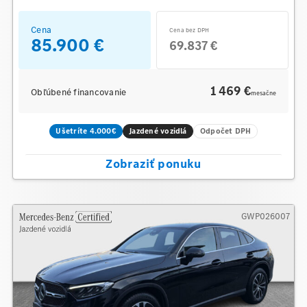
Cena
Cena bez DPH
85.900 €
69.837 €
1 469 €
Obľúbené financovanie
mesačne
Ušetríte 4.000€
Jazdené vozidlá
Odpočet DPH
Zobraziť ponuku
GWP026007