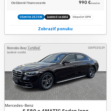
990 €
Obľúbené financovanie
mesačne
Ušetríte 25.733€
Jazdené vozidlá
Odpočet DPH
Zobraziť ponuku
GWP025139
Mercedes-Benz
S 580 e 4MATIC Sedan long