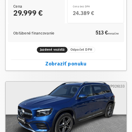
Cena
Cena bez DPH
29.999 €
24.389 €
513 €
Obľúbené financovanie
mesačne
Jazdené vozidlá
Odpočet DPH
Zobraziť ponuku
GWP026133