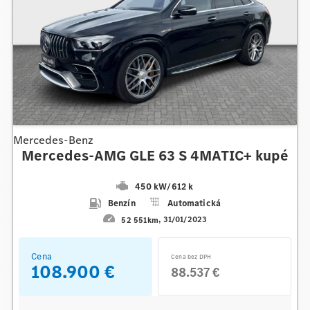
Mercedes-Benz
Mercedes-AMG GLE 63 S 4MATIC+ kupé
450 kW
/
612 k
Benzín
Automatická
52 551km
31/01/2023
Cena
Cena bez DPH
108.900 €
88.537 €