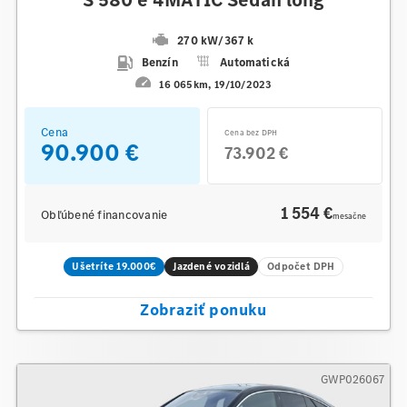
270 kW
/
367 k
Benzín
Automatická
16 065km
19/10/2023
Cena
Cena bez DPH
90.900 €
73.902 €
1 554 €
Obľúbené financovanie
mesačne
Ušetríte 19.000€
Jazdené vozidlá
Odpočet DPH
Zobraziť ponuku
GWP026067