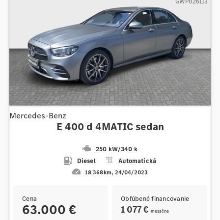
GWP026113
Mercedes-Benz
E 400 d 4MATIC sedan
250 kW
/
340 k
Diesel
Automatická
18 368km
24/04/2023
Cena
Obľúbené financovanie
63.000 €
1 077 €
mesačne