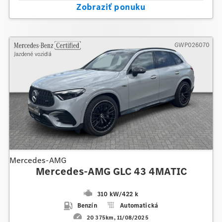
Zobraziť ponuku
GWP026070
Mercedes-AMG
Mercedes-AMG GLC 43 4MATIC
310 kW
/
422 k
Benzín
Automatická
20 375km
11/08/2025