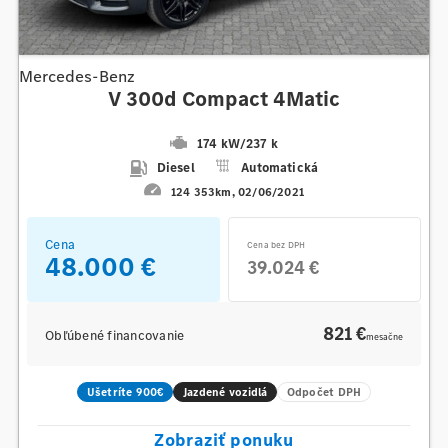
Mercedes-Benz
V 300d Compact 4Matic
174 kW
/
237 k
Diesel
Automatická
124 353km
02/06/2021
Cena
Cena bez DPH
48.000 €
39.024 €
821 €
Obľúbené financovanie
mesačne
Ušetríte 900€
Jazdené vozidlá
Odpočet DPH
Zobraziť ponuku