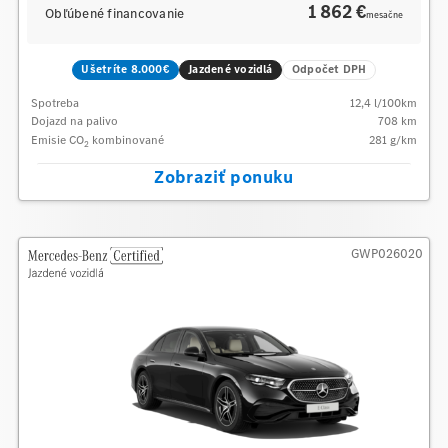
1 862 €
Obľúbené financovanie
mesačne
Ušetríte 8.000€
Jazdené vozidlá
Odpočet DPH
Spotreba
12,4
l/100km
Dojazd na palivo
708
km
Emisie CO
kombinované
281
g/km
2
Zobraziť ponuku
GWP026020