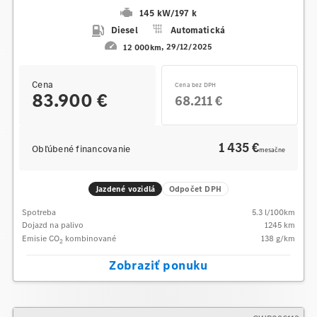
145 kW
/
197 k
Diesel
Automatická
12 000km
29/12/2025
Cena
Cena bez DPH
83.900 €
68.211 €
1 435 €
Obľúbené financovanie
mesačne
Jazdené vozidlá
Odpočet DPH
Spotreba
5.3
l/100km
Dojazd na palivo
1245
km
Emisie CO
kombinované
138
g/km
2
Zobraziť ponuku