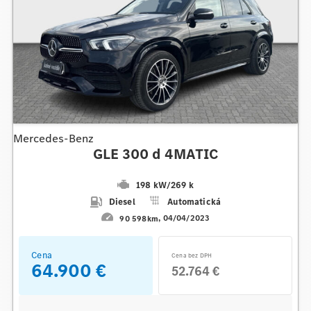
Mercedes-Benz
GLE 300 d 4MATIC
198 kW
/
269 k
Diesel
Automatická
90 598km
04/04/2023
Cena
Cena bez DPH
64.900 €
52.764 €