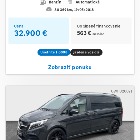
Benzín
Automatická
80 369km
19/05/2018
Cena
Obľúbené financovanie
32.900 €
563 €
mesačne
Ušetríte 1.000€
Jazdené vozidlá
Zobraziť ponuku
GWP026071