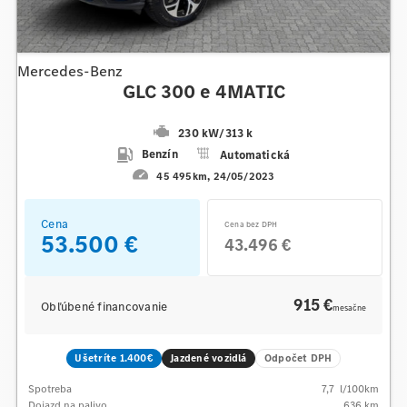
Mercedes-Benz
GLC 300 e 4MATIC
230 kW
/
313 k
Benzín
Automatická
45 495km
24/05/2023
Cena
Cena bez DPH
53.500 €
43.496 €
915 €
Obľúbené financovanie
mesačne
Ušetríte 1.400€
Jazdené vozidlá
Odpočet DPH
Spotreba
7,7
l/100km
Dojazd na palivo
636
km