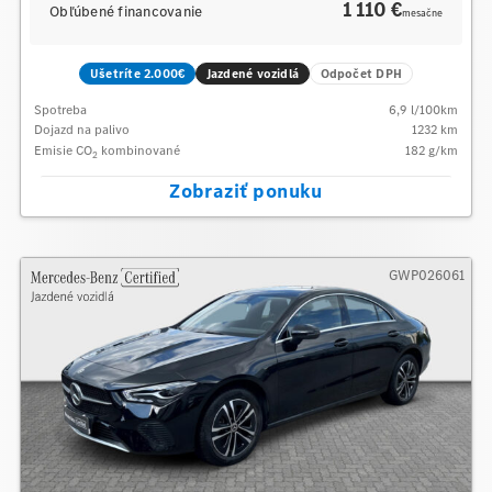
1 110 €
Obľúbené financovanie
mesačne
Ušetríte 2.000€
Jazdené vozidlá
Odpočet DPH
Spotreba
6,9
l/100km
Dojazd na palivo
1232
km
Emisie CO
kombinované
182
g/km
2
Zobraziť ponuku
GWP026061