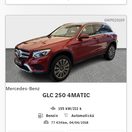
GWP025109
Mercedes-Benz
GLC 250 4MATIC
155 kW
/
211 k
Benzín
Automatická
77 434km
04/04/2018