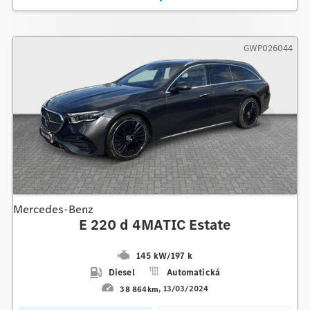
GWP026044
Mercedes-Benz
E 220 d 4MATIC Estate
145 kW
/
197 k
Diesel
Automatická
38 864km
13/03/2024