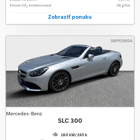
Emisie CO
kombinované
48
g/km
2
Zobraziť ponuku
GWP026104
Mercedes-Benz
SLC 300
180 kW
/
245 k