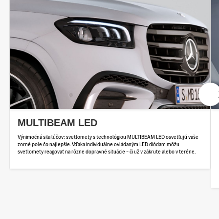
MULTIBEAM LED
Výnimočná sila lúčov: svetlomety s technológiou MULTIBEAM LED osvetľujú vaše
zorné pole čo najlepšie. Vďaka individuálne ovládaným LED diódam môžu
svetlomety reagovať na rôzne dopravné situácie – či už v zákrute alebo v teréne.