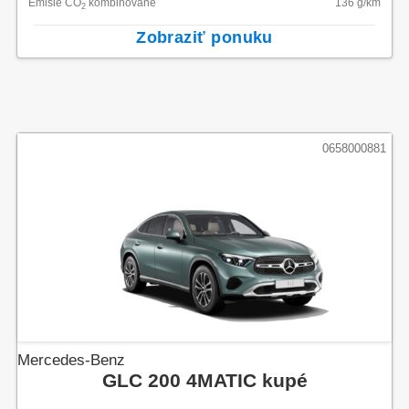
Emisie CO
kombinované
136
g/km
2
Zobraziť ponuku
0658000881
Mercedes-Benz
GLC 200 4MATIC kupé