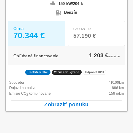
150 kW
/
204 k
Benzín
Cena
Cena bez DPH
70.344 €
57.190 €
1 203 €
Obľúbené financovanie
mesačne
Ušetríte 5.904€
Vozidlá vo výrobe
Odpočet DPH
Spotreba
7
l/100km
Dojazd na palivo
886
km
Emisie CO
kombinované
159
g/km
2
Zobraziť ponuku