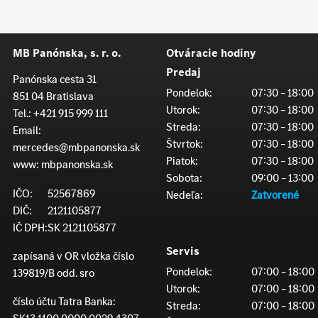
MB Panónska, s. r. o.
Otváracie hodiny
Predaj
Panónska cesta 31
Pondelok:
07:30 – 18:00
851 04 Bratislava
Utorok:
07:30 – 18:00
Tel.:
+421 915 999 111
Streda:
07:30 – 18:00
Email:
Štvrtok:
07:30 – 18:00
mercedes@mbpanonska.sk
Piatok:
07:30 – 18:00
www:
mbpanonska.sk
Sobota:
09:00 – 13:00
IČO:
52567869
Nedeľa:
Zatvorené
DIČ:
2121105877
IČ DPH:
SK 2121105877
Servis
zapísaná v OR vložka číslo
Pondelok:
07:00 – 18:00
139819/B odd. sro
Utorok:
07:00 – 18:00
číslo účtu Tatra Banka:
Streda:
07:00 – 18:00