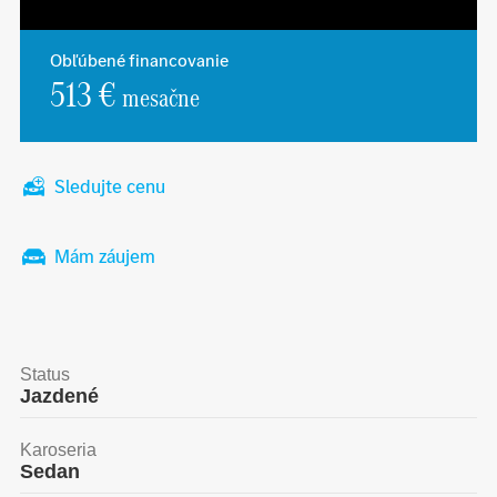
Obľúbené financovanie
513 €
mesačne
Sledujte cenu
Mám záujem
Status
Jazdené
Karoseria
Sedan