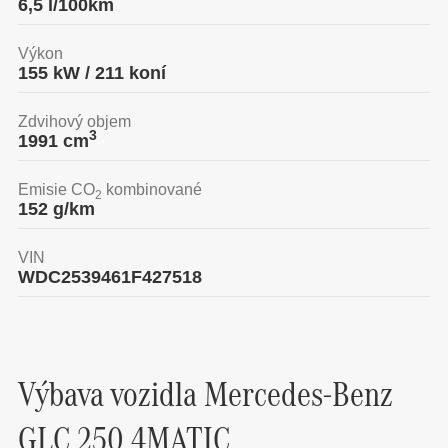
6,5
l/100km
Výkon
155
kW /
211
koní
Zdvihový objem
3
1991
cm
Emisie CO
kombinované
2
152
g/km
VIN
WDC2539461F427518
Výbava vozidla
Mercedes-Benz
GLC 250 4MATIC