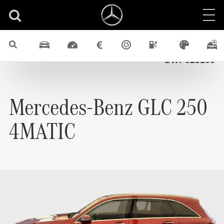
Jazdené vozidlá
GLC
4x4
Benzín
Sedan
Identifikačné číslo
GWP025109
Mercedes-Benz
GLC 250
4MATIC