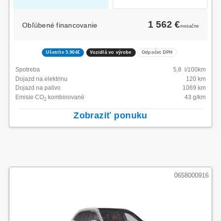
1 562 €
Obľúbené financovanie
mesačne
Ušetríte 5.904€
Vozidlá vo výrobe
Odpočet DPH
Spotreba
5,8
l/100km
Dojazd na elektrinu
120 km
Dojazd na palivo
1069
km
Emisie CO
kombinované
43
g/km
2
Zobraziť ponuku
0658000916