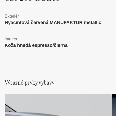
Exteriér
hyacintová červená MANUFAKTUR metallic
Interiér
koža hnedá espresso/čierna
Výrazné prvky výbavy