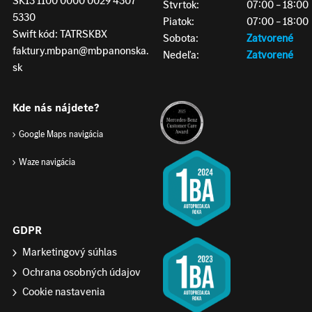
SK13 1100 0000 0029 4307
Štvrtok:
07:00 – 18:00
5330
Piatok:
07:00 – 18:00
Swift kód: TATRSKBX
Sobota:
Zatvorené
faktury.mbpan@mbpanonska.
Nedeľa:
Zatvorené
sk
Kde nás nájdete?
Google Maps navigácia
Waze navigácia
GDPR
Marketingový súhlas
Ochrana osobných údajov
Cookie nastavenia