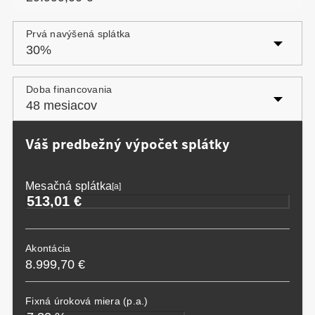
Prvá navýšená splátka
Posledná navýšená splátka
Doba financovania
Váš predbežný výpočet splátky
Mesačná splátka
[a]
Akontácia
8.999,70 €
Fixná úroková miera (p.a.)