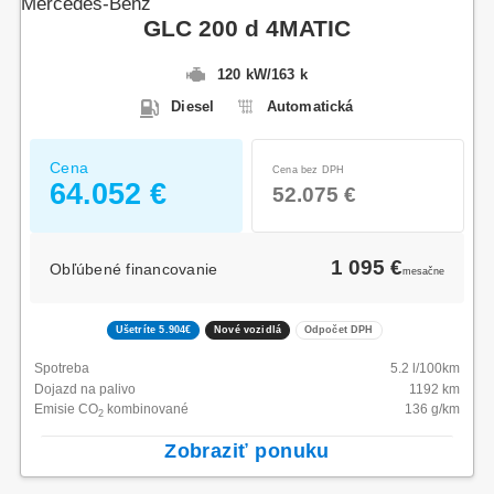
Mercedes-Benz
GLC 200 d 4MATIC
120 kW
/
163 k
Diesel
Automatická
Cena
Cena bez DPH
64.052 €
52.075 €
1 095 €
Obľúbené financovanie
mesačne
Ušetríte 5.904€
Nové vozidlá
Odpočet DPH
Spotreba
5.2
l/100km
Dojazd na palivo
1192
km
Emisie CO
kombinované
136
g/km
2
Zobraziť ponuku