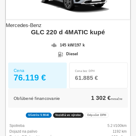
Mercedes-Benz
GLC 220 d 4MATIC kupé
145 kW
/
197 k
Diesel
Cena
Cena bez DPH
76.119 €
61.885 €
1 302 €
Obľúbené financovanie
mesačne
Ušetríte 5.904€
Vozidlá vo výrobe
Odpočet DPH
Spotreba
5.2
l/100km
Dojazd na palivo
1192
km