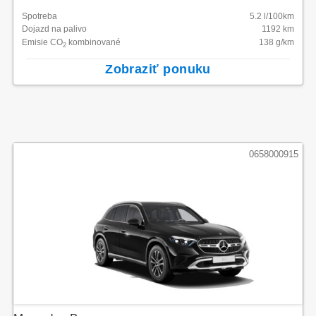
Spotreba
5.2
l/100km
Dojazd na palivo
1192
km
Emisie CO
kombinované
138
g/km
2
Zobraziť ponuku
0658000915