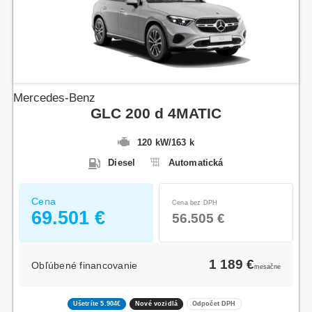
Mercedes-Benz
GLC 200 d 4MATIC
120 kW
/
163 k
Diesel
Automatická
Cena
Cena bez DPH
69.501 €
56.505 €
1 189 €
Obľúbené financovanie
mesačne
Ušetríte 5.904€
Nové vozidlá
Odpočet DPH