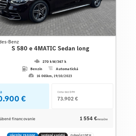
des-Benz
S 580 e 4MATIC Sedan long
270 kW
/
367 k
Benzín
Automatická
16 065km
19/10/2023
a
Cena bez DPH
0.900 €
73.902 €
1 554 €
úbené financovanie
mesačne
Ušetríte 19.000€
Jazdené vozidlá
Odpočet DPH