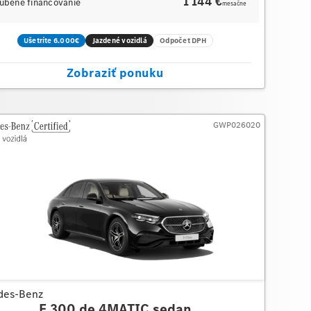
1 144 €
úbené financovanie
mesačne
Ušetríte 6.000€
Jazdené vozidlá
Odpočet DPH
Zobraziť ponuku
GWP026020
des-Benz
E 300 de 4MATIC sedan