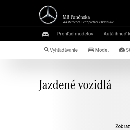
MB Panónska
Váš Mercedes-Benz partner v Bratislave
Prehľad modelov
Autá ihneď 
Vyhľadávanie
Model
S
Jazdené vozidlá
Zobraz