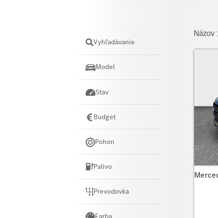
Názov
Vyhľadávanie
Model
Stav
Budget
Pohon
Palivo
Merce
Prevodovka
Farba