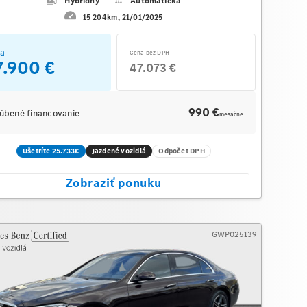
Hybridný
Automatická
15 204km
21/01/2025
a
Cena bez DPH
7.900 €
47.073 €
990 €
úbené financovanie
mesačne
Ušetríte 25.733€
Jazdené vozidlá
Odpočet DPH
Zobraziť ponuku
GWP025139