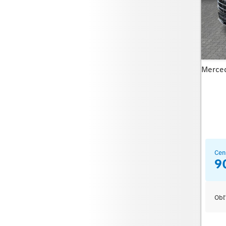
Merce
Cen
9
Obľ