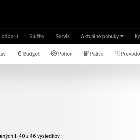
k odberu
Služby
Servis
Aktuálne ponuky
Ko
tav
Budget
Pohon
Palivo
Prevodo
ených 1–40 z 46 výsledkov