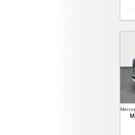
Merce
M