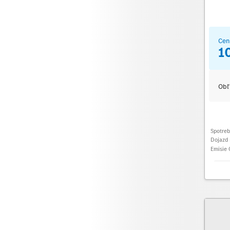
Cen
1
Obľ
Spotre
Dojazd 
Emisie