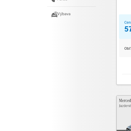
Výbava
Cen
5
Obľ