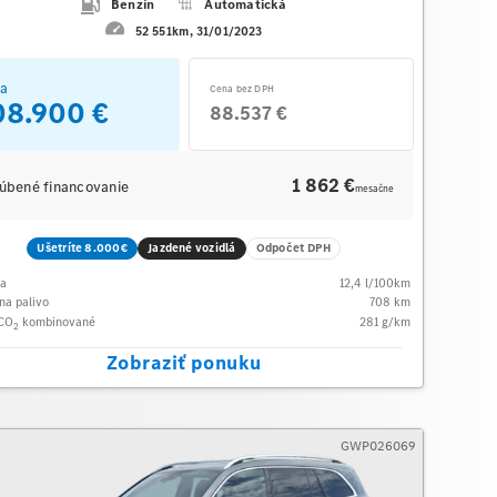
Benzín
Automatická
52 551km
31/01/2023
a
Cena bez DPH
08.900 €
88.537 €
1 862 €
úbené financovanie
mesačne
Ušetríte 8.000€
Jazdené vozidlá
Odpočet DPH
ba
12,4
l/100km
na palivo
708
km
 CO
kombinované
281
g/km
2
Zobraziť ponuku
GWP026069