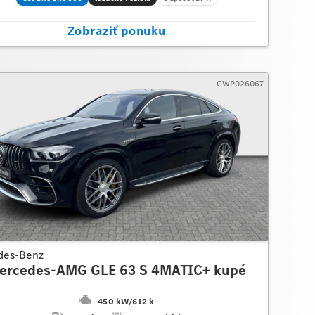
Zobraziť ponuku
GWP026067
des-Benz
ercedes-AMG GLE 63 S 4MATIC+ kupé
450 kW
/
612 k