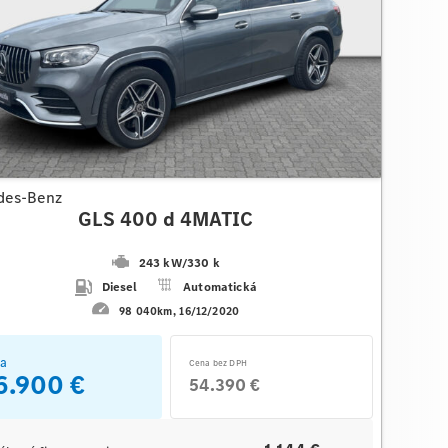
des-Benz
GLS 400 d 4MATIC
243 kW
/
330 k
Diesel
Automatická
98 040km
16/12/2020
a
Cena bez DPH
6.900 €
54.390 €