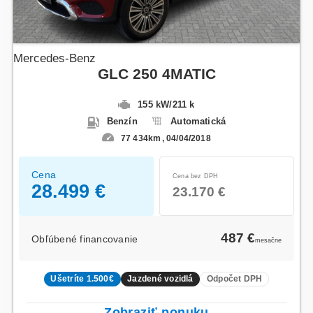
Mercedes-Benz
GLC 250 4MATIC
155 kW
/
211 k
Benzín
Automatická
77 434km
04/04/2018
Cena
Cena bez DPH
28.499 €
23.170 €
487 €
Obľúbené financovanie
mesačne
Ušetríte 1.500€
Jazdené vozidlá
Odpočet DPH
Zobraziť ponuku