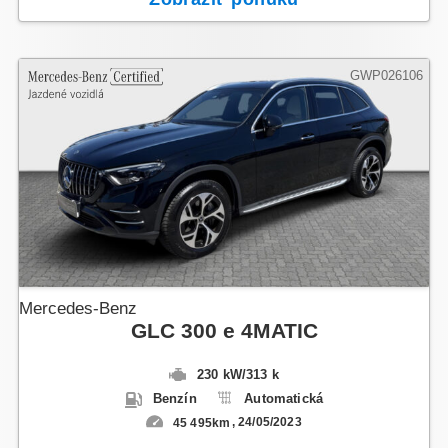
GWP026106
Mercedes-Benz
GLC 300 e 4MATIC
230 kW
/
313 k
Benzín
Automatická
45 495km
24/05/2023