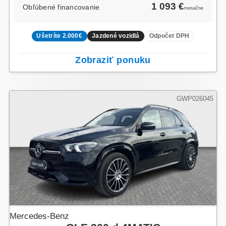
1 093 €
Obľúbené financovanie
mesačne
Ušetríte 2.000€
Jazdené vozidlá
Odpočet DPH
Zobraziť ponuku
GWP026045
Mercedes-Benz