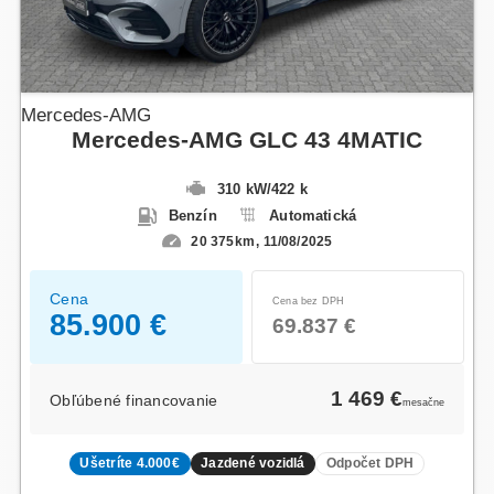
Mercedes-AMG
Mercedes-AMG GLC 43 4MATIC
310 kW
/
422 k
Benzín
Automatická
20 375km
11/08/2025
Cena
Cena bez DPH
85.900 €
69.837 €
1 469 €
Obľúbené financovanie
mesačne
Ušetríte 4.000€
Jazdené vozidlá
Odpočet DPH