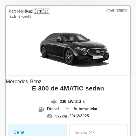
GWP026020
Mercedes-Benz
E 300 de 4MATIC sedan
230 kW
/
313 k
Diesel
Automatická
592km
09/12/2025
Cena
Cena bez DPH