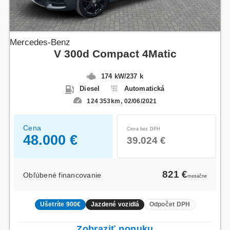
Mercedes-Benz
V 300d Compact 4Matic
174 kW
/
237 k
Diesel
Automatická
124 353km
02/06/2021
Cena
Cena bez DPH
48.000 €
39.024 €
821 €
Obľúbené financovanie
mesačne
Ušetríte 900€
Jazdené vozidlá
Odpočet DPH
Zobraziť ponuku