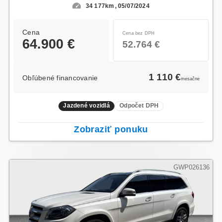
34 177km
05/07/2024
Cena
Cena bez DPH
64.900 €
52.764 €
1 110 €
Obľúbené financovanie
mesačne
Jazdené vozidlá
Odpočet DPH
Zobraziť ponuku
GWP026136