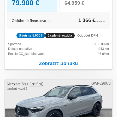
79.900 €
64.959 €
1 366 €
Obľúbené financovanie
mesačne
Ušetríte 5.000€
Jazdené vozidlá
Odpočet DPH
Spotreba
5,3
l/100km
Dojazd na palivo
943
km
Emisie CO
kombinované
46
g/km
2
Zobraziť ponuku
GWP026070