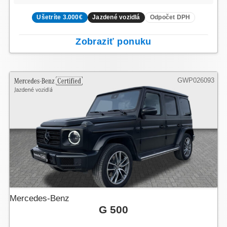
Ušetríte 3.000€
Jazdené vozidlá
Odpočet DPH
Zobraziť ponuku
GWP026093
Mercedes-Benz
G 500