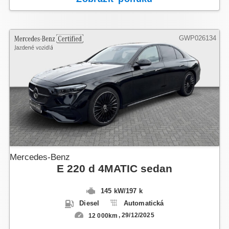
GWP026134
Mercedes-Benz
E 220 d 4MATIC sedan
145 kW
/
197 k
Diesel
Automatická
12 000km
29/12/2025