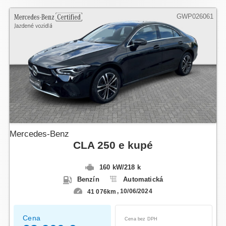
GWP026061
Mercedes-Benz
CLA 250 e kupé
160 kW
/
218 k
Benzín
Automatická
41 076km
10/06/2024
Cena
Cena bez DPH