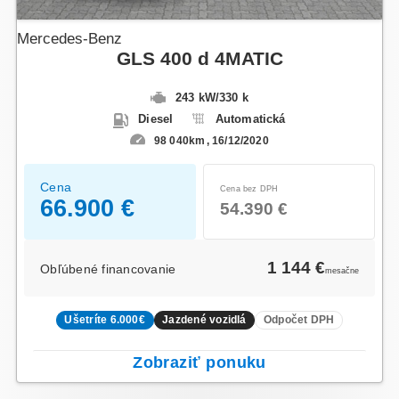
Mercedes-Benz
GLS 400 d 4MATIC
243 kW
/
330 k
Diesel
Automatická
98 040km
16/12/2020
Cena
Cena bez DPH
66.900 €
54.390 €
1 144 €
Obľúbené financovanie
mesačne
Ušetríte 6.000€
Jazdené vozidlá
Odpočet DPH
Zobraziť ponuku