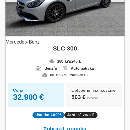
Mercedes-Benz
SLC 300
180 kW
/
245 k
Benzín
Automatická
80 369km
19/05/2018
Cena
Obľúbené financovanie
32.900 €
563 €
mesačne
Ušetríte 1.000€
Jazdené vozidlá
Zobraziť ponuku