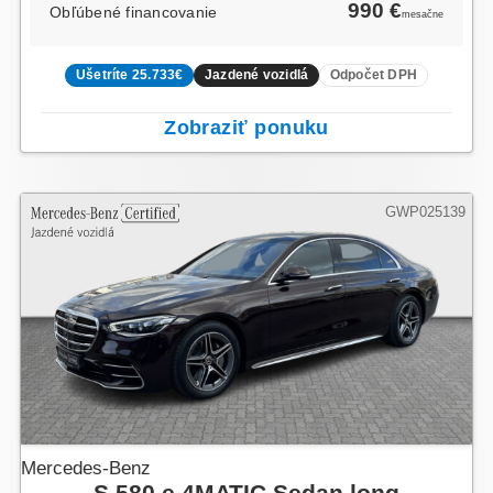
990 €
Obľúbené financovanie
mesačne
Ušetríte 25.733€
Jazdené vozidlá
Odpočet DPH
Zobraziť ponuku
GWP025139
Mercedes-Benz
S 580 e 4MATIC Sedan long