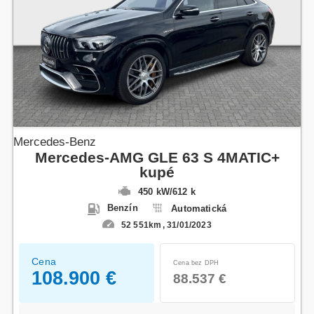
Mercedes-Benz
Mercedes-AMG GLE 63 S 4MATIC+
kupé
450 kW
/
612 k
Benzín
Automatická
52 551km
31/01/2023
Cena
Cena bez DPH
108.900 €
88.537 €