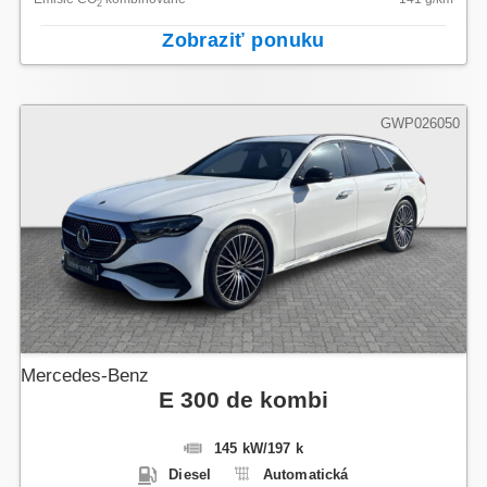
2
Zobraziť ponuku
GWP026050
Mercedes-Benz
E 300 de kombi
145 kW
/
197 k
Diesel
Automatická