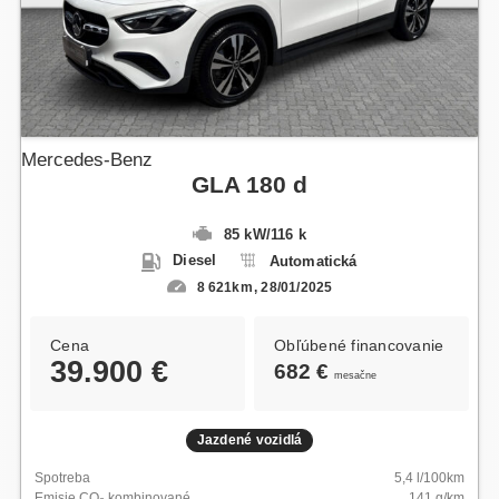
Mercedes-Benz
GLA 180 d
85 kW
/
116 k
Diesel
Automatická
8 621km
28/01/2025
Cena
Obľúbené financovanie
39.900 €
682 €
mesačne
Jazdené vozidlá
Spotreba
5,4
l/100km
Emisie CO
kombinované
141
g/km