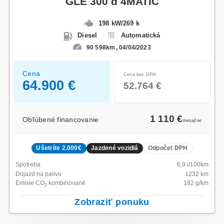
GLE 300 d 4MATIC
198 kW
/
269 k
Diesel
Automatická
90 598km
04/04/2023
Cena
Cena bez DPH
64.900 €
52.764 €
1 110 €
Obľúbené financovanie
mesačne
Ušetríte 2.000€
Jazdené vozidlá
Odpočet DPH
Spotreba
6,9
l/100km
Dojazd na palivo
1232
km
Emisie CO
kombinované
182
g/km
2
Zobraziť ponuku