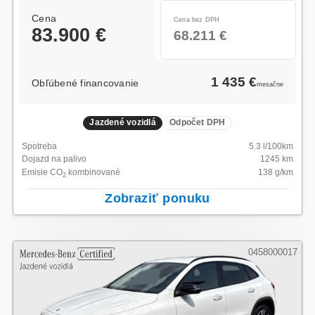
Cena
Cena bez DPH
83.900 €
68.211 €
1 435 €
Obľúbené financovanie
mesačne
Jazdené vozidlá
Odpočet DPH
Spotreba
5.3
l/100km
Dojazd na palivo
1245
km
Emisie CO
kombinované
138
g/km
2
Zobraziť ponuku
0458000017