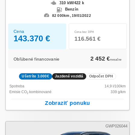
310 kW
/
422 k
Benzín
82 000km
19/01/2022
Cena
Cena bez DPH
143.370 €
116.561 €
2 452 €
Obľúbené financovanie
mesačne
Ušetríte 3.000€
Jazdené vozidlá
Odpočet DPH
Spotreba
14,9
l/100km
Emisie CO
kombinované
339
g/km
2
Zobraziť ponuku
GWP026044