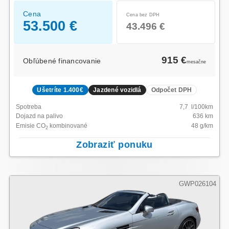
Cena
Cena bez DPH
53.500 €
43.496 €
915 €
Obľúbené financovanie
mesačne
Ušetríte 1.400€
Jazdené vozidlá
Odpočet DPH
Spotreba
7,7
l/100km
Dojazd na palivo
636
km
Emisie CO
kombinované
48
g/km
2
Zobraziť ponuku
GWP026104