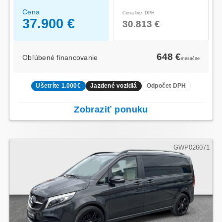
Cena
Cena bez DPH
37.900 €
30.813 €
648 €
Obľúbené financovanie
mesačne
Ušetríte 1.000€
Jazdené vozidlá
Odpočet DPH
Zobraziť ponuku
GWP026071