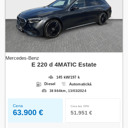
Mercedes-Benz
E 220 d 4MATIC Estate
145 kW
/
197 k
Diesel
Automatická
38 864km
13/03/2024
Cena
Cena bez DPH
63.900 €
51.951 €