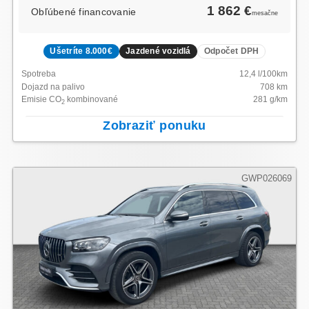
1 862 €
Obľúbené financovanie
mesačne
Ušetríte 8.000€
Jazdené vozidlá
Odpočet DPH
Spotreba
12,4
l/100km
Dojazd na palivo
708
km
Emisie CO
kombinované
281
g/km
2
Zobraziť ponuku
GWP026069