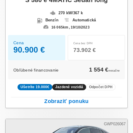
270 kW
/
367 k
Benzín
Automatická
16 065km
19/10/2023
Cena
Cena bez DPH
90.900 €
73.902 €
1 554 €
Obľúbené financovanie
mesačne
Ušetríte 19.000€
Jazdené vozidlá
Odpočet DPH
Zobraziť ponuku
GWP026067