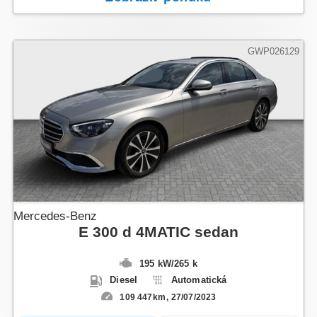
GWP026129
Mercedes-Benz
E 300 d 4MATIC sedan
195 kW
/
265 k
Diesel
Automatická
109 447km
27/07/2023