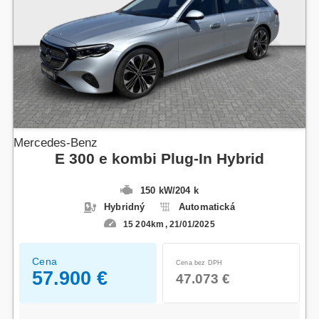
Mercedes-Benz
E 300 e kombi Plug-In Hybrid
150 kW
/
204 k
Hybridný
Automatická
15 204km
21/01/2025
Cena
Cena bez DPH
57.900 €
47.073 €