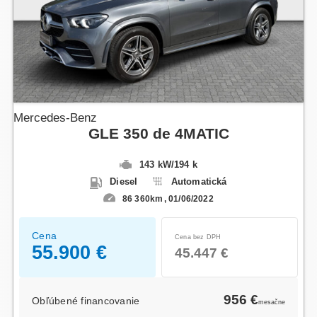
Mercedes-Benz
GLE 350 de 4MATIC
143 kW
/
194 k
Diesel
Automatická
86 360km
01/06/2022
Cena
Cena bez DPH
55.900 €
45.447 €
956 €
Obľúbené financovanie
mesačne