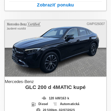
Zobraziť ponuku
GWP026007
Mercedes-Benz
GLC 200 d 4MATIC kupé
120 kW
/
163 k
Diesel
Automatická
20 500km
02/07/2025