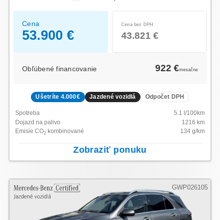
Cena
Cena bez DPH
53.900 €
43.821 €
922 €
Obľúbené financovanie
mesačne
Ušetríte 4.000€
Jazdené vozidlá
Odpočet DPH
Spotreba
5.1
l/100km
Dojazd na palivo
1216
km
Emisie CO
kombinované
134
g/km
2
Zobraziť ponuku
GWP026105