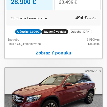
28.900 €
23.496 €
494 €
Obľúbené financovanie
mesačne
Ušetríte 2.000€
Jazdené vozidlá
Odpočet DPH
Spotreba
6
l/100km
Emisie CO
kombinované
136
g/km
2
Zobraziť ponuku
GWP025109