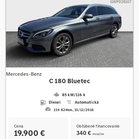
GWP026107
Mercedes-Benz
C 180 Bluetec
85 kW
/
116 k
Diesel
Automatická
134 824km
15/12/2016
Cena
Obľúbené financovanie
19.900 €
340 €
mesačne