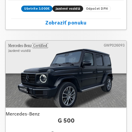
Ušetríte 3.000€
Jazdené vozidlá
Odpočet DPH
Zobraziť ponuku
GWP026093
Mercedes-Benz
G 500