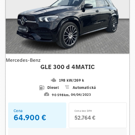
Mercedes-Benz
GLE 300 d 4MATIC
198 kW
/
269 k
Diesel
Automatická
90 598km
04/04/2023
Cena
Cena bez DPH
64.900 €
52.764 €