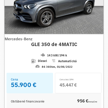
Mercedes-Benz
GLE 350 de 4MATIC
143 kW
/
194 k
Diesel
Automatická
86 360km
01/06/2022
Cena
Cena bez DPH
55.900 €
45.447 €
956 €
Obľúbené financovanie
mesačne