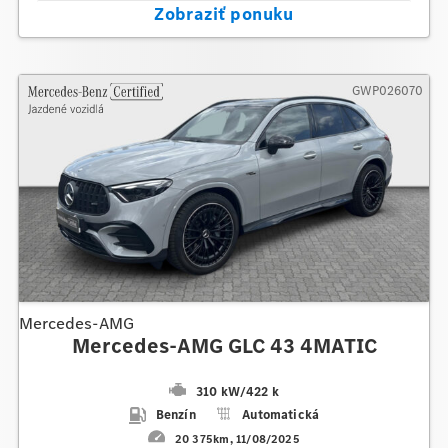
Zobraziť ponuku
GWP026070
Mercedes-AMG
Mercedes-AMG GLC 43 4MATIC
310 kW
/
422 k
Benzín
Automatická
20 375km
11/08/2025