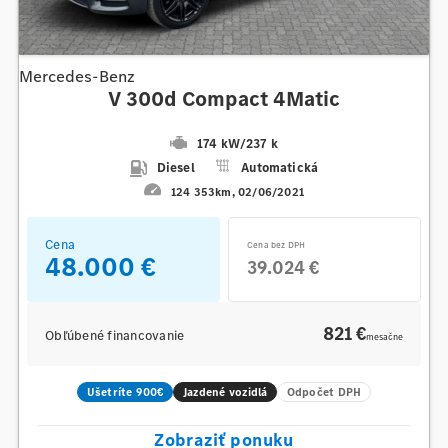
Mercedes-Benz
V 300d Compact 4Matic
174 kW
/
237 k
Diesel
Automatická
124 353km
02/06/2021
Cena
Cena bez DPH
48.000 €
39.024 €
821 €
Obľúbené financovanie
mesačne
Ušetríte 900€
Jazdené vozidlá
Odpočet DPH
Zobraziť ponuku