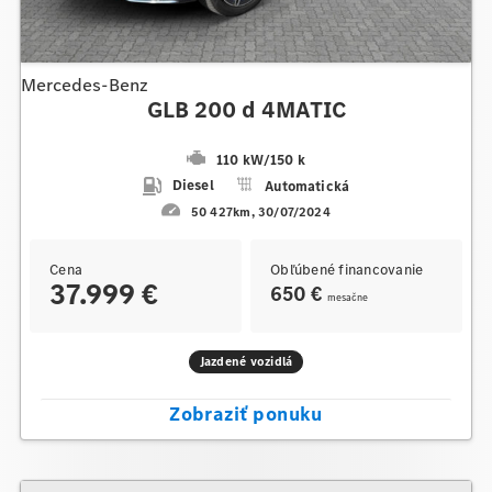
Mercedes-Benz
GLB 200 d 4MATIC
110 kW
/
150 k
Diesel
Automatická
50 427km
30/07/2024
Cena
Obľúbené financovanie
37.999 €
650 €
mesačne
Jazdené vozidlá
Zobraziť ponuku