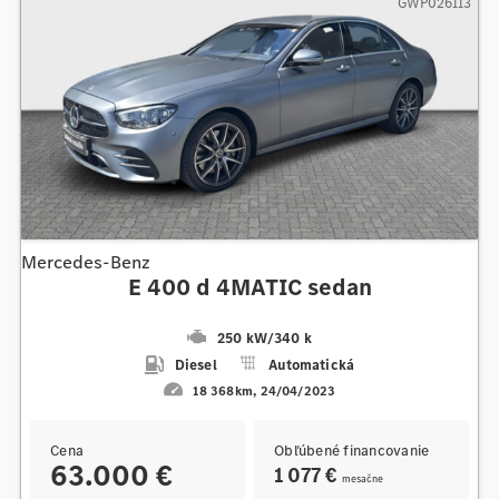
GWP026113
Mercedes-Benz
E 400 d 4MATIC sedan
250 kW
/
340 k
Diesel
Automatická
18 368km
24/04/2023
Cena
Obľúbené financovanie
63.000 €
1 077 €
mesačne