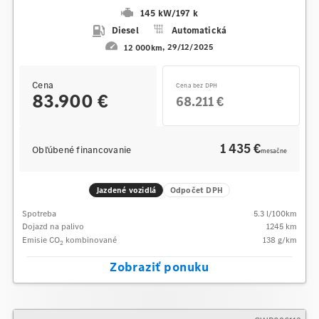
145 kW
/
197 k
Diesel
Automatická
12 000km
29/12/2025
Cena
Cena bez DPH
83.900 €
68.211 €
1 435 €
Obľúbené financovanie
mesačne
Jazdené vozidlá
Odpočet DPH
Spotreba
5.3
l/100km
Dojazd na palivo
1245
km
Emisie CO
kombinované
138
g/km
2
Zobraziť ponuku