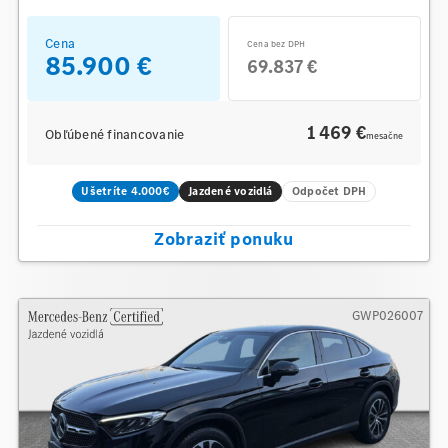
Cena
Cena bez DPH
85.900 €
69.837 €
1 469 €
Obľúbené financovanie
mesačne
Ušetríte 4.000€
Jazdené vozidlá
Odpočet DPH
Zobraziť ponuku
GWP026007