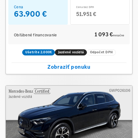
Cena
Cena bez DPH
63.900 €
51.951 €
1 093 €
Obľúbené financovanie
mesačne
Ušetríte 2.000€
Jazdené vozidlá
Odpočet DPH
Zobraziť ponuku
GWP026106