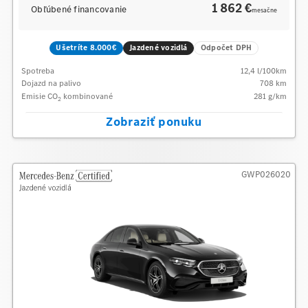
1 862 €
Obľúbené financovanie
mesačne
Ušetríte 8.000€
Jazdené vozidlá
Odpočet DPH
Spotreba
12,4
l/100km
Dojazd na palivo
708
km
Emisie CO
kombinované
281
g/km
2
Zobraziť ponuku
GWP026020