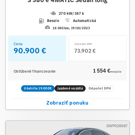
270 kW
/
367 k
Benzín
Automatická
16 065km
19/10/2023
Cena
Cena bez DPH
90.900 €
73.902 €
1 554 €
Obľúbené financovanie
mesačne
Ušetríte 19.000€
Jazdené vozidlá
Odpočet DPH
Zobraziť ponuku
GWP026067