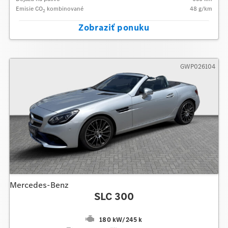
Emisie CO
kombinované
48
g/km
2
Zobraziť ponuku
GWP026104
Mercedes-Benz
SLC 300
180 kW
/
245 k