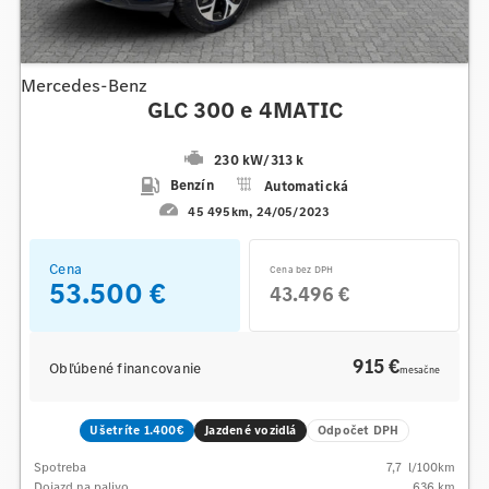
Mercedes-Benz
GLC 300 e 4MATIC
230 kW
/
313 k
Benzín
Automatická
45 495km
24/05/2023
Cena
Cena bez DPH
53.500 €
43.496 €
915 €
Obľúbené financovanie
mesačne
Ušetríte 1.400€
Jazdené vozidlá
Odpočet DPH
Spotreba
7,7
l/100km
Dojazd na palivo
636
km