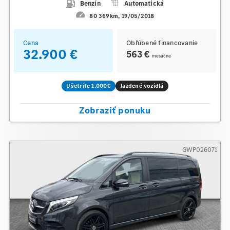
Benzín
Automatická
80 369km
19/05/2018
Cena
Obľúbené financovanie
32.900 €
563 €
mesačne
Ušetríte 1.000€
Jazdené vozidlá
Zobraziť ponuku
GWP026071