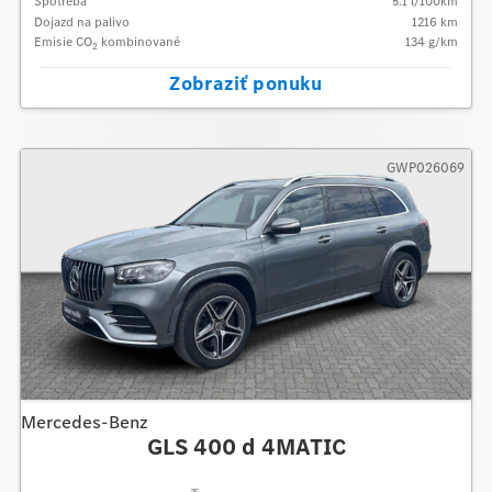
Spotreba
5.1
l/100km
Dojazd na palivo
1216
km
Emisie CO
kombinované
134
g/km
2
Zobraziť ponuku
GWP026069
Mercedes-Benz
GLS 400 d 4MATIC