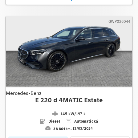
GWP026044
Mercedes-Benz
E 220 d 4MATIC Estate
145 kW
/
197 k
Diesel
Automatická
38 864km
13/03/2024