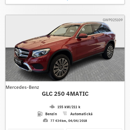
GWP025109
Mercedes-Benz
GLC 250 4MATIC
155 kW
/
211 k
Benzín
Automatická
77 434km
04/04/2018