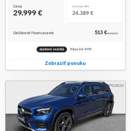
Cena
Cena bez DPH
29.999 €
24.389 €
513 €
Obľúbené financovanie
mesačne
Jazdené vozidlá
Odpočet DPH
Zobraziť ponuku
GWP026133