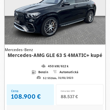
Mercedes-Benz
Mercedes-AMG GLE 63 S 4MATIC+ kupé
450 kW
/
612 k
Benzín
Automatická
52 551km
31/01/2023
Cena
Cena bez DPH
108.900 €
88.537 €