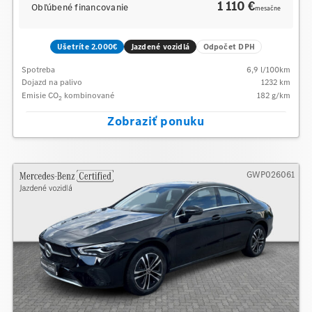
1 110 €
Obľúbené financovanie
mesačne
Ušetríte 2.000€
Jazdené vozidlá
Odpočet DPH
Spotreba
6,9
l/100km
Dojazd na palivo
1232
km
Emisie CO
kombinované
182
g/km
2
Zobraziť ponuku
GWP026061