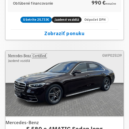
990 €
Obľúbené financovanie
mesačne
Ušetríte 25.733€
Jazdené vozidlá
Odpočet DPH
Zobraziť ponuku
GWP025139
Mercedes-Benz
S 580 e 4MATIC Sedan long