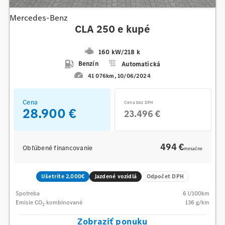
Mercedes-Benz
CLA 250 e kupé
160 kW
/
218 k
Benzín
Automatická
41 076km
10/06/2024
Cena
Cena bez DPH
28.900 €
23.496 €
494 €
Obľúbené financovanie
mesačne
Ušetríte 2.000€
Jazdené vozidlá
Odpočet DPH
Spotreba
6
l/100km
Emisie CO
kombinované
136
g/km
2
Zobraziť ponuku