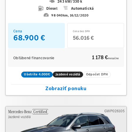
243 kW
/
330 k
Diesel
Automatická
98 040km
16/12/2020
Cena
Cena bez DPH
68.900 €
56.016 €
1 178 €
Obľúbené financovanie
mesačne
Ušetríte 4.000€
Jazdené vozidlá
Odpočet DPH
Zobraziť ponuku
GWP026105