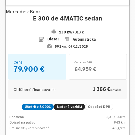
Mercedes-Benz
E 300 de 4MATIC sedan
230 kW
/
313 k
Diesel
Automatická
592km
09/12/2025
Cena
Cena bez DPH
79.900 €
64.959 €
1 366 €
Obľúbené financovanie
mesačne
Ušetríte 5.000€
Jazdené vozidlá
Odpočet DPH
Spotreba
5,3
l/100km
Dojazd na palivo
943
km
Emisie CO
kombinované
46
g/km
2