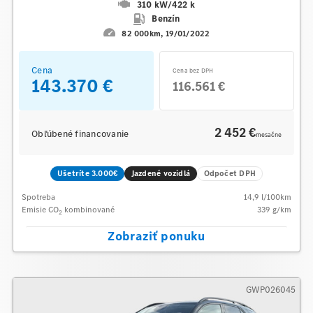
310 kW
/
422 k
Benzín
82 000km
19/01/2022
Cena
Cena bez DPH
143.370 €
116.561 €
2 452 €
Obľúbené financovanie
mesačne
Ušetríte 3.000€
Jazdené vozidlá
Odpočet DPH
Spotreba
14,9
l/100km
Emisie CO
kombinované
339
g/km
2
Zobraziť ponuku
GWP026045