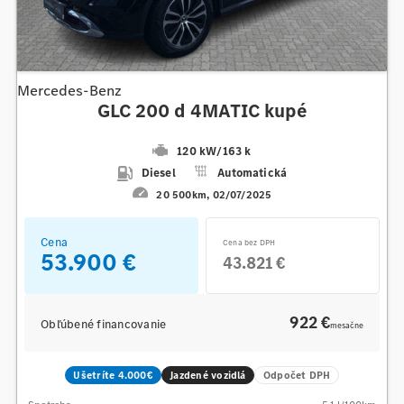
Mercedes-Benz
GLC 200 d 4MATIC kupé
120 kW
/
163 k
Diesel
Automatická
20 500km
02/07/2025
Cena
Cena bez DPH
53.900 €
43.821 €
922 €
Obľúbené financovanie
mesačne
Ušetríte 4.000€
Jazdené vozidlá
Odpočet DPH