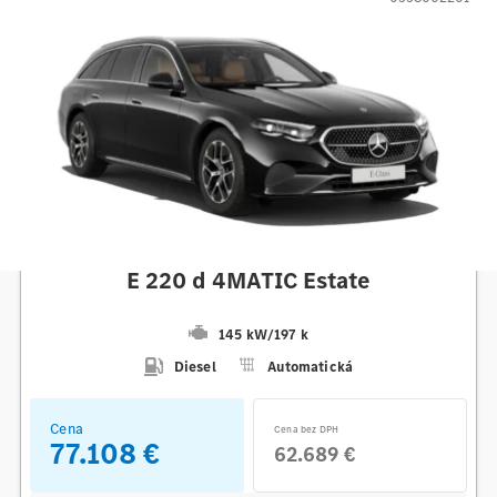
Mercedes-Benz
E 220 d 4MATIC Estate
145 kW
/
197 k
Diesel
Automatická
Cena
Cena bez DPH
77.108 €
62.689 €