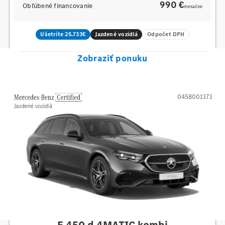
990 €
Obľúbené financovanie
mesačne
Ušetríte 25.733€
Jazdené vozidlá
Odpočet DPH
Zobraziť ponuku
0458001373
Mercedes-Benz
E 450 d 4MATIC kombi