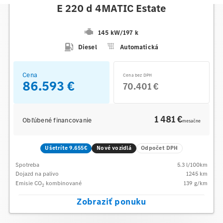
E 220 d 4MATIC Estate
145 kW
/
197 k
Diesel
Automatická
Cena
Cena bez DPH
86.593 €
70.401 €
1 481 €
Obľúbené financovanie
mesačne
Ušetríte 9.655€
Nové vozidlá
Odpočet DPH
Spotreba
5.3
l/100km
Dojazd na palivo
1245
km
Emisie CO
kombinované
139
g/km
2
Zobraziť ponuku