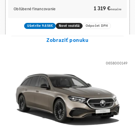
1 319 €
Obľúbené financovanie
mesačne
Ušetríte 9.656€
Nové vozidlá
Odpočet DPH
Zobraziť ponuku
0658000149
Mercedes-Benz