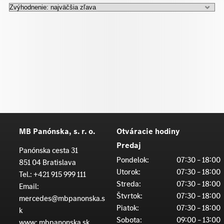
MB Panónska, s. r. o.
Otváracie hodiny
Predaj
Panónska cesta 31
Pondelok:
07:30 – 18:00
851 04 Bratislava
Utorok:
07:30 – 18:00
Tel.:
+421 915 999 111
Streda:
07:30 – 18:00
Email:
Štvrtok:
07:30 – 18:00
mercedes@mbpanonska.s
Piatok:
07:30 – 18:00
k
Sobota:
09:00 – 13:00
www:
mbpanonska.sk