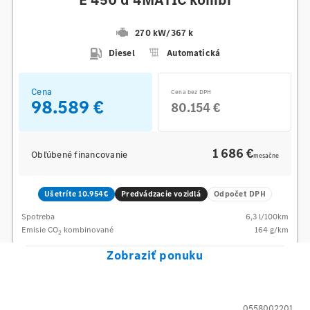
270 kW
/
367 k
Diesel
Automatická
Cena
Cena bez DPH
98.589 €
80.154 €
1 686 €
Obľúbené financovanie
mesačne
Ušetríte 10.954€
Predvádzacie vozidlá
Odpočet DPH
Spotreba
6,3
l/100km
Emisie CO
kombinované
164
g/km
2
Zobraziť ponuku
0558002201