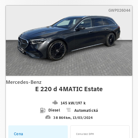
GWP026044
Mercedes-Benz
E 220 d 4MATIC Estate
145 kW
/
197 k
Diesel
Automatická
38 864km
13/03/2024
Cena
Cena bez DPH