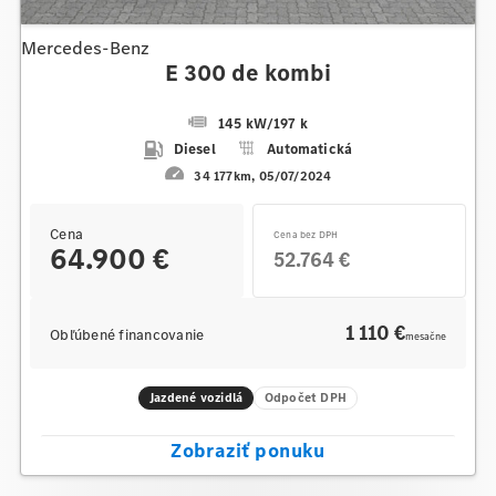
Mercedes-Benz
E 300 de kombi
145 kW
/
197 k
Diesel
Automatická
34 177km
05/07/2024
Cena
Cena bez DPH
64.900 €
52.764 €
1 110 €
Obľúbené financovanie
mesačne
Jazdené vozidlá
Odpočet DPH
Zobraziť ponuku