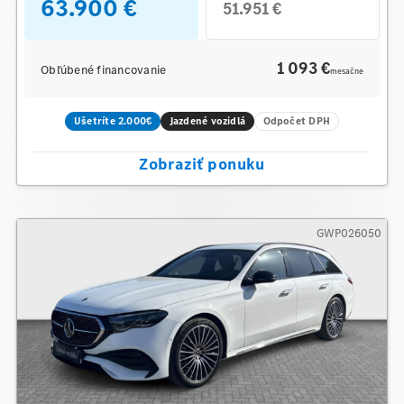
63.900 €
51.951 €
1 093 €
Obľúbené financovanie
mesačne
Ušetríte 2.000€
Jazdené vozidlá
Odpočet DPH
Zobraziť ponuku
GWP026050