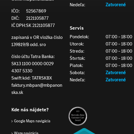
Nedeľa:
Zatvorené
IČO:
52567869
DIČ:
2121105877
IČ DPH:
SK 2121105877
Servis
Pondelok:
07:00 – 18:00
zapísaná v OR vložka číslo
Utorok:
07:00 – 18:00
139819/B odd. sro
Streda:
07:00 – 18:00
číslo účtu Tatra Banka:
Štvrtok:
07:00 – 18:00
SK13 1100 0000 0029
Piatok:
07:00 – 18:00
4307 5330
Sobota:
Zatvorené
Swift kód: TATRSKBX
Nedeľa:
Zatvorené
faktury.mbpan@mbpanon
ska.sk
Kde nás nájdete?
Google Maps navigácia
Waze navigácia