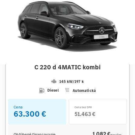
Mercedes-Benz
C 220 d 4MATIC kombi
145 kW
/
197 k
Diesel
Automatická
Cena
Cena bez DPH
63.300 €
51.463 €
1 082 €
Obľúbené financovanie