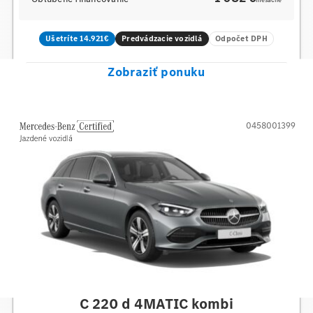
mesačne
Ušetríte 14.921€
Predvádzacie vozidlá
Odpočet DPH
Zobraziť ponuku
0458001399
Mercedes-Benz
C 220 d 4MATIC kombi