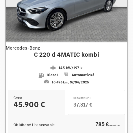
Mercedes-Benz
C 220 d 4MATIC kombi
145 kW
/
197 k
Diesel
Automatická
10 496km
07/04/2025
Cena
Cena bez DPH
45.900 €
37.317 €
785 €
Obľúbené financovanie
mesačne