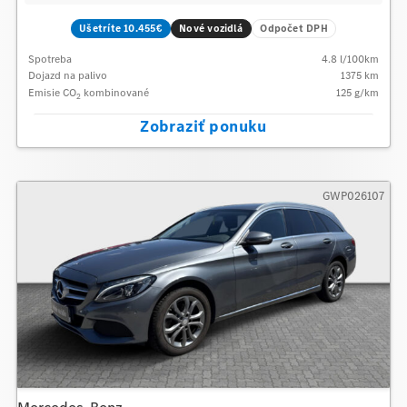
Ušetríte 10.455€
Nové vozidlá
Odpočet DPH
Spotreba
4.8
l/100km
Dojazd na palivo
1375
km
Emisie CO
kombinované
125
g/km
2
Zobraziť ponuku
GWP026107