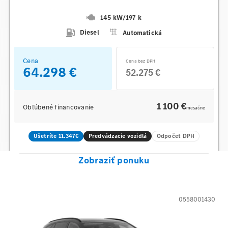
145 kW
/
197 k
Diesel
Automatická
Cena
Cena bez DPH
64.298 €
52.275 €
1 100 €
Obľúbené financovanie
mesačne
Ušetríte 11.347€
Predvádzacie vozidlá
Odpočet DPH
Zobraziť ponuku
0558001430