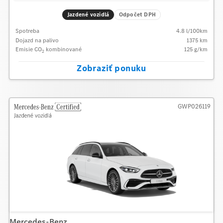
Jazdené vozidlá
Odpočet DPH
Spotreba
4.8
l/100km
Dojazd na palivo
1375
km
Emisie CO
kombinované
125
g/km
2
Zobraziť ponuku
GWP026119
Mercedes-Benz