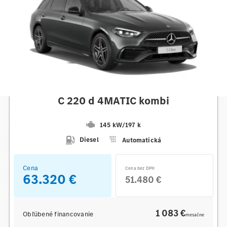
Mercedes-Benz
C 220 d 4MATIC kombi
145 kW
/
197 k
Diesel
Automatická
Cena
Cena bez DPH
63.320 €
51.480 €
1 083 €
Obľúbené financovanie
mesačne