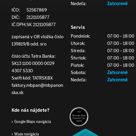
Nedeľa:
Zatvorené
IČO:
52567869
DIČ:
2121105877
IČ DPH:
SK 2121105877
Servis
Pondelok:
07:00 – 18:00
zapísaná v OR vložka číslo
Utorok:
07:00 – 18:00
139819/B odd. sro
Streda:
07:00 – 18:00
číslo účtu Tatra Banka:
Štvrtok:
07:00 – 18:00
SK13 1100 0000 0029
Piatok:
07:00 – 18:00
4307 5330
Sobota:
Zatvorené
Swift kód: TATRSKBX
Nedeľa:
Zatvorené
faktury.mbpan@mbpanon
ska.sk
Kde nás nájdete?
Google Maps navigácia
Waze navigácia