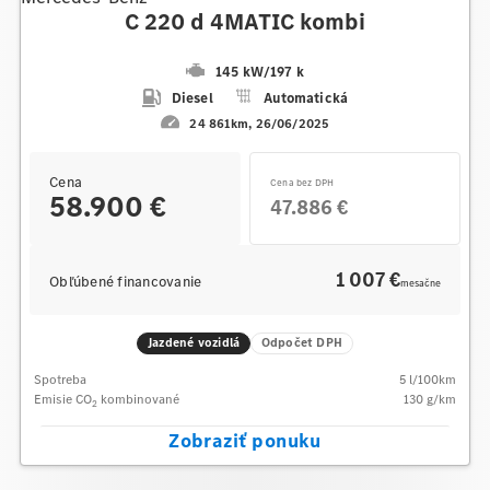
C 220 d 4MATIC kombi
145 kW
/
197 k
Diesel
Automatická
24 861km
26/06/2025
Cena
Cena bez DPH
58.900 €
47.886 €
1 007 €
Obľúbené financovanie
mesačne
Jazdené vozidlá
Odpočet DPH
Spotreba
5
l/100km
Emisie CO
kombinované
130
g/km
2
Zobraziť ponuku