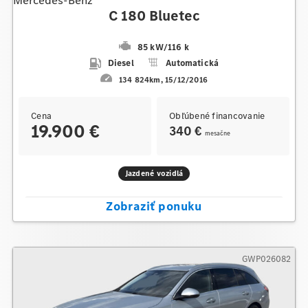
Mercedes-Benz
C 180 Bluetec
85 kW
/
116 k
Diesel
Automatická
134 824km
15/12/2016
Cena
Obľúbené financovanie
19.900 €
340 €
mesačne
Jazdené vozidlá
Zobraziť ponuku
GWP026082