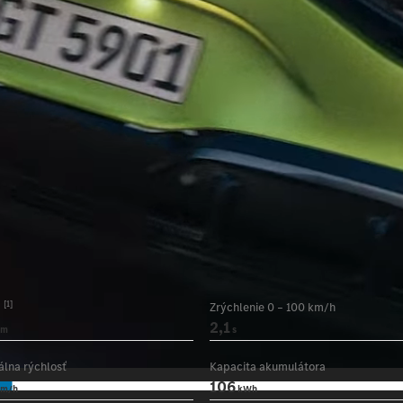
[1]
d
Zrýchlenie 0 – 100 km/h
2,1
km
s
lna rýchlosť
Kapacita akumulátora
106
km/h
kWh