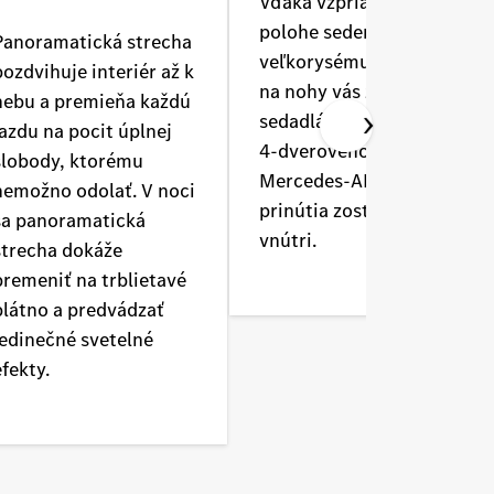
Vďaka vzpriamenej
polohe sedenia a
Panoramatická strecha
veľkorysému priestoru
pozdvihuje interiér až k
na nohy vás zadné
nebu a premieňa každú
sedadlá úplne nového
jazdu na pocit úplnej
4-dverového kupé
slobody, ktorému
Mercedes-AMG GT
nemožno odolať. V noci
prinútia zostať vo
sa panoramatická
vnútri.
strecha dokáže
premeniť na trblietavé
plátno a predvádzať
jedinečné svetelné
efekty.