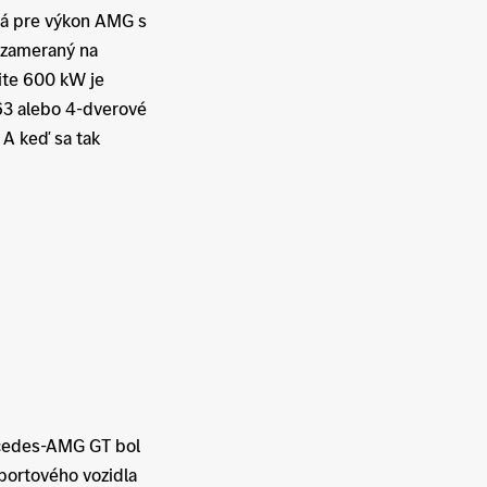
iá pre výkon AMG s
 zameraný na
ite 600 kW je
63 alebo 4-dverové
 A keď sa tak
rcedes-AMG GT bol
športového vozidla