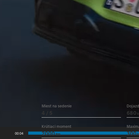
Miest na sedenie
Dojaz
4 / 5
680
Krútiaci moment
Maximá
2000
300
00:06
Nm