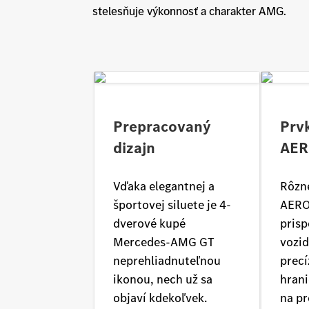
stelesňuje výkonnosť a charakter AMG.
Prepracovaný
Prv
dizajn
AER
Vďaka elegantnej a
Rôzn
športovej siluete je 4-
AERO
dverové kupé
prisp
Mercedes-AMG GT
vozid
neprehliadnuteľnou
precí
ikonou, nech už sa
hrani
objaví kdekoľvek.
na pr