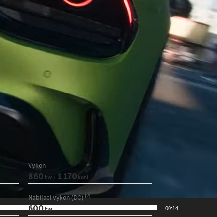
Vykon
860
1 170
kW /
koní
[2]
Nabíjací výkon (DC)
600
00:14
kW