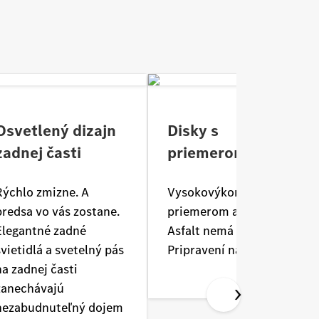
Osvetlený dizajn
Disky s
zadnej časti
priemerom až 21"
Rýchlo zmizne. A
Vysokovýkonné disky s
predsa vo vás zostane.
priemerom až 21".
Elegantné zadné
Asfalt nemá šancu.
svietidlá a svetelný pás
Pripravení na viac?
na zadnej časti
zanechávajú
nezabudnuteľný dojem