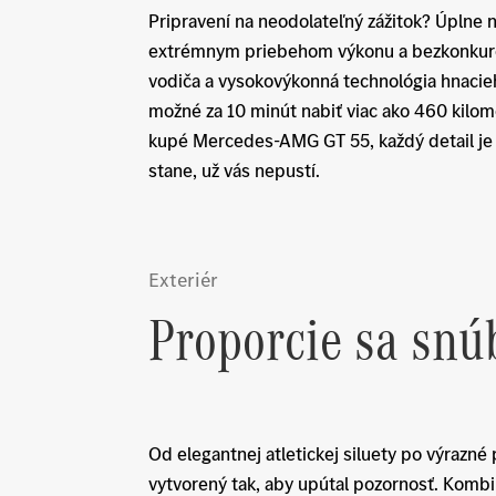
Pripravení na neodolateľný zážitok? Úpln
extrémnym priebehom výkonu a bezkonkuren
vodiča a vysokovýkonná technológia hnacieh
možné za 10 minút nabiť viac ako 460 kilo
kupé Mercedes-AMG GT 55, každý detail je p
stane, už vás nepustí.
Exteriér
Proporcie sa snú
Od elegantnej atletickej siluety po výraz
vytvorený tak, aby upútal pozornosť. Kombi