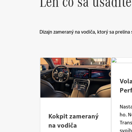
Len čo sa usadíte
Dizajn zameraný na vodiča, ktorý sa prelína 
Vol
Per
Nasta
ho. N
Kokpit zameraný
Tran
na vodiča
svojh