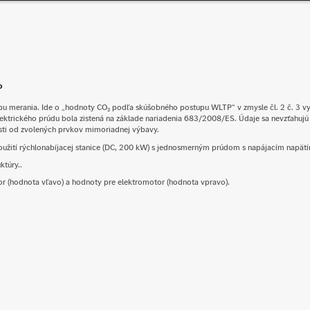
P
u merania. Ide o „hodnoty CO₂ podľa skúšobného postupu WLTP“ v zmysle čl. 2 č. 3 v
ektrického prúdu bola zistená na základe nariadenia 683/2008/ES. Údaje sa nevzťahujú n
losti od zvolených prvkov mimoriadnej výbavy.
použití rýchlonabíjacej stanice (DC, 200 kW) s jednosmerným prúdom s napájacím napä
ktúry..
r (hodnota vľavo) a hodnoty pre elektromotor (hodnota vpravo).