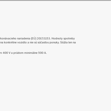
ykonávacieho nariadenia (EÚ) 2017/1153. Hodnoty spotreby
a konkrétne vozidlo a nie sú súčasťou ponuky. Slúžia len na
tím 400 V a prúdom minimálne 500 A.