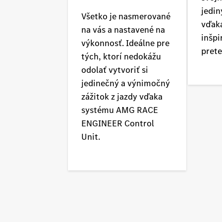
jedi
Všetko je nasmerované
vďak
na vás a nastavené na
inšp
výkonnosť. Ideálne pre
prete
tých, ktorí nedokážu
odolať vytvoriť si
jedinečný a výnimočný
zážitok z jazdy vďaka
systému AMG RACE
ENGINEER Control
Unit.