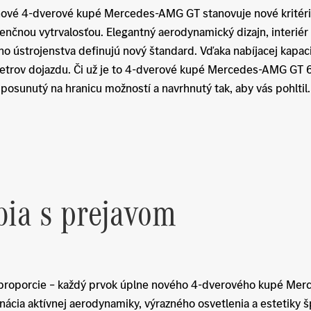
e nové 4-dverové kupé Mercedes-AMG GT stanovuje nové kritér
čnou vytrvalosťou. Elegantný aerodynamický dizajn, interiér
o ústrojenstva definujú nový štandard. Vďaka nabíjacej kapac
metrov dojazdu. Či už je to 4-dverové kupé Mercedes-AMG GT 
osunutý na hranicu možností a navrhnutý tak, aby vás pohltil.
bia s prejavom
né proporcie – každý prvok úplne nového 4-dverového kupé Me
nácia aktívnej aerodynamiky, výrazného osvetlenia a estetiky 