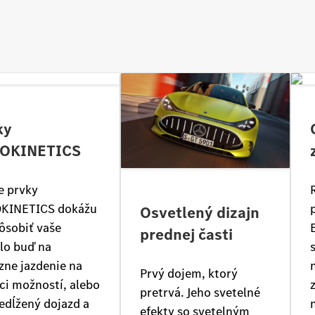
ky
OKINETICS
e prvky
KINETICS dokážu
Osvetlený dizajn
ôsobiť vaše
prednej časti
lo buď na
zne jazdenie na
Prvý dojem, ktorý
ci možností, alebo
pretrvá. Jeho svetelné
edĺžený dojazd a
efekty so svetelným