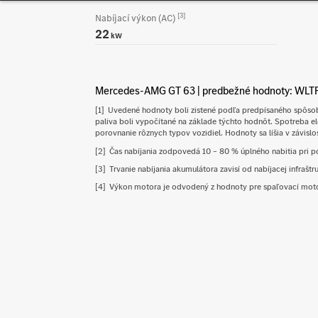
[3]
Nabíjací výkon (AC)
22
kW
Mercedes-AMG GT 63 | predbežné hodnoty: WLT
[1]
Uvedené hodnoty boli zistené podľa predpísaného spôsob
paliva boli vypočítané na základe týchto hodnôt. Spotreba el
porovnanie rôznych typov vozidiel. Hodnoty sa líšia v závis
[2]
Čas nabíjania zodpovedá 10 – 80 % úplného nabitia pri 
[3]
Trvanie nabíjania akumulátora zavisí od nabíjacej infraštru
[4]
Výkon motora je odvodený z hodnoty pre spaľovací moto