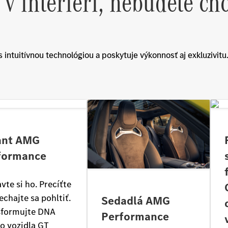
 v interiéri, nebudete chc
s intuitívnou technológiou a poskytuje výkonnosť aj exkluzivitu
ant AMG
formance
vte si ho. Precíťte
echajte sa pohltiť.
Sedadlá AMG
sformujte DNA
Performance
o vozidla GT