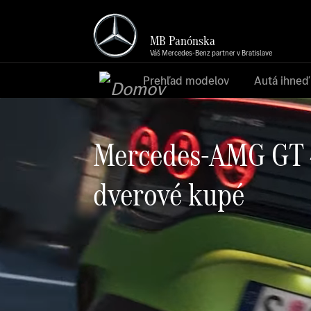
MB Panónska
Váš Mercedes-Benz partner v Bratislave
Prehľad modelov
Autá ihneď
Video
prehrávač
Mercedes-AMG GT 
dverové kupé