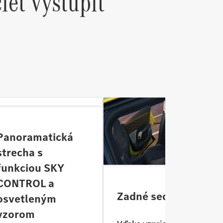
ieť vystúpiť
.
Panoramatická
strecha s
funkciou SKY
CONTROL a
Zadné sedadlá
osvetleným
vzorom