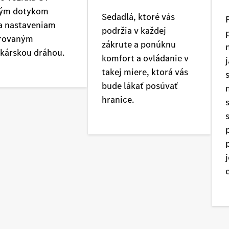
ným dotykom
Sedadlá, ktoré vás
a nastaveniam
podržia v každej
irovaným
zákrute a ponúknu
kárskou dráhou.
komfort a ovládanie v
takej miere, ktorá vás
bude lákať posúvať
hranice.