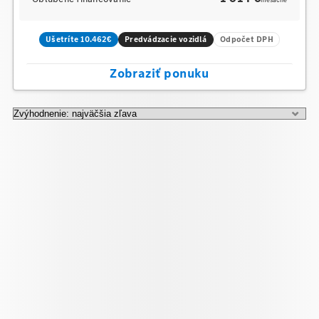
mesačne
Ušetríte 10.462€
Predvádzacie vozidlá
Odpočet DPH
Zobraziť ponuku