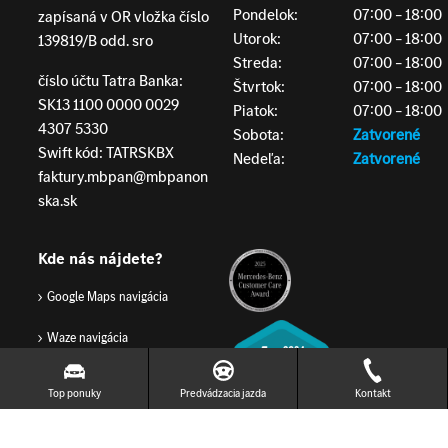
Pondelok:
07:00 – 18:00
zapísaná v OR vložka číslo
Utorok:
07:00 – 18:00
139819/B odd. sro
Streda:
07:00 – 18:00
číslo účtu Tatra Banka:
Štvrtok:
07:00 – 18:00
SK13 1100 0000 0029
Piatok:
07:00 – 18:00
4307 5330
Sobota:
Zatvorené
Swift kód: TATRSKBX
Nedeľa:
Zatvorené
faktury.mbpan@mbpanon
ska.sk
Kde nás nájdete?
Google Maps navigácia
Waze navigácia
Top ponuky
Predvádzacia jazda
Kontakt
GDPR