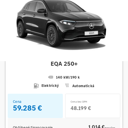
Mercedes-Benz
EQA 250+
140 kW
/
190 k
Elektrický
Automatická
Cena
Cena bez DPH
59.285 €
48.199 €
1 014 €
Obľúbené financovanie