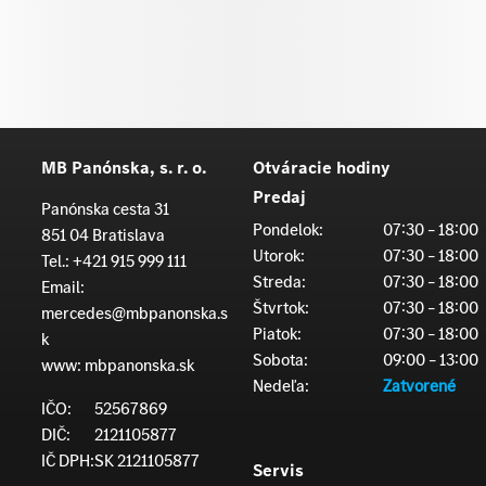
MB Panónska, s. r. o.
Otváracie hodiny
Predaj
Panónska cesta 31
Pondelok:
07:30 – 18:00
851 04 Bratislava
Utorok:
07:30 – 18:00
Tel.:
+421 915 999 111
Streda:
07:30 – 18:00
Email:
Štvrtok:
07:30 – 18:00
mercedes@mbpanonska.s
Piatok:
07:30 – 18:00
k
Sobota:
09:00 – 13:00
www:
mbpanonska.sk
Nedeľa:
Zatvorené
IČO:
52567869
DIČ:
2121105877
IČ DPH:
SK 2121105877
Servis