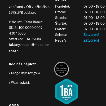
Pondelok:
07:00 – 18:00
zapísaná v OR vložka číslo
Utorok:
07:00 – 18:00
139819/B odd. sro
Streda:
07:00 – 18:00
číslo účtu Tatra Banka:
Štvrtok:
07:00 – 18:00
SK13 1100 0000 0029
Piatok:
07:00 – 18:00
4307 5330
Sobota:
Zatvorené
Swift kód: TATRSKBX
Nedeľa:
Zatvorené
faktury.mbpan@mbpanon
ska.sk
Kde nás nájdete?
Google Maps navigácia
Waze navigácia
GDPR