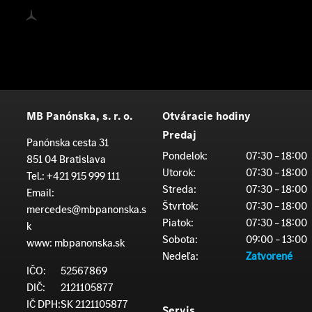
MB Panónska, s. r. o.
Otváracie hodiny
Predaj
Panónska cesta 31
Pondelok:
07:30 – 18:00
851 04 Bratislava
Utorok:
07:30 – 18:00
Tel.:
+421 915 999 111
Streda:
07:30 – 18:00
Email:
Štvrtok:
07:30 – 18:00
mercedes@mbpanonska.s
Piatok:
07:30 – 18:00
k
Sobota:
09:00 – 13:00
www:
mbpanonska.sk
Nedeľa:
Zatvorené
IČO:
52567869
DIČ:
2121105877
IČ DPH:
SK 2121105877
Servis