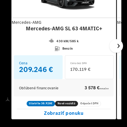
Mercedes-AMG
Merc
Mercedes-AMG SL 63 4MATIC+
430 kW
/
585 k
Benzín
Cena
C
Cena bez DPH
209.246 €
170.119 €
3 578 €
Obľúbené financovanie
O
mesačne
Ušetríte 36.926€
Nové vozidlá
Odpočet DPH
Zobraziť ponuku