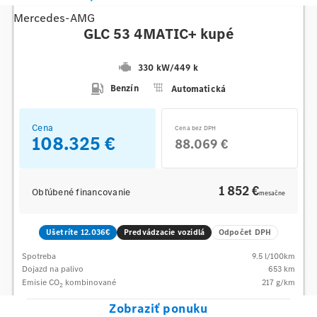
Mercedes-AMG
GLC 53 4MATIC+ kupé
330 kW
/
449 k
Benzín
Automatická
Cena
Cena bez DPH
108.325 €
88.069 €
1 852 €
Obľúbené financovanie
mesačne
Ušetríte 12.036€
Predvádzacie vozidlá
Odpočet DPH
Spotreba
9.5
l/100km
Dojazd na palivo
653
km
Emisie CO
kombinované
217
g/km
2
Zobraziť ponuku