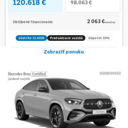
120.618 €
98.063 €
2 063 €
Obľúbené financovanie
mesačne
Ušetríte 13.402€
Predvádzacie vozidlá
Odpočet DPH
Zobraziť ponuku
0558000552