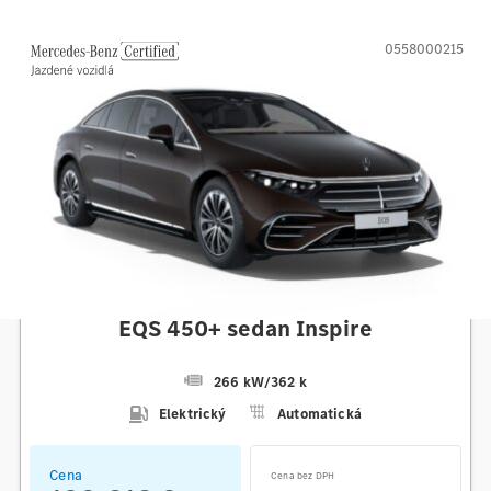
0558000215
Mercedes-Benz
EQS 450+ sedan Inspire
266 kW
/
362 k
Elektrický
Automatická
Cena
Cena bez DPH