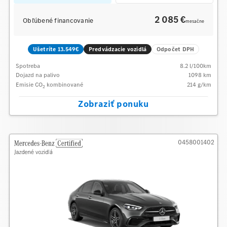
2 085 €
Obľúbené financovanie
mesačne
Ušetríte 13.549€
Predvádzacie vozidlá
Odpočet DPH
Spotreba
8.2
l/100km
Dojazd na palivo
1098
km
Emisie CO
kombinované
214
g/km
2
Zobraziť ponuku
0458001402