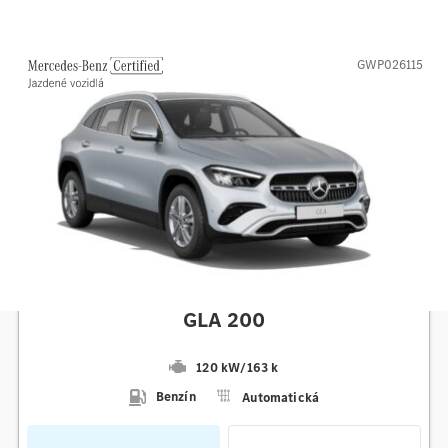
GWP026115
Mercedes-Benz
GLA 200
120 kW
/
163 k
Benzín
Automatická