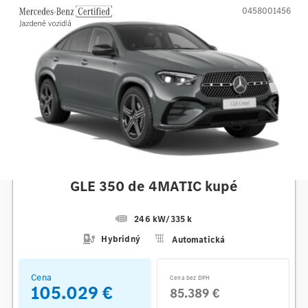
0458001456
Mercedes-Benz
GLE 350 de 4MATIC kupé
246 kW
/
335 k
Hybridný
Automatická
Cena
Cena bez DPH
105.029 €
85.389 €