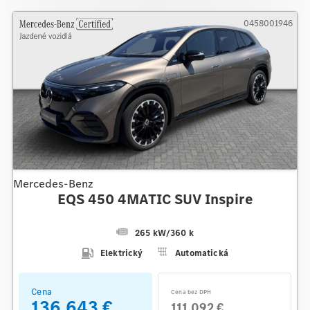
0458001946
Mercedes-Benz
EQS 450 4MATIC SUV Inspire
265 kW
/
360 k
Elektrický
Automatická
Cena
Cena bez DPH
136.643 €
111.092 €