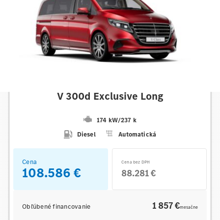
Mercedes-Benz
V 300d Exclusive Long
174 kW
/
237 k
Diesel
Automatická
Cena
Cena bez DPH
108.586 €
88.281 €
1 857 €
Obľúbené financovanie
mesačne