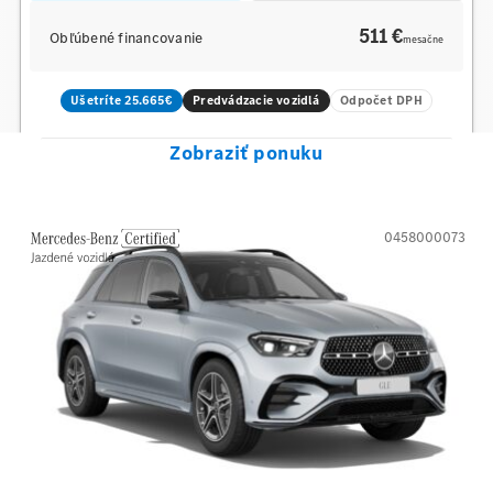
511 €
Obľúbené financovanie
mesačne
Ušetríte 25.665€
Predvádzacie vozidlá
Odpočet DPH
Zobraziť ponuku
0458000073