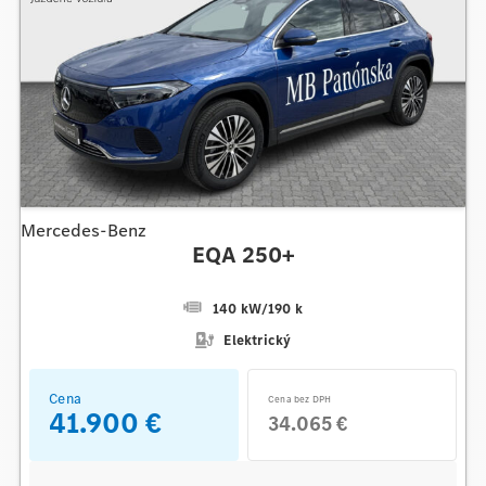
Mercedes-Benz
EQA 250+
140 kW
/
190 k
Elektrický
Cena
Cena bez DPH
41.900 €
34.065 €