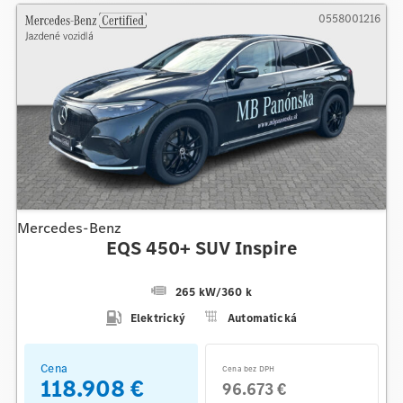
0558001216
Mercedes-Benz
EQS 450+ SUV Inspire
265 kW
/
360 k
Elektrický
Automatická
Cena
Cena bez DPH
118.908 €
96.673 €