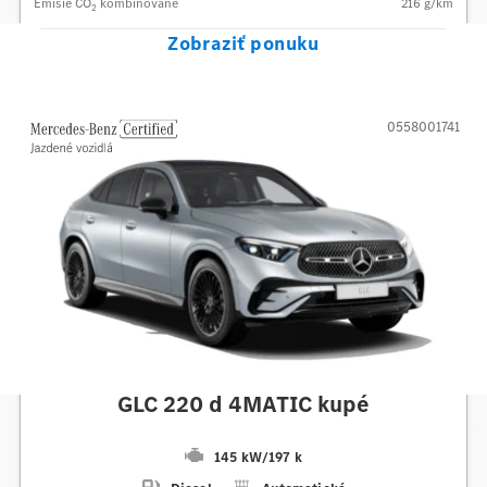
Emisie CO
kombinované
216
g/km
2
Zobraziť ponuku
0558001741
Mercedes-Benz
GLC 220 d 4MATIC kupé
145 kW
/
197 k