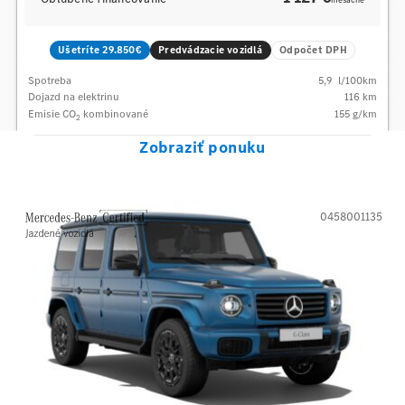
mesačne
Ušetríte 29.850€
Predvádzacie vozidlá
Odpočet DPH
Spotreba
5,9
l/100km
Dojazd na elektrinu
116 km
Emisie CO
kombinované
155
g/km
2
Zobraziť ponuku
0458001135