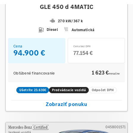
Mercedes-Benz
GLE 450 d 4MATIC
270 kW
/
367 k
Diesel
Automatická
Cena
Cena bez DPH
94.900 €
77.154 €
1 623 €
Obľúbené financovanie
mesačne
Ušetríte 23.635€
Predvádzacie vozidlá
Odpočet DPH
Zobraziť ponuku
0458001571