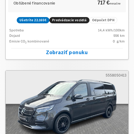
717 €
Obľúbené financovanie
mesačne
Ušetríte 22.165€
Predvádzacie vozidlá
Odpočet DPH
Spotreba
14,4
kWh/100km
Dojazd
556 km
Emisie CO
kombinované
0
g/km
2
Zobraziť ponuku
5558050413