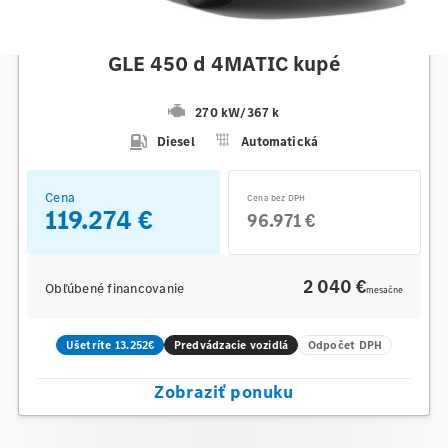
Mercedes-Benz
GLE 450 d 4MATIC kupé
270 kW
/
367 k
Diesel
Automatická
Cena
Cena bez DPH
119.274 €
96.971 €
2 040 €
Obľúbené financovanie
mesačne
Ušetríte 13.252€
Predvádzacie vozidlá
Odpočet DPH
Zobraziť ponuku