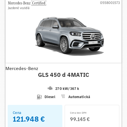
0558001573
Mercedes-Benz
GLS 450 d 4MATIC
270 kW
/
367 k
Diesel
Automatická
Cena
Cena bez DPH
121.948 €
99.145 €