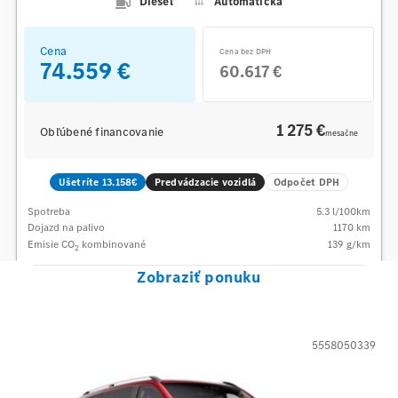
Diesel
Automatická
Cena
Cena bez DPH
74.559 €
60.617 €
1 275 €
Obľúbené financovanie
mesačne
Ušetríte 13.158€
Predvádzacie vozidlá
Odpočet DPH
Spotreba
5.3
l/100km
Dojazd na palivo
1170
km
Emisie CO
kombinované
139
g/km
2
Zobraziť ponuku
5558050339