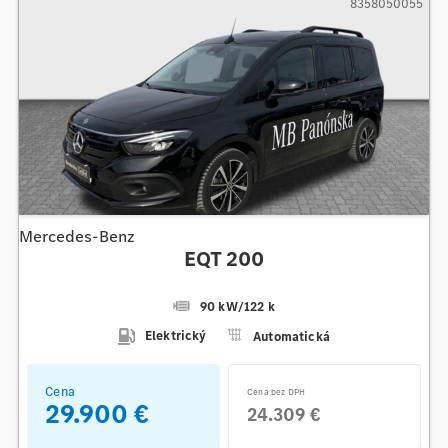
8358050055
Mercedes-Benz
EQT 200
90 kW
/
122 k
Elektrický
Automatická
Cena
Cena bez DPH
29.900 €
24.309 €