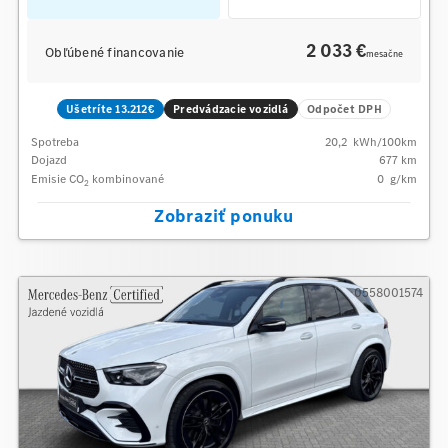
2 033 €
Obľúbené financovanie
mesačne
Ušetríte 13.212€
Predvádzacie vozidlá
Odpočet DPH
Spotreba
20,2
kWh/100km
Dojazd
677 km
Emisie CO
kombinované
0
g/km
2
Zobraziť ponuku
0558001574