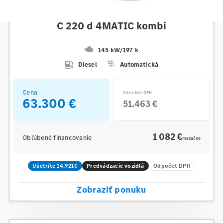
Mercedes-Benz
C 220 d 4MATIC kombi
145 kW
/
197 k
Diesel
Automatická
Cena
Cena bez DPH
63.300 €
51.463 €
1 082 €
Obľúbené financovanie
mesačne
Ušetríte 14.921€
Predvádzacie vozidlá
Odpočet DPH
Zobraziť ponuku