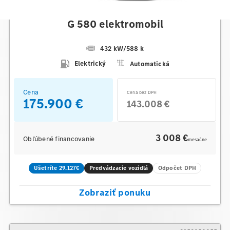
Mercedes-Benz
G 580 elektromobil
432 kW
/
588 k
Elektrický
Automatická
Cena
Cena bez DPH
175.900 €
143.008 €
3 008 €
Obľúbené financovanie
mesačne
Ušetríte 29.127€
Predvádzacie vozidlá
Odpočet DPH
Zobraziť ponuku