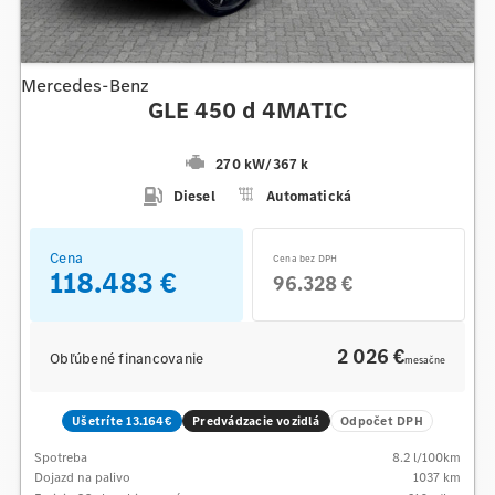
Mercedes-Benz
GLE 450 d 4MATIC
270 kW
/
367 k
Diesel
Automatická
Cena
Cena bez DPH
118.483 €
96.328 €
2 026 €
Obľúbené financovanie
mesačne
Ušetríte 13.164€
Predvádzacie vozidlá
Odpočet DPH
Spotreba
8.2
l/100km
Dojazd na palivo
1037
km