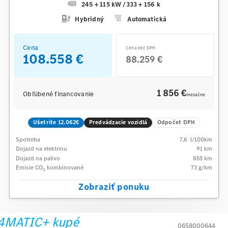
245 + 115 kW
/
333 + 156 k
Hybridný
Automatická
Cena
Cena bez DPH
108.558 €
88.259 €
1 856 €
Obľúbené financovanie
mesačne
Ušetríte 12.062€
Predvádzacie vozidlá
Odpočet DPH
Spotreba
7,6
l/100km
Dojazd na elektrinu
91 km
Dojazd na palivo
855
km
Emisie CO
kombinované
73
g/km
2
Zobraziť ponuku
0658000644