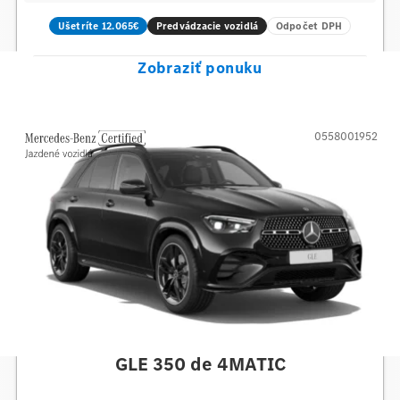
Ušetríte 12.065€
Predvádzacie vozidlá
Odpočet DPH
Zobraziť ponuku
0558001952
Mercedes-Benz
GLE 350 de 4MATIC