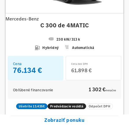
Mercedes-Benz
C 300 de 4MATIC
230 kW
/
313 k
Hybridný
Automatická
Cena
Cena bez DPH
76.134 €
61.898 €
1 302 €
Obľúbené financovanie
mesačne
Ušetríte 13.435€
Predvádzacie vozidlá
Odpočet DPH
Zobraziť ponuku