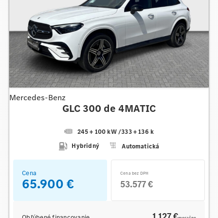
Mercedes-Benz
GLC 300 de 4MATIC
245 + 100 kW
/
333 + 136 k
Hybridný
Automatická
Cena
Cena bez DPH
65.900 €
53.577 €
1 127 €
Obľúbené financovanie