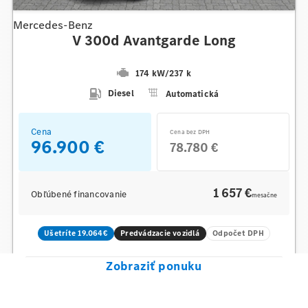
Mercedes-Benz
V 300d Avantgarde Long
174 kW
/
237 k
Diesel
Automatická
Cena
Cena bez DPH
96.900 €
78.780 €
1 657 €
Obľúbené financovanie
mesačne
Ušetríte 19.064€
Predvádzacie vozidlá
Odpočet DPH
Zobraziť ponuku