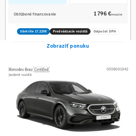
1 796 €
Obľúbené financovanie
mesačne
Ušetríte 17.220€
Predvádzacie vozidlá
Odpočet DPH
Zobraziť ponuku
0558001042