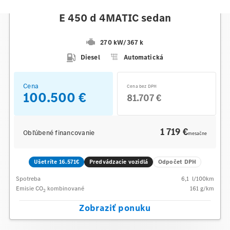
Mercedes-Benz
E 450 d 4MATIC sedan
270 kW
/
367 k
Diesel
Automatická
Cena
Cena bez DPH
100.500 €
81.707 €
1 719 €
Obľúbené financovanie
mesačne
Ušetríte 16.571€
Predvádzacie vozidlá
Odpočet DPH
Spotreba
6,1
l/100km
Emisie CO
kombinované
161
g/km
2
Zobraziť ponuku