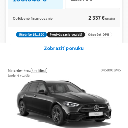
2 337 €
Obľúbené financovanie
mesačne
Ušetríte 15.182€
Predvádzacie vozidlá
Odpočet DPH
Zobraziť ponuku
0458001945