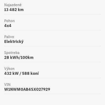
Najazdené
13 482
km
Pohon
4x4
Palivo
Elektrický
Spotreba
28
kWh/100km
Výkon
432
kW /
588
koní
VIN
W1NWM0AB4SX027929