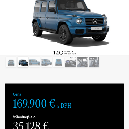
Cena
169.900
€
s DPH
Výhodnejšie o
35.128
€