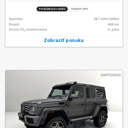
Predvádzacie vozidlá
Odpočet DPH
Spotreba
28.7
kWh/100km
Dojazd
466 km
Emisie CO
kombinované
0
g/km
2
Zobraziť ponuku
GWP026042