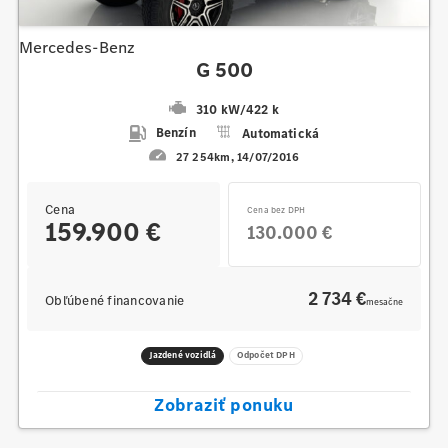
Mercedes-Benz
G 500
310 kW
/
422 k
Benzín
Automatická
27 254km
14/07/2016
Cena
Cena bez DPH
159.900 €
130.000 €
2 734 €
Obľúbené financovanie
mesačne
Jazdené vozidlá
Odpočet DPH
Zobraziť ponuku