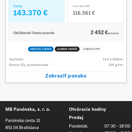
Cena
Cena bez DPH
143.370 €
116.561 €
2 452 €
Obľúbené financovanie
mesačne
Ušetríte 3.000€
Jazdené vozidlá
Odpočet DPH
Spotreba
14,9
l/100km
Emisie CO
kombinované
339
g/km
2
Zobraziť ponuku
MB Panónska, s. r. o.
Otváracie hodiny
Predaj
Panónska cesta 31
Pondelok:
07:30 – 18:00
851 04 Bratislava