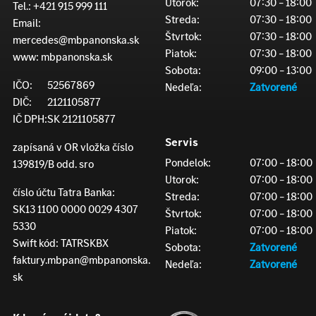
Utorok:
07:30 – 18:00
Tel.:
+421 915 999 111
Streda:
07:30 – 18:00
Email:
Štvrtok:
07:30 – 18:00
mercedes@mbpanonska.sk
Piatok:
07:30 – 18:00
www:
mbpanonska.sk
Sobota:
09:00 – 13:00
IČO:
52567869
Nedeľa:
Zatvorené
DIČ:
2121105877
IČ DPH:
SK 2121105877
Servis
zapísaná v OR vložka číslo
Pondelok:
07:00 – 18:00
139819/B odd. sro
Utorok:
07:00 – 18:00
číslo účtu Tatra Banka:
Streda:
07:00 – 18:00
SK13 1100 0000 0029 4307
Štvrtok:
07:00 – 18:00
5330
Piatok:
07:00 – 18:00
Swift kód: TATRSKBX
Sobota:
Zatvorené
faktury.mbpan@mbpanonska.
Nedeľa:
Zatvorené
sk