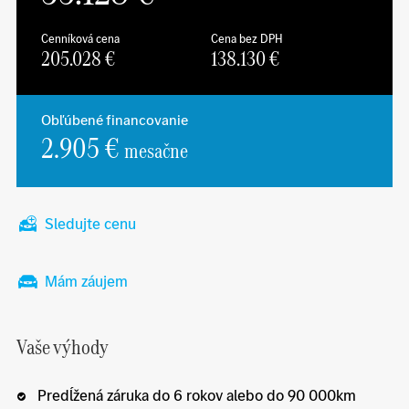
Cenníková cena
Cena bez DPH
205.028
€
138.130
€
Obľúbené financovanie
2.905 €
mesačne
Sledujte cenu
Mám záujem
Vaše výhody
Predĺžená záruka do 6 rokov alebo do 90 000km