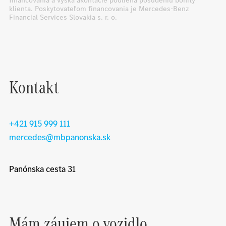
financovania a výška akontácie podlieha posúdeniu bonity
klienta. Poskytovateľom financovania je Mercedes-Benz
Financial Services Slovakia s. r. o.
Kontakt
+421 915 999 111
mercedes@mbpanonska.sk
Panónska cesta 31
Mám záujem o vozidlo