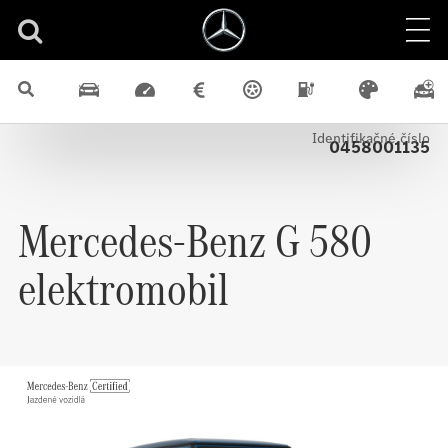
Predvádzacie vozidlá
G
4x4
Elektrický
Certified
terénne vozidlo
Identifikačné číslo
0458001135
Mercedes-Benz
G 580
elektromobil