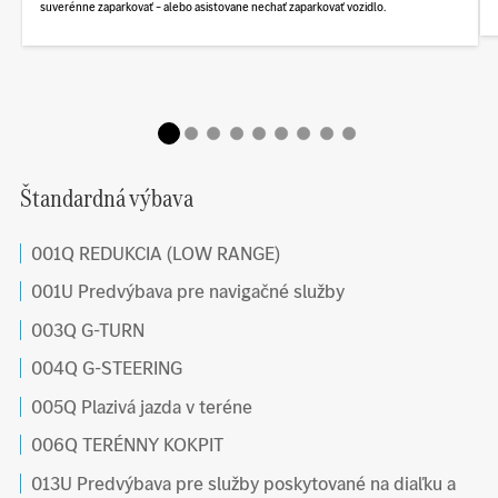
suverénne zaparkovať – alebo asistovane nechať zaparkovať vozidlo.
Štandardná výbava
001Q REDUKCIA (LOW RANGE)
001U Predvýbava pre navigačné služby
003Q G-TURN
004Q G-STEERING
005Q Plazivá jazda v teréne
006Q TERÉNNY KOKPIT
013U Predvýbava pre služby poskytované na diaľku a