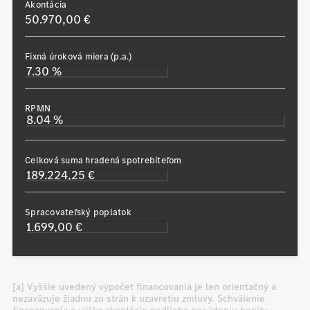
Akontácia
50.970,00 €
Fixná úroková miera (p.a.)
RPMN
Celková suma hradená spotrebiteľom
Spracovateľský poplatok
[a] Vyššie uvedený výpočet financovania je len orientačný a
nezaväzuje žiadnu zo strán k uzavretiu zmluvy. Schválenie