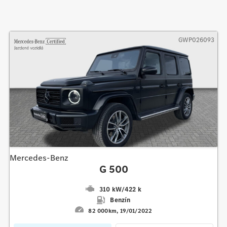
GWP026093
Mercedes-Benz
G 500
310 kW
/
422 k
Benzín
82 000km
19/01/2022