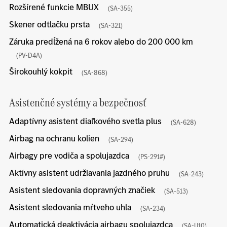
Rozšírené funkcie MBUX
(SA-355)
Skener odtlačku prsta
(SA-321)
Záruka predĺžená na 6 rokov alebo do 200 000 km
(PV-D4A)
Širokouhlý kokpit
(SA-868)
Asistenčné systémy a bezpečnosť
Adaptívny asistent diaľkového svetla plus
(SA-628)
Airbag na ochranu kolien
(SA-294)
Airbagy pre vodiča a spolujazdca
(PS-291#)
Aktívny asistent udržiavania jazdného pruhu
(SA-243)
Asistent sledovania dopravných značiek
(SA-513)
Asistent sledovania mŕtveho uhla
(SA-234)
Automatická deaktivácia airbagu spolujazdca
(SA-U10)