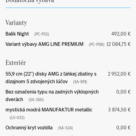
Varianty
Balík Night
492,00 €
(PC-P55)
Variant výbavy AMG LINE PREMIUM
12 084,75 €
(PC-PSN)
Exteriér
55,9 cm (22") disky AMG z ľahkej zliatiny s
2 952,00 €
dizajnom 5 zdvojených lúčov
(SA-RPJ)
Bez označenia typu na zadných výklopných
0,00 €
dverách
(SA-260)
mystická modrá MANUFAKTUR metallic
3 874,50 €
(LU-032)
Ochranný kryt vozidla
0,00 €
(SA-524)