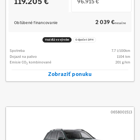
119.205 €
96.915 €
2 039 €
Obľúbené financovanie
mesačne
Vozidlá vo výrobe
Odpočet DPH
Spotreba
7.7
l/100km
Dojazd na palivo
1104
km
Emisie CO
kombinované
201
g/km
2
Zobraziť ponuku
0658001513