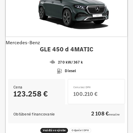
Mercedes-Benz
GLE 450 d 4MATIC
270 kW
/
367 k
Diesel
Cena
Cena bez DPH
123.258 €
100.210 €
2 108 €
Obľúbené financovanie
mesačne
Vozidlá vo výrobe
Odpočet DPH