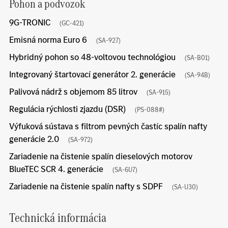
Pohon a podvozok
9G-TRONIC
(GC-421)
Emisná norma Euro 6
(SA-927)
Hybridný pohon so 48-voltovou technológiou
(SA-B01)
Integrovaný štartovací generátor 2. generácie
(SA-94B)
Palivová nádrž s objemom 85 litrov
(SA-915)
Regulácia rýchlosti zjazdu (DSR)
(PS-088#)
Výfuková sústava s filtrom pevných častíc spalín nafty
generácie 2.0
(SA-972)
Zariadenie na čistenie spalín dieselových motorov
BlueTEC SCR 4. generácie
(SA-6U7)
Zariadenie na čistenie spalín nafty s SDPF
(SA-U30)
Technická informácia