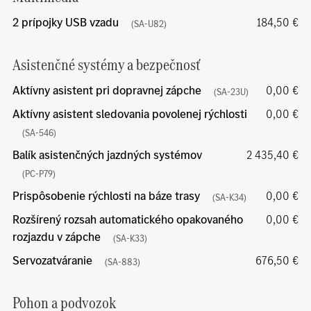
2 prípojky USB vzadu
184,50 €
(SA-U82)
Asistenčné systémy a bezpečnosť
Aktívny asistent pri dopravnej zápche
0,00 €
(SA-23U)
Aktívny asistent sledovania povolenej rýchlosti
0,00 €
(SA-546)
Balík asistenčných jazdných systémov
2 435,40 €
(PC-P79)
Prispôsobenie rýchlosti na báze trasy
0,00 €
(SA-K34)
Rozšírený rozsah automatického opakovaného
0,00 €
rozjazdu v zápche
(SA-K33)
Servozatváranie
676,50 €
(SA-883)
Pohon a podvozok