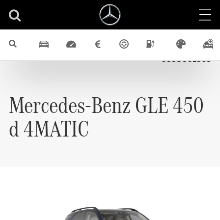
Nové vozidlá
GLE
4x4
Diesel
SUV
Identifikačné číslo
0558001563
Mercedes-Benz
GLE 450
d 4MATIC