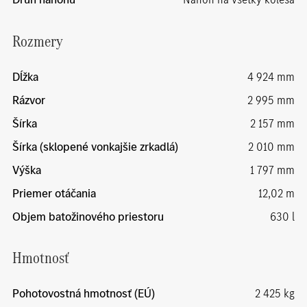
Rozmery
Dĺžka
4 924 mm
Rázvor
2 995 mm
Šírka
2 157 mm
Šírka (sklopené vonkajšie zrkadlá)
2 010 mm
Výška
1 797 mm
Priemer otáčania
12,02 m
Objem batožinového priestoru
630 l
Hmotnosť
Pohotovostná hmotnosť (EÚ)
2 425 kg