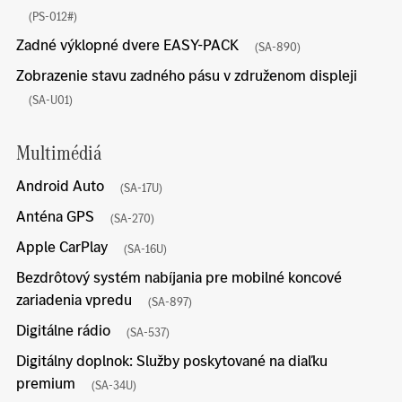
(PS-012#)
Zadné výklopné dvere EASY-PACK
(SA-890)
Zobrazenie stavu zadného pásu v združenom displeji
(SA-U01)
Multimédiá
Android Auto
(SA-17U)
Anténa GPS
(SA-270)
Apple CarPlay
(SA-16U)
Bezdrôtový systém nabíjania pre mobilné koncové
zariadenia vpredu
(SA-897)
Digitálne rádio
(SA-537)
Digitálny doplnok: Služby poskytované na diaľku
premium
(SA-34U)