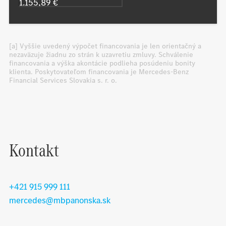
[a] Vyššie uvedený výpočet financovania je len orientačný a
nezaväzuje žiadnu zo strán k uzavretiu zmluvy. Schválenie
financovania a výška akontácie podlieha posúdeniu bonity
klienta. Poskytovateľom financovania je Mercedes-Benz
Financial Services Slovakia s. r. o.
Kontakt
+421 915 999 111
mercedes@mbpanonska.sk