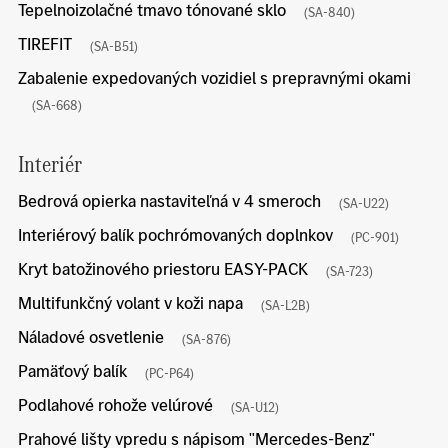
Tepelnoizolačné tmavo tónované sklo
(SA-840)
TIREFIT
(SA-B51)
Zabalenie expedovaných vozidiel s prepravnými okami
(SA-668)
Interiér
Bedrová opierka nastaviteľná v 4 smeroch
(SA-U22)
Interiérový balík pochrómovaných doplnkov
(PC-901)
Kryt batožinového priestoru EASY-PACK
(SA-723)
Multifunkčný volant v koži napa
(SA-L2B)
Náladové osvetlenie
(SA-876)
Pamäťový balík
(PC-P64)
Podlahové rohože velúrové
(SA-U12)
Prahové lišty vpredu s nápisom "Mercedes-Benz"