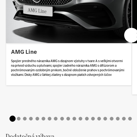
AMG Line
Spojler predného nárazníka AMG s dizajnom výstuhy v tvare A s veľkými otvormi
na prívod vzduchu a plutvami, spojler zadného nárazníka AMG s difúzorom a
pochrómovaným ozdobným prvkom, bočné obloženie prahov s pochrómovanými
vložkami. Disky AMG z ľahkej zliatiny s dizajnom piatich zdvojených lúčov
Dodatočná výbava