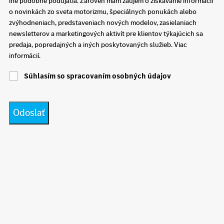
iné podobné podujatia. Zároveň mám záujem o získavanie informácií
o novinkách zo sveta motorizmu, špeciálnych ponukách alebo
zvýhodneniach, predstaveniach nových modelov, zasielaniach
newsletterov a marketingových aktivít pre klientov týkajúcich sa
predaja, popredajných a iných poskytovaných služieb. Viac
informácií.
Súhlasím so spracovaním osobných údajov