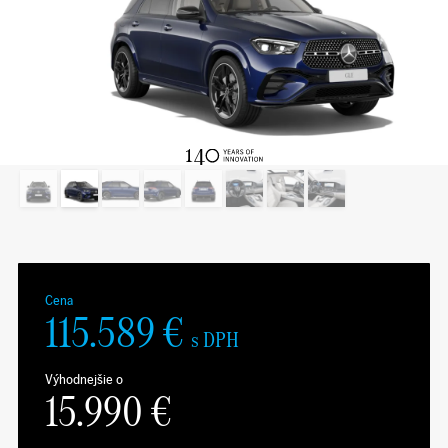
Cena
115.589
€
s DPH
Výhodnejšie o
15.990
€