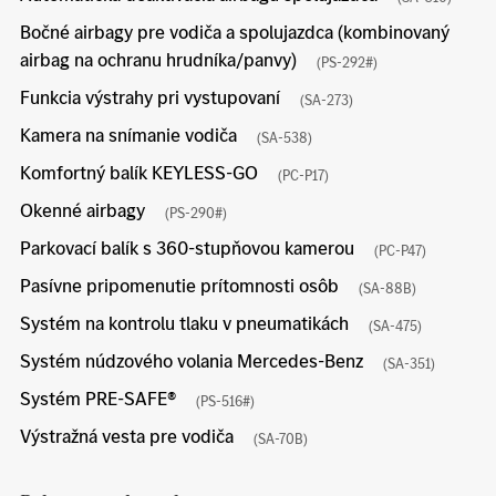
Bočné airbagy pre vodiča a spolujazdca (kombinovaný
airbag na ochranu hrudníka/panvy)
(PS-292#)
Funkcia výstrahy pri vystupovaní
(SA-273)
Kamera na snímanie vodiča
(SA-538)
Komfortný balík KEYLESS-GO
(PC-P17)
Okenné airbagy
(PS-290#)
Parkovací balík s 360-stupňovou kamerou
(PC-P47)
Pasívne pripomenutie prítomnosti osôb
(SA-88B)
Systém na kontrolu tlaku v pneumatikách
(SA-475)
Systém núdzového volania Mercedes-Benz
(SA-351)
Systém PRE-SAFE®
(PS-516#)
Výstražná vesta pre vodiča
(SA-70B)