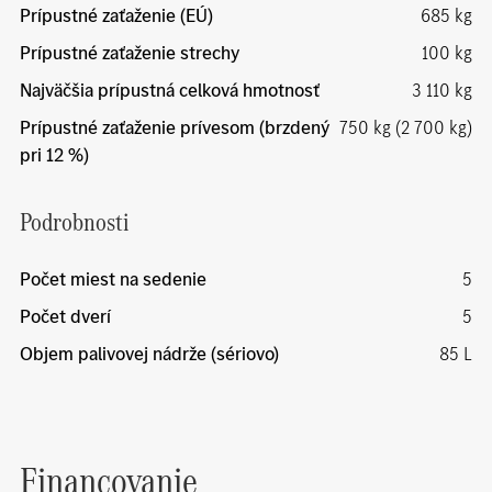
Prípustné zaťaženie (EÚ)
685 kg
Prípustné zaťaženie strechy
100 kg
Najväčšia prípustná celková hmotnosť
3 110 kg
Prípustné zaťaženie prívesom (brzdený
750 kg (2 700 kg)
pri 12 %)
Podrobnosti
Počet miest na sedenie
5
Počet dverí
5
Objem palivovej nádrže (sériovo)
85 L
Financovanie