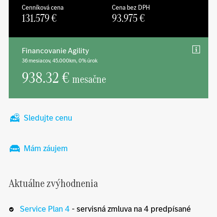
Cenníková cena
Cena bez DPH
131.579
€
93.975
€
Financovanie Agility
36 mesiacov, 45.000km, 0% úrok
938.32 €
mesačne
Sledujte cenu
Mám záujem
Aktuálne zvýhodnenia
Service Plan 4
- servisná zmluva na 4 predpísané