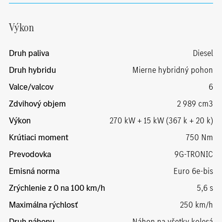
Výkon
Druh paliva
Diesel
Druh hybridu
Mierne hybridný pohon
Valce/valcov
6
Zdvihový objem
2 989 cm3
Výkon
270 kW + 15 kW (367 k + 20 k)
Krútiaci moment
750 Nm
Prevodovka
9G-TRONIC
Emisná norma
Euro 6e-bis
Zrýchlenie z 0 na 100 km/h
5,6 s
Maximálna rýchlosť
250 km/h
Druh náhonu
Náhon na všetky kolesá