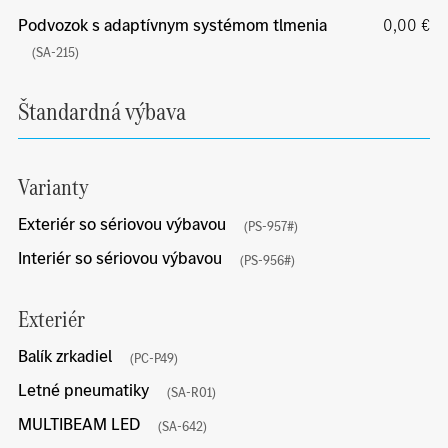
Podvozok s adaptívnym systémom tlmenia
0,00 €
(SA-215)
Štandardná výbava
Varianty
Exteriér so sériovou výbavou
(PS-957#)
Interiér so sériovou výbavou
(PS-956#)
Exteriér
Balík zrkadiel
(PC-P49)
Letné pneumatiky
(SA-R01)
MULTIBEAM LED
(SA-642)