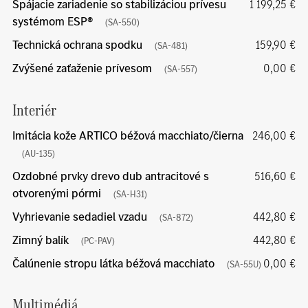
Spájacie zariadenie so stabilizáciou prívesu
1 199,25 €
systémom ESP®
(SA-550)
Technická ochrana spodku
159,90 €
(SA-481)
Zvýšené zaťaženie prívesom
0,00 €
(SA-557)
Interiér
Imitácia kože ARTICO béžová macchiato/čierna
246,00 €
(AU-135)
Ozdobné prvky drevo dub antracitové s
516,60 €
otvorenými pórmi
(SA-H31)
Vyhrievanie sedadiel vzadu
442,80 €
(SA-872)
Zimný balík
442,80 €
(PC-PAV)
Čalúnenie stropu látka béžová macchiato
0,00 €
(SA-55U)
Multimédiá