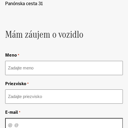
Panónska cesta 31
Mám záujem o vozidlo
Meno
*
Priezvisko
*
E-mail
*