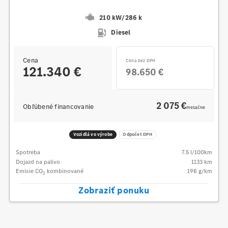
210 kW
/
286 k
Diesel
Cena
Cena bez DPH
121.340 €
98.650 €
2 075 €
Obľúbené financovanie
mesačne
Vozidlá vo výrobe
Odpočet DPH
Spotreba
7.5
l/100km
Dojazd na palivo
1133
km
Emisie CO
kombinované
196
g/km
2
Zobraziť ponuku