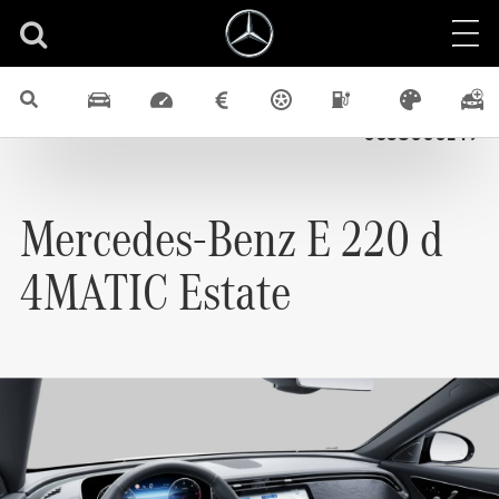
Nové vozidlá
E
4x4
Diesel
Kombi
Identifikačné číslo
0658000149
Mercedes-Benz
E 220 d
4MATIC Estate