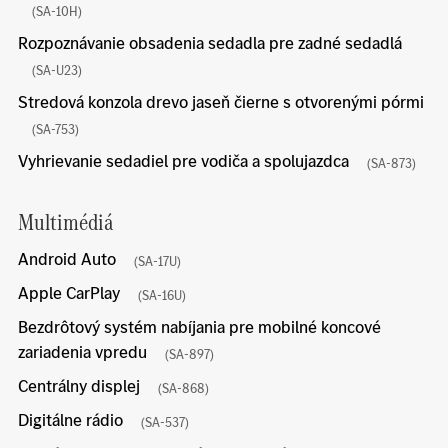
(SA-10H)
Rozpoznávanie obsadenia sedadla pre zadné sedadlá
(SA-U23)
Stredová konzola drevo jaseň čierne s otvorenými pórmi
(SA-753)
Vyhrievanie sedadiel pre vodiča a spolujazdca
(SA-873)
Multimédiá
Android Auto
(SA-17U)
Apple CarPlay
(SA-16U)
Bezdrôtový systém nabíjania pre mobilné koncové
zariadenia vpredu
(SA-897)
Centrálny displej
(SA-868)
Digitálne rádio
(SA-537)