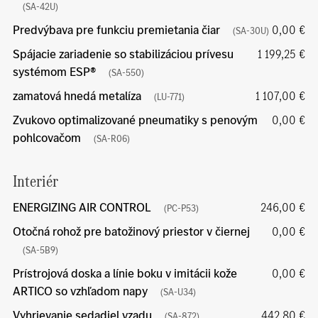
(SA-42U)
Predvýbava pre funkciu premietania čiar
0,00 €
(SA-30U)
Spájacie zariadenie so stabilizáciou prívesu
1 199,25 €
systémom ESP®
(SA-550)
zamatová hnedá metalíza
1 107,00 €
(LU-771)
Zvukovo optimalizované pneumatiky s penovým
0,00 €
pohlcovačom
(SA-R06)
Interiér
ENERGIZING AIR CONTROL
246,00 €
(PC-P53)
Otočná rohož pre batožinový priestor v čiernej
0,00 €
(SA-5B9)
Prístrojová doska a línie boku v imitácii kože
0,00 €
ARTICO so vzhľadom napy
(SA-U34)
Vyhrievanie sedadiel vzadu
442,80 €
(SA-872)