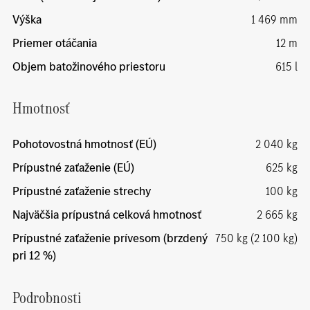
Výška
1 469 mm
Priemer otáčania
12 m
Objem batožinového priestoru
615 l
Hmotnosť
Pohotovostná hmotnosť (EÚ)
2 040 kg
Prípustné zaťaženie (EÚ)
625 kg
Prípustné zaťaženie strechy
100 kg
Najväčšia prípustná celková hmotnosť
2 665 kg
Prípustné zaťaženie prívesom (brzdený
750 kg (2 100 kg)
pri 12 %)
Podrobnosti