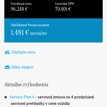
Cenníková cena
Cena bez DPH
96.248
€
70.401
€
Obľúbené financovanie
1.481 €
mesačne
Sledujte cenu
Mám záujem
Aktuálne zvýhodnenia
Service Plan 4
- servisná zmluva na 4 predpísané
servisné prehliadky v cene vozidla