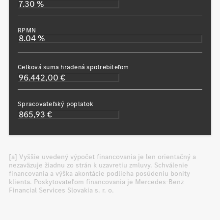
RPMN
Celková suma hradená spotrebiteľom
Spracovateľský poplatok
[a] Vyššie uvedený výpočet financovania je len orientačný a
nezaväzuje žiadnu zo strán k uzavretiu zmluvy. Schválenie
financovania a výška akontácie podlieha posúdeniu bonity
klienta. Poskytovateľom financovania je Mercedes-Benz
Financial Services Slovakia s. r. o.