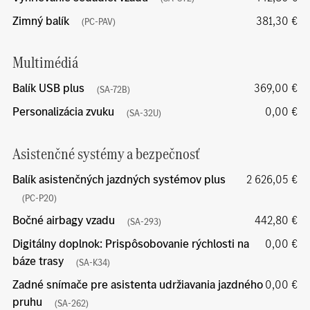
Zimný balík
381,30 €
(PC-PAV)
Multimédiá
Balík USB plus
369,00 €
(SA-72B)
Personalizácia zvuku
0,00 €
(SA-32U)
Asistenčné systémy a bezpečnosť
Balík asistenčných jazdných systémov plus
2 626,05 €
(PC-P20)
Bočné airbagy vzadu
442,80 €
(SA-293)
Digitálny doplnok: Prispôsobovanie rýchlosti na
0,00 €
báze trasy
(SA-K34)
Zadné snímače pre asistenta udržiavania jazdného
0,00 €
pruhu
(SA-262)