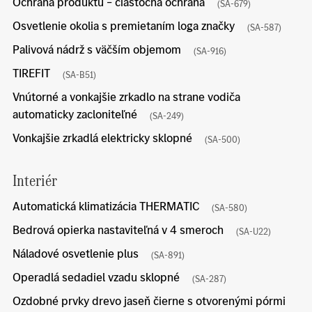
Ochrana produktu – čiastočná ochrana
(SA-679)
Osvetlenie okolia s premietaním loga značky
(SA-587)
Palivová nádrž s väčším objemom
(SA-916)
TIREFIT
(SA-B51)
Vnútorné a vonkajšie zrkadlo na strane vodiča
automaticky zacloniteľné
(SA-249)
Vonkajšie zrkadlá elektricky sklopné
(SA-500)
Interiér
Automatická klimatizácia THERMATIC
(SA-580)
Bedrová opierka nastaviteľná v 4 smeroch
(SA-U22)
Náladové osvetlenie plus
(SA-891)
Operadlá sedadiel vzadu sklopné
(SA-287)
Ozdobné prvky drevo jaseň čierne s otvorenými pórmi