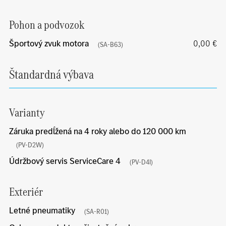
Pohon a podvozok
Športový zvuk motora
0,00 €
(SA-B63)
Štandardná výbava
Varianty
Záruka predĺžená na 4 roky alebo do 120 000 km
(PV-D2W)
Údržbový servis ServiceCare 4
(PV-D4I)
Exteriér
Letné pneumatiky
(SA-R01)