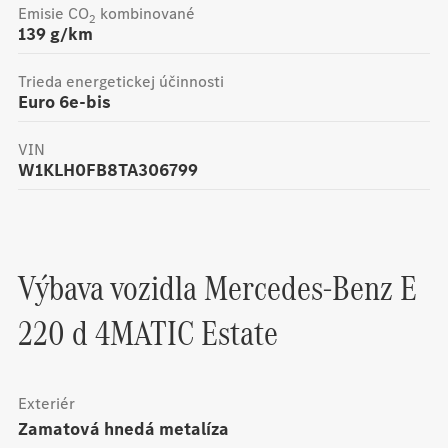
Emisie CO
kombinované
2
139
g/km
Trieda energetickej účinnosti
Euro 6e-bis
VIN
W1KLH0FB8TA306799
Výbava vozidla
Mercedes-Benz
E
220 d 4MATIC Estate
Exteriér
zamatová hnedá metalíza