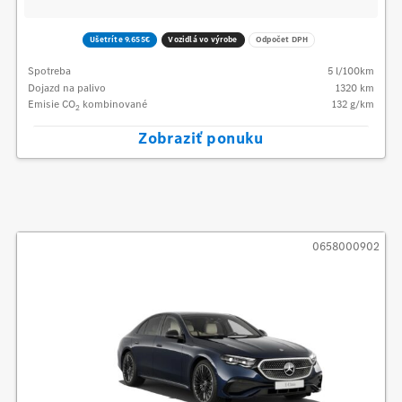
Ušetríte 9.655€
Vozidlá vo výrobe
Odpočet DPH
Spotreba
5
l/100km
Dojazd na palivo
1320
km
Emisie CO
kombinované
132
g/km
2
Zobraziť ponuku
0658000902