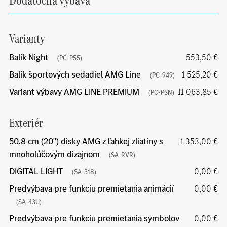
Dodatočná výbava
Varianty
Balík Night
553,50 €
(PC-P55)
Balík športových sedadiel AMG Line
1 525,20 €
(PC-949)
Variant výbavy AMG LINE PREMIUM
11 063,85 €
(PC-PSN)
Exteriér
50,8 cm (20") disky AMG z ľahkej zliatiny s
1 353,00 €
mnoholúčovým dizajnom
(SA-RVR)
DIGITAL LIGHT
0,00 €
(SA-318)
Predvýbava pre funkciu premietania animácií
0,00 €
(SA-43U)
Predvýbava pre funkciu premietania symbolov
0,00 €