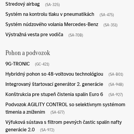
Stredový airbag
(SA-325)
Systém na kontrolu tlaku v pneumatikách
(SA-475)
Systém núdzového volania Mercedes-Benz
(SA-351)
Výstražná vesta pre vodiča
(SA-70B)
Pohon a podvozok
9G-TRONIC
(GC-421)
Hybridný pohon so 48-voltovou technológiou
(SA-B01)
Integrovaný štartovací generátor 2. generácie
(SA-94B)
Konštrukcia pre stupeň čistenia spalín Euro 6
(SA-927)
Podvozok AGILITY CONTROL so selektívnym systémom
tlmenia a znížením
(SA-677)
Výfuková sústava s filtrom pevných častíc spalín nafty
generácie 2.0
(SA-972)