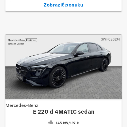
Zobraziť ponuku
GWP026134
Mercedes-Benz
E 220 d 4MATIC sedan
145 kW
/
197 k