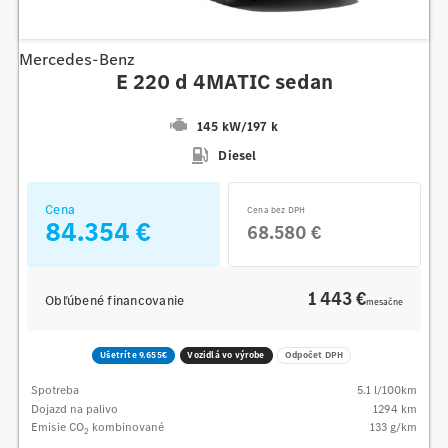
Mercedes-Benz
E 220 d 4MATIC sedan
145 kW
/
197 k
Diesel
Cena
Cena bez DPH
84.354 €
68.580 €
1 443 €
Obľúbené financovanie
mesačne
Ušetríte 9.655€
Vozidlá vo výrobe
Odpočet DPH
Spotreba
5.1
l/100km
Dojazd na palivo
1294
km
Emisie CO
kombinované
133
g/km
2