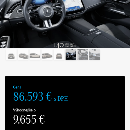
Cena
86.593
€
s DPH
Výhodnejšie o
9.655
€