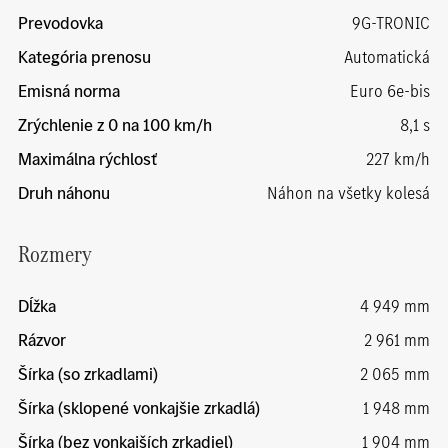
Prevodovka
9G-TRONIC
Kategória prenosu
Automatická
Emisná norma
Euro 6e-bis
Zrýchlenie z 0 na 100 km/h
8,1 s
Maximálna rýchlosť
227 km/h
Druh náhonu
Náhon na všetky kolesá
Rozmery
Dĺžka
4 949 mm
Rázvor
2 961 mm
Šírka (so zrkadlami)
2 065 mm
Šírka (sklopené vonkajšie zrkadlá)
1 948 mm
Šírka (bez vonkajších zrkadiel)
1 904 mm