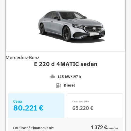
Mercedes-Benz
E 220 d 4MATIC sedan
145 kW
/
197 k
Diesel
Cena
Cena bez DPH
80.221 €
65.220 €
1 372 €
Obľúbené financovanie
mesačne