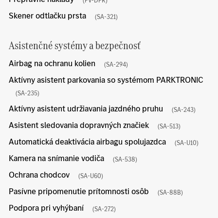
Skener odtlačku prsta
(SA-321)
Asistenčné systémy a bezpečnosť
Airbag na ochranu kolien
(SA-294)
Aktívny asistent parkovania so systémom PARKTRONIC
(SA-235)
Aktívny asistent udržiavania jazdného pruhu
(SA-243)
Asistent sledovania dopravných značiek
(SA-513)
Automatická deaktivácia airbagu spolujazdca
(SA-U10)
Kamera na snímanie vodiča
(SA-538)
Ochrana chodcov
(SA-U60)
Pasívne pripomenutie prítomnosti osôb
(SA-88B)
Podpora pri vyhýbaní
(SA-272)