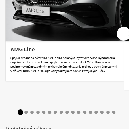
AMG Line
Spojler predného nárazníka AMG s dizajnom výstuhy v tvare A s veľkými otvormi
na prívod vzduchu a plutvami, spojler zadného nárazníka AMG s difúzorom a
pochrómovaným ozdobným prvkom, bočné obloženie prahov s pochrómovanými
vložkami. Disky AMG z ľahkej zliatiny s dizajnom piatich zdvojených lúčov