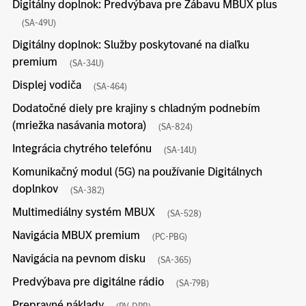
Digitálny doplnok: Predvýbava pre Zábavu MBUX plus
(SA-49U)
Digitálny doplnok: Služby poskytované na diaľku
premium
(SA-34U)
Displej vodiča
(SA-464)
Dodatočné diely pre krajiny s chladným podnebím
(mriežka nasávania motora)
(SA-824)
Integrácia chytrého telefónu
(SA-14U)
Komunikačný modul (5G) na používanie Digitálnych
doplnkov
(SA-382)
Multimediálny systém MBUX
(SA-528)
Navigácia MBUX premium
(PC-PBG)
Navigácia na pevnom disku
(SA-365)
Predvýbava pre digitálne rádio
(SA-79B)
Prepravné náklady
(PV-DPR)