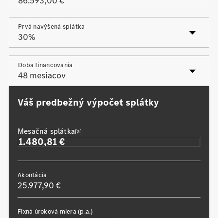
Prvá navýšená splátka
Posledná navýšená splátka
Doba financovania
Váš predbežný výpočet splátky
Mesačná splátka
[a]
Akontácia
25.977,90 €
Fixná úroková miera (p.a.)