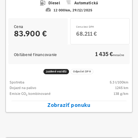
Diesel
Automatická
12 000km
29/12/2025
Cena
Cena bez DPH
83.900 €
68.211 €
1 435 €
Obľúbené financovanie
mesačne
Jazdené vozidlá
Odpočet DPH
Spotreba
5.3
l/100km
Dojazd na palivo
1245
km
Emisie CO
kombinované
138
g/km
2
Zobraziť ponuku